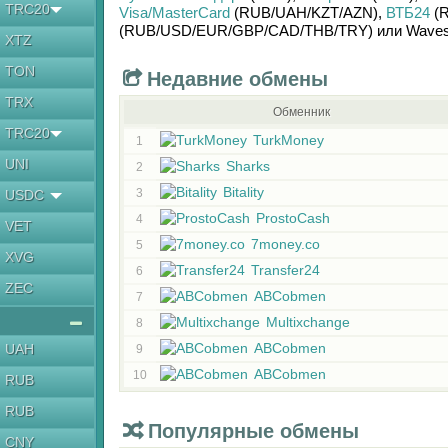
TRC20
Visa/MasterCard
(RUB/
UAH/
KZT/
AZN)
,
ВТБ24
(R
(RUB/
USD/
EUR/
GBP/
CAD/
THB/
TRY)
или
Wave
XTZ
TON
Недавние обмены
TRX
Обменник
TRC20
TurkMoney
1
UNI
Sharks
2
Bitality
3
USDC
ProstoCash
4
VET
7money.co
5
XVG
Transfer24
6
ZEC
ABCobmen
7
Multixchange
8
ABCobmen
UAH
9
ABCobmen
10
RUB
RUB
Популярные обмены
CNY