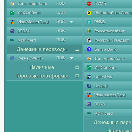
RUB
Тинькофф банк
ПУМБ
UAH
УкрСиббанк
Райффайзен Авал
RUB
Visa/MasterCard
РНКБ
RUB
ВТБ24
Россельхозбанк
RUB
МИР card
Русский Стандарт
Денежные переводы
Sense Bank
RUB
Wire (SWIFT)
Тинькофф банк
Наличные
УкрСиббанк
Торговые платформы
UnionPay
Uzcard
Visa/MasterCard
ВТБ24
МИР card
Денежные пере
Наличные