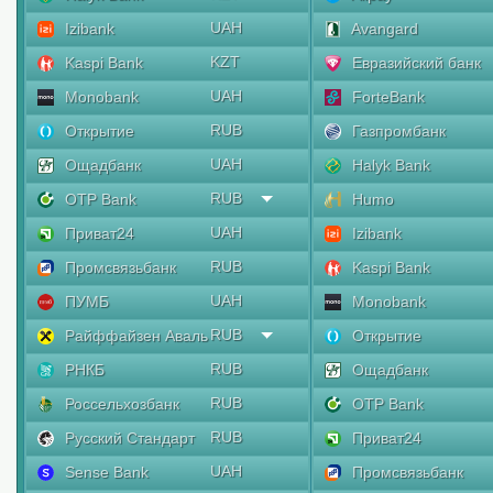
UAH
Izibank
Avangard
KZT
Kaspi Bank
Евразийский банк
UAH
Monobank
ForteBank
RUB
Открытие
Газпромбанк
UAH
Ощадбанк
Halyk Bank
RUB
OTP Bank
Humo
UAH
Приват24
Izibank
RUB
Промсвязьбанк
Kaspi Bank
UAH
ПУМБ
Monobank
RUB
Райффайзен Аваль
Открытие
RUB
РНКБ
Ощадбанк
RUB
Россельхозбанк
OTP Bank
RUB
Русский Стандарт
Приват24
UAH
Sense Bank
Промсвязьбанк