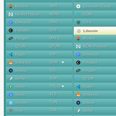
XMR
Monero
Ethereum Classic
NEAR
NEAR Protocol
ICON
OMG
OmiseGO
IOTA
DOT
Polkadot
Litecoin
MATIC
Polygon
Monero
QTUM
QTUM
NEAR Protocol
XRP
Ripple
OmiseGO
SHIB
Shiba Inu
Polkadot
SOL
Solana
Polygon
XLM
Stellar
QTUM
TRC20
Tether
Ripple
XTZ
Tezos
Shiba Inu
TON
Toncoin
Solana
TRX
Tron
Stellar