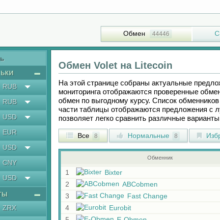
Обмен
С
44446
ть
Обмен
Volet
на
Litecoin
ьки
На этой странице собраны актуальные предл
RUB
мониторинга отображаются проверенные обмен
обмен по выгодному курсу. Список обменников 
RUB
части таблицы отображаются предложения с 
USD
позволяет легко сравнить различные вариант
EUR
Все
Нормальные
Изб
8
8
USD
Обменник
CNY
1
Bixter
USD
2
ABCobmen
ты
3
Fast Change
ZRX
4
Eurobit
5
E-Obmen