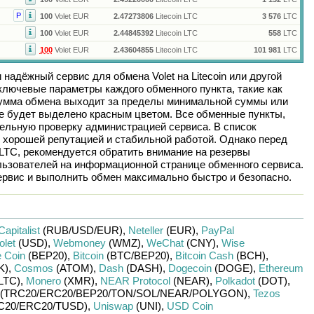
Р
100
Volet EUR
2.47273806
Litecoin LTC
3 576
LTC
100
Volet EUR
2.44845392
Litecoin LTC
558
LTC
100
Volet EUR
2.43604855
Litecoin LTC
101 981
LTC
и надёжный сервис для обмена
Volet
на
Litecoin
или другой
лючевые параметры каждого обменного пункта, такие как
сумма обмена выходит за пределы минимальной суммы или
ие будет выделено красным цветом. Все обменные пункты,
ельную проверку администрацией сервиса. В список
 хорошей репутацией и стабильной работой. Однако перед
 LTC
, рекомендуется обратить внимание на резервы
льзователей на информационной странице обменного сервиса.
рвис и выполнить обмен максимально быстро и безопасно.
Capitalist
(RUB/
USD/
EUR)
,
Neteller
(EUR)
,
PayPal
olet
(USD)
,
Webmoney
(WMZ)
,
WeChat
(CNY)
,
Wise
 Coin
(BEP20)
,
Bitcoin
(BTC/
BEP20)
,
Bitcoin Cash
(BCH)
,
K)
,
Cosmos
(ATOM)
,
Dash
(DASH)
,
Dogecoin
(DOGE)
,
Ethereum
LTC)
,
Monero
(XMR)
,
NEAR Protocol
(NEAR)
,
Polkadot
(DOT)
,
(TRC20/
ERC20/
BEP20/
TON/
SOL/
NEAR/
POLYGON)
,
Tezos
C20/
ERC20/
TUSD)
,
Uniswap
(UNI)
,
USD Coin