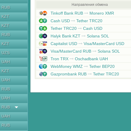
Направления обмена
RUB
Tinkoff Bank RUB
Monero XMR
KZT
Cash USD
Tether TRC20
KZT
Tether TRC20
Cash USD
RUB
Halyk Bank KZT
Solana SOL
KZT
Capitalist USD
Visa/MasterCard USD
Visa/MasterCard RUB
Solana SOL
UZS
Tron TRX
Oschadbank UAH
UAH
WebMoney WMZ
Tether BEP20
KZT
Gazprombank RUB
Tether TRC20
UAH
RUB
UAH
RUB
UAH
RUB