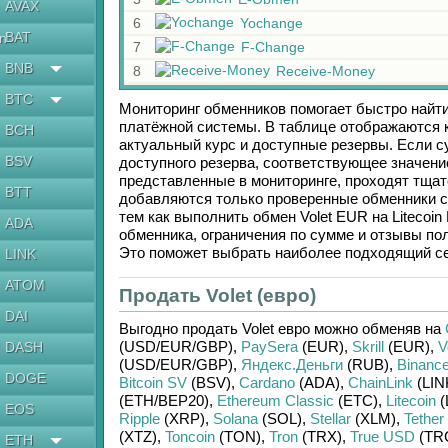
AVAX
6
Yochange
BAT
en
7
F-Change
BNB
8
Receive-Money
BTC
Мониторинг обменников помогает быстро найт
платёжной системы. В таблице отображаются к
BCH
актуальный курс и доступные резервы. Если 
BSV
доступного резерва, соответствующее значен
представленные в мониторинге, проходят тщат
BTT
добавляются только проверенные обменники с
тем как выполнить обмен
Volet EUR
на
Litecoin
ADA
обменника, ограничения по сумме и отзывы по
Это поможет выбрать наиболее подходящий се
LINK
ATOM
Продать Volet (евро)
DAI
Выгодно продать
Volet евро
можно обменяв на
(USD/
EUR/
GBP)
,
PaySera
(EUR)
,
Skrill
(EUR)
,
V
DASH
(USD/
EUR/
GBP)
,
Яндекс.Деньги
(RUB)
,
Binance
DOGE
Bitcoin SV
(BSV)
,
Cardano
(ADA)
,
ChainLink
(LIN
(ETH/
BEP20)
,
Ethereum Classic
(ETC)
,
Litecoin
(
EOS
Ripple
(XRP)
,
Solana
(SOL)
,
Stellar
(XLM)
,
Tether
(XTZ)
,
Toncoin
(TON)
,
Tron
(TRX)
,
True USD
(TR
ETH