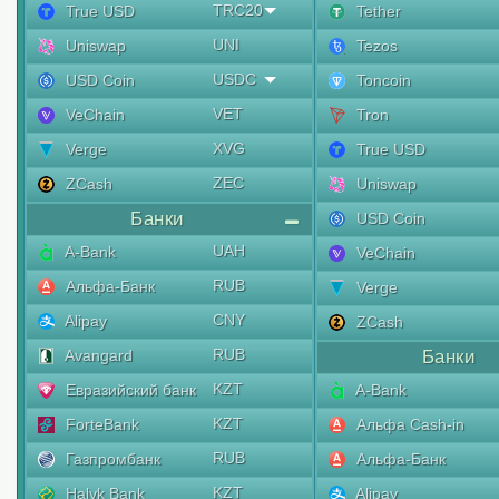
TRC20
True USD
Tether
UNI
Uniswap
Tezos
USDC
USD Coin
Toncoin
VET
VeChain
Tron
XVG
Verge
True USD
ZEC
ZCash
Uniswap
Банки
USD Coin
UAH
A-Bank
VeChain
RUB
Альфа-Банк
Verge
CNY
Alipay
ZCash
RUB
Avangard
Банки
KZT
Евразийский банк
A-Bank
KZT
ForteBank
Альфа Cash-in
RUB
Газпромбанк
Альфа-Банк
KZT
Halyk Bank
Alipay