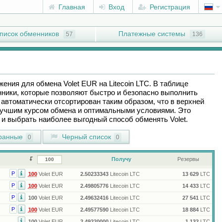
Главная
Вход
Регистрация
писок обменников
Платежные системы
57
136
ожения для обмена
Volet EUR
на
Litecoin LTC
. В таблице
ники, которые позволяют быстро и безопасно выполнить
автоматически отсортирован таким образом, что в верхней
лучшим курсом обмена и оптимальными условиями. Это
ы и выбрать наиболее выгодный способ обменять
Volet
.
ранные
Черный список
0
0
Получу
Резервы
Р
100
Volet EUR
2.50233343
Litecoin LTC
13 629
LTC
Р
100
Volet EUR
2.49805776
Litecoin LTC
14 433
LTC
Р
100
Volet EUR
2.49632416
Litecoin LTC
27 541
LTC
Р
100
Volet EUR
2.49577590
Litecoin LTC
18 884
LTC
100
Volet EUR
2.49220000
Litecoin LTC
1 132
LTC