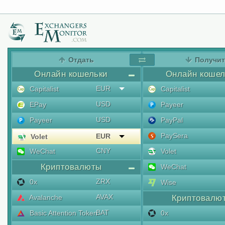
Отдать
Получи
Онлайн кошельки
Онлайн кошел
EUR
Capitalist
Capitalist
USD
EPay
Payeer
USD
Payeer
PayPal
PaySera
EUR
Volet
CNY
WeChat
Volet
Криптовалюты
WeChat
ZRX
0x
Wise
AVAX
Avalanche
Криптовалю
BAT
Basic Attention Token
0x