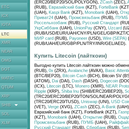
(ERC20/
BEP20/
SOL/
POLYGON)
,
ZCash
(ZEC)
,
ETC
(RUB)
,
Евразийский банк
(KZT)
,
ForteBank
(KZT
(UAH)
,
Kaspi Bank
(KZT)
,
Monobank
(UAH)
,
Отк
ICX
Приват24
(UAH)
,
Промсвязьбанк
(RUB)
,
ПУМБ
Россельхозбанк
(RUB)
,
Русский Стандарт
(RU
IOTA
УкрСиббанк
(UAH)
,
UnionPay
(CNY)
,
Uzcard
(U
(RUB/
USD/
EUR/
UAH/
CNY/
PLN/
GEL/
GBP/
KZT/
C
LTC
МИР card
(RUB)
,
Payoneer
(USD)
,
Wire (SEPA)
XMR
(RUB/
UAH/
EUR/
GBP/
PLN/
TRY/
INR/
GEL/
AED)
.
NEAR
Купить Litecoin (лайткоин)
OMG
Выгодно купить
Litecoin лайткоин
можно обмен
DOT
(RUB)
,
0x
(ZRX)
,
Avalanche
(AVAX)
,
Basic Attent
(BTC/
BEP20)
,
Bitcoin Cash
(BCH)
,
Bitcoin SV (B
MATIC
(ATOM)
,
Dai
(DAI)
,
Dash
(DASH)
,
Dogecoin
(DO
(ICX)
,
Litecoin
(LTC)
,
Monero
(XMR)
,
NEAR Proto
QTUM
Ripple
(XRP)
,
Shiba Inu
(SHIB/
ERC20/
BEP20)
,
So
XRP
(TRC20/
ERC20/
BEP20/
TON/
SOL/
NEAR/
POLYG
(TRC20/
ERC20/
TUSD)
,
Uniswap
(UNI)
,
USD Coi
SHIB
(VET)
,
Verge
(XVG)
,
ZCash
(ZEC)
,
A-Bank
(UAH)
Евразийский банк (KZT)
,
ForteBank (KZT)
,
Газп
SOL
(KZT)
,
Monobank
(UAH)
,
Открытие
(RUB)
,
Ощад
Промсвязьбанк
(RUB)
,
ПУМБ
(UAH)
,
Райффайз
XLM
Русский Стандарт
(RUB)
,
Сбербанк
(RUB)
,
Sen