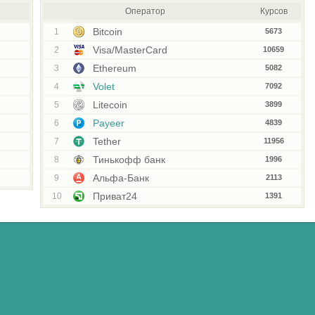
Оператор
Курсов
Bitcoin
1
5673
Visa/MasterCard
2
10659
Ethereum
3
5082
Volet
4
7092
Litecoin
5
3899
Payeer
6
4839
Tether
7
11956
Тинькофф банк
8
1996
Альфа-Банк
9
2113
Приват24
10
1391