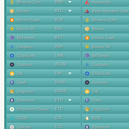
BNB
Binance Coin
Avalanche
BTC
Bitcoin
Basic Attention Tok
BCH
Bitcoin Cash
Binance Coin
BSV
Bitcoin SV
Bitcoin
BTT
BitTorrent
Bitcoin Cash
ADA
Cardano
Bitcoin SV
LINK
ChainLink
BitTorrent
ATOM
Cosmos
Cardano
DAI
Dai
ChainLink
DASH
Dash
Cosmos
DOGE
Dogecoin
Dai
ETH
Ethereum
Dash
ETC
Ethereum Classic
Dogecoin
ICX
ICON
EOS
LTC
Litecoin
Ethereum