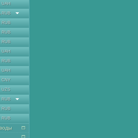
UAH
RUB
ь
RUB
RUB
RUB
UAH
RUB
UAH
CNY
UZS
RUB
RUB
RUB
воды