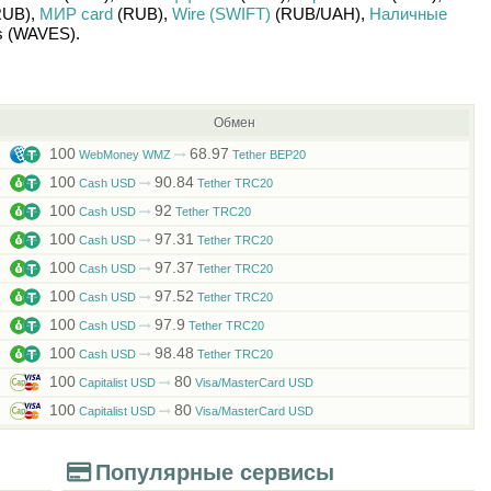
UB)
,
МИР card
(RUB)
,
Wire (SWIFT)
(RUB/
UAH)
,
Наличные
s (WAVES)
.
Обмен
100
68.97
WebMoney WMZ
Tether BEP20
100
90.84
Cash USD
Tether TRC20
100
92
Cash USD
Tether TRC20
100
97.31
Cash USD
Tether TRC20
100
97.37
Cash USD
Tether TRC20
100
97.52
Cash USD
Tether TRC20
100
97.9
Cash USD
Tether TRC20
100
98.48
Cash USD
Tether TRC20
100
80
Capitalist USD
Visa/MasterCard USD
100
80
Capitalist USD
Visa/MasterCard USD
Популярные сервисы