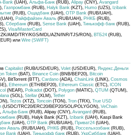
A-Bank
(UAH)
,
Альфа-Банк
(RUB)
,
Alipay
(CNY)
,
Avangard
)
,
Газпромбанк
(RUB)
,
Halyk Bank
(KZT)
,
Humo
(UZS)
,
Izibank
рытие
(RUB)
,
Ощадбанк
(UAH)
,
OTP Bank
(RUB/
UAH)
,
(UAH)
,
Райффайзен Аваль
(RUB/
UAH)
,
РНКБ
(RUB)
,
B)
,
Сбербанк
(RUB)
,
Sense Bank
(UAH)
,
Тинькофф банк
(RUB)
,
ZS)
,
Visa/MasterCard
ZK/
AMD/
TRY/
KGS/
MDL/
AZN/
INR/
TJS/
RON)
,
ВТБ24
(RUB)
,
(EUR)
или
Wire (SWIFT)
яв
Capitalist
(RUB/
USD/
EUR)
,
Volet
(USD/
EUR)
,
Яндекс.Деньги
ion Token
(BAT)
,
Binance Coin
(BNB/
BEP20)
,
Bitcoin
SV)
,
BitTorrent (BTT)
,
Cardano
(ADA)
,
ChainLink
(LINK)
,
Cosmos
GE)
,
Ethereum
(ETH/
BEP20)
,
Ethereum Classic
(ETC)
,
ICON
col
(NEAR)
,
Polkadot
(DOT)
,
Polygon
(MATIC)
,
QTUM
(QTUM)
,
lana
(SOL)
,
Stellar
(XLM)
,
Tether
ON)
,
Tezos
(XTZ)
,
Toncoin
(TON)
,
Tron
(TRX)
,
True USD
n
(USDC/
TRC20/
ERC20/
BEP20/
SOL/
POLYGON)
,
VeChain
,
Альфа-Банк
(RUB)
,
Alipay (CNY)
,
Avangard
(RUB)
,
ромбанк
(RUB)
,
Halyk Bank (KZT)
,
Izibank
(UAH)
,
Kaspi Bank
банк
(UAH)
,
OTP Bank
(RUB/
UAH)
,
Приват24
(UAH)
,
ен Аваль
(RUB/
UAH)
,
РНКБ
(RUB)
,
Россельхозбанк
(RUB)
,
se Bank
(UAH)
,
Тинькофф банк
(RUB)
,
УкрСиббанк
(UAH)
,