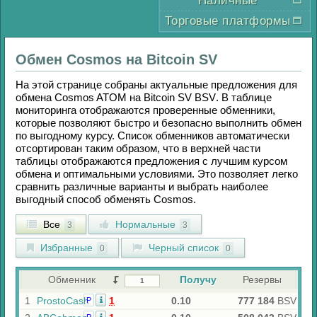
Наличные
Торговые платформы
Обмен
Cosmos
на
Bitcoin SV
На этой странице собраны актуальные предложения для
обмена
Cosmos ATOM
на
Bitcoin SV BSV
. В таблице
мониторинга отображаются проверенные обменники,
которые позволяют быстро и безопасно выполнить обмен
по выгодному курсу. Список обменников автоматически
отсортирован таким образом, что в верхней части
таблицы отображаются предложения с лучшим курсом
обмена и оптимальными условиями. Это позволяет легко
сравнить различные варианты и выбрать наиболее
выгодный способ обменять
Cosmos
.
Все
Нормальные
3
3
Избранные
Черный список
0
0
Обменник
Получу
Резервы
1
ProstoCash
1
0.10
777 184
BSV
Р