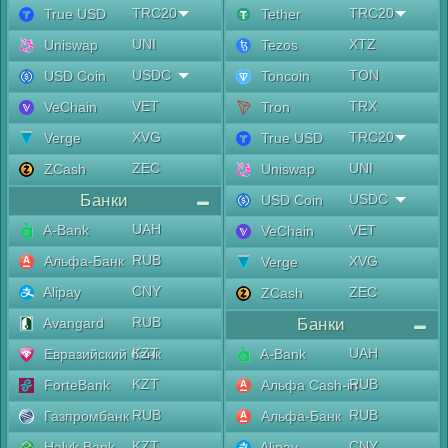
TRC20
TRC20
True USD
Tether
UNI
XTZ
Uniswap
Tezos
USDC
TON
USD Coin
Toncoin
VET
TRX
VeChain
Tron
XVG
TRC20
Verge
True USD
ZEC
UNI
ZCash
Uniswap
Банки
USDC
USD Coin
UAH
A-Bank
VET
VeChain
RUB
Альфа-Банк
XVG
Verge
CNY
Alipay
ZEC
ZCash
RUB
Avangard
Банки
KZT
UAH
Евразийский банк
A-Bank
KZT
RUB
ForteBank
Альфа Cash-in
RUB
RUB
Газпромбанк
Альфа-Банк
KZT
CNY
Halyk Bank
Alipay