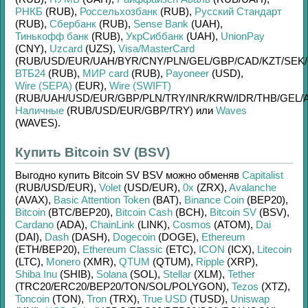
РНКБ
(RUB)
,
Россельхозбанк
(RUB)
,
Русский Стандарт
(RUB)
,
Сбербанк
(RUB)
,
Sense Bank
(UAH)
,
Тинькофф банк
(RUB)
,
УкрСиббанк
(UAH)
,
UnionPay
(CNY)
,
Uzcard
(UZS)
,
Visa/MasterCard
(RUB/
USD/
EUR/
UAH/
BYR/
CNY/
PLN/
GEL/
GBP/
CAD/
KZT/
SEK/
ВТБ24
(RUB)
,
МИР card
(RUB)
,
Payoneer
(USD)
,
Wire (SEPA)
(EUR)
,
Wire (SWIFT)
(RUB/
UAH/
USD/
EUR/
GBP/
PLN/
TRY/
INR/
KRW/
IDR/
THB/
GEL/
Наличные
(RUB/
USD/
EUR/
GBP/
TRY)
или
Waves
(WAVES)
.
Купить Bitcoin SV (BSV)
Выгодно купить
Bitcoin SV BSV
можно обменяв
Capitalist
(RUB/
USD/
EUR)
,
Volet
(USD/
EUR)
,
0x
(ZRX)
,
Avalanche
(AVAX)
,
Basic Attention Token
(BAT)
,
Binance Coin
(BEP20)
,
Bitcoin
(BTC/
BEP20)
,
Bitcoin Cash
(BCH)
,
Bitcoin SV
(BSV)
,
Cardano
(ADA)
,
ChainLink
(LINK)
,
Cosmos
(ATOM)
,
Dai
(DAI)
,
Dash
(DASH)
,
Dogecoin
(DOGE)
,
Ethereum
(ETH/
BEP20)
,
Ethereum Classic
(ETC)
,
ICON
(ICX)
,
Litecoin
(LTC)
,
Monero
(XMR)
,
QTUM
(QTUM)
,
Ripple
(XRP)
,
Shiba Inu
(SHIB)
,
Solana
(SOL)
,
Stellar
(XLM)
,
Tether
(TRC20/
ERC20/
BEP20/
TON/
SOL/
POLYGON)
,
Tezos
(XTZ)
,
Toncoin
(TON)
,
Tron
(TRX)
,
True USD
(TUSD)
,
Uniswap