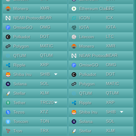
XMR
ETC
Monero
Ethereum Classic
NEAR
ICX
NEAR Protocol
ICON
OMG
IOTA
OmiseGO
IOTA
DOT
LTC
Polkadot
Litecoin
MATIC
XMR
Polygon
Monero
QTUM
NEAR
QTUM
NEAR Protocol
XRP
OMG
Ripple
OmiseGO
SHIB
DOT
Shiba Inu
Polkadot
SOL
MATIC
Solana
Polygon
XLM
QTUM
Stellar
QTUM
TRC20
XRP
Tether
Ripple
XTZ
SHIB
Tezos
Shiba Inu
TON
SOL
Toncoin
Solana
TRX
XLM
Tron
Stellar