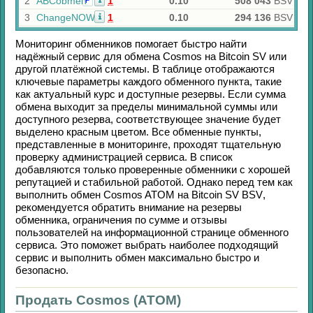
2
ABCobmen
1
0.10
508 043
BSV
Р
3
ChangeNOW
1
0.10
294 136
BSV
Мониторинг обменников помогает быстро найти
надёжный сервис для обмена
Cosmos
на
Bitcoin SV
или
другой платёжной системы. В таблице отображаются
ключевые параметры каждого обменного пункта, такие
как актуальный курс и доступные резервы. Если сумма
обмена выходит за пределы минимальной суммы или
доступного резерва, соответствующее значение будет
выделено красным цветом. Все обменные пункты,
представленные в мониторинге, проходят тщательную
проверку администрацией сервиса. В список
добавляются только проверенные обменники с хорошей
репутацией и стабильной работой. Однако перед тем как
выполнить обмен
Cosmos ATOM
на
Bitcoin SV BSV
,
рекомендуется обратить внимание на резервы
обменника, ограничения по сумме и отзывы
пользователей на информационной странице обменного
сервиса. Это поможет выбрать наиболее подходящий
сервис и выполнить обмен максимально быстро и
безопасно.
Продать Cosmos (ATOM)