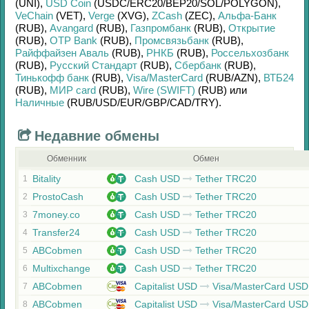
(UNI)
,
USD Coin
(USDC/
ERC20/
BEP20/
SOL/
POLYGON)
,
VeChain
(VET)
,
Verge
(XVG)
,
ZCash
(ZEC)
,
Альфа-Банк
(RUB)
,
Avangard
(RUB)
,
Газпромбанк
(RUB)
,
Открытие
(RUB)
,
OTP Bank
(RUB)
,
Промсвязьбанк
(RUB)
,
Райффайзен Аваль
(RUB)
,
РНКБ
(RUB)
,
Россельхозбанк
(RUB)
,
Русский Стандарт
(RUB)
,
Сбербанк
(RUB)
,
Тинькофф банк
(RUB)
,
Visa/MasterCard
(RUB/
AZN)
,
ВТБ24
(RUB)
,
МИР card
(RUB)
,
Wire (SWIFT)
(RUB)
или
Наличные
(RUB/
USD/
EUR/
GBP/
CAD/
TRY)
.
Недавние обмены
Обменник
Обмен
Bitality
Cash USD
Tether TRC20
1
ProstoCash
Cash USD
Tether TRC20
2
7money.co
Cash USD
Tether TRC20
3
Transfer24
Cash USD
Tether TRC20
4
ABCobmen
Cash USD
Tether TRC20
5
Multixchange
Cash USD
Tether TRC20
6
ABCobmen
Capitalist USD
Visa/MasterCard USD
7
ABCobmen
Capitalist USD
Visa/MasterCard USD
8