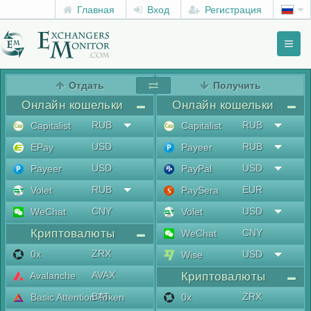
Главная
Вход
Регистрация
Toggl
naviga
menu
Отдать
Получить
Онлайн кошельки
Онлайн кошельки
RUB
RUB
Capitalist
Capitalist
USD
RUB
EPay
Payeer
USD
USD
Payeer
PayPal
RUB
EUR
Volet
PaySera
CNY
USD
WeChat
Volet
Криптовалюты
CNY
WeChat
ZRX
0x
USD
Wise
AVAX
Avalanche
Криптовалюты
BAT
ZRX
Basic Attention Token
0x