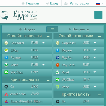
Главная
Вход
Регистрация
Toggl
naviga
menu
Отдать
Получить
Онлайн кошельки
Онлайн кошельки
RUB
USD
Capitalist
Capitalist
USD
USD
EPay
Payeer
USD
USD
Payeer
PayPal
RUB
EUR
Volet
PaySera
CNY
USD
WeChat
Volet
Криптовалюты
CNY
WeChat
ZRX
0x
USD
Wise
AVAX
Avalanche
Криптовалюты
BAT
ZRX
Basic Attention Token
0x