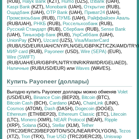
(RUB)
,
Halyk Bank
(KZT)
,
Humo
(UZS)
,
Izibank
(UAH)
,
Kaspi Bank
(KZT)
,
Monobank
(UAH)
,
Открытие
(RUB)
,
Ощадбанк
(UAH)
,
OTP Bank
(UAH)
,
Приват24
(UAH)
,
Промсвязьбанк
(RUB)
,
ПУМБ
(UAH)
,
Райффайзен Аваль
(RUB/
UAH)
,
РНКБ
(RUB)
,
Россельхозбанк
(RUB)
,
Русский Стандарт
(RUB)
,
Сбербанк
(RUB)
,
Sense Bank
(UAH)
,
Тинькофф банк
(RUB)
,
УкрСиббанк
(UAH)
,
UnionPay
(CNY)
,
Uzcard
(UZS)
,
Visa/MasterCard
(RUB/
USD/
EUR/
UAH/
CNY/
PLN/
GEL/
GBP/
KZT/
CZK/
AMD/
TRY/
МИР card
(RUB)
,
Payoneer
(USD)
,
Wire (SEPA)
(EUR)
,
Wire (SWIFT)
(RUB/
UAH/
EUR/
GBP/
PLN/
TRY/
INR/
KRW/
IDR/
GEL/
AED)
,
Наличные
(RUB/
USD/
EUR)
или
Waves
(WAVES)
.
Купить Payoneer (доллары)
Выгодно купить
Payoneer доллары
можно обменяв
Volet
(USD/
EUR)
,
Binance Coin
(BEP20)
,
Bitcoin
(BTC)
,
Bitcoin Cash
(BCH)
,
Cardano
(ADA)
,
ChainLink
(LINK)
,
Cosmos
(ATOM)
,
Dash
(DASH)
,
Dogecoin
(DOGE)
,
Ethereum
(ETH/
BEP20)
,
Ethereum Classic
(ETC)
,
Litecoin
(LTC)
,
Monero
(XMR)
,
NEAR Protocol
(NEAR)
,
Ripple
(XRP)
,
Solana
(SOL)
,
Stellar
(XLM)
,
Tether
(TRC20/
ERC20/
BEP20/
TON/
SOL/
NEAR/
POLYGON)
,
Tezos
(XTZ)
,
Tron
(TRX)
,
True USD
(TRC20/
ERC20)
,
Uniswap