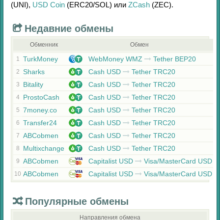
(UNI)
,
USD Coin
(ERC20/
SOL)
или
ZCash
(ZEC)
.
Недавние обмены
Обменник
Обмен
TurkMoney
WebMoney WMZ
Tether BEP20
1
Sharks
Cash USD
Tether TRC20
2
Bitality
Cash USD
Tether TRC20
3
ProstoCash
Cash USD
Tether TRC20
4
7money.co
Cash USD
Tether TRC20
5
Transfer24
Cash USD
Tether TRC20
6
ABCobmen
Cash USD
Tether TRC20
7
Multixchange
Cash USD
Tether TRC20
8
ABCobmen
Capitalist USD
Visa/MasterCard USD
9
ABCobmen
Capitalist USD
Visa/MasterCard USD
10
Популярные обмены
Направления обмена