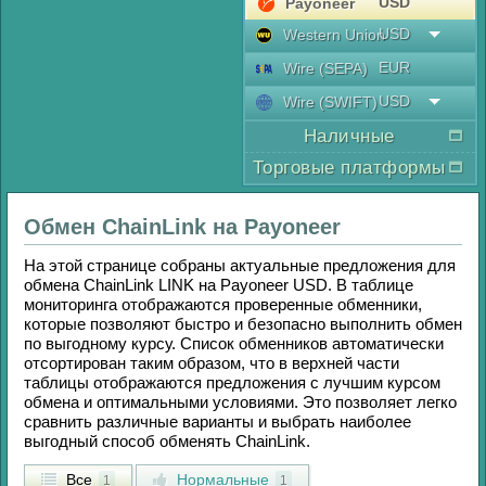
USD
Payoneer
USD
Western Union
EUR
Wire (SEPA)
USD
Wire (SWIFT)
Наличные
Торговые платформы
Обмен
ChainLink
на
Payoneer
На этой странице собраны актуальные предложения для
обмена
ChainLink LINK
на
Payoneer USD
. В таблице
мониторинга отображаются проверенные обменники,
которые позволяют быстро и безопасно выполнить обмен
по выгодному курсу. Список обменников автоматически
отсортирован таким образом, что в верхней части
таблицы отображаются предложения с лучшим курсом
обмена и оптимальными условиями. Это позволяет легко
сравнить различные варианты и выбрать наиболее
выгодный способ обменять
ChainLink
.
Все
Нормальные
1
1