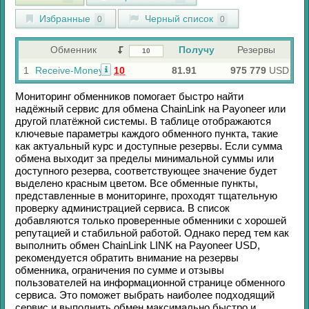
Избранные
Черный список
0
0
Обменник
Получу
Резервы
1
Receive-Money
10
81.91
975 779
USD
Мониторинг обменников помогает быстро найти
надёжный сервис для обмена
ChainLink
на
Payoneer
или
другой платёжной системы. В таблице отображаются
ключевые параметры каждого обменного пункта, такие
как актуальный курс и доступные резервы. Если сумма
обмена выходит за пределы минимальной суммы или
доступного резерва, соответствующее значение будет
выделено красным цветом. Все обменные пункты,
представленные в мониторинге, проходят тщательную
проверку администрацией сервиса. В список
добавляются только проверенные обменники с хорошей
репутацией и стабильной работой. Однако перед тем как
выполнить обмен
ChainLink LINK
на
Payoneer USD
,
рекомендуется обратить внимание на резервы
обменника, ограничения по сумме и отзывы
пользователей на информационной странице обменного
сервиса. Это поможет выбрать наиболее подходящий
сервис и выполнить обмен максимально быстро и