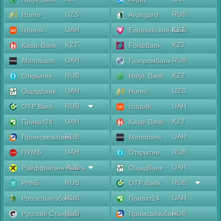
UZS
RUB
Humo
Avangard
UAH
KZT
Izibank
Евразийский банк
KZT
KZT
Kaspi Bank
ForteBank
UAH
RUB
Monobank
Газпромбанк
RUB
KZT
Открытие
Halyk Bank
UAH
UZS
Ощадбанк
Humo
RUB
UAH
OTP Bank
Izibank
UAH
KZT
Приват24
Kaspi Bank
RUB
UAH
Промсвязьбанк
Monobank
UAH
RUB
ПУМБ
Открытие
RUB
UAH
Райффайзен Аваль
Ощадбанк
RUB
RUB
РНКБ
OTP Bank
RUB
UAH
Россельхозбанк
Приват24
RUB
RUB
Русский Стандарт
Промсвязьбанк