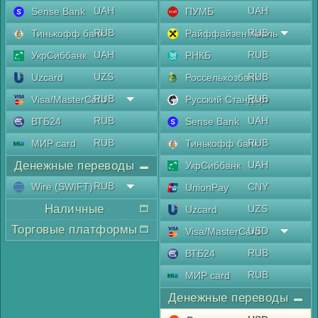
UAH
UAH
Sense Bank
ПУМБ
RUB
RUB
Тинькофф банк
Райффайзен Аваль
UAH
RUB
УкрСиббанк
РНКБ
UZS
RUB
Uzcard
Россельхозбанк
RUB
RUB
Visa/MasterCard
Русский Стандарт
RUB
UAH
ВТБ24
Sense Bank
RUB
RUB
МИР card
Тинькофф банк
Денежные переводы
UAH
УкрСиббанк
RUB
Wire (SWIFT)
CNY
UnionPay
Наличные
UZS
Uzcard
Торговые платформы
USD
Visa/MasterCard
RUB
ВТБ24
RUB
МИР card
Денежные переводы