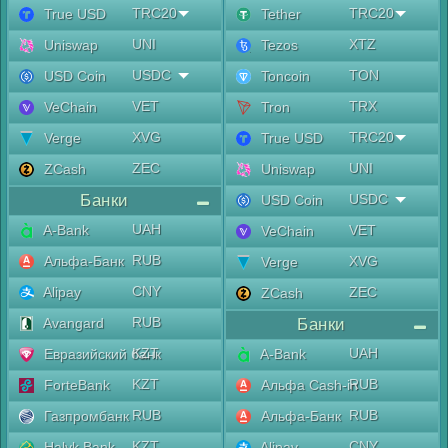
TRC20
TRC20
True USD
Tether
UNI
XTZ
Uniswap
Tezos
USDC
TON
USD Coin
Toncoin
VET
TRX
VeChain
Tron
XVG
TRC20
Verge
True USD
ZEC
UNI
ZCash
Uniswap
Банки
USDC
USD Coin
UAH
A-Bank
VET
VeChain
RUB
Альфа-Банк
XVG
Verge
CNY
Alipay
ZEC
ZCash
RUB
Avangard
Банки
KZT
UAH
Евразийский банк
A-Bank
KZT
RUB
ForteBank
Альфа Cash-in
RUB
RUB
Газпромбанк
Альфа-Банк
KZT
CNY
Halyk Bank
Alipay