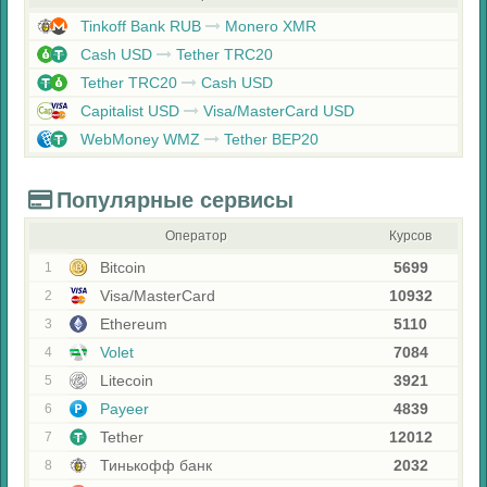
Tinkoff Bank RUB
Monero XMR
Cash USD
Tether TRC20
Tether TRC20
Cash USD
Capitalist USD
Visa/MasterCard USD
WebMoney WMZ
Tether BEP20
Популярные сервисы
Оператор
Курсов
Bitcoin
5699
1
Visa/MasterCard
10932
2
Ethereum
5110
3
Volet
7084
4
Litecoin
3921
5
Payeer
4839
6
Tether
12012
7
Тинькофф банк
2032
8