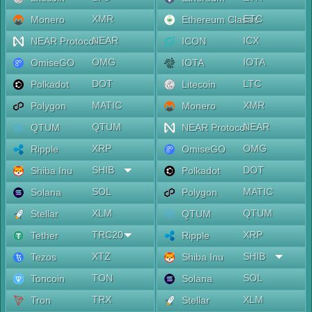
XMR
ETC
Monero
Ethereum Classic
NEAR
ICX
NEAR Protocol
ICON
OMG
IOTA
OmiseGO
IOTA
DOT
LTC
Polkadot
Litecoin
MATIC
XMR
Polygon
Monero
QTUM
NEAR
QTUM
NEAR Protocol
XRP
OMG
Ripple
OmiseGO
SHIB
DOT
Shiba Inu
Polkadot
SOL
MATIC
Solana
Polygon
XLM
QTUM
Stellar
QTUM
TRC20
XRP
Tether
Ripple
XTZ
SHIB
Tezos
Shiba Inu
TON
SOL
Toncoin
Solana
TRX
XLM
Tron
Stellar