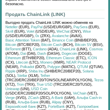
безопасно.
Продать ChainLink (LINK)
Выгодно продать
ChainLink LINK
можно обменяв на
Neteller
(EUR)
,
PayPal
(USD/
EUR/
GBP)
,
PaySera
(EUR)
,
Skrill
(EUR)
,
Volet
(USD/
EUR)
,
WeChat
(CNY)
,
Wise
(USD/
EUR/
GBP)
,
0x
(ZRX)
,
Avalanche
(AVAX)
,
Basic Attention Token
(BAT)
,
Binance Coin
(BNB/
BEP20)
,
Bitcoin
(BTC/
BEP20)
,
Bitcoin Cash
(BCH)
,
Bitcoin SV
(BSV)
,
BitTorrent
(BTT)
,
Cardano
(ADA)
,
ChainLink
(LINK)
,
Cosmos
(ATOM)
,
Dai
(DAI)
,
Dash
(DASH)
,
Dogecoin
(DOGE)
,
Ethereum
(ETH/
BEP20)
,
Ethereum Classic
(ETC)
,
ICON
(ICX)
,
Litecoin
(LTC)
,
Monero
(XMR)
,
NEAR Protocol
(NEAR)
,
Polkadot
(DOT)
,
Polygon
(MATIC)
,
QTUM
(QTUM)
,
Ripple
(XRP)
,
Shiba Inu
(SHIB/
ERC20/
BEP20)
,
Solana
(SOL)
,
Stellar
(XLM)
,
Tether
(TRC20/
ERC20/
BEP20/
TON/
SOL/
NEAR/
POLYGON)
,
Tezos
(XTZ)
,
Tron
(TRX)
,
True USD
(TRC20/
ERC20/
TUSD)
,
Uniswap
(UNI)
,
USD Coin
(USDC/
ERC20/
BEP20/
SOL/
POLYGON)
,
VeChain
(VET)
,
Verge
(XVG)
,
ZCash
(ZEC)
,
A-Bank
(UAH)
,
Альфа Cash-in
(RUB)
,
Альфа-Банк
(RUB)
,
Alipay
(CNY)
,
Евразийский банк
(KZT)
,
ForteBank
(KZT)
,
Газпромбанк