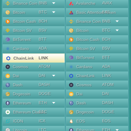
BNB
AVAX
Binance Coin
Avalanche
BTC
BAT
Bitcoin
Basic Attention Token
BCH
BNB
Bitcoin Cash
Binance Coin
BSV
BTC
Bitcoin SV
Bitcoin
BTT
BCH
BitTorrent
Bitcoin Cash
ADA
BSV
Cardano
Bitcoin SV
BTT
BitTorrent
LINK
ChainLink
ATOM
ADA
Cosmos
Cardano
DAI
LINK
Dai
ChainLink
DASH
ATOM
Dash
Cosmos
DOGE
DAI
Dogecoin
Dai
ETH
DASH
Ethereum
Dash
ETC
DOGE
Ethereum Classic
Dogecoin
ICX
EOS
ICON
EOS
LTC
ETH
Litecoin
Ethereum