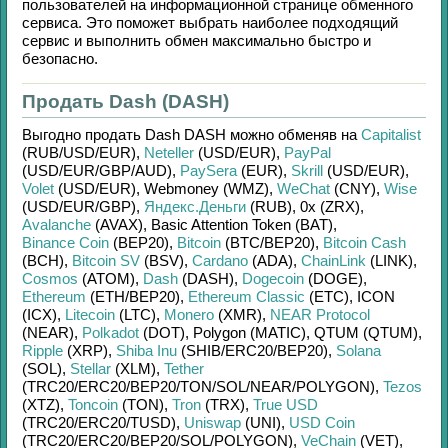
пользователей на информационной странице обменного
сервиса. Это поможет выбрать наиболее подходящий
сервис и выполнить обмен максимально быстро и
безопасно.
Продать Dash (DASH)
Выгодно продать
Dash DASH
можно обменяв на
Capitalist
(RUB/
USD/
EUR)
,
Neteller
(USD/
EUR)
,
PayPal
(USD/
EUR/
GBP/
AUD)
,
PaySera
(EUR)
,
Skrill
(USD/
EUR)
,
Volet
(USD/
EUR)
,
Webmoney (WMZ)
,
WeChat
(CNY)
,
Wise
(USD/
EUR/
GBP)
,
Яндекс.Деньги
(RUB)
,
0x (ZRX)
,
Avalanche
(AVAX)
,
Basic Attention Token (BAT)
,
Binance Coin
(BEP20)
,
Bitcoin
(BTC/
BEP20)
,
Bitcoin Cash
(BCH)
,
Bitcoin SV
(BSV)
,
Cardano
(ADA)
,
ChainLink
(LINK)
,
Cosmos
(ATOM)
,
Dash
(DASH)
,
Dogecoin
(DOGE)
,
Ethereum
(ETH/
BEP20)
,
Ethereum Classic
(ETC)
,
ICON
(ICX)
,
Litecoin
(LTC)
,
Monero
(XMR)
,
NEAR Protocol
(NEAR)
,
Polkadot
(DOT)
,
Polygon (MATIC)
,
QTUM (QTUM)
,
Ripple
(XRP)
,
Shiba Inu
(SHIB/
ERC20/
BEP20)
,
Solana
(SOL)
,
Stellar
(XLM)
,
Tether
(TRC20/
ERC20/
BEP20/
TON/
SOL/
NEAR/
POLYGON)
,
Tezos
(XTZ)
,
Toncoin
(TON)
,
Tron
(TRX)
,
True USD
(TRC20/
ERC20/
TUSD)
,
Uniswap
(UNI)
,
USD Coin
(TRC20/
ERC20/
BEP20/
SOL/
POLYGON)
,
VeChain
(VET)
,