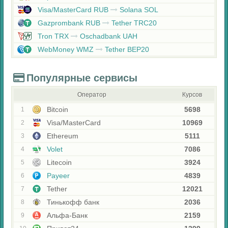
Visa/MasterCard RUB
Solana SOL
Gazprombank RUB
Tether TRC20
Tron TRX
Oschadbank UAH
WebMoney WMZ
Tether BEP20
Популярные сервисы
Оператор
Курсов
Bitcoin
5698
1
Visa/MasterCard
10969
2
Ethereum
5111
3
Volet
7086
4
Litecoin
3924
5
Payeer
4839
6
Tether
12021
7
Тинькофф банк
2036
8
Альфа-Банк
2159
9