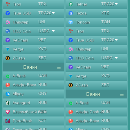
TRX
TRC20
Tron
Tether
TRC20
XTZ
True USD
Tezos
UNI
TON
Uniswap
Toncoin
USDC
TRX
USD Coin
Tron
VET
TRC20
VeChain
True USD
XVG
UNI
Verge
Uniswap
ZEC
USDC
ZCash
USD Coin
Банки
VET
VeChain
UAH
A-Bank
XVG
Verge
RUB
Альфа-Банк
ZEC
ZCash
CNY
Alipay
Банки
RUB
UAH
Avangard
A-Bank
KZT
RUB
Евразийский банк
Альфа Cash-in
KZT
RUB
ForteBank
Альфа-Банк
RUB
CNY
Газпромбанк
Alipay