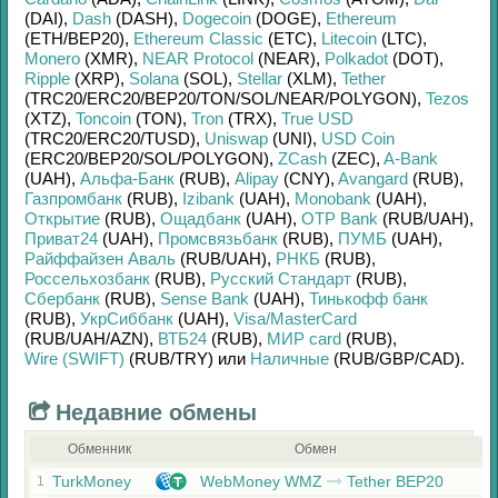
(DAI)
,
Dash
(DASH)
,
Dogecoin
(DOGE)
,
Ethereum
(ETH/
BEP20)
,
Ethereum Classic
(ETC)
,
Litecoin
(LTC)
,
Monero
(XMR)
,
NEAR Protocol
(NEAR)
,
Polkadot
(DOT)
,
Ripple
(XRP)
,
Solana
(SOL)
,
Stellar
(XLM)
,
Tether
(TRC20/
ERC20/
BEP20/
TON/
SOL/
NEAR/
POLYGON)
,
Tezos
(XTZ)
,
Toncoin
(TON)
,
Tron
(TRX)
,
True USD
(TRC20/
ERC20/
TUSD)
,
Uniswap
(UNI)
,
USD Coin
(ERC20/
BEP20/
SOL/
POLYGON)
,
ZCash
(ZEC)
,
A-Bank
(UAH)
,
Альфа-Банк
(RUB)
,
Alipay
(CNY)
,
Avangard
(RUB)
,
Газпромбанк
(RUB)
,
Izibank
(UAH)
,
Monobank
(UAH)
,
Открытие
(RUB)
,
Ощадбанк
(UAH)
,
OTP Bank
(RUB/
UAH)
,
Приват24
(UAH)
,
Промсвязьбанк
(RUB)
,
ПУМБ
(UAH)
,
Райффайзен Аваль
(RUB/
UAH)
,
РНКБ
(RUB)
,
Россельхозбанк
(RUB)
,
Русский Стандарт
(RUB)
,
Сбербанк
(RUB)
,
Sense Bank
(UAH)
,
Тинькофф банк
(RUB)
,
УкрСиббанк
(UAH)
,
Visa/MasterCard
(RUB/
UAH/
AZN)
,
ВТБ24
(RUB)
,
МИР card
(RUB)
,
Wire (SWIFT)
(RUB/
TRY)
или
Наличные
(RUB/
GBP/
CAD)
.
Недавние обмены
Обменник
Обмен
TurkMoney
WebMoney WMZ
Tether BEP20
1