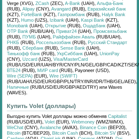
Verge (XVG)
,
ZCash
(ZEC)
,
A-Bank
(UAH)
,
Альфа-Банк
(RUB)
,
Alipay
(CNY)
,
Avangard
(RUB)
,
Евразийский банк
(KZT)
,
ForteBank
(KZT)
,
Газпромбанк
(RUB)
,
Halyk Bank
(KZT)
,
Humo
(UZS)
,
Izibank
(UAH)
,
Kaspi Bank
(KZT)
,
Monobank
(UAH)
,
Открытие
(RUB)
,
Ощадбанк
(UAH)
,
OTP Bank
(RUB/
UAH)
,
Приват24
(UAH)
,
Промсвязьбанк
(RUB)
,
ПУМБ
(UAH)
,
Райффайзен Аваль
(RUB/
UAH)
,
РНКБ
(RUB)
,
Россельхозбанк
(RUB)
,
Русский Стандарт
(RUB)
,
Сбербанк
(RUB)
,
Sense Bank
(UAH)
,
Тинькофф банк
(RUB)
,
УкрСиббанк
(UAH)
,
UnionPay
(CNY)
,
Uzcard
(UZS)
,
Visa/MasterCard
(RUB/
USD/
EUR/
UAH/
BYR/
CNY/
PLN/
GEL/
GBP/
CAD/
KZT/
SEK/
ВТБ24
(RUB)
,
МИР card
(RUB)
,
Payoneer (USD)
,
Wire (SEPA)
(EUR)
,
Wire (SWIFT)
(RUB/
UAH/
USD/
EUR/
GBP/
PLN/
TRY/
INR/
IDR/
THB/
GEL/
AED)
,
Наличные
(RUB/
USD/
EUR/
GBP/
AED/
TRY)
или
Waves
(WAVES)
.
Купить Volet (доллары)
Выгодно купить
Volet доллары
можно обменяв
Capitalist
(RUB/
USD/
EUR)
,
Volet
(EUR)
,
Webmoney
(WMZ/
WMX)
,
WeChat
(CNY)
,
Avalanche
(AVAX)
,
Binance Coin
(BEP20)
,
Bitcoin
(BTC/
BEP20)
,
Bitcoin Cash
(BCH)
,
Bitcoin SV
(BSV)
,
Cardano
(ADA)
,
ChainLink
(LINK)
,
Cosmos
(ATOM)
,
Dai