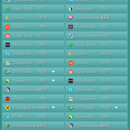
KZT
RUB
Halyk Bank
Avangard
UZS
KZT
Humo
Евразийский банк
UAH
KZT
Izibank
ForteBank
KZT
RUB
Kaspi Bank
Газпромбанк
UAH
KZT
Monobank
Halyk Bank
RUB
UZS
Открытие
Humo
UAH
UAH
Ощадбанк
Izibank
RUB
KZT
OTP Bank
Kaspi Bank
UAH
UAH
Приват24
Monobank
RUB
RUB
Промсвязьбанк
Открытие
UAH
UAH
ПУМБ
Ощадбанк
RUB
RUB
Райффайзен Аваль
OTP Bank
RUB
UAH
РНКБ
Приват24
RUB
RUB
Россельхозбанк
Промсвязьбанк