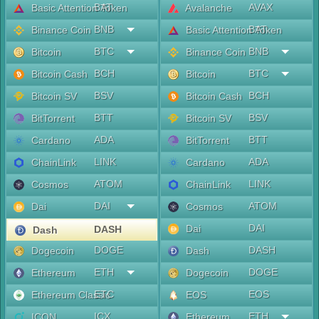
BAT
AVAX
Basic Attention Token
Avalanche
BNB
BAT
Binance Coin
Basic Attention Token
BTC
BNB
Bitcoin
Binance Coin
BCH
BTC
Bitcoin Cash
Bitcoin
BSV
BCH
Bitcoin SV
Bitcoin Cash
BTT
BSV
BitTorrent
Bitcoin SV
ADA
BTT
Cardano
BitTorrent
LINK
ADA
ChainLink
Cardano
ATOM
LINK
Cosmos
ChainLink
DAI
ATOM
Dai
Cosmos
DAI
Dai
DASH
Dash
DOGE
DASH
Dogecoin
Dash
ETH
DOGE
Ethereum
Dogecoin
ETC
EOS
Ethereum Classic
EOS
ICX
ETH
ICON
Ethereum