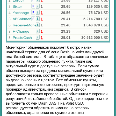
2
Eurobit
1
29.88
26 217
USD
Р
3
Bixter
1
29.65
129 035
USD
Р
4
Yochange
1
29.56
75 670
USD
Р
5
ABCobmen
1
29.41
5 214 780
USD
Р
6
Receive-Money
1
29.40
1 046 070
USD
7
F-Change
1
29.29
320
USD
8
ProstoCash
1
29.01
30 512 000
USD
Мониторинг обменников помогает быстро найти
надёжный сервис для обмена
Dash
на
Volet
или другой
платёжной системы. В таблице отображаются ключевые
параметры каждого обменного пункта, такие как
актуальный курс и доступные резервы. Если сумма
обмена выходит за пределы минимальной суммы или
доступного резерва, соответствующее значение будет
выделено красным цветом. Все обменные пункты,
представленные в мониторинге, проходят тщательную
проверку администрацией сервиса. В список
добавляются только проверенные обменники с хорошей
репутацией и стабильной работой. Однако перед тем как
выполнить обмен
Dash DASH
на
Volet USD
,
рекомендуется обратить внимание на резервы
обменника, ограничения по сумме и отзывы