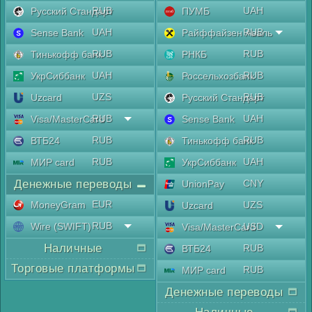
RUB
UAH
Русский Стандарт
ПУМБ
UAH
RUB
Sense Bank
Райффайзен Аваль
RUB
RUB
Тинькофф банк
РНКБ
UAH
RUB
УкрСиббанк
Россельхозбанк
UZS
RUB
Uzcard
Русский Стандарт
RUB
UAH
Visa/MasterCard
Sense Bank
RUB
RUB
ВТБ24
Тинькофф банк
RUB
UAH
МИР card
УкрСиббанк
Денежные переводы
CNY
UnionPay
EUR
MoneyGram
UZS
Uzcard
RUB
Wire (SWIFT)
USD
Visa/MasterCard
Наличные
RUB
ВТБ24
Торговые платформы
RUB
МИР card
Денежные переводы