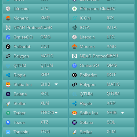
LTC
ETC
Litecoin
Ethereum Classic
XMR
ICX
Monero
ICON
NEAR
IOTA
NEAR Protocol
IOTA
OMG
LTC
OmiseGO
Litecoin
DOT
XMR
Polkadot
Monero
MATIC
NEAR
Polygon
NEAR Protocol
QTUM
OMG
QTUM
OmiseGO
XRP
DOT
Ripple
Polkadot
SHIB
MATIC
Shiba Inu
Polygon
SOL
QTUM
Solana
QTUM
XLM
XRP
Stellar
Ripple
TRC20
SHIB
Tether
Shiba Inu
XTZ
SOL
Tezos
Solana
TON
XLM
Toncoin
Stellar