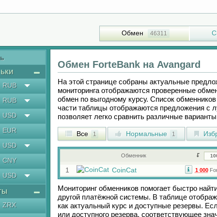
Обмен
С
46311
ть
Обмен
ForteBank
на
Avangard
ьки
На этой странице собраны актуальные предл
RUB
мониторинга отображаются проверенные обмен
обмен по выгодному курсу. Список обменников 
RUB
части таблицы отображаются предложения с 
USD
позволяет легко сравнить различные вариант
EUR
Все
Нормальные
Изб
1
1
USD
Обменник
CNY
1
CoinCat
1 000
For
USD
Мониторинг обменников помогает быстро найт
ты
другой платёжной системы. В таблице отображ
ZRX
как актуальный курс и доступные резервы. Е
или доступного резерва, соответствующее зн