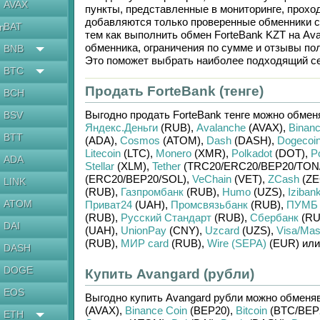
AVAX
пункты, представленные в мониторинге, прохо
добавляются только проверенные обменники с
BAT
en
тем как выполнить обмен
ForteBank KZT
на
Av
обменника, ограничения по сумме и отзывы по
BNB
Это поможет выбрать наиболее подходящий се
BTC
Продать ForteBank (тенге)
BCH
Выгодно продать
ForteBank тенге
можно обмен
BSV
Яндекс.Деньги
(RUB)
,
Avalanche
(AVAX)
,
Binanc
BTT
(ADA)
,
Cosmos
(ATOM)
,
Dash
(DASH)
,
Dogecoi
Litecoin
(LTC)
,
Monero
(XMR)
,
Polkadot
(DOT)
,
P
ADA
Stellar
(XLM)
,
Tether
(TRC20/
ERC20/
BEP20/
TON
(ERC20/
BEP20/
SOL)
,
VeChain
(VET)
,
ZCash
(ZE
LINK
(RUB)
,
Газпромбанк
(RUB)
,
Humo
(UZS)
,
Iziban
ATOM
Приват24
(UAH)
,
Промсвязьбанк
(RUB)
,
ПУМБ
(RUB)
,
Русский Стандарт
(RUB)
,
Сбербанк
(RU
DAI
(UAH)
,
UnionPay
(CNY)
,
Uzcard
(UZS)
,
Visa/Mas
(RUB)
,
МИР card
(RUB)
,
Wire (SEPA)
(EUR)
ил
DASH
DOGE
Купить Avangard (рубли)
EOS
Выгодно купить
Avangard рубли
можно обменя
(AVAX)
,
Binance Coin
(BEP20)
,
Bitcoin
(BTC/
BEP
ETH