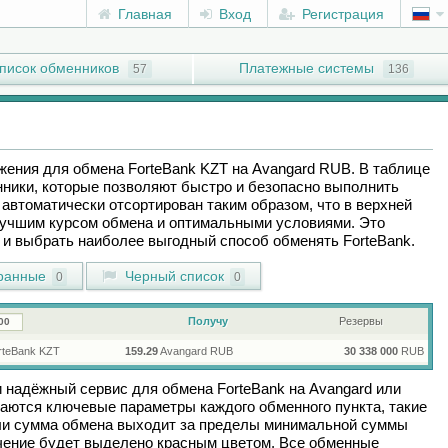
Главная
Вход
Регистрация
писок обменников
Платежные системы
57
136
ожения для обмена
ForteBank KZT
на
Avangard RUB
. В таблице
ники, которые позволяют быстро и безопасно выполнить
автоматически отсортирован таким образом, что в верхней
лучшим курсом обмена и оптимальными условиями. Это
ы и выбрать наиболее выгодный способ обменять
ForteBank
.
ранные
Черный список
0
0
Получу
Резервы
teBank KZT
159.29
Avangard RUB
30 338 000
RUB
и надёжный сервис для обмена
ForteBank
на
Avangard
или
аются ключевые параметры каждого обменного пункта, такие
сли сумма обмена выходит за пределы минимальной суммы
ачение будет выделено красным цветом. Все обменные