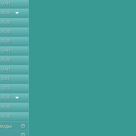
UAH
RUB
ь
RUB
RUB
RUB
UAH
RUB
UAH
CNY
UZS
RUB
RUB
RUB
воды