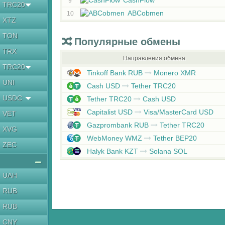
CashFlow
9
TRC20
ABCobmen
10
XTZ
TON
Популярные обмены
TRX
Направления обмена
TRC20
Tinkoff Bank RUB
Monero XMR
UNI
Cash USD
Tether TRC20
USDC
Tether TRC20
Cash USD
Capitalist USD
Visa/MasterCard USD
VET
Gazprombank RUB
Tether TRC20
XVG
WebMoney WMZ
Tether BEP20
ZEC
Halyk Bank KZT
Solana SOL
UAH
RUB
RUB
CNY