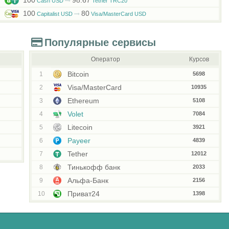
100
98.67
Cash USD
Tether TRC20
100
80
Capitalist USD
Visa/MasterCard USD
Популярные сервисы
Оператор
Курсов
Bitcoin
1
5698
Visa/MasterCard
2
10935
Ethereum
3
5108
Volet
4
7084
Litecoin
5
3921
Payeer
6
4839
Tether
7
12012
Тинькофф банк
8
2033
Альфа-Банк
9
2156
Приват24
10
1398