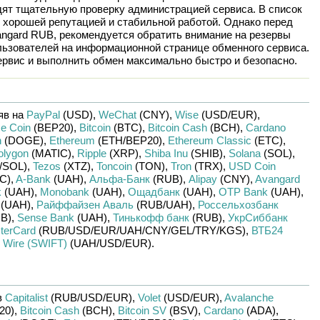
дят тщательную проверку администрацией сервиса. В список
 хорошей репутацией и стабильной работой. Однако перед
angard RUB
, рекомендуется обратить внимание на резервы
льзователей на информационной странице обменного сервиса.
рвис и выполнить обмен максимально быстро и безопасно.
яв на
PayPal
(USD)
,
WeChat
(CNY)
,
Wise
(USD/
EUR)
,
e Coin
(BEP20)
,
Bitcoin
(BTC)
,
Bitcoin Cash
(BCH)
,
Cardano
n
(DOGE)
,
Ethereum
(ETH/
BEP20)
,
Ethereum Classic
(ETC)
,
olygon
(MATIC)
,
Ripple
(XRP)
,
Shiba Inu
(SHIB)
,
Solana
(SOL)
,
/
SOL)
,
Tezos
(XTZ)
,
Toncoin
(TON)
,
Tron
(TRX)
,
USD Coin
C)
,
A-Bank
(UAH)
,
Альфа-Банк
(RUB)
,
Alipay
(CNY)
,
Avangard
k
(UAH)
,
Monobank
(UAH)
,
Ощадбанк
(UAH)
,
OTP Bank
(UAH)
,
(UAH)
,
Райффайзен Аваль
(RUB/
UAH)
,
Россельхозбанк
B)
,
Sense Bank
(UAH)
,
Тинькофф банк
(RUB)
,
УкрСиббанк
terCard
(RUB/
USD/
EUR/
UAH/
CNY/
GEL/
TRY/
KGS)
,
ВТБ24
и
Wire (SWIFT)
(UAH/
USD/
EUR)
.
в
Capitalist
(RUB/
USD/
EUR)
,
Volet
(USD/
EUR)
,
Avalanche
20)
,
Bitcoin Cash
(BCH)
,
Bitcoin SV
(BSV)
,
Cardano
(ADA)
,