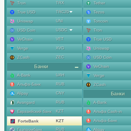
TRX
Tron
Tether
TRC20
True USD
Tezos
UNI
Uniswap
Toncoin
USDC
USD Coin
Tron
VET
VeChain
True USD
XVG
Verge
Uniswap
ZEC
ZCash
USD Coin
Банки
VeChain
UAH
A-Bank
Verge
RUB
Альфа-Банк
ZCash
CNY
Alipay
Банки
RUB
Avangard
A-Bank
KZT
Евразийский банк
Альфа Cash-in
Альфа-Банк
KZT
ForteBank
RUB
Газпромбанк
Alipay