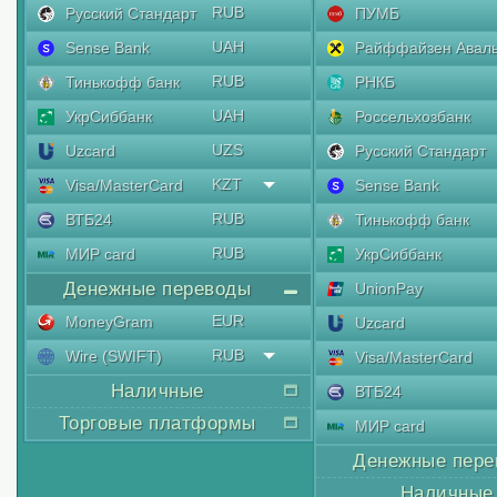
RUB
Русский Стандарт
ПУМБ
UAH
Sense Bank
Райффайзен Авал
RUB
Тинькофф банк
РНКБ
UAH
УкрСиббанк
Россельхозбанк
UZS
Uzcard
Русский Стандарт
KZT
Visa/MasterCard
Sense Bank
RUB
ВТБ24
Тинькофф банк
RUB
МИР card
УкрСиббанк
Денежные переводы
UnionPay
EUR
MoneyGram
Uzcard
RUB
Wire (SWIFT)
Visa/MasterCard
Наличные
ВТБ24
Торговые платформы
МИР card
Денежные пере
Наличные