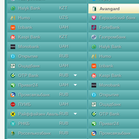
KZT
Halyk Bank
Avangard
UZS
Humo
Евразийский банк
UAH
Izibank
ForteBank
KZT
Kaspi Bank
Газпромбанк
UAH
Monobank
Halyk Bank
RUB
Открытие
Humo
UAH
Ощадбанк
Izibank
RUB
OTP Bank
Kaspi Bank
UAH
Приват24
Monobank
RUB
Промсвязьбанк
Открытие
UAH
ПУМБ
Ощадбанк
RUB
Райффайзен Аваль
OTP Bank
RUB
РНКБ
Приват24
RUB
Россельхозбанк
Промсвязьбанк