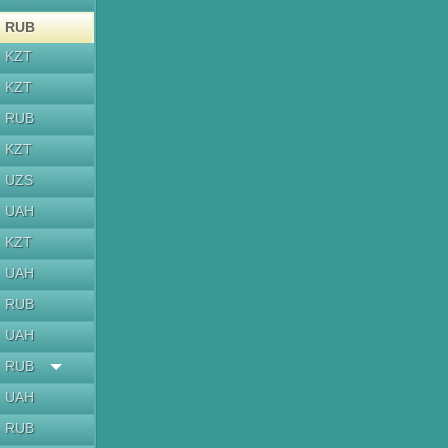
RUB
KZT
KZT
RUB
KZT
UZS
UAH
KZT
UAH
RUB
UAH
RUB
UAH
RUB