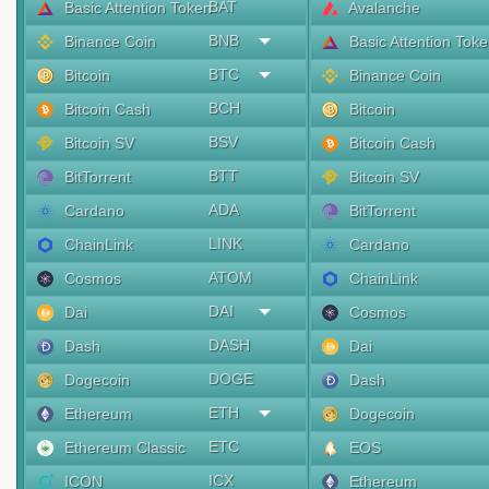
BAT
Basic Attention Token
Avalanche
BNB
Binance Coin
Basic Attention Tok
BTC
Bitcoin
Binance Coin
BCH
Bitcoin Cash
Bitcoin
BSV
Bitcoin SV
Bitcoin Cash
BTT
BitTorrent
Bitcoin SV
ADA
Cardano
BitTorrent
LINK
ChainLink
Cardano
ATOM
Cosmos
ChainLink
DAI
Dai
Cosmos
DASH
Dash
Dai
DOGE
Dogecoin
Dash
ETH
Ethereum
Dogecoin
ETC
Ethereum Classic
EOS
ICX
ICON
Ethereum