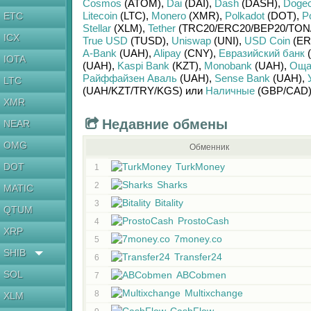
Cosmos
(ATOM)
,
Dai
(DAI)
,
Dash
(DASH)
,
Dogec
Litecoin
(LTC)
,
Monero
(XMR)
,
Polkadot
(DOT)
,
P
ETC
Stellar
(XLM)
,
Tether
(TRC20/
ERC20/
BEP20/
TON
ICX
True USD
(TUSD)
,
Uniswap
(UNI)
,
USD Coin
(ER
A-Bank
(UAH)
,
Alipay
(CNY)
,
Евразийский банк
(
IOTA
(UAH)
,
Kaspi Bank
(KZT)
,
Monobank
(UAH)
,
Оща
Райффайзен Аваль
(UAH)
,
Sense Bank
(UAH)
,
LTC
(UAH/
KZT/
TRY/
KGS)
или
Наличные
(GBP/
CAD
XMR
Недавние обмены
NEAR
OMG
Обменник
DOT
TurkMoney
1
Sharks
2
MATIC
Bitality
3
QTUM
ProstoCash
4
XRP
7money.co
5
SHIB
Transfer24
6
SOL
ABCobmen
7
Multixchange
8
XLM