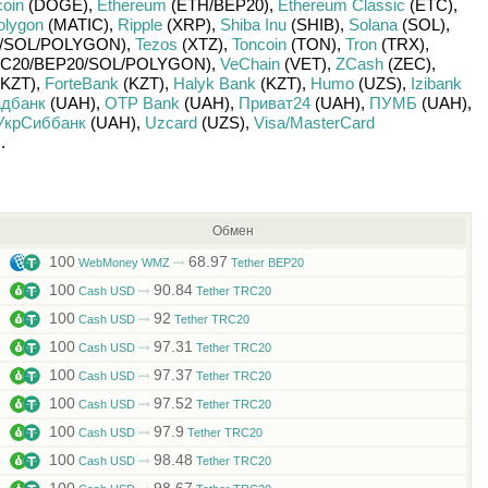
oin
(DOGE)
,
Ethereum
(ETH/
BEP20)
,
Ethereum Classic
(ETC)
,
olygon
(MATIC)
,
Ripple
(XRP)
,
Shiba Inu
(SHIB)
,
Solana
(SOL)
,
/
SOL/
POLYGON)
,
Tezos
(XTZ)
,
Toncoin
(TON)
,
Tron
(TRX)
,
C20/
BEP20/
SOL/
POLYGON)
,
VeChain
(VET)
,
ZCash
(ZEC)
,
KZT)
,
ForteBank
(KZT)
,
Halyk Bank
(KZT)
,
Humo
(UZS)
,
Izibank
дбанк
(UAH)
,
OTP Bank
(UAH)
,
Приват24
(UAH)
,
ПУМБ
(UAH)
,
УкрСиббанк
(UAH)
,
Uzcard
(UZS)
,
Visa/MasterCard
)
.
Обмен
100
68.97
WebMoney WMZ
Tether BEP20
100
90.84
Cash USD
Tether TRC20
100
92
Cash USD
Tether TRC20
100
97.31
Cash USD
Tether TRC20
100
97.37
Cash USD
Tether TRC20
100
97.52
Cash USD
Tether TRC20
100
97.9
Cash USD
Tether TRC20
100
98.48
Cash USD
Tether TRC20