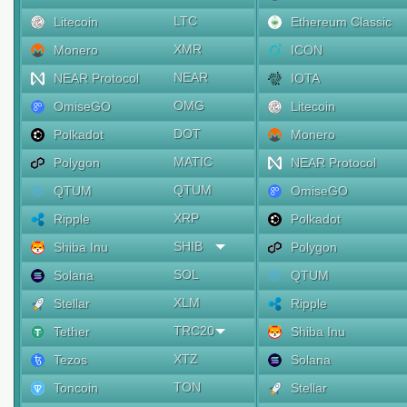
LTC
Litecoin
Ethereum Classic
XMR
Monero
ICON
NEAR
NEAR Protocol
IOTA
OMG
OmiseGO
Litecoin
DOT
Polkadot
Monero
MATIC
Polygon
NEAR Protocol
QTUM
QTUM
OmiseGO
XRP
Ripple
Polkadot
SHIB
Shiba Inu
Polygon
SOL
Solana
QTUM
XLM
Stellar
Ripple
TRC20
Tether
Shiba Inu
XTZ
Tezos
Solana
TON
Toncoin
Stellar