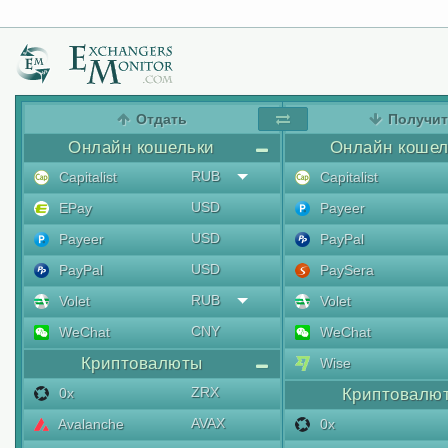
Отдать
Получи
Онлайн кошельки
Онлайн кошел
RUB
Capitalist
Capitalist
USD
EPay
Payeer
USD
Payeer
PayPal
USD
PayPal
PaySera
RUB
Volet
Volet
CNY
WeChat
WeChat
Криптовалюты
Wise
ZRX
0x
Криптовалю
AVAX
Avalanche
0x