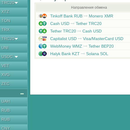
TRC20
Направления обмена
XTZ
Tinkoff Bank RUB
Monero XMR
TON
Cash USD
Tether TRC20
TRX
Tether TRC20
Cash USD
TRC20
Capitalist USD
Visa/MasterCard USD
WebMoney WMZ
Tether BEP20
UNI
Halyk Bank KZT
Solana SOL
USDC
VET
XVG
ZEC
UAH
RUB
RUB
CNY