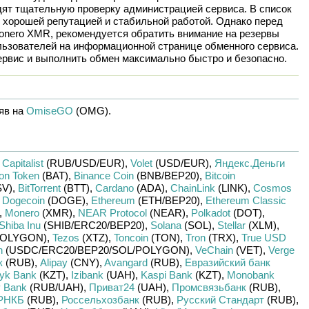
дят тщательную проверку администрацией сервиса. В список
 хорошей репутацией и стабильной работой. Однако перед
onero XMR
, рекомендуется обратить внимание на резервы
льзователей на информационной странице обменного сервиса.
рвис и выполнить обмен максимально быстро и безопасно.
яв на
OmiseGO
(OMG)
.
в
Capitalist
(RUB/
USD/
EUR)
,
Volet
(USD/
EUR)
,
Яндекс.Деньги
ion Token
(BAT)
,
Binance Coin
(BNB/
BEP20)
,
Bitcoin
V)
,
BitTorrent
(BTT)
,
Cardano
(ADA)
,
ChainLink
(LINK)
,
Cosmos
,
Dogecoin
(DOGE)
,
Ethereum
(ETH/
BEP20)
,
Ethereum Classic
,
Monero
(XMR)
,
NEAR Protocol
(NEAR)
,
Polkadot
(DOT)
,
Shiba Inu
(SHIB/
ERC20/
BEP20)
,
Solana
(SOL)
,
Stellar
(XLM)
,
OLYGON)
,
Tezos
(XTZ)
,
Toncoin
(TON)
,
Tron
(TRX)
,
True USD
n
(USDC/
ERC20/
BEP20/
SOL/
POLYGON)
,
VeChain
(VET)
,
Verge
к
(RUB)
,
Alipay
(CNY)
,
Avangard
(RUB)
,
Евразийский банк
yk Bank
(KZT)
,
Izibank
(UAH)
,
Kaspi Bank
(KZT)
,
Monobank
 Bank
(RUB/
UAH)
,
Приват24
(UAH)
,
Промсвязьбанк
(RUB)
,
РНКБ
(RUB)
,
Россельхозбанк
(RUB)
,
Русский Стандарт
(RUB)
,