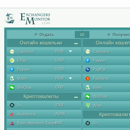
Отдать
Получи
Онлайн кошельки
Онлайн кошел
RUB
Capitalist
Capitalist
USD
EPay
Payeer
USD
Payeer
PayPal
RUB
Volet
PaySera
CNY
WeChat
Volet
Криптовалюты
WeChat
ZRX
0x
Wise
AVAX
Avalanche
Криптовалю
BAT
Basic Attention Token
0x