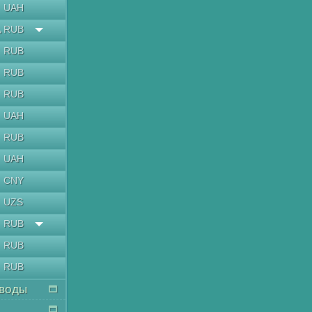
UAH
RUB
ь
RUB
RUB
RUB
UAH
RUB
UAH
CNY
UZS
RUB
RUB
RUB
воды