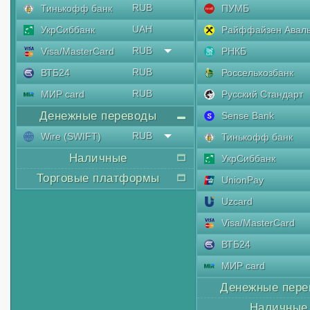
RUB
Тинькофф банк
ПУМБ
UAH
УкрСиббанк
Райффайзен Авал
RUB
Visa/MasterCard
РНКБ
RUB
ВТБ24
Россельхозбанк
RUB
МИР card
Русский Стандарт
Денежные переводы
Sense Bank
RUB
Wire (SWIFT)
Тинькофф банк
Наличные
УкрСиббанк
Торговые платформы
UnionPay
Uzcard
Visa/MasterCard
ВТБ24
МИР card
Денежные пере
Наличные