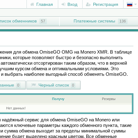
Главная
Вход
Регистрация
писок обменников
Платежные системы
57
136
ожения для обмена
OmiseGO OMG
на
Monero XMR
. В таблице
ники, которые позволяют быстро и безопасно выполнить
автоматически отсортирован таким образом, что в верхней
лучшим курсом обмена и оптимальными условиями. Это
ы и выбрать наиболее выгодный способ обменять
OmiseGO
.
ранные
Черный список
0
0
Получу
Резервы
Нет данных!
и надёжный сервис для обмена
OmiseGO
на
Monero
или
аются ключевые параметры каждого обменного пункта, такие
сли сумма обмена выходит за пределы минимальной суммы
ачение будет выделено красным цветом. Все обменные