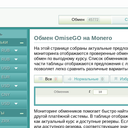
Обмен
С
45772
ть
Обмен
OmiseGO
на
Monero
ьки
На этой странице собраны актуальные предл
RUB
мониторинга отображаются проверенные обмен
обмен по выгодному курсу. Список обменников 
RUB
части таблицы отображаются предложения с 
USD
позволяет легко сравнить различные вариант
EUR
Все
Нормальные
Изб
0
0
USD
Обменник
CNY
USD
Мониторинг обменников помогает быстро найт
ты
другой платёжной системы. В таблице отображ
ZRX
как актуальный курс и доступные резервы. Е
или доступного резерва, соответствующее зн