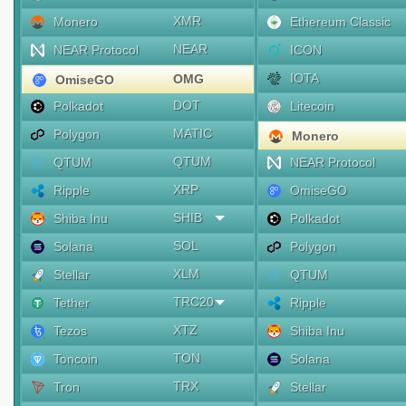
XMR
Monero
Ethereum Classic
NEAR
NEAR Protocol
ICON
IOTA
OMG
OmiseGO
DOT
Polkadot
Litecoin
MATIC
Polygon
Monero
QTUM
QTUM
NEAR Protocol
XRP
Ripple
OmiseGO
SHIB
Shiba Inu
Polkadot
SOL
Solana
Polygon
XLM
Stellar
QTUM
TRC20
Tether
Ripple
XTZ
Tezos
Shiba Inu
TON
Toncoin
Solana
TRX
Tron
Stellar