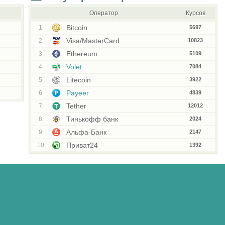
Оператор
Курсов
Bitcoin
1
5697
Visa/MasterCard
2
10823
Ethereum
3
5109
Volet
4
7084
Litecoin
5
3922
Payeer
6
4839
Tether
7
12012
Тинькофф банк
8
2024
Альфа-Банк
9
2147
Приват24
10
1392