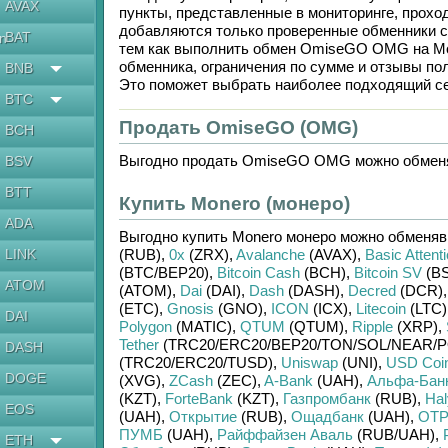
AVAX
пункты, представленные в мониторинге, прохо
добавляются только проверенные обменники с
BAT
en
тем как выполнить обмен
OmiseGO OMG
на
M
обменника, ограничения по сумме и отзывы по
BNB
Это поможет выбрать наиболее подходящий се
BTC
Продать OmiseGO (OMG)
BCH
Выгодно продать
OmiseGO OMG
можно обмен
BSV
BTT
Купить Monero (монеро)
ADA
Выгодно купить
Monero монеро
можно обменя
LINK
(RUB)
,
0x
(ZRX)
,
Avalanche
(AVAX)
,
Basic Attent
(BTC/
BEP20)
,
Bitcoin Cash
(BCH)
,
Bitcoin SV
(BS
ATOM
(ATOM)
,
Dai
(DAI)
,
Dash
(DASH)
,
Decred
(DCR)
(ETC)
,
Gnosis
(GNO)
,
ICON
(ICX)
,
Litecoin
(LTC)
DAI
Polygon
(MATIC)
,
QTUM
(QTUM)
,
Ripple
(XRP)
,
Tether
(TRC20/
ERC20/
BEP20/
TON/
SOL/
NEAR/
P
DASH
(TRC20/
ERC20/
TUSD)
,
Uniswap
(UNI)
,
USD Coi
DOGE
(XVG)
,
ZCash
(ZEC)
,
A-Bank
(UAH)
,
Альфа-Бан
(KZT)
,
ForteBank
(KZT)
,
Газпромбанк
(RUB)
,
Hal
EOS
(UAH)
,
Открытие
(RUB)
,
Ощадбанк
(UAH)
,
OTP
ПУМБ
(UAH)
,
Райффайзен Аваль
(RUB/
UAH)
,
ETH