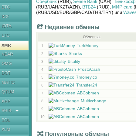
Сбербанк
(RUB)
,
Sense Bank
(UAH)
,
Тинькофф
(RUB/
UAH/
KZT/
AZN)
,
ВТБ24
(RUB)
,
МИР card
(
ETC
(RUB/
USD/
EUR/
GBP/
CAD/
THB/
TRY)
или
Wave
ICX
IOTA
Недавние обмены
LTC
Обменник
XMR
TurkMoney
1
Sharks
NEAR
2
Bitality
3
OMG
ProstoCash
4
DOT
7money.co
5
MATIC
Transfer24
6
QTUM
ABCobmen
7
Multixchange
XRP
8
ABCobmen
9
SHIB
ABCobmen
10
SOL
XLM
Популярные обмены