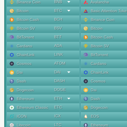
BNB
Binance Coin
Avalanche
BTC
Bitcoin
Basic Attention Tok
BCH
Bitcoin Cash
Binance Coin
BSV
Bitcoin SV
Bitcoin
BTT
BitTorrent
Bitcoin Cash
ADA
Cardano
Bitcoin SV
LINK
ChainLink
BitTorrent
ATOM
Cosmos
Cardano
DAI
Dai
ChainLink
DASH
Dash
Cosmos
DOGE
Dogecoin
Dai
ETH
Ethereum
Dash
ETC
Ethereum Classic
Dogecoin
ICX
ICON
EOS
LTC
Litecoin
Ethereum