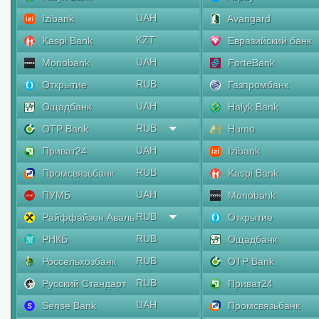
UAH
Izibank
Avangard
KZT
Kaspi Bank
Евразийский банк
UAH
Monobank
ForteBank
RUB
Открытие
Газпромбанк
UAH
Ощадбанк
Halyk Bank
RUB
OTP Bank
Humo
UAH
Приват24
Izibank
RUB
Промсвязьбанк
Kaspi Bank
UAH
ПУМБ
Monobank
RUB
Райффайзен Аваль
Открытие
RUB
РНКБ
Ощадбанк
RUB
Россельхозбанк
OTP Bank
RUB
Русский Стандарт
Приват24
UAH
Sense Bank
Промсвязьбанк