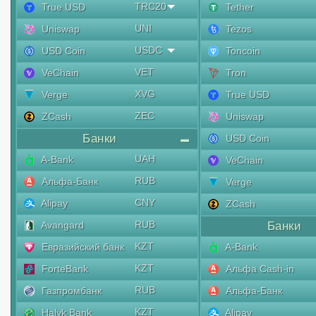
TRC20
True USD
Tether
UNI
Uniswap
Tezos
USDC
USD Coin
Toncoin
VET
VeChain
Tron
XVG
Verge
True USD
ZEC
ZCash
Uniswap
Банки
USD Coin
UAH
A-Bank
VeChain
RUB
Альфа-Банк
Verge
CNY
Alipay
ZCash
RUB
Avangard
Банки
KZT
Евразийский банк
A-Bank
KZT
ForteBank
Альфа Cash-in
RUB
Газпромбанк
Альфа-Банк
KZT
Halyk Bank
Alipay