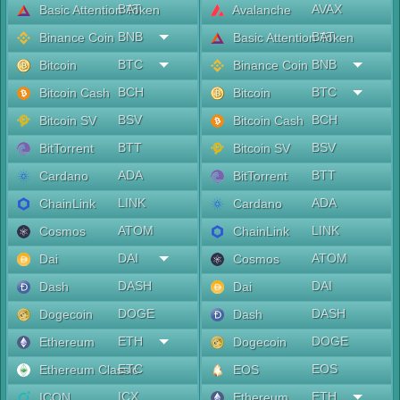
BAT
AVAX
Basic Attention Token
Avalanche
BNB
BAT
Binance Coin
Basic Attention Token
BTC
BNB
Bitcoin
Binance Coin
BCH
BTC
Bitcoin Cash
Bitcoin
BSV
BCH
Bitcoin SV
Bitcoin Cash
BTT
BSV
BitTorrent
Bitcoin SV
ADA
BTT
Cardano
BitTorrent
LINK
ADA
ChainLink
Cardano
ATOM
LINK
Cosmos
ChainLink
DAI
ATOM
Dai
Cosmos
DASH
DAI
Dash
Dai
DOGE
DASH
Dogecoin
Dash
ETH
DOGE
Ethereum
Dogecoin
ETC
EOS
Ethereum Classic
EOS
ICX
ETH
ICON
Ethereum