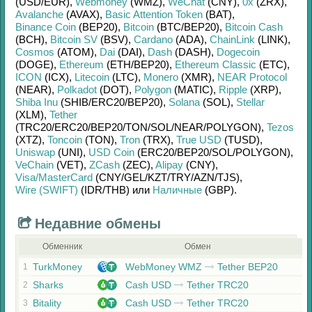
(USD/
EUR)
,
Webmoney
(WMZ)
,
WeChat
(CNY)
,
0x
(ZRX)
,
Avalanche
(AVAX)
,
Basic Attention Token
(BAT)
,
Binance Coin
(BEP20)
,
Bitcoin
(BTC/
BEP20)
,
Bitcoin Cash
(BCH)
,
Bitcoin SV
(BSV)
,
Cardano
(ADA)
,
ChainLink
(LINK)
,
Cosmos
(ATOM)
,
Dai
(DAI)
,
Dash
(DASH)
,
Dogecoin
(DOGE)
,
Ethereum
(ETH/
BEP20)
,
Ethereum Classic
(ETC)
,
ICON
(ICX)
,
Litecoin
(LTC)
,
Monero
(XMR)
,
NEAR Protocol
(NEAR)
,
Polkadot
(DOT)
,
Polygon
(MATIC)
,
Ripple
(XRP)
,
Shiba Inu
(SHIB/
ERC20/
BEP20)
,
Solana
(SOL)
,
Stellar
(XLM)
,
Tether
(TRC20/
ERC20/
BEP20/
TON/
SOL/
NEAR/
POLYGON)
,
Tezos
(XTZ)
,
Toncoin
(TON)
,
Tron
(TRX)
,
True USD
(TUSD)
,
Uniswap
(UNI)
,
USD Coin
(ERC20/
BEP20/
SOL/
POLYGON)
,
VeChain
(VET)
,
ZCash
(ZEC)
,
Alipay
(CNY)
,
Visa/MasterCard
(CNY/
GEL/
KZT/
TRY/
AZN/
TJS)
,
Wire (SWIFT)
(IDR/
THB)
или
Наличные
(GBP)
.
Недавние обмены
Обменник
Обмен
TurkMoney
WebMoney WMZ
Tether BEP20
1
Sharks
Cash USD
Tether TRC20
2
Bitality
Cash USD
Tether TRC20
3