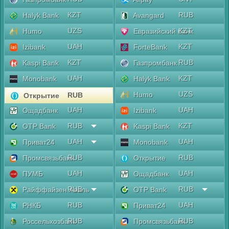
KZT
RUB
Halyk Bank
Avangard
UZS
KZT
Humo
Евразийский банк
UAH
KZT
Izibank
ForteBank
KZT
RUB
Kaspi Bank
Газпромбанк
UAH
KZT
Monobank
Halyk Bank
UZS
Humo
RUB
Открытие
UAH
UAH
Ощадбанк
Izibank
RUB
KZT
OTP Bank
Kaspi Bank
UAH
UAH
Приват24
Monobank
RUB
RUB
Промсвязьбанк
Открытие
UAH
UAH
ПУМБ
Ощадбанк
RUB
RUB
Райффайзен Аваль
OTP Bank
RUB
UAH
РНКБ
Приват24
RUB
RUB
Россельхозбанк
Промсвязьбанк