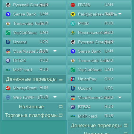
RUB
UAH
Русский Стандарт
ПУМБ
UAH
RUB
Sense Bank
Райффайзен Аваль
RUB
RUB
Тинькофф банк
РНКБ
UAH
RUB
УкрСиббанк
Россельхозбанк
UZS
RUB
Uzcard
Русский Стандарт
RUB
UAH
Visa/MasterCard
Sense Bank
RUB
RUB
ВТБ24
Тинькофф банк
RUB
UAH
МИР card
УкрСиббанк
Денежные переводы
CNY
UnionPay
EUR
MoneyGram
UZS
Uzcard
RUB
Wire (SWIFT)
RUB
Visa/MasterCard
Наличные
RUB
ВТБ24
Торговые платформы
RUB
МИР card
Денежные переводы