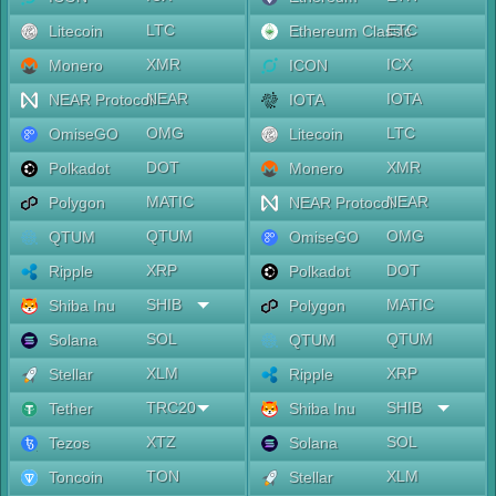
LTC
ETC
Litecoin
Ethereum Classic
XMR
ICX
Monero
ICON
NEAR
IOTA
NEAR Protocol
IOTA
OMG
LTC
OmiseGO
Litecoin
DOT
XMR
Polkadot
Monero
MATIC
NEAR
Polygon
NEAR Protocol
QTUM
OMG
QTUM
OmiseGO
XRP
DOT
Ripple
Polkadot
SHIB
MATIC
Shiba Inu
Polygon
SOL
QTUM
Solana
QTUM
XLM
XRP
Stellar
Ripple
TRC20
SHIB
Tether
Shiba Inu
XTZ
SOL
Tezos
Solana
TON
XLM
Toncoin
Stellar