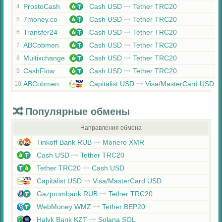
ProstoCash
Cash USD
Tether TRC20
4
7money.co
Cash USD
Tether TRC20
5
Transfer24
Cash USD
Tether TRC20
6
ABCobmen
Cash USD
Tether TRC20
7
Multixchange
Cash USD
Tether TRC20
8
CashFlow
Cash USD
Tether TRC20
9
ABCobmen
Capitalist USD
Visa/MasterCard USD
10
Популярные обмены
Направления обмена
Tinkoff Bank RUB
Monero XMR
Cash USD
Tether TRC20
Tether TRC20
Cash USD
Capitalist USD
Visa/MasterCard USD
Gazprombank RUB
Tether TRC20
WebMoney WMZ
Tether BEP20
Halyk Bank KZT
Solana SOL