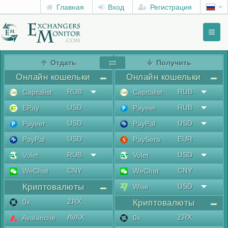
Главная
Вход
Регистрация
Toggl
naviga
menu
Отдать
Получить
Онлайн кошельки
Онлайн кошельки
RUB
RUB
Capitalist
Capitalist
USD
RUB
EPay
Payeer
USD
USD
Payeer
PayPal
USD
EUR
PayPal
PaySera
RUB
USD
Volet
Volet
CNY
CNY
WeChat
WeChat
Криптовалюты
USD
Wise
ZRX
0x
Криптовалюты
AVAX
ZRX
Avalanche
0x