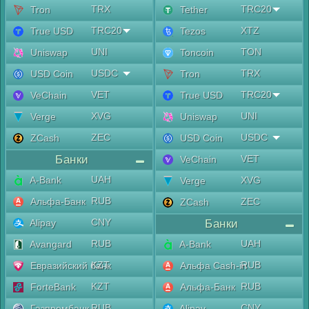
TRX
TRC20
Tron
Tether
TRC20
XTZ
True USD
Tezos
UNI
TON
Uniswap
Toncoin
USDC
TRX
USD Coin
Tron
VET
TRC20
VeChain
True USD
XVG
UNI
Verge
Uniswap
ZEC
USDC
ZCash
USD Coin
Банки
VET
VeChain
UAH
A-Bank
XVG
Verge
RUB
Альфа-Банк
ZEC
ZCash
CNY
Alipay
Банки
RUB
UAH
Avangard
A-Bank
KZT
RUB
Евразийский банк
Альфа Cash-in
KZT
RUB
ForteBank
Альфа-Банк
RUB
CNY
Газпромбанк
Alipay