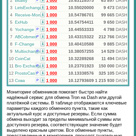
2
Bitality
1 000
10.63128575
63 897
DASH
Р
3
LetsExchange
1 000
10.55020000
9 473
DASH
4
Receive-Money
1 000
10.54786701
99 665
DASH
5
ExHub
1 000
10.54754411
9 650
DASH
6
Yochange
1 000
10.44553333
4 798
DASH
Р
7
ABCobmen
1 000
10.43315322
212 766
DASH
Р
8
F-Change
1 000
10.40410588
9 885
DASH
9
Multixchange
1 000
10.38057255
14 529
DASH
Р
10
CoinCat
1 000
10.32289268
11 494
DASH
11
Bro Exchange
1 000
10.23701923
150 000
DASH
Р
12
ProstoCash
1 000
10.13338576
325 105
DASH
Р
13
Сова
1 000
10.12793609
1 215 930
DASH
Р
Мониторинг обменников помогает быстро найти
надёжный сервис для обмена
Tron
на
Dash
или другой
платёжной системы. В таблице отображаются ключевые
параметры каждого обменного пункта, такие как
актуальный курс и доступные резервы. Если сумма
обмена выходит за пределы минимальной суммы или
доступного резерва, соответствующее значение будет
выделено красным цветом. Все обменные пункты,
представленные в мониторинге, проходят тщательную