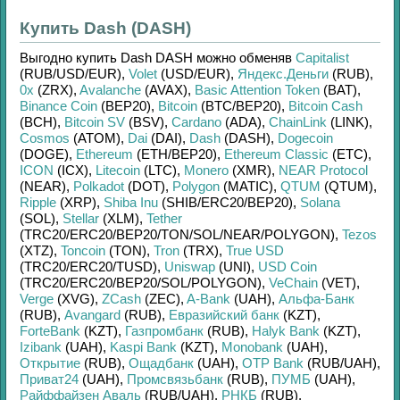
Купить Dash (DASH)
Выгодно купить
Dash DASH
можно обменяв
Capitalist
(RUB/
USD/
EUR)
,
Volet
(USD/
EUR)
,
Яндекс.Деньги
(RUB)
,
0x
(ZRX)
,
Avalanche
(AVAX)
,
Basic Attention Token
(BAT)
,
Binance Coin
(BEP20)
,
Bitcoin
(BTC/
BEP20)
,
Bitcoin Cash
(BCH)
,
Bitcoin SV
(BSV)
,
Cardano
(ADA)
,
ChainLink
(LINK)
,
Cosmos
(ATOM)
,
Dai
(DAI)
,
Dash
(DASH)
,
Dogecoin
(DOGE)
,
Ethereum
(ETH/
BEP20)
,
Ethereum Classic
(ETC)
,
ICON
(ICX)
,
Litecoin
(LTC)
,
Monero
(XMR)
,
NEAR Protocol
(NEAR)
,
Polkadot
(DOT)
,
Polygon
(MATIC)
,
QTUM
(QTUM)
,
Ripple
(XRP)
,
Shiba Inu
(SHIB/
ERC20/
BEP20)
,
Solana
(SOL)
,
Stellar
(XLM)
,
Tether
(TRC20/
ERC20/
BEP20/
TON/
SOL/
NEAR/
POLYGON)
,
Tezos
(XTZ)
,
Toncoin
(TON)
,
Tron
(TRX)
,
True USD
(TRC20/
ERC20/
TUSD)
,
Uniswap
(UNI)
,
USD Coin
(TRC20/
ERC20/
BEP20/
SOL/
POLYGON)
,
VeChain
(VET)
,
Verge
(XVG)
,
ZCash
(ZEC)
,
A-Bank
(UAH)
,
Альфа-Банк
(RUB)
,
Avangard
(RUB)
,
Евразийский банк
(KZT)
,
ForteBank
(KZT)
,
Газпромбанк
(RUB)
,
Halyk Bank
(KZT)
,
Izibank
(UAH)
,
Kaspi Bank
(KZT)
,
Monobank
(UAH)
,
Открытие
(RUB)
,
Ощадбанк
(UAH)
,
OTP Bank
(RUB/
UAH)
,
Приват24
(UAH)
,
Промсвязьбанк
(RUB)
,
ПУМБ
(UAH)
,
Райффайзен Аваль
(RUB/
UAH)
,
РНКБ
(RUB)
,