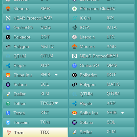
XMR
ETC
Monero
Ethereum Classic
NEAR
ICX
NEAR Protocol
ICON
OMG
IOTA
OmiseGO
IOTA
DOT
LTC
Polkadot
Litecoin
MATIC
XMR
Polygon
Monero
QTUM
NEAR
QTUM
NEAR Protocol
XRP
OMG
Ripple
OmiseGO
SHIB
DOT
Shiba Inu
Polkadot
SOL
MATIC
Solana
Polygon
XLM
QTUM
Stellar
QTUM
TRC20
XRP
Tether
Ripple
XTZ
SHIB
Tezos
Shiba Inu
TON
SOL
Toncoin
Solana
XLM
Stellar
TRX
Tron