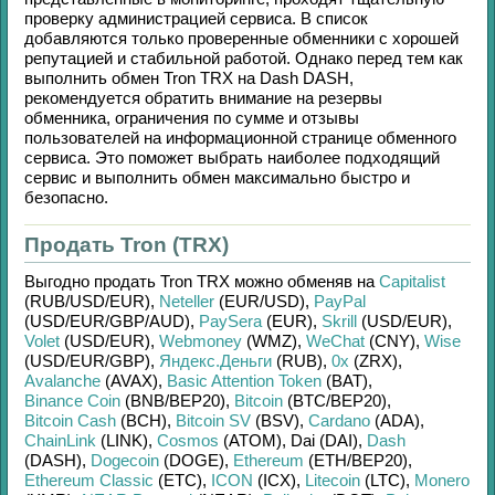
проверку администрацией сервиса. В список
добавляются только проверенные обменники с хорошей
репутацией и стабильной работой. Однако перед тем как
выполнить обмен
Tron TRX
на
Dash DASH
,
рекомендуется обратить внимание на резервы
обменника, ограничения по сумме и отзывы
пользователей на информационной странице обменного
сервиса. Это поможет выбрать наиболее подходящий
сервис и выполнить обмен максимально быстро и
безопасно.
Продать Tron (TRX)
Выгодно продать
Tron TRX
можно обменяв на
Capitalist
(RUB/
USD/
EUR)
,
Neteller
(EUR/
USD)
,
PayPal
(USD/
EUR/
GBP/
AUD)
,
PaySera
(EUR)
,
Skrill
(USD/
EUR)
,
Volet
(USD/
EUR)
,
Webmoney
(WMZ)
,
WeChat
(CNY)
,
Wise
(USD/
EUR/
GBP)
,
Яндекс.Деньги
(RUB)
,
0x
(ZRX)
,
Avalanche
(AVAX)
,
Basic Attention Token
(BAT)
,
Binance Coin
(BNB/
BEP20)
,
Bitcoin
(BTC/
BEP20)
,
Bitcoin Cash
(BCH)
,
Bitcoin SV
(BSV)
,
Cardano
(ADA)
,
ChainLink
(LINK)
,
Cosmos
(ATOM)
,
Dai (DAI)
,
Dash
(DASH)
,
Dogecoin
(DOGE)
,
Ethereum
(ETH/
BEP20)
,
Ethereum Classic
(ETC)
,
ICON
(ICX)
,
Litecoin
(LTC)
,
Monero