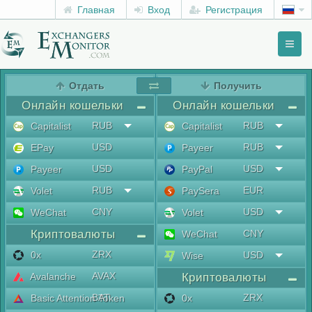
Главная
Вход
Регистрация
Toggl
naviga
menu
Отдать
Получить
Онлайн кошельки
Онлайн кошельки
RUB
RUB
Capitalist
Capitalist
USD
RUB
EPay
Payeer
USD
USD
Payeer
PayPal
RUB
EUR
Volet
PaySera
CNY
USD
WeChat
Volet
Криптовалюты
CNY
WeChat
ZRX
0x
USD
Wise
AVAX
Avalanche
Криптовалюты
BAT
ZRX
Basic Attention Token
0x