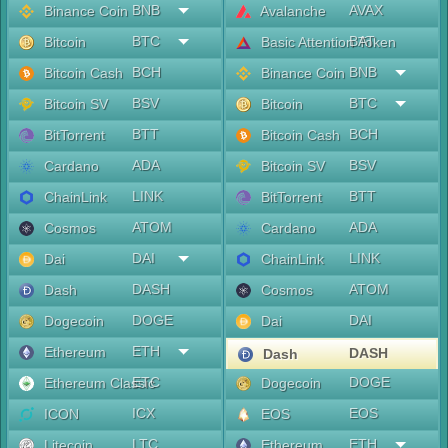
BNB
AVAX
Binance Coin
Avalanche
BTC
BAT
Bitcoin
Basic Attention Token
BCH
BNB
Bitcoin Cash
Binance Coin
BSV
BTC
Bitcoin SV
Bitcoin
BTT
BCH
BitTorrent
Bitcoin Cash
ADA
BSV
Cardano
Bitcoin SV
LINK
BTT
ChainLink
BitTorrent
ATOM
ADA
Cosmos
Cardano
DAI
LINK
Dai
ChainLink
DASH
ATOM
Dash
Cosmos
DOGE
DAI
Dogecoin
Dai
ETH
Ethereum
DASH
Dash
ETC
DOGE
Ethereum Classic
Dogecoin
ICX
EOS
ICON
EOS
LTC
ETH
Litecoin
Ethereum