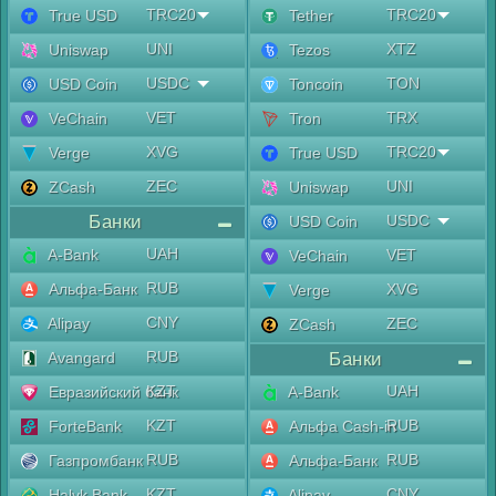
TRC20
TRC20
True USD
Tether
UNI
XTZ
Uniswap
Tezos
USDC
TON
USD Coin
Toncoin
VET
TRX
VeChain
Tron
XVG
TRC20
Verge
True USD
ZEC
UNI
ZCash
Uniswap
Банки
USDC
USD Coin
UAH
A-Bank
VET
VeChain
RUB
Альфа-Банк
XVG
Verge
CNY
Alipay
ZEC
ZCash
RUB
Avangard
Банки
KZT
UAH
Евразийский банк
A-Bank
KZT
RUB
ForteBank
Альфа Cash-in
RUB
RUB
Газпромбанк
Альфа-Банк
KZT
CNY
Halyk Bank
Alipay