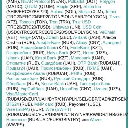
(XMR)
,
NEAR Protocol
(NEAR)
,
Polkadot
(DOT)
,
Polygon
(MATIC)
,
QTUM
(QTUM)
,
Ripple
(XRP)
,
Shiba Inu
(SHIB/
ERC20/
BEP20)
,
Solana
(SOL)
,
Stellar
(XLM)
,
Tether
(TRC20/
ERC20/
BEP20/
TON/
SOL/
NEAR/
POLYGON)
,
Tezos
(XTZ)
,
Toncoin
(TON)
,
Tron
(TRX)
,
True USD
(TRC20/
ERC20/
TUSD)
,
Uniswap
(UNI)
,
USD Coin
(USDC/
TRC20/
ERC20/
BEP20/
SOL/
POLYGON)
,
VeChain
(VET)
,
Verge
(XVG)
,
ZCash
(ZEC)
,
A-Bank
(UAH)
,
Альфа
Cash-in (RUB)
,
Альфа-Банк
(RUB)
,
Alipay
(CNY)
,
Avangard
(RUB)
,
Евразийский банк
(KZT)
,
ForteBank
(KZT)
,
Газпромбанк
(RUB)
,
Halyk Bank
(KZT)
,
Humo
(UZS)
,
Izibank
(UAH)
,
Kaspi Bank
(KZT)
,
Monobank
(UAH)
,
Открытие
(RUB)
,
Ощадбанк
(UAH)
,
OTP Bank
(RUB/
UAH)
,
Приват24
(UAH)
,
Промсвязьбанк
(RUB)
,
ПУМБ
(UAH)
,
Райффайзен Аваль
(RUB/
UAH)
,
РНКБ
(RUB)
,
Россельхозбанк
(RUB)
,
Русский Стандарт
(RUB)
,
Сбербанк
(RUB)
,
Sense Bank
(UAH)
,
Тинькофф банк
(RUB)
,
УкрСиббанк
(UAH)
,
UnionPay
(CNY)
,
Uzcard
(UZS)
,
Visa/MasterCard
(RUB/
USD/
EUR/
UAH/
BYR/
CNY/
PLN/
GEL/
GBP/
CAD/
KZT/
SEK/
ВТБ24
(RUB)
,
МИР card
(RUB)
,
Payoneer (USD)
,
Wire (SEPA)
(EUR)
,
Wire (SWIFT)
(RUB/
UAH/
USD/
EUR/
GBP/
PLN/
TRY/
INR/
KRW/
IDR/
THB/
GEL/
Наличные
(RUB/
USD/
EUR/
GBP/
TRY)
или
Waves
(WAVES)
.