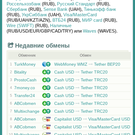
Россельхозбанк
(RUB)
,
Русский Стандарт
(RUB)
,
Сбербанк
(RUB)
,
Sense Bank
(UAH)
,
Тинькофф банк
(RUB)
,
УкрСиббанк
(UAH)
,
Visa/MasterCard
(RUB/
UAH/
KZT/
AZN)
,
ВТБ24
(RUB)
,
МИР card
(RUB)
,
Wire (SWIFT)
(RUB)
,
Наличные
(RUB/
USD/
EUR/
GBP/
CAD/
TRY)
или
Waves
(WAVES)
.
Недавние обмены
Обменник
Обмен
TurkMoney
WebMoney WMZ
Tether BEP20
1
Bitality
Cash USD
Tether TRC20
2
ProstoCash
Cash USD
Tether TRC20
3
7money.co
Cash USD
Tether TRC20
4
Transfer24
Cash USD
Tether TRC20
5
ABCobmen
Cash USD
Tether TRC20
6
Multixchange
Cash USD
Tether TRC20
7
ABCobmen
Capitalist USD
Visa/MasterCard USD
8
ABCobmen
Capitalist USD
Visa/MasterCard USD
9
Multixchange
Capitalist USD
Visa/MasterCard USD
10