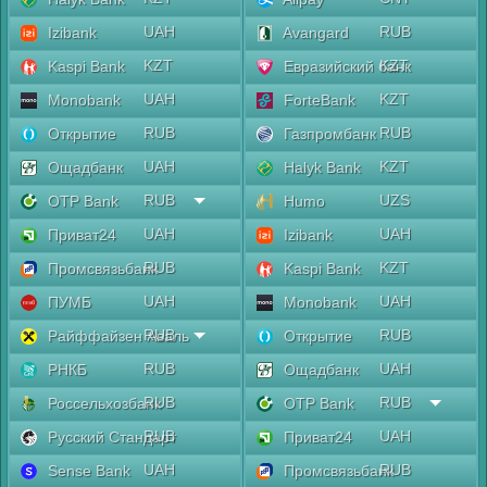
UAH
RUB
Izibank
Avangard
KZT
KZT
Kaspi Bank
Евразийский банк
UAH
KZT
Monobank
ForteBank
RUB
RUB
Открытие
Газпромбанк
UAH
KZT
Ощадбанк
Halyk Bank
RUB
UZS
OTP Bank
Humo
UAH
UAH
Приват24
Izibank
RUB
KZT
Промсвязьбанк
Kaspi Bank
UAH
UAH
ПУМБ
Monobank
RUB
RUB
Райффайзен Аваль
Открытие
RUB
UAH
РНКБ
Ощадбанк
RUB
RUB
Россельхозбанк
OTP Bank
RUB
UAH
Русский Стандарт
Приват24
UAH
RUB
Sense Bank
Промсвязьбанк