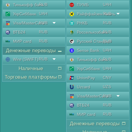
RUB
UAH
Тинькофф банк
ПУМБ
UAH
RUB
УкрСиббанк
Райффайзен Аваль
RUB
RUB
Visa/MasterCard
РНКБ
RUB
RUB
ВТБ24
Россельхозбанк
RUB
RUB
МИР card
Русский Стандарт
Денежные переводы
UAH
Sense Bank
RUB
Wire (SWIFT)
RUB
Тинькофф банк
Наличные
UAH
УкрСиббанк
Торговые платформы
CNY
UnionPay
UZS
Uzcard
RUB
Visa/MasterCard
RUB
ВТБ24
RUB
МИР card
Денежные переводы