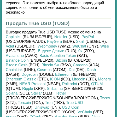
сервиса. Это поможет выбрать наиболее подходящий
сервис и выполнить обмен максимально быстро и
безопасно.
Продать True USD (TUSD)
Выгодно продать
True USD TUSD
можно обменяв на
Capitalist
(RUB/
USD/
EUR)
,
Neteller
(USD)
,
PayPal
(USD/
EUR/
GBP/
AUD)
,
PaySera
(EUR)
,
Skrill
(USD/
EUR)
,
Volet
(USD/
EUR)
,
Webmoney
(WMZ)
,
WeChat
(CNY)
,
Wise
(USD/
EUR/
GBP)
,
Яндекс.Деньги
(RUB)
,
0x
(ZRX)
,
Avalanche
(AVAX)
,
Basic Attention Token
(BAT)
,
Binance Coin
(BNB/
BEP20)
,
Bitcoin
(BTC/
BEP20)
,
Bitcoin Cash
(BCH)
,
Bitcoin SV
(BSV)
,
Cardano
(ADA)
,
ChainLink
(LINK)
,
Cosmos
(ATOM)
,
Dai
(DAI)
,
Dash
(DASH)
,
Dogecoin
(DOGE)
,
Ethereum
(ETH/
BEP20)
,
Ethereum Classic
(ETC)
,
ICON
(ICX)
,
Litecoin
(LTC)
,
Monero
(XMR)
,
NEAR Protocol
(NEAR)
,
Polkadot
(DOT)
,
QTUM
(QTUM)
,
Ripple
(XRP)
,
Shiba Inu
(SHIB/
ERC20/
BEP20)
,
Solana
(SOL)
,
Stellar
(XLM)
,
Tether
(TRC20/
ERC20/
BEP20/
TON/
SOL/
NEAR/
POLYGON)
,
Tezos
(XTZ)
,
Toncoin
(TON)
,
Tron
(TRX)
,
True USD
(TRC20/
TUSD)
,
Uniswap
(UNI)
,
USD Coin
(USDC/
ERC20/
BEP20/
SOL/
POLYGON)
,
VeChain
(VET)
,
Verge
(XVG)
,
ZCash
(ZEC)
,
Альфа-Банк
(RUB)
,
Alipay