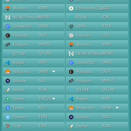
XMR
ETC
Monero
Ethereum Classic
NEAR
ICX
NEAR Protocol
ICON
OMG
IOTA
OmiseGO
IOTA
DOT
LTC
Polkadot
Litecoin
MATIC
XMR
Polygon
Monero
QTUM
NEAR
QTUM
NEAR Protocol
XRP
OMG
Ripple
OmiseGO
SHIB
DOT
Shiba Inu
Polkadot
SOL
MATIC
Solana
Polygon
XLM
QTUM
Stellar
QTUM
TRC20
XRP
Tether
Ripple
XTZ
SHIB
Tezos
Shiba Inu
TON
SOL
Toncoin
Solana
TRX
XLM
Tron
Stellar