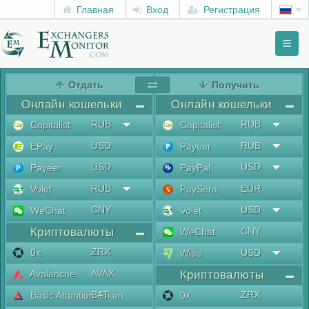
Главная
Вход
Регистрация
Toggl
naviga
menu
Отдать
Получить
Онлайн кошельки
Онлайн кошельки
RUB
RUB
Capitalist
Capitalist
USD
RUB
EPay
Payeer
USD
USD
Payeer
PayPal
RUB
EUR
Volet
PaySera
CNY
USD
WeChat
Volet
Криптовалюты
CNY
WeChat
ZRX
0x
USD
Wise
AVAX
Avalanche
Криптовалюты
BAT
ZRX
Basic Attention Token
0x