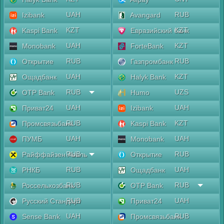
UAH
RUB
Izibank
Avangard
KZT
KZT
Kaspi Bank
Евразийский банк
UAH
KZT
Monobank
ForteBank
RUB
RUB
Открытие
Газпромбанк
UAH
KZT
Ощадбанк
Halyk Bank
RUB
UZS
OTP Bank
Humo
UAH
UAH
Приват24
Izibank
RUB
KZT
Промсвязьбанк
Kaspi Bank
UAH
UAH
ПУМБ
Monobank
RUB
RUB
Райффайзен Аваль
Открытие
RUB
UAH
РНКБ
Ощадбанк
RUB
RUB
Россельхозбанк
OTP Bank
RUB
UAH
Русский Стандарт
Приват24
UAH
RUB
Sense Bank
Промсвязьбанк