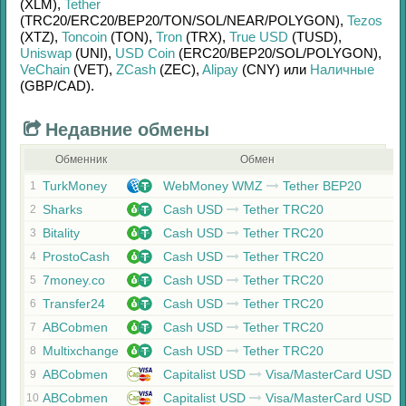
(XLM)
,
Tether
(TRC20/
ERC20/
BEP20/
TON/
SOL/
NEAR/
POLYGON)
,
Tezos
(XTZ)
,
Toncoin
(TON)
,
Tron
(TRX)
,
True USD
(TUSD)
,
Uniswap
(UNI)
,
USD Coin
(ERC20/
BEP20/
SOL/
POLYGON)
,
VeChain
(VET)
,
ZCash
(ZEC)
,
Alipay
(CNY)
или
Наличные
(GBP/
CAD)
.
Недавние обмены
Обменник
Обмен
TurkMoney
WebMoney WMZ
Tether BEP20
1
Sharks
Cash USD
Tether TRC20
2
Bitality
Cash USD
Tether TRC20
3
ProstoCash
Cash USD
Tether TRC20
4
7money.co
Cash USD
Tether TRC20
5
Transfer24
Cash USD
Tether TRC20
6
ABCobmen
Cash USD
Tether TRC20
7
Multixchange
Cash USD
Tether TRC20
8
ABCobmen
Capitalist USD
Visa/MasterCard USD
9
ABCobmen
Capitalist USD
Visa/MasterCard USD
10