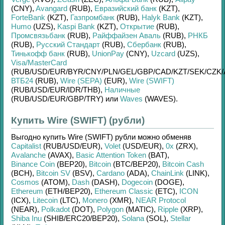
(CNY)
,
Avangard
(RUB)
,
Евразийский банк
(KZT)
,
ForteBank
(KZT)
,
Газпромбанк
(RUB)
,
Halyk Bank
(KZT)
,
Humo
(UZS)
,
Kaspi Bank
(KZT)
,
Открытие
(RUB)
,
Промсвязьбанк
(RUB)
,
Райффайзен Аваль
(RUB)
,
РНКБ
(RUB)
,
Русский Стандарт
(RUB)
,
Сбербанк
(RUB)
,
Тинькофф банк
(RUB)
,
UnionPay
(CNY)
,
Uzcard
(UZS)
,
Visa/MasterCard
(RUB/
USD/
EUR/
BYR/
CNY/
PLN/
GEL/
GBP/
CAD/
KZT/
SEK/
CZK/
ВТБ24
(RUB)
,
Wire (SEPA)
(EUR)
,
Wire (SWIFT)
(RUB/
USD/
EUR/
IDR/
THB)
,
Наличные
(RUB/
USD/
EUR/
GBP/
TRY)
или
Waves
(WAVES)
.
Купить Wire (SWIFT) (рубли)
Выгодно купить
Wire (SWIFT) рубли
можно обменяв
Capitalist
(RUB/
USD/
EUR)
,
Volet
(USD/
EUR)
,
0x
(ZRX)
,
Avalanche
(AVAX)
,
Basic Attention Token
(BAT)
,
Binance Coin
(BEP20)
,
Bitcoin
(BTC/
BEP20)
,
Bitcoin Cash
(BCH)
,
Bitcoin SV
(BSV)
,
Cardano
(ADA)
,
ChainLink
(LINK)
,
Cosmos
(ATOM)
,
Dash
(DASH)
,
Dogecoin
(DOGE)
,
Ethereum
(ETH/
BEP20)
,
Ethereum Classic
(ETC)
,
ICON
(ICX)
,
Litecoin
(LTC)
,
Monero
(XMR)
,
NEAR Protocol
(NEAR)
,
Polkadot
(DOT)
,
Polygon
(MATIC)
,
Ripple
(XRP)
,
Shiba Inu
(SHIB/
ERC20/
BEP20)
,
Solana
(SOL)
,
Stellar