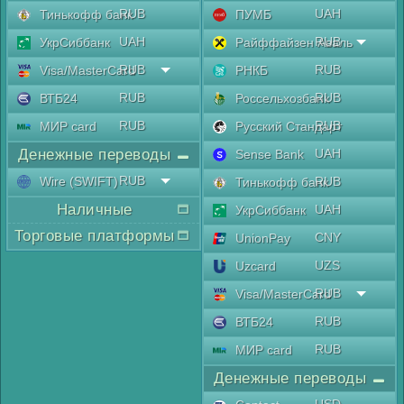
RUB
UAH
Тинькофф банк
ПУМБ
UAH
RUB
УкрСиббанк
Райффайзен Аваль
RUB
RUB
Visa/MasterCard
РНКБ
RUB
RUB
ВТБ24
Россельхозбанк
RUB
RUB
МИР card
Русский Стандарт
Денежные переводы
UAH
Sense Bank
RUB
Wire (SWIFT)
RUB
Тинькофф банк
Наличные
UAH
УкрСиббанк
Торговые платформы
CNY
UnionPay
UZS
Uzcard
RUB
Visa/MasterCard
RUB
ВТБ24
RUB
МИР card
Денежные переводы