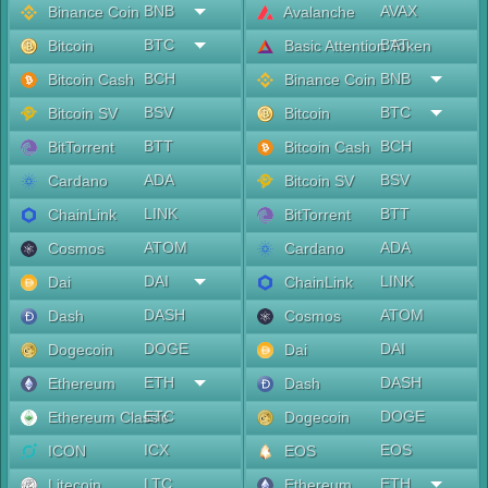
BNB
AVAX
Binance Coin
Avalanche
BTC
BAT
Bitcoin
Basic Attention Token
BCH
BNB
Bitcoin Cash
Binance Coin
BSV
BTC
Bitcoin SV
Bitcoin
BTT
BCH
BitTorrent
Bitcoin Cash
ADA
BSV
Cardano
Bitcoin SV
LINK
BTT
ChainLink
BitTorrent
ATOM
ADA
Cosmos
Cardano
DAI
LINK
Dai
ChainLink
DASH
ATOM
Dash
Cosmos
DOGE
DAI
Dogecoin
Dai
ETH
DASH
Ethereum
Dash
ETC
DOGE
Ethereum Classic
Dogecoin
ICX
EOS
ICON
EOS
LTC
ETH
Litecoin
Ethereum