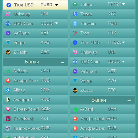
TRC20
Tether
TUSD
True USD
UNI
XTZ
Uniswap
Tezos
USDC
TON
USD Coin
Toncoin
VET
TRX
VeChain
Tron
XVG
TRC20
Verge
True USD
ZEC
UNI
ZCash
Uniswap
Банки
USDC
USD Coin
UAH
A-Bank
VET
VeChain
RUB
Альфа-Банк
XVG
Verge
CNY
Alipay
ZEC
ZCash
RUB
Avangard
Банки
KZT
UAH
Евразийский банк
A-Bank
KZT
RUB
ForteBank
Альфа Cash-in
RUB
RUB
Газпромбанк
Альфа-Банк
KZT
CNY
Halyk Bank
Alipay