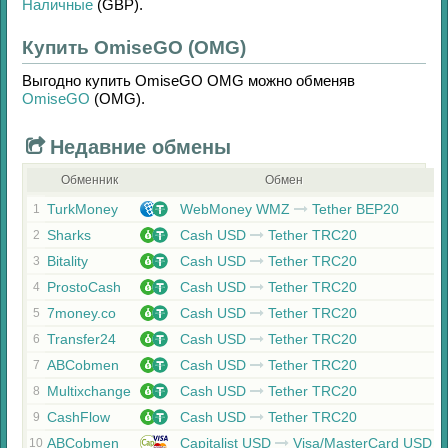
Наличные
(GBP)
.
Купить OmiseGO (OMG)
Выгодно купить
OmiseGO OMG
можно обменяв
OmiseGO
(OMG)
.
Недавние обмены
Обменник
Обмен
TurkMoney
WebMoney WMZ
Tether BEP20
1
Sharks
Cash USD
Tether TRC20
2
Bitality
Cash USD
Tether TRC20
3
ProstoCash
Cash USD
Tether TRC20
4
7money.co
Cash USD
Tether TRC20
5
Transfer24
Cash USD
Tether TRC20
6
ABCobmen
Cash USD
Tether TRC20
7
Multixchange
Cash USD
Tether TRC20
8
CashFlow
Cash USD
Tether TRC20
9
ABCobmen
Capitalist USD
Visa/MasterCard USD
10