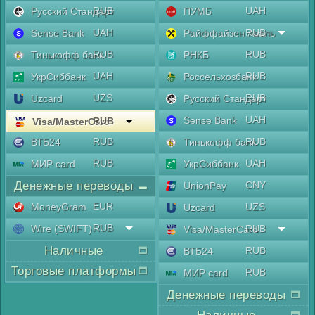
RUB
UAH
Русский Стандарт
ПУМБ
UAH
RUB
Sense Bank
Райффайзен Аваль
RUB
RUB
Тинькофф банк
РНКБ
UAH
RUB
УкрСиббанк
Россельхозбанк
UZS
RUB
Uzcard
Русский Стандарт
UAH
Sense Bank
RUB
Visa/MasterCard
RUB
RUB
ВТБ24
Тинькофф банк
RUB
UAH
МИР card
УкрСиббанк
Денежные переводы
CNY
UnionPay
EUR
MoneyGram
UZS
Uzcard
RUB
Wire (SWIFT)
RUB
Visa/MasterCard
Наличные
RUB
ВТБ24
Торговые платформы
RUB
МИР card
Денежные переводы