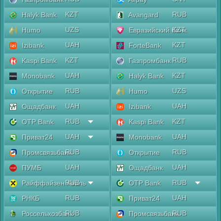
KZT
RUB
Halyk Bank
Avangard
UZS
KZT
Humo
Евразийский банк
UAH
KZT
Izibank
ForteBank
KZT
RUB
Kaspi Bank
Газпромбанк
UAH
KZT
Monobank
Halyk Bank
RUB
UZS
Открытие
Humo
UAH
UAH
Ощадбанк
Izibank
RUB
KZT
OTP Bank
Kaspi Bank
UAH
UAH
Приват24
Monobank
RUB
RUB
Промсвязьбанк
Открытие
UAH
UAH
ПУМБ
Ощадбанк
RUB
RUB
Райффайзен Аваль
OTP Bank
RUB
UAH
РНКБ
Приват24
RUB
RUB
Россельхозбанк
Промсвязьбанк