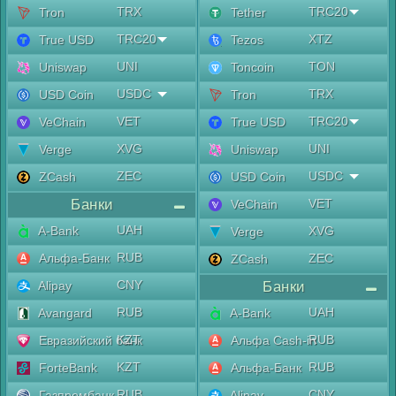
TRX
TRC20
Tron
Tether
TRC20
XTZ
True USD
Tezos
UNI
TON
Uniswap
Toncoin
USDC
TRX
USD Coin
Tron
VET
TRC20
VeChain
True USD
XVG
UNI
Verge
Uniswap
ZEC
USDC
ZCash
USD Coin
Банки
VET
VeChain
UAH
A-Bank
XVG
Verge
RUB
Альфа-Банк
ZEC
ZCash
CNY
Alipay
Банки
RUB
UAH
Avangard
A-Bank
KZT
RUB
Евразийский банк
Альфа Cash-in
KZT
RUB
ForteBank
Альфа-Банк
RUB
CNY
Газпромбанк
Alipay