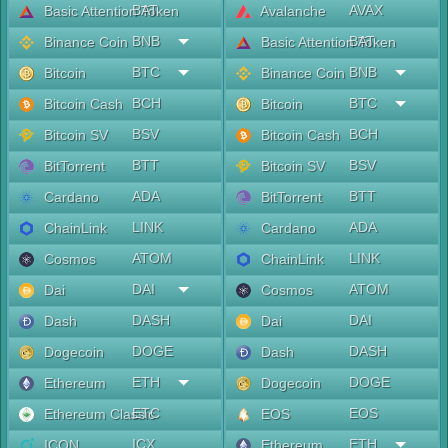
BAT
AVAX
Basic Attention Token
Avalanche
BNB
BAT
Binance Coin
Basic Attention Token
BTC
BNB
Bitcoin
Binance Coin
BCH
BTC
Bitcoin Cash
Bitcoin
BSV
BCH
Bitcoin SV
Bitcoin Cash
BTT
BSV
BitTorrent
Bitcoin SV
ADA
BTT
Cardano
BitTorrent
LINK
ADA
ChainLink
Cardano
ATOM
LINK
Cosmos
ChainLink
DAI
ATOM
Dai
Cosmos
DASH
DAI
Dash
Dai
DOGE
DASH
Dogecoin
Dash
ETH
DOGE
Ethereum
Dogecoin
ETC
EOS
Ethereum Classic
EOS
ICX
ETH
ICON
Ethereum