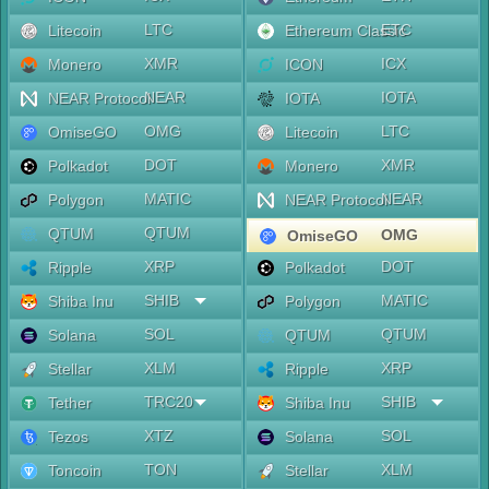
LTC
ETC
Litecoin
Ethereum Classic
XMR
ICX
Monero
ICON
NEAR
IOTA
NEAR Protocol
IOTA
OMG
LTC
OmiseGO
Litecoin
DOT
XMR
Polkadot
Monero
MATIC
NEAR
Polygon
NEAR Protocol
QTUM
QTUM
OMG
OmiseGO
XRP
DOT
Ripple
Polkadot
SHIB
MATIC
Shiba Inu
Polygon
SOL
QTUM
Solana
QTUM
XLM
XRP
Stellar
Ripple
TRC20
SHIB
Tether
Shiba Inu
XTZ
SOL
Tezos
Solana
TON
XLM
Toncoin
Stellar