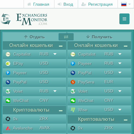
Главная
Вход
Регистрация
Toggl
naviga
menu
Отдать
Получить
Онлайн кошельки
Онлайн кошельки
RUB
RUB
Capitalist
Capitalist
USD
RUB
EPay
Payeer
USD
USD
Payeer
PayPal
USD
EUR
PayPal
PaySera
RUB
USD
Volet
Volet
CNY
CNY
WeChat
WeChat
Криптовалюты
USD
Wise
ZRX
0x
Криптовалюты
AVAX
ZRX
Avalanche
0x