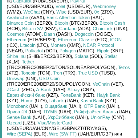
на
Capitalist
(RUB/
USD/
EUR)
,
PayPal
(USD/
EUR/
GBP/
AUD)
,
Volet
(USD/
EUR)
,
Webmoney
(WMZ)
,
WeChat
(CNY)
,
Wise
(USD/
EUR)
,
0x
(ZRX)
,
Avalanche
(AVAX)
,
Basic Attention Token
(BAT)
,
Binance Coin
(BEP20)
,
Bitcoin
(BTC/
BEP20)
,
Bitcoin Cash
(BCH)
,
Bitcoin SV
(BSV)
,
Cardano
(ADA)
,
ChainLink
(LINK)
,
Cosmos
(ATOM)
,
Dash
(DASH)
,
Dogecoin
(DOGE)
,
Ethereum
(ETH/
BEP20)
,
Ethereum Classic
(ETC)
,
ICON
(ICX)
,
Litecoin
(LTC)
,
Monero
(XMR)
,
NEAR Protocol
(NEAR)
,
Polkadot
(DOT)
,
Polygon
(MATIC)
,
Ripple
(XRP)
,
Shiba Inu
(SHIB/
ERC20/
BEP20)
,
Solana
(SOL)
,
Stellar
(XLM)
,
Tether
(TRC20/
ERC20/
BEP20/
TON/
SOL/
NEAR/
POLYGON)
,
Tezos
(XTZ)
,
Toncoin
(TON)
,
Tron
(TRX)
,
True USD
(TUSD)
,
Uniswap
(UNI)
,
USD Coin
(TRC20/
ERC20/
BEP20/
SOL/
POLYGON)
,
VeChain
(VET)
,
ZCash
(ZEC)
,
A-Bank
(UAH)
,
Alipay
(CNY)
,
Евразийский банк
(KZT)
,
ForteBank
(KZT)
,
Halyk Bank
(KZT)
,
Humo
(UZS)
,
Izibank
(UAH)
,
Kaspi Bank
(KZT)
,
Monobank
(UAH)
,
Ощадбанк
(UAH)
,
OTP Bank
(UAH)
,
Приват24
(UAH)
,
ПУМБ
(UAH)
,
Райффайзен Аваль
(UAH)
,
Sense Bank
(UAH)
,
УкрСиббанк
(UAH)
,
UnionPay
(CNY)
,
Uzcard
(UZS)
,
Visa/MasterCard
(USD/
EUR/
UAH/
CNY/
GEL/
GBP/
KZT/
TRY/
KGS)
,
Wire (SEPA)
(EUR)
,
Wire (SWIFT)
(UAH/
EUR/
GBP)
или