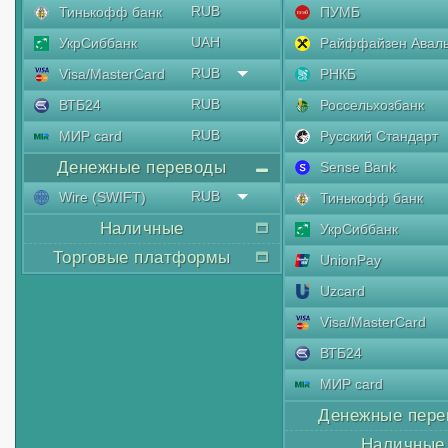
RUB
Тинькофф банк
ПУМБ
UAH
УкрСиббанк
Райффайзен Авал
RUB
Visa/MasterCard
РНКБ
RUB
ВТБ24
Россельхозбанк
RUB
МИР card
Русский Стандарт
Денежные переводы
Sense Bank
RUB
Wire (SWIFT)
Тинькофф банк
Наличные
УкрСиббанк
Торговые платформы
UnionPay
Uzcard
Visa/MasterCard
ВТБ24
МИР card
Денежные пере
Наличные