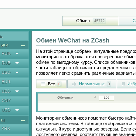
Обмен
С
45772
ть
Обмен
WeChat
на
ZCash
ьки
На этой странице собраны актуальные предл
RUB
мониторинга отображаются проверенные обмен
обмен по выгодному курсу. Список обменников 
RUB
части таблицы отображаются предложения с 
USD
позволяет легко сравнить различные вариант
EUR
Все
Нормальные
Изб
0
0
USD
Обменник
CNY
USD
Мониторинг обменников помогает быстро найт
ты
платёжной системы. В таблице отображаются к
ZRX
актуальный курс и доступные резервы. Если 
доступного резерва, соответствующее значен