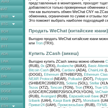
AVAX
представленные в мониторинге, проходят тщат
добавляются только проверенные обменники с
BAT
en
тем как выполнить обмен
WeChat CNY
на
ZCas
обменника, ограничения по сумме и отзывы по
BNB
Это поможет выбрать наиболее подходящий се
BTC
Продать WeChat (китайские юани)
BCH
Выгодно продать
WeChat китайские юани
можн
BSV
или
Tron
(TRX)
.
BTT
Купить ZCash (зикеш)
ADA
LINK
Выгодно купить
ZCash зикеш
можно обменяв
C
(RUB)
,
0x
(ZRX)
,
Avalanche
(AVAX)
,
Basic Attent
ATOM
Bitcoin Cash
(BCH)
,
Cardano
(ADA)
,
ChainLink
(L
(DOGE)
,
Ethereum
(ETH/
BEP20)
,
Ethereum Clas
DAI
NEAR Protocol
(NEAR)
,
Polkadot
(DOT)
,
Polygon
(SHIB/
ERC20/
BEP20)
,
Solana
(SOL)
,
Stellar
(XLM
DASH
Tezos
(XTZ)
,
Toncoin
(TON)
,
Tron
(TRX)
,
True U
DOGE
(USDC/
ERC20/
BEP20/
SOL/
POLYGON)
,
VeChai
(RUB)
,
Avangard
(RUB)
,
Евразийский банк
(KZT
EOS
Izibank
(UAH)
,
Kaspi Bank
(KZT)
,
Monobank
(UA
Приват24
(UAH)
,
Промсвязьбанк
(RUB)
,
ПУМБ
ETH