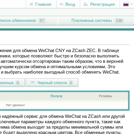
Главная
Вход
Регистрация
писок обменников
Платежные системы
57
136
ожения для обмена
WeChat CNY
на
ZCash ZEC
. В таблице
ники, которые позволяют быстро и безопасно выполнить
автоматически отсортирован таким образом, что в верхней
лучшим курсом обмена и оптимальными условиями. Это
ы и выбрать наиболее выгодный способ обменять
WeChat
.
ранные
Черный список
0
0
Получу
Резервы
Нет данных!
и надёжный сервис для обмена
WeChat
на
ZCash
или другой
лючевые параметры каждого обменного пункта, такие как
сумма обмена выходит за пределы минимальной суммы или
ие будет выделено красным цветом. Все обменные пункты,