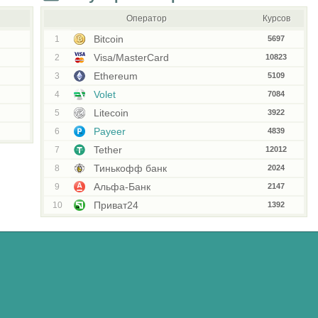
Оператор
Курсов
Bitcoin
1
5697
Visa/MasterCard
2
10823
Ethereum
3
5109
Volet
4
7084
Litecoin
5
3922
Payeer
6
4839
Tether
7
12012
Тинькофф банк
8
2024
Альфа-Банк
9
2147
Приват24
10
1392