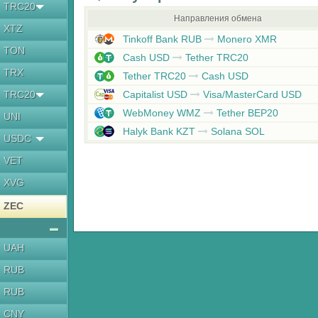
TRC20
Направления обмена
XTZ
Tinkoff Bank RUB
Monero XMR
TON
Cash USD
Tether TRC20
TRX
Tether TRC20
Cash USD
TRC20
Capitalist USD
Visa/MasterCard USD
WebMoney WMZ
Tether BEP20
UNI
Halyk Bank KZT
Solana SOL
USDC
VET
XVG
ZEC
UAH
RUB
RUB
CNY