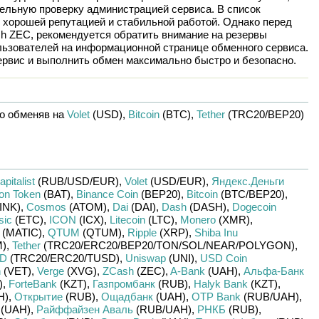
ельную проверку администрацией сервиса. В список
 хорошей репутацией и стабильной работой. Однако перед
h ZEC
, рекомендуется обратить внимание на резервы
льзователей на информационной странице обменного сервиса.
рвис и выполнить обмен максимально быстро и безопасно.
о обменяв на
Volet
(USD)
,
Bitcoin
(BTC)
,
Tether
(TRC20/
BEP20)
apitalist
(RUB/
USD/
EUR)
,
Volet
(USD/
EUR)
,
Яндекс.Деньги
ion Token
(BAT)
,
Binance Coin
(BEP20)
,
Bitcoin
(BTC/
BEP20)
,
INK)
,
Cosmos
(ATOM)
,
Dai
(DAI)
,
Dash
(DASH)
,
Dogecoin
sic
(ETC)
,
ICON
(ICX)
,
Litecoin
(LTC)
,
Monero
(XMR)
,
(MATIC)
,
QTUM
(QTUM)
,
Ripple
(XRP)
,
Shiba Inu
)
,
Tether
(TRC20/
ERC20/
BEP20/
TON/
SOL/
NEAR/
POLYGON)
,
SD
(TRC20/
ERC20/
TUSD)
,
Uniswap
(UNI)
,
USD Coin
n
(VET)
,
Verge
(XVG)
,
ZCash
(ZEC)
,
A-Bank
(UAH)
,
Альфа-Банк
)
,
ForteBank
(KZT)
,
Газпромбанк
(RUB)
,
Halyk Bank
(KZT)
,
H)
,
Открытие
(RUB)
,
Ощадбанк
(UAH)
,
OTP Bank
(RUB/
UAH)
,
(UAH)
,
Райффайзен Аваль
(RUB/
UAH)
,
РНКБ
(RUB)
,