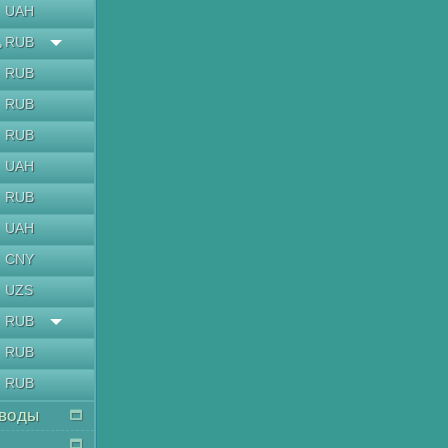
UAH
RUB
ь
RUB
RUB
RUB
UAH
RUB
UAH
CNY
UZS
RUB
RUB
RUB
воды