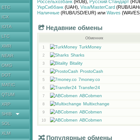
Россельхозбанк
(RUB)
,
Русский Стандарт
(RU
УкрСиббанк
(UAH)
,
Visa/MasterCard
(RUB/
UAH
ETC
Наличные
(RUB/
USD/
EUR)
или
Waves
(WAVES
ICX
IOTA
Недавние обмены
LTC
Обменник
XMR
TurkMoney
1
Sharks
NEAR
2
Bitality
3
OMG
ProstoCash
4
DOT
7money.co
5
MATIC
Transfer24
6
QTUM
ABCobmen
7
Multixchange
XRP
8
ABCobmen
9
SHIB
ABCobmen
10
SOL
XLM
Популярные обмены