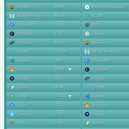
XMR
Monero
Ethereum Classic
NEAR
NEAR Protocol
ICON
OMG
OmiseGO
IOTA
DOT
Polkadot
Litecoin
MATIC
Polygon
Monero
QTUM
QTUM
NEAR Protocol
XRP
Ripple
OmiseGO
SHIB
Shiba Inu
Polkadot
SOL
Solana
Polygon
XLM
Stellar
QTUM
TRC20
Tether
Ripple
XTZ
Tezos
Shiba Inu
TON
Toncoin
Solana
TRX
Tron
Stellar