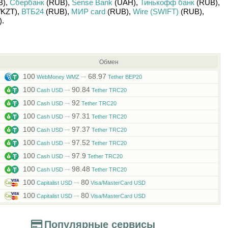
B)
,
Сбербанк
(RUB)
,
Sense Bank
(UAH)
,
Тинькофф банк
(RUB)
,
/
KZT)
,
ВТБ24
(RUB)
,
МИР card
(RUB)
,
Wire (SWIFT)
(RUB)
,
)
.
Обмен
100
68.97
WebMoney WMZ
Tether BEP20
100
90.84
Cash USD
Tether TRC20
100
92
Cash USD
Tether TRC20
100
97.31
Cash USD
Tether TRC20
100
97.37
Cash USD
Tether TRC20
100
97.52
Cash USD
Tether TRC20
100
97.9
Cash USD
Tether TRC20
100
98.48
Cash USD
Tether TRC20
100
80
Capitalist USD
Visa/MasterCard USD
100
80
Capitalist USD
Visa/MasterCard USD
Популярные сервисы