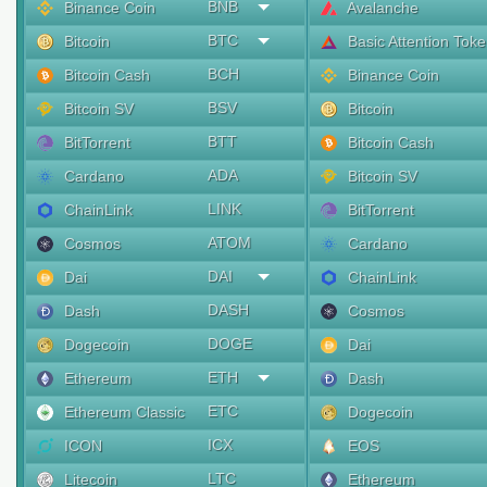
BNB
Binance Coin
Avalanche
BTC
Bitcoin
Basic Attention Tok
BCH
Bitcoin Cash
Binance Coin
BSV
Bitcoin SV
Bitcoin
BTT
BitTorrent
Bitcoin Cash
ADA
Cardano
Bitcoin SV
LINK
ChainLink
BitTorrent
ATOM
Cosmos
Cardano
DAI
Dai
ChainLink
DASH
Dash
Cosmos
DOGE
Dogecoin
Dai
ETH
Ethereum
Dash
ETC
Ethereum Classic
Dogecoin
ICX
ICON
EOS
LTC
Litecoin
Ethereum