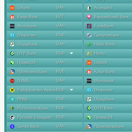
UAH
Izibank
Avangard
KZT
Kaspi Bank
Евразийский банк
UAH
Monobank
ForteBank
RUB
Открытие
Газпромбанк
UAH
Ощадбанк
Halyk Bank
RUB
OTP Bank
Humo
UAH
Приват24
Izibank
RUB
Промсвязьбанк
Kaspi Bank
UAH
ПУМБ
Monobank
RUB
Райффайзен Аваль
Открытие
RUB
РНКБ
Ощадбанк
RUB
Россельхозбанк
OTP Bank
RUB
Русский Стандарт
Приват24
UAH
Sense Bank
Промсвязьбанк