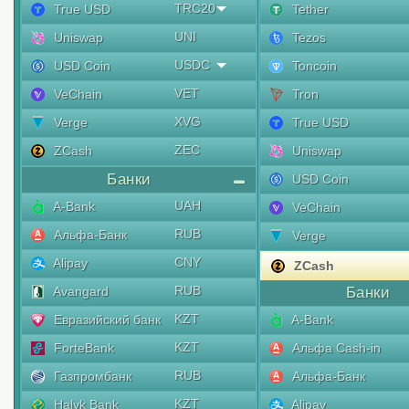
TRC20
True USD
Tether
UNI
Uniswap
Tezos
USDC
USD Coin
Toncoin
VET
VeChain
Tron
XVG
Verge
True USD
ZEC
ZCash
Uniswap
Банки
USD Coin
UAH
A-Bank
VeChain
RUB
Альфа-Банк
Verge
CNY
Alipay
ZCash
RUB
Avangard
Банки
KZT
Евразийский банк
A-Bank
KZT
ForteBank
Альфа Cash-in
RUB
Газпромбанк
Альфа-Банк
KZT
Halyk Bank
Alipay