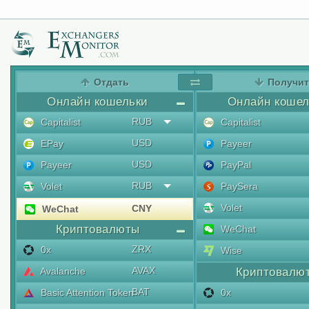
Отдать
Получи
Онлайн кошельки
Онлайн кошел
RUB
Capitalist
Capitalist
USD
EPay
Payeer
USD
Payeer
PayPal
RUB
Volet
PaySera
Volet
CNY
WeChat
Криптовалюты
WeChat
ZRX
0x
Wise
AVAX
Avalanche
Криптовалю
BAT
Basic Attention Token
0x