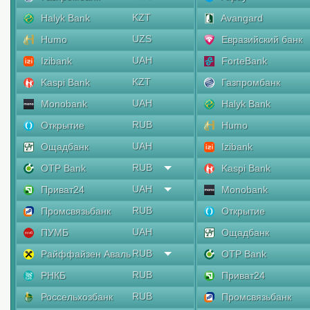
KZT
Halyk Bank
Avangard
UZS
Humo
Евразийский банк
UAH
Izibank
ForteBank
KZT
Kaspi Bank
Газпромбанк
UAH
Monobank
Halyk Bank
RUB
Открытие
Humo
UAH
Ощадбанк
Izibank
RUB
OTP Bank
Kaspi Bank
UAH
Приват24
Monobank
RUB
Промсвязьбанк
Открытие
UAH
ПУМБ
Ощадбанк
RUB
Райффайзен Аваль
OTP Bank
RUB
РНКБ
Приват24
RUB
Россельхозбанк
Промсвязьбанк