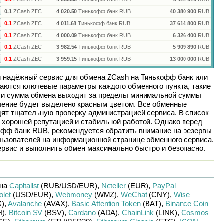
0.1
ZCash ZEC
4 020.50
Тинькофф банк RUB
40 380 900
RUB
0.1
ZCash ZEC
4 011.68
Тинькофф банк RUB
37 614 800
RUB
0.1
ZCash ZEC
4 000.09
Тинькофф банк RUB
6 326 400
RUB
0.1
ZCash ZEC
3 982.54
Тинькофф банк RUB
5 909 890
RUB
0.1
ZCash ZEC
3 959.15
Тинькофф банк RUB
13 000 000
RUB
и надёжный сервис для обмена
ZCash
на
Тинькофф банк
или
аются ключевые параметры каждого обменного пункта, такие
сли сумма обмена выходит за пределы минимальной суммы
ачение будет выделено красным цветом. Все обменные
дят тщательную проверку администрацией сервиса. В список
 хорошей репутацией и стабильной работой. Однако перед
офф банк RUB
, рекомендуется обратить внимание на резервы
льзователей на информационной странице обменного сервиса.
рвис и выполнить обмен максимально быстро и безопасно.
 на
Capitalist
(RUB/
USD/
EUR)
,
Neteller
(EUR)
,
PayPal
olet
(USD/
EUR)
,
Webmoney
(WMZ)
,
WeChat
(CNY)
,
Wise
)
,
Avalanche
(AVAX)
,
Basic Attention Token
(BAT)
,
Binance Coin
H)
,
Bitcoin SV
(BSV)
,
Cardano
(ADA)
,
ChainLink
(LINK)
,
Cosmos