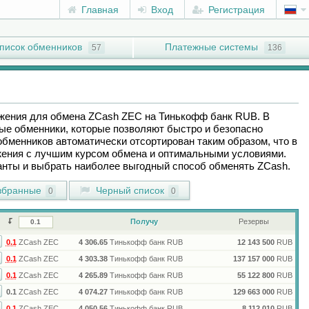
Главная
Вход
Регистрация
писок обменников
Платежные системы
57
136
ожения для обмена
ZCash ZEC
на
Тинькофф банк RUB
. В
ые обменники, которые позволяют быстро и безопасно
обменников автоматически отсортирован таким образом, что в
ения с лучшим курсом обмена и оптимальными условиями.
ианты и выбрать наиболее выгодный способ обменять
ZCash
.
бранные
Черный список
0
0
Получу
Резервы
0.1
ZCash ZEC
4 306.65
Тинькофф банк RUB
12 143 500
RUB
0.1
ZCash ZEC
4 303.38
Тинькофф банк RUB
137 157 000
RUB
0.1
ZCash ZEC
4 265.89
Тинькофф банк RUB
55 122 800
RUB
0.1
ZCash ZEC
4 074.27
Тинькофф банк RUB
129 663 000
RUB
0.1
ZCash ZEC
4 050.56
Тинькофф банк RUB
8 112 010
RUB