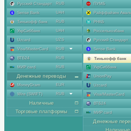
RUB
Русский Стандарт
ПУМБ
UAH
Sense Bank
Райффайзен Авал
RUB
Тинькофф банк
РНКБ
UAH
УкрСиббанк
Россельхозбанк
UZS
Uzcard
Русский Стандарт
RUB
Visa/MasterCard
Sense Bank
RUB
ВТБ24
Тинькофф банк
RUB
МИР card
УкрСиббанк
Денежные переводы
UnionPay
EUR
MoneyGram
Uzcard
RUB
Wire (SWIFT)
Visa/MasterCard
Наличные
ВТБ24
Торговые платформы
МИР card
Денежные пере
Наличные