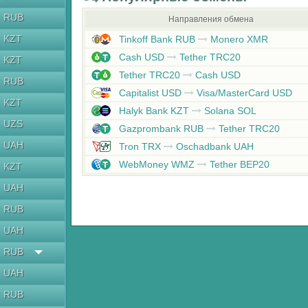
RUB
Направления обмена
KZT
Tinkoff Bank RUB
Monero XMR
Cash USD
Tether TRC20
KZT
Tether TRC20
Cash USD
RUB
Capitalist USD
Visa/MasterCard USD
KZT
Halyk Bank KZT
Solana SOL
UZS
Gazprombank RUB
Tether TRC20
UAH
Tron TRX
Oschadbank UAH
WebMoney WMZ
Tether BEP20
KZT
UAH
RUB
UAH
RUB
UAH
RUB