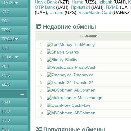
Halyk Bank
(KZT)
,
Humo
(UZS)
,
Izibank
(UAH)
,
K
TRC20
OTP Bank
(UAH)
,
Приват24
(UAH)
,
ПУМБ
(UAH
XTZ
(UAH)
,
Uzcard
(UZS)
,
Visa/MasterCard
(UAH/
KZ
TON
Недавние обмены
TRX
Обменник
TRC20
TurkMoney
1
UNI
Sharks
2
USDC
Bitality
3
VET
ProstoCash
4
7money.co
XVG
5
Transfer24
6
ZEC
ABCobmen
7
Multixchange
8
UAH
CashFlow
9
RUB
ABCobmen
10
RUB
Популярные обмены
CNY