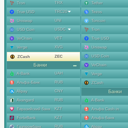
TRX
Tron
Tether
TRC20
True USD
Tezos
UNI
Uniswap
Toncoin
USDC
USD Coin
Tron
VET
VeChain
True USD
XVG
Verge
Uniswap
USD Coin
ZEC
ZCash
Банки
VeChain
UAH
A-Bank
Verge
RUB
Альфа-Банк
ZCash
CNY
Alipay
Банки
RUB
Avangard
A-Bank
KZT
Евразийский банк
Альфа Cash-in
KZT
ForteBank
Альфа-Банк
RUB
Газпромбанк
Alipay