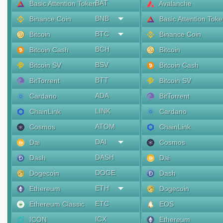
BAT
Basic Attention Token
Avalanche
BNB
Binance Coin
Basic Attention Tok
BTC
Bitcoin
Binance Coin
BCH
Bitcoin Cash
Bitcoin
BSV
Bitcoin SV
Bitcoin Cash
BTT
BitTorrent
Bitcoin SV
ADA
Cardano
BitTorrent
LINK
ChainLink
Cardano
ATOM
Cosmos
ChainLink
DAI
Dai
Cosmos
DASH
Dash
Dai
DOGE
Dogecoin
Dash
ETH
Ethereum
Dogecoin
ETC
Ethereum Classic
EOS
ICX
ICON
Ethereum