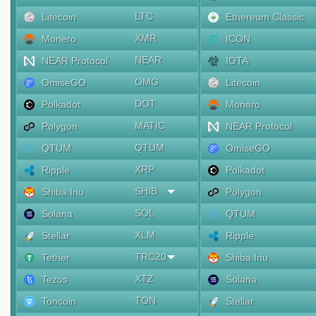
LTC
Litecoin
Ethereum Classic
XMR
Monero
ICON
NEAR
NEAR Protocol
IOTA
OMG
OmiseGO
Litecoin
DOT
Polkadot
Monero
MATIC
Polygon
NEAR Protocol
QTUM
QTUM
OmiseGO
XRP
Ripple
Polkadot
SHIB
Shiba Inu
Polygon
SOL
Solana
QTUM
XLM
Stellar
Ripple
TRC20
Tether
Shiba Inu
XTZ
Tezos
Solana
TON
Toncoin
Stellar