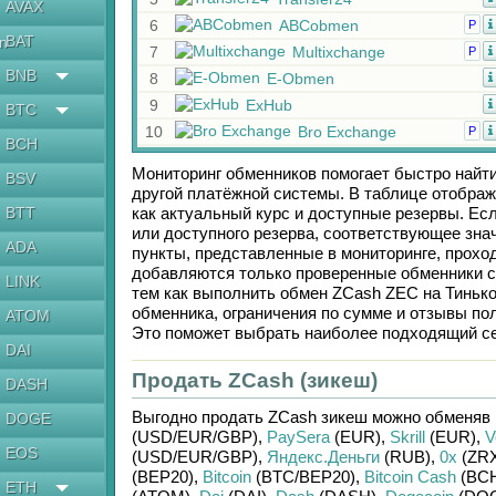
AVAX
6
ABCobmen
Р
BAT
en
7
Multixchange
Р
BNB
8
E-Obmen
9
ExHub
BTC
10
Bro Exchange
Р
BCH
Мониторинг обменников помогает быстро найт
BSV
другой платёжной системы. В таблице отображ
BTT
как актуальный курс и доступные резервы. Е
или доступного резерва, соответствующее зн
ADA
пункты, представленные в мониторинге, прохо
добавляются только проверенные обменники с
LINK
тем как выполнить обмен
ZCash ZEC
на
Тиньк
обменника, ограничения по сумме и отзывы по
ATOM
Это поможет выбрать наиболее подходящий се
DAI
Продать ZCash (зикеш)
DASH
Выгодно продать
ZCash зикеш
можно обменяв
DOGE
(USD/
EUR/
GBP)
,
PaySera
(EUR)
,
Skrill
(EUR)
,
V
EOS
(USD/
EUR/
GBP)
,
Яндекс.Деньги
(RUB)
,
0x
(ZRX
(BEP20)
,
Bitcoin
(BTC/
BEP20)
,
Bitcoin Cash
(BC
ETH