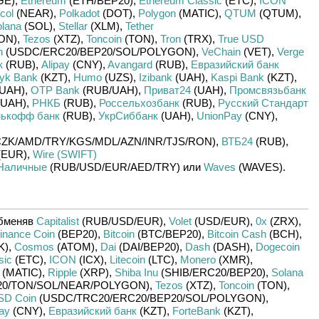
GE)
,
Ethereum
(ETH/
BEP20)
,
Ethereum Classic
(ETC)
,
ICON
col
(NEAR)
,
Polkadot
(DOT)
,
Polygon
(MATIC)
,
QTUM
(QTUM)
,
lana
(SOL)
,
Stellar
(XLM)
,
Tether
ON)
,
Tezos
(XTZ)
,
Toncoin
(TON)
,
Tron
(TRX)
,
True USD
n
(USDC/
ERC20/
BEP20/
SOL/
POLYGON)
,
VeChain
(VET)
,
Verge
к
(RUB)
,
Alipay
(CNY)
,
Avangard
(RUB)
,
Евразийский банк
yk Bank
(KZT)
,
Humo
(UZS)
,
Izibank
(UAH)
,
Kaspi Bank
(KZT)
,
UAH)
,
OTP Bank
(RUB/
UAH)
,
Приват24
(UAH)
,
Промсвязьбанк
UAH)
,
РНКБ
(RUB)
,
Россельхозбанк
(RUB)
,
Русский Стандарт
нькофф банк
(RUB)
,
УкрСиббанк
(UAH)
,
UnionPay
(CNY)
,
ZK/
AMD/
TRY/
KGS/
MDL/
AZN/
INR/
TJS/
RON)
,
ВТБ24
(RUB)
,
(EUR)
,
Wire (SWIFT)
Наличные
(RUB/
USD/
EUR/
AED/
TRY)
или
Waves
(WAVES)
.
бменяв
Capitalist
(RUB/
USD/
EUR)
,
Volet
(USD/
EUR)
,
0x
(ZRX)
,
inance Coin
(BEP20)
,
Bitcoin
(BTC/
BEP20)
,
Bitcoin Cash
(BCH)
,
K)
,
Cosmos
(ATOM)
,
Dai
(DAI/
BEP20)
,
Dash
(DASH)
,
Dogecoin
sic
(ETC)
,
ICON
(ICX)
,
Litecoin
(LTC)
,
Monero
(XMR)
,
(MATIC)
,
Ripple
(XRP)
,
Shiba Inu
(SHIB/
ERC20/
BEP20)
,
Solana
0/
TON/
SOL/
NEAR/
POLYGON)
,
Tezos
(XTZ)
,
Toncoin
(TON)
,
SD Coin
(USDC/
TRC20/
ERC20/
BEP20/
SOL/
POLYGON)
,
pay
(CNY)
,
Евразийский банк
(KZT)
,
ForteBank
(KZT)
,