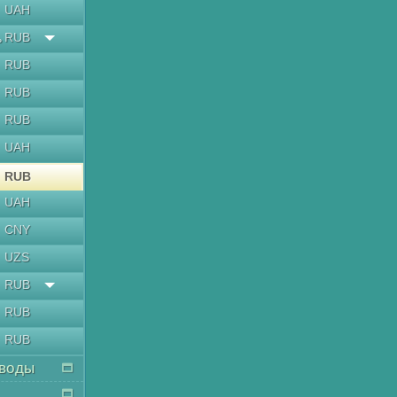
UAH
RUB
ь
RUB
RUB
RUB
UAH
RUB
UAH
CNY
UZS
RUB
RUB
RUB
воды