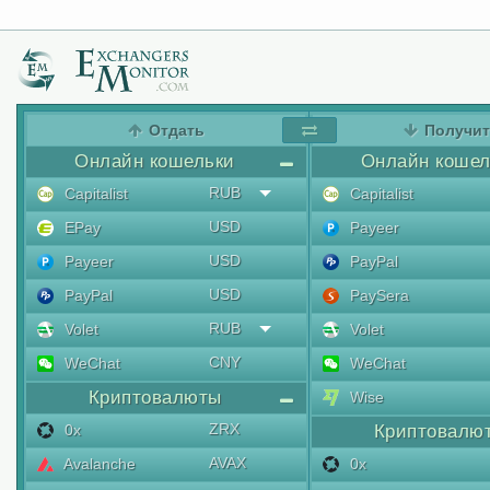
Отдать
Получи
Онлайн кошельки
Онлайн кошел
RUB
Capitalist
Capitalist
USD
EPay
Payeer
USD
Payeer
PayPal
USD
PayPal
PaySera
RUB
Volet
Volet
CNY
WeChat
WeChat
Криптовалюты
Wise
ZRX
0x
Криптовалю
AVAX
Avalanche
0x