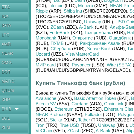
(ATOM)
,
Dai
(DAI)
,
Dash
(DASH)
,
Dogecoin
(DO
(ICX)
,
Litecoin
(LTC)
,
Monero
(XMR)
,
NEAR Proto
ETC
Ripple
(XRP)
,
Shiba Inu
(SHIB/
ERC20/
BEP20)
,
So
ICX
(TRC20/
ERC20/
BEP20/
TON/
SOL/
NEAR/
POLYG
(TRC20/
ERC20/
TUSD)
,
Uniswap
(UNI)
,
USD Coi
IOTA
(XVG)
,
ZCash
(ZEC)
,
A-Bank
(UAH)
,
Альфа-Бан
(KZT)
,
ForteBank
(KZT)
,
Газпромбанк
(RUB)
,
Hal
LTC
Monobank
(UAH)
,
Открытие
(RUB)
,
Ощадбанк
(
(RUB)
,
ПУМБ
(UAH)
,
Райффайзен Аваль
(RUB/
XMR
(RUB)
,
Сбербанк
(RUB)
,
Sense Bank
(UAH)
,
Ти
NEAR
Uzcard
(UZS)
,
Visa/MasterCard
(RUB/
USD/
EUR/
UAH/
CNY/
PLN/
GEL/
GBP/
KZT/
C
OMG
МИР card
(RUB)
,
Payoneer
(USD)
,
Wire (SEPA)
(RUB/
UAH/
EUR/
GBP/
PLN/
TRY/
INR/
GEL/
AED)
,
DOT
MATIC
Купить Тинькофф банк (рубли)
QTUM
Выгодно купить
Тинькофф банк рубли
можно о
Avalanche
(AVAX)
,
Basic Attention Token
(BAT)
,
B
XRP
Bitcoin SV
(BSV)
,
Cardano
(ADA)
,
ChainLink
(LIN
SHIB
(DOGE)
,
Ethereum
(ETH/
BEP20)
,
Ethereum Clas
NEAR Protocol
(NEAR)
,
Polkadot
(DOT)
,
Polygon
SOL
(SOL)
,
Stellar
(XLM)
,
Tether
(TRC20/
ERC20/
BEP2
Tron
(TRX)
,
True USD
(TUSD)
,
Uniswap
(UNI)
,
U
XLM
VeChain
(VET)
,
ZCash
(ZEC)
,
A-Bank
(UAH)
,
Ali