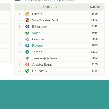
Оператор
Курсов
Bitcoin
1
5699
Visa/MasterCard
2
10969
Ethereum
3
5111
Volet
4
7086
Litecoin
5
3925
Payeer
6
4839
Tether
7
12014
Тинькофф банк
8
2032
Альфа-Банк
9
2155
Приват24
10
1398