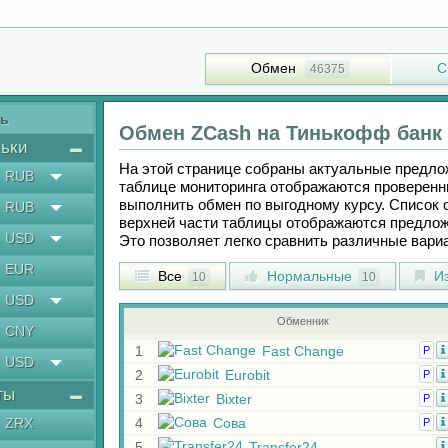
Обмен
С
46375
ть
Обмен
ZCash
на
Тинькофф банк
ьки
На этой странице собраны актуальные предл
RUB
таблице мониторинга отображаются проверенн
выполнить обмен по выгодному курсу. Список 
RUB
верхней части таблицы отображаются предлож
USD
Это позволяет легко сравнить различные вар
EUR
Все
Нормальные
Из
10
10
USD
Обменник
CNY
1
Fast Change
Р
USD
2
Eurobit
Р
ты
3
Bixter
Р
ZRX
4
Сова
Р
5
Transfer24