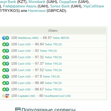
aspi Bank
(KZT)
,
Monobank
(UAH)
,
Ощадбанк
(UAH)
,
)
,
Райффайзен Аваль
(UAH)
,
Sense Bank
(UAH)
,
УкрСиббанк
T/
TRY/
KGS)
или
Наличные
(GBP/
CAD)
.
Обмен
100
68.97
WebMoney WMZ
Tether BEP20
100
90.84
Cash USD
Tether TRC20
100
92
Cash USD
Tether TRC20
100
97.31
Cash USD
Tether TRC20
100
97.37
Cash USD
Tether TRC20
100
97.52
Cash USD
Tether TRC20
100
97.9
Cash USD
Tether TRC20
100
98.48
Cash USD
Tether TRC20
100
98.67
Cash USD
Tether TRC20
100
80
Capitalist USD
Visa/MasterCard USD
Популярные сервисы