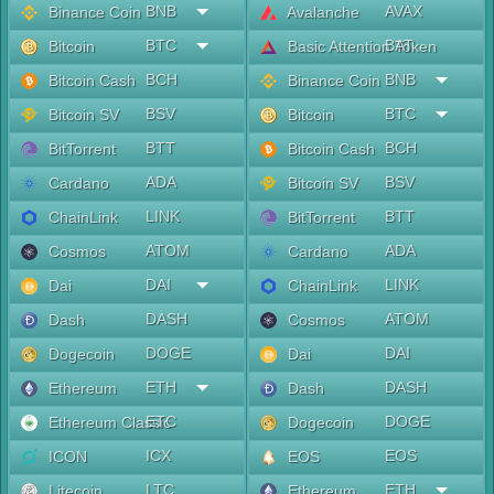
BNB
AVAX
Binance Coin
Avalanche
BTC
BAT
Bitcoin
Basic Attention Token
BCH
BNB
Bitcoin Cash
Binance Coin
BSV
BTC
Bitcoin SV
Bitcoin
BTT
BCH
BitTorrent
Bitcoin Cash
ADA
BSV
Cardano
Bitcoin SV
LINK
BTT
ChainLink
BitTorrent
ATOM
ADA
Cosmos
Cardano
DAI
LINK
Dai
ChainLink
DASH
ATOM
Dash
Cosmos
DOGE
DAI
Dogecoin
Dai
ETH
DASH
Ethereum
Dash
ETC
DOGE
Ethereum Classic
Dogecoin
ICX
EOS
ICON
EOS
LTC
ETH
Litecoin
Ethereum