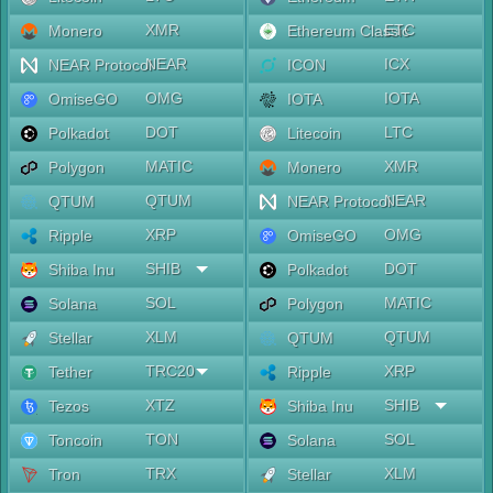
XMR
ETC
Monero
Ethereum Classic
NEAR
ICX
NEAR Protocol
ICON
OMG
IOTA
OmiseGO
IOTA
DOT
LTC
Polkadot
Litecoin
MATIC
XMR
Polygon
Monero
QTUM
NEAR
QTUM
NEAR Protocol
XRP
OMG
Ripple
OmiseGO
SHIB
DOT
Shiba Inu
Polkadot
SOL
MATIC
Solana
Polygon
XLM
QTUM
Stellar
QTUM
TRC20
XRP
Tether
Ripple
XTZ
SHIB
Tezos
Shiba Inu
TON
SOL
Toncoin
Solana
TRX
XLM
Tron
Stellar