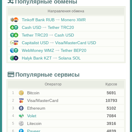
Популярные обмены
Направления обмена
Tinkoff Bank RUB
Monero XMR
Cash USD
Tether TRC20
Tether TRC20
Cash USD
Capitalist USD
Visa/MasterCard USD
WebMoney WMZ
Tether BEP20
Halyk Bank KZT
Solana SOL
Популярные сервисы
Оператор
Курсов
Bitcoin
5691
1
Visa/MasterCard
10793
2
Ethereum
5102
3
Volet
7084
4
Litecoin
3916
5
Payeer
4839
6