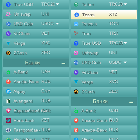
TRC20
TRC20
True USD
Tether
UNI
Uniswap
XTZ
Tezos
USDC
TON
USD Coin
Toncoin
VET
TRX
VeChain
Tron
XVG
TRC20
Verge
True USD
ZEC
UNI
ZCash
Uniswap
Банки
USDC
USD Coin
UAH
A-Bank
VET
VeChain
RUB
Альфа-Банк
XVG
Verge
CNY
Alipay
ZEC
ZCash
RUB
Avangard
Банки
KZT
UAH
Евразийский банк
A-Bank
KZT
RUB
ForteBank
Альфа Cash-in
RUB
RUB
Газпромбанк
Альфа-Банк
KZT
CNY
Halyk Bank
Alipay