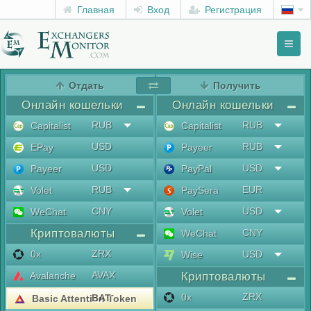
Главная
Вход
Регистрация
Toggl
naviga
menu
Отдать
Получить
Онлайн кошельки
Онлайн кошельки
RUB
RUB
Capitalist
Capitalist
USD
RUB
EPay
Payeer
USD
USD
Payeer
PayPal
RUB
EUR
Volet
PaySera
CNY
USD
WeChat
Volet
Криптовалюты
CNY
WeChat
ZRX
0x
USD
Wise
AVAX
Avalanche
Криптовалюты
ZRX
0x
BAT
Basic Attention Token