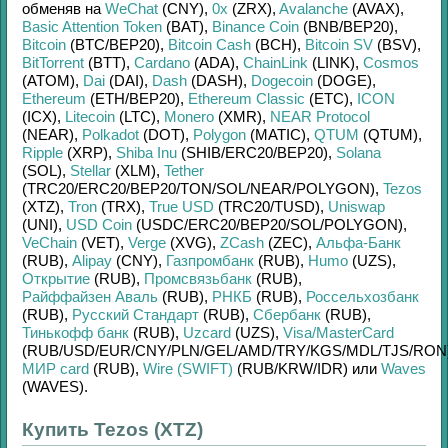
обменяв на
WeChat
(CNY)
,
0x
(ZRX)
,
Avalanche
(AVAX)
,
Basic Attention Token
(BAT)
,
Binance Coin
(BNB/
BEP20)
,
Bitcoin
(BTC/
BEP20)
,
Bitcoin Cash
(BCH)
,
Bitcoin SV
(BSV)
,
BitTorrent
(BTT)
,
Cardano
(ADA)
,
ChainLink
(LINK)
,
Cosmos
(ATOM)
,
Dai
(DAI)
,
Dash
(DASH)
,
Dogecoin
(DOGE)
,
Ethereum
(ETH/
BEP20)
,
Ethereum Classic
(ETC)
,
ICON
(ICX)
,
Litecoin
(LTC)
,
Monero
(XMR)
,
NEAR Protocol
(NEAR)
,
Polkadot
(DOT)
,
Polygon
(MATIC)
,
QTUM
(QTUM)
,
Ripple
(XRP)
,
Shiba Inu
(SHIB/
ERC20/
BEP20)
,
Solana
(SOL)
,
Stellar
(XLM)
,
Tether
(TRC20/
ERC20/
BEP20/
TON/
SOL/
NEAR/
POLYGON)
,
Tezos
(XTZ)
,
Tron
(TRX)
,
True USD
(TRC20/
TUSD)
,
Uniswap
(UNI)
,
USD Coin
(USDC/
ERC20/
BEP20/
SOL/
POLYGON)
,
VeChain
(VET)
,
Verge
(XVG)
,
ZCash
(ZEC)
,
Альфа-Банк
(RUB)
,
Alipay
(CNY)
,
Газпромбанк
(RUB)
,
Humo
(UZS)
,
Открытие
(RUB)
,
Промсвязьбанк
(RUB)
,
Райффайзен Аваль
(RUB)
,
РНКБ
(RUB)
,
Россельхозбанк
(RUB)
,
Русский Стандарт
(RUB)
,
Сбербанк
(RUB)
,
Тинькофф банк
(RUB)
,
Uzcard
(UZS)
,
Visa/MasterCard
(RUB/
USD/
EUR/
CNY/
PLN/
GEL/
AMD/
TRY/
KGS/
MDL/
TJS/
RON
МИР card
(RUB)
,
Wire (SWIFT)
(RUB/
KRW/
IDR)
или
Waves
(WAVES)
.
Купить Tezos (XTZ)