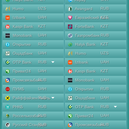
UZS
RUB
Humo
Avangard
UAH
KZT
Izibank
Евразийский банк
KZT
KZT
Kaspi Bank
ForteBank
UAH
RUB
Monobank
Газпромбанк
RUB
KZT
Открытие
Halyk Bank
UAH
UZS
Ощадбанк
Humo
RUB
UAH
OTP Bank
Izibank
UAH
KZT
Приват24
Kaspi Bank
RUB
UAH
Промсвязьбанк
Monobank
UAH
RUB
ПУМБ
Открытие
RUB
UAH
Райффайзен Аваль
Ощадбанк
RUB
RUB
РНКБ
OTP Bank
RUB
UAH
Россельхозбанк
Приват24
RUB
RUB
Русский Стандарт
Промсвязьбанк