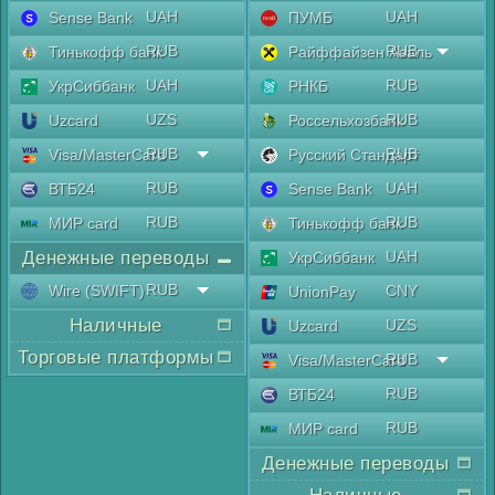
UAH
UAH
Sense Bank
ПУМБ
RUB
RUB
Тинькофф банк
Райффайзен Аваль
UAH
RUB
УкрСиббанк
РНКБ
UZS
RUB
Uzcard
Россельхозбанк
RUB
RUB
Visa/MasterCard
Русский Стандарт
RUB
UAH
ВТБ24
Sense Bank
RUB
RUB
МИР card
Тинькофф банк
Денежные переводы
UAH
УкрСиббанк
RUB
Wire (SWIFT)
CNY
UnionPay
Наличные
UZS
Uzcard
Торговые платформы
RUB
Visa/MasterCard
RUB
ВТБ24
RUB
МИР card
Денежные переводы