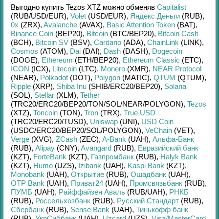
Выгодно купить
Tezos XTZ
можно обменяв
Capitalist
(RUB/
USD/
EUR)
,
Volet
(USD/
EUR)
,
Яндекс.Деньги
(RUB)
,
0x
(ZRX)
,
Avalanche
(AVAX)
,
Basic Attention Token
(BAT)
,
Binance Coin
(BEP20)
,
Bitcoin
(BTC/
BEP20)
,
Bitcoin Cash
(BCH)
,
Bitcoin SV
(BSV)
,
Cardano
(ADA)
,
ChainLink
(LINK)
,
Cosmos
(ATOM)
,
Dai
(DAI)
,
Dash
(DASH)
,
Dogecoin
(DOGE)
,
Ethereum
(ETH/
BEP20)
,
Ethereum Classic
(ETC)
,
ICON
(ICX)
,
Litecoin
(LTC)
,
Monero
(XMR)
,
NEAR Protocol
(NEAR)
,
Polkadot
(DOT)
,
Polygon
(MATIC)
,
QTUM
(QTUM)
,
Ripple
(XRP)
,
Shiba Inu
(SHIB/
ERC20/
BEP20)
,
Solana
(SOL)
,
Stellar
(XLM)
,
Tether
(TRC20/
ERC20/
BEP20/
TON/
SOL/
NEAR/
POLYGON)
,
Tezos
(XTZ)
,
Toncoin
(TON)
,
Tron
(TRX)
,
True USD
(TRC20/
ERC20/
TUSD)
,
Uniswap
(UNI)
,
USD Coin
(USDC/
ERC20/
BEP20/
SOL/
POLYGON)
,
VeChain
(VET)
,
Verge
(XVG)
,
ZCash
(ZEC)
,
A-Bank
(UAH)
,
Альфа-Банк
(RUB)
,
Alipay
(CNY)
,
Avangard
(RUB)
,
Евразийский банк
(KZT)
,
ForteBank
(KZT)
,
Газпромбанк
(RUB)
,
Halyk Bank
(KZT)
,
Humo
(UZS)
,
Izibank
(UAH)
,
Kaspi Bank
(KZT)
,
Monobank
(UAH)
,
Открытие
(RUB)
,
Ощадбанк
(UAH)
,
OTP Bank
(UAH)
,
Приват24
(UAH)
,
Промсвязьбанк
(RUB)
,
ПУМБ
(UAH)
,
Райффайзен Аваль
(RUB/
UAH)
,
РНКБ
(RUB)
,
Россельхозбанк
(RUB)
,
Русский Стандарт
(RUB)
,
Сбербанк
(RUB)
,
Sense Bank
(UAH)
,
Тинькофф банк
(RUB)
,
УкрСиббанк
(UAH)
,
Uzcard
(UZS)
,
Visa/MasterCard