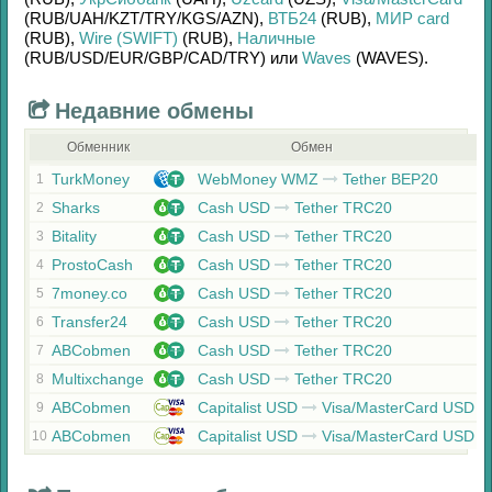
(RUB/
UAH/
KZT/
TRY/
KGS/
AZN)
,
ВТБ24
(RUB)
,
МИР card
(RUB)
,
Wire (SWIFT)
(RUB)
,
Наличные
(RUB/
USD/
EUR/
GBP/
CAD/
TRY)
или
Waves
(WAVES)
.
Недавние обмены
Обменник
Обмен
TurkMoney
WebMoney WMZ
Tether BEP20
1
Sharks
Cash USD
Tether TRC20
2
Bitality
Cash USD
Tether TRC20
3
ProstoCash
Cash USD
Tether TRC20
4
7money.co
Cash USD
Tether TRC20
5
Transfer24
Cash USD
Tether TRC20
6
ABCobmen
Cash USD
Tether TRC20
7
Multixchange
Cash USD
Tether TRC20
8
ABCobmen
Capitalist USD
Visa/MasterCard USD
9
ABCobmen
Capitalist USD
Visa/MasterCard USD
10