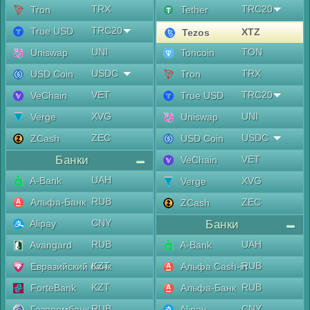
TRX
TRC20
Tron
Tether
TRC20
True USD
XTZ
Tezos
UNI
TON
Uniswap
Toncoin
USDC
TRX
USD Coin
Tron
VET
TRC20
VeChain
True USD
XVG
UNI
Verge
Uniswap
ZEC
USDC
ZCash
USD Coin
Банки
VET
VeChain
UAH
A-Bank
XVG
Verge
RUB
Альфа-Банк
ZEC
ZCash
CNY
Alipay
Банки
RUB
UAH
Avangard
A-Bank
KZT
RUB
Евразийский банк
Альфа Cash-in
KZT
RUB
ForteBank
Альфа-Банк
RUB
CNY
Газпромбанк
Alipay