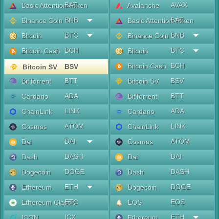
BAT
AVAX
Basic Attention Token
Avalanche
BNB
BAT
Binance Coin
Basic Attention Token
BTC
BNB
Bitcoin
Binance Coin
BCH
BTC
Bitcoin Cash
Bitcoin
BCH
Bitcoin Cash
BSV
Bitcoin SV
BTT
BSV
BitTorrent
Bitcoin SV
ADA
BTT
Cardano
BitTorrent
LINK
ADA
ChainLink
Cardano
ATOM
LINK
Cosmos
ChainLink
DAI
ATOM
Dai
Cosmos
DASH
DAI
Dash
Dai
DOGE
DASH
Dogecoin
Dash
ETH
DOGE
Ethereum
Dogecoin
ETC
EOS
Ethereum Classic
EOS
ICX
ETH
ICON
Ethereum