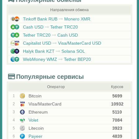
Направления обмена
Tinkoff Bank RUB
Monero XMR
Cash USD
Tether TRC20
Tether TRC20
Cash USD
Capitalist USD
Visa/MasterCard USD
Halyk Bank KZT
Solana SOL
WebMoney WMZ
Tether BEP20
Популярные сервисы
Оператор
Курсов
Bitcoin
5699
1
Visa/MasterCard
10932
2
Ethereum
5110
3
Volet
7084
4
Litecoin
3923
5
Payeer
4839
6