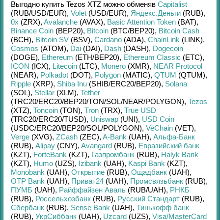
Выгодно купить
Tezos XTZ
можно обменяв
Capitalist
(RUB/
USD/
EUR)
,
Volet
(USD/
EUR)
,
Яндекс.Деньги
(RUB)
,
0x
(ZRX)
,
Avalanche
(AVAX)
,
Basic Attention Token
(BAT)
,
Binance Coin
(BEP20)
,
Bitcoin
(BTC/
BEP20)
,
Bitcoin Cash
(BCH)
,
Bitcoin SV
(BSV)
,
Cardano
(ADA)
,
ChainLink
(LINK)
,
Cosmos
(ATOM)
,
Dai
(DAI)
,
Dash
(DASH)
,
Dogecoin
(DOGE)
,
Ethereum
(ETH/
BEP20)
,
Ethereum Classic
(ETC)
,
ICON
(ICX)
,
Litecoin
(LTC)
,
Monero
(XMR)
,
NEAR Protocol
(NEAR)
,
Polkadot
(DOT)
,
Polygon
(MATIC)
,
QTUM
(QTUM)
,
Ripple
(XRP)
,
Shiba Inu
(SHIB/
ERC20/
BEP20)
,
Solana
(SOL)
,
Stellar
(XLM)
,
Tether
(TRC20/
ERC20/
BEP20/
TON/
SOL/
NEAR/
POLYGON)
,
Tezos
(XTZ)
,
Toncoin
(TON)
,
Tron
(TRX)
,
True USD
(TRC20/
ERC20/
TUSD)
,
Uniswap
(UNI)
,
USD Coin
(USDC/
ERC20/
BEP20/
SOL/
POLYGON)
,
VeChain
(VET)
,
Verge
(XVG)
,
ZCash
(ZEC)
,
A-Bank
(UAH)
,
Альфа-Банк
(RUB)
,
Alipay
(CNY)
,
Avangard
(RUB)
,
Евразийский банк
(KZT)
,
ForteBank
(KZT)
,
Газпромбанк
(RUB)
,
Halyk Bank
(KZT)
,
Humo
(UZS)
,
Izibank
(UAH)
,
Kaspi Bank
(KZT)
,
Monobank
(UAH)
,
Открытие
(RUB)
,
Ощадбанк
(UAH)
,
OTP Bank
(UAH)
,
Приват24
(UAH)
,
Промсвязьбанк
(RUB)
,
ПУМБ
(UAH)
,
Райффайзен Аваль
(RUB/
UAH)
,
РНКБ
(RUB)
,
Россельхозбанк
(RUB)
,
Русский Стандарт
(RUB)
,
Сбербанк
(RUB)
,
Sense Bank
(UAH)
,
Тинькофф банк
(RUB)
,
УкрСиббанк
(UAH)
,
Uzcard
(UZS)
,
Visa/MasterCard