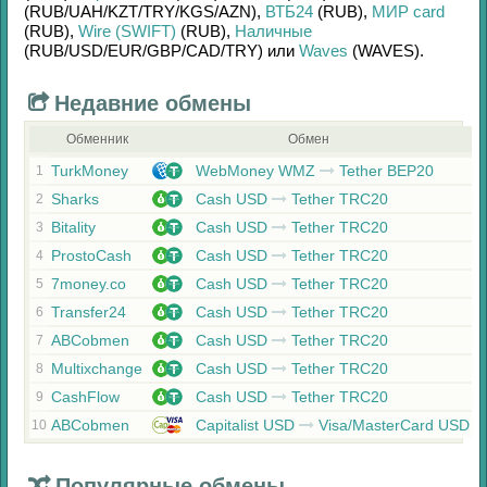
(RUB/
UAH/
KZT/
TRY/
KGS/
AZN)
,
ВТБ24
(RUB)
,
МИР card
(RUB)
,
Wire (SWIFT)
(RUB)
,
Наличные
(RUB/
USD/
EUR/
GBP/
CAD/
TRY)
или
Waves
(WAVES)
.
Недавние обмены
Обменник
Обмен
TurkMoney
WebMoney WMZ
Tether BEP20
1
Sharks
Cash USD
Tether TRC20
2
Bitality
Cash USD
Tether TRC20
3
ProstoCash
Cash USD
Tether TRC20
4
7money.co
Cash USD
Tether TRC20
5
Transfer24
Cash USD
Tether TRC20
6
ABCobmen
Cash USD
Tether TRC20
7
Multixchange
Cash USD
Tether TRC20
8
CashFlow
Cash USD
Tether TRC20
9
ABCobmen
Capitalist USD
Visa/MasterCard USD
10
Популярные обмены