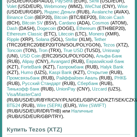
(USD/
EUR/
GBP/
AUD)
,
PaySera
(EUR)
,
Skrill
(USD/
EUR)
,
Volet
(USD/
EUR)
,
Webmoney
(WMZ)
,
WeChat
(CNY)
,
Wise
(USD/
EUR/
GBP)
,
Яндекс.Деньги
(RUB)
,
Avalanche
(AVAX)
,
Binance Coin
(BEP20)
,
Bitcoin
(BTC/
BEP20)
,
Bitcoin Cash
(BCH)
,
Bitcoin SV
(BSV)
,
Cardano
(ADA)
,
Cosmos
(ATOM)
,
Dash
(DASH)
,
Dogecoin
(DOGE)
,
Ethereum
(ETH/
BEP20)
,
Ethereum Classic
(ETC)
,
Litecoin
(LTC)
,
Monero
(XMR)
,
Ripple
(XRP)
,
Solana
(SOL)
,
Stellar
(XLM)
,
Tether
(TRC20/
ERC20/
BEP20/
TON/
SOL/
POLYGON)
,
Tezos
(XTZ)
,
Toncoin
(TON)
,
Tron
(TRX)
,
True USD
(TUSD)
,
Uniswap
(UNI)
,
USD Coin
(ERC20/
SOL/
POLYGON)
,
Альфа-Банк
(RUB)
,
Alipay
(CNY)
,
Avangard
(RUB)
,
Евразийский банк
(KZT)
,
ForteBank
(KZT)
,
Газпромбанк
(RUB)
,
Halyk Bank
(KZT)
,
Humo
(UZS)
,
Kaspi Bank
(KZT)
,
Открытие
(RUB)
,
Промсвязьбанк
(RUB)
,
Райффайзен Аваль
(RUB)
,
РНКБ
(RUB)
,
Русский Стандарт
(RUB)
,
Сбербанк
(RUB)
,
Тинькофф банк
(RUB)
,
UnionPay
(CNY)
,
Uzcard
(UZS)
,
Visa/MasterCard
(RUB/
USD/
EUR/
BYR/
CNY/
PLN/
GEL/
GBP/
CAD/
KZT/
SEK/
CZK/
ВТБ24
(RUB)
,
Wire (SEPA)
(EUR)
,
Wire (SWIFT)
(RUB/
USD/
EUR/
IDR/
THB)
или
Наличные
(RUB/
USD/
EUR/
GBP/
TRY)
.
Купить Tezos (XTZ)