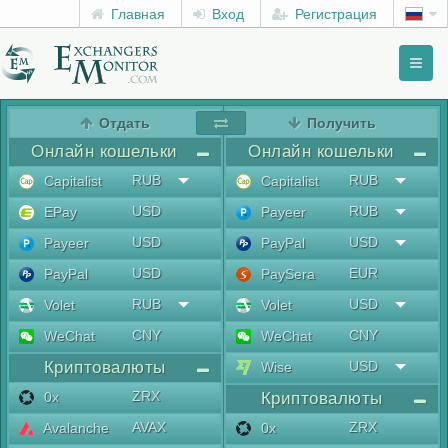
Главная
Вход
Регистрация
Toggl
naviga
menu
Отдать
Получить
Онлайн кошельки
Онлайн кошельки
RUB
RUB
Capitalist
Capitalist
USD
RUB
EPay
Payeer
USD
USD
Payeer
PayPal
USD
EUR
PayPal
PaySera
RUB
USD
Volet
Volet
CNY
CNY
WeChat
WeChat
Криптовалюты
USD
Wise
ZRX
0x
Криптовалюты
AVAX
ZRX
Avalanche
0x