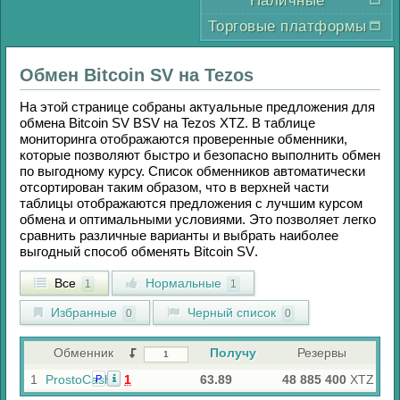
Наличные
Торговые платформы
Обмен
Bitcoin SV
на
Tezos
На этой странице собраны актуальные предложения для
обмена
Bitcoin SV BSV
на
Tezos XTZ
. В таблице
мониторинга отображаются проверенные обменники,
которые позволяют быстро и безопасно выполнить обмен
по выгодному курсу. Список обменников автоматически
отсортирован таким образом, что в верхней части
таблицы отображаются предложения с лучшим курсом
обмена и оптимальными условиями. Это позволяет легко
сравнить различные варианты и выбрать наиболее
выгодный способ обменять
Bitcoin SV
.
Все
Нормальные
1
1
Избранные
Черный список
0
0
Обменник
Получу
Резервы
1
ProstoCash
1
63.89
48 885 400
XTZ
Р