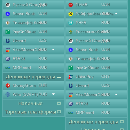
RUB
UAH
Русский Стандарт
ПУМБ
UAH
RUB
Sense Bank
Райффайзен Аваль
RUB
RUB
Тинькофф банк
РНКБ
UAH
RUB
УкрСиббанк
Россельхозбанк
UZS
RUB
Uzcard
Русский Стандарт
RUB
UAH
Visa/MasterCard
Sense Bank
RUB
RUB
ВТБ24
Тинькофф банк
RUB
UAH
МИР card
УкрСиббанк
Денежные переводы
CNY
UnionPay
EUR
MoneyGram
UZS
Uzcard
RUB
Wire (SWIFT)
RUB
Visa/MasterCard
Наличные
RUB
ВТБ24
Торговые платформы
RUB
МИР card
Денежные переводы