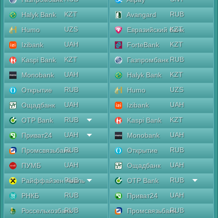
KZT
RUB
Halyk Bank
Avangard
UZS
KZT
Humo
Евразийский банк
UAH
KZT
Izibank
ForteBank
KZT
RUB
Kaspi Bank
Газпромбанк
UAH
KZT
Monobank
Halyk Bank
RUB
UZS
Открытие
Humo
UAH
UAH
Ощадбанк
Izibank
RUB
KZT
OTP Bank
Kaspi Bank
UAH
UAH
Приват24
Monobank
RUB
RUB
Промсвязьбанк
Открытие
UAH
UAH
ПУМБ
Ощадбанк
RUB
RUB
Райффайзен Аваль
OTP Bank
RUB
UAH
РНКБ
Приват24
RUB
RUB
Россельхозбанк
Промсвязьбанк