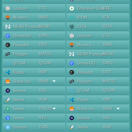
LTC
ETC
Litecoin
Ethereum Classic
XMR
ICX
Monero
ICON
NEAR
IOTA
NEAR Protocol
IOTA
OMG
LTC
OmiseGO
Litecoin
DOT
XMR
Polkadot
Monero
MATIC
NEAR
Polygon
NEAR Protocol
QTUM
OMG
QTUM
OmiseGO
XRP
DOT
Ripple
Polkadot
SHIB
MATIC
Shiba Inu
Polygon
SOL
QTUM
Solana
QTUM
XLM
XRP
Stellar
Ripple
TRC20
SHIB
Tether
Shiba Inu
XTZ
SOL
Tezos
Solana
TON
XLM
Toncoin
Stellar