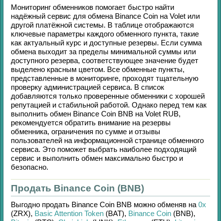
Мониторинг обменников помогает быстро найти
надёжный сервис для обмена
Binance Coin
на
Volet
или
другой платёжной системы. В таблице отображаются
ключевые параметры каждого обменного пункта, такие
как актуальный курс и доступные резервы. Если сумма
обмена выходит за пределы минимальной суммы или
доступного резерва, соответствующее значение будет
выделено красным цветом. Все обменные пункты,
представленные в мониторинге, проходят тщательную
проверку администрацией сервиса. В список
добавляются только проверенные обменники с хорошей
репутацией и стабильной работой. Однако перед тем как
выполнить обмен
Binance Coin BNB
на
Volet RUB
,
рекомендуется обратить внимание на резервы
обменника, ограничения по сумме и отзывы
пользователей на информационной странице обменного
сервиса. Это поможет выбрать наиболее подходящий
сервис и выполнить обмен максимально быстро и
безопасно.
Продать Binance Coin (BNB)
Выгодно продать
Binance Coin BNB
можно обменяв на
0x
(ZRX)
,
Basic Attention Token
(BAT)
,
Binance Coin
(BNB)
,