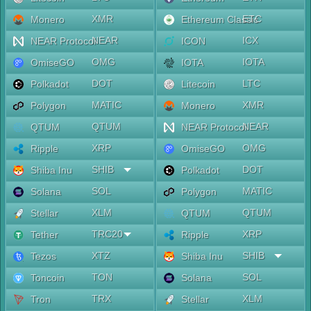
XMR
ETC
Monero
Ethereum Classic
NEAR
ICX
NEAR Protocol
ICON
OMG
IOTA
OmiseGO
IOTA
DOT
LTC
Polkadot
Litecoin
MATIC
XMR
Polygon
Monero
QTUM
NEAR
QTUM
NEAR Protocol
XRP
OMG
Ripple
OmiseGO
SHIB
DOT
Shiba Inu
Polkadot
SOL
MATIC
Solana
Polygon
XLM
QTUM
Stellar
QTUM
TRC20
XRP
Tether
Ripple
XTZ
SHIB
Tezos
Shiba Inu
TON
SOL
Toncoin
Solana
TRX
XLM
Tron
Stellar