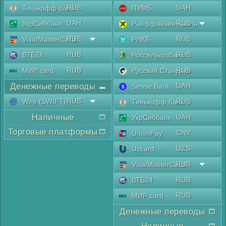
RUB
UAH
Тинькофф банк
ПУМБ
UAH
RUB
УкрСиббанк
Райффайзен Аваль
RUB
RUB
Visa/MasterCard
РНКБ
RUB
RUB
ВТБ24
Россельхозбанк
RUB
RUB
МИР card
Русский Стандарт
Денежные переводы
UAH
Sense Bank
RUB
Wire (SWIFT)
RUB
Тинькофф банк
Наличные
UAH
УкрСиббанк
Торговые платформы
CNY
UnionPay
UZS
Uzcard
RUB
Visa/MasterCard
RUB
ВТБ24
RUB
МИР card
Денежные переводы