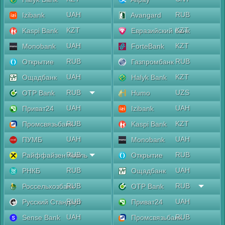
UAH
RUB
Izibank
Avangard
KZT
KZT
Kaspi Bank
Евразийский банк
UAH
KZT
Monobank
ForteBank
RUB
RUB
Открытие
Газпромбанк
UAH
KZT
Ощадбанк
Halyk Bank
RUB
UZS
OTP Bank
Humo
UAH
UAH
Приват24
Izibank
RUB
KZT
Промсвязьбанк
Kaspi Bank
UAH
UAH
ПУМБ
Monobank
RUB
RUB
Райффайзен Аваль
Открытие
RUB
UAH
РНКБ
Ощадбанк
RUB
RUB
Россельхозбанк
OTP Bank
RUB
UAH
Русский Стандарт
Приват24
UAH
RUB
Sense Bank
Промсвязьбанк