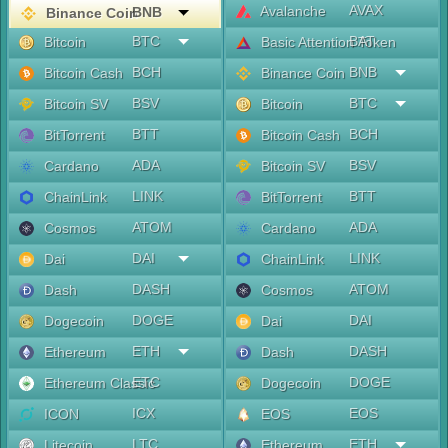
AVAX
Avalanche
BNB
Binance Coin
BTC
BAT
Bitcoin
Basic Attention Token
BCH
BNB
Bitcoin Cash
Binance Coin
BSV
BTC
Bitcoin SV
Bitcoin
BTT
BCH
BitTorrent
Bitcoin Cash
ADA
BSV
Cardano
Bitcoin SV
LINK
BTT
ChainLink
BitTorrent
ATOM
ADA
Cosmos
Cardano
DAI
LINK
Dai
ChainLink
DASH
ATOM
Dash
Cosmos
DOGE
DAI
Dogecoin
Dai
ETH
DASH
Ethereum
Dash
ETC
DOGE
Ethereum Classic
Dogecoin
ICX
EOS
ICON
EOS
LTC
ETH
Litecoin
Ethereum