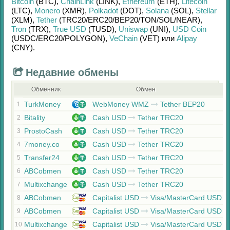
Bitcoin
(BTC)
,
ChainLink
(LINK)
,
Ethereum
(ETH)
,
Litecoin
(LTC)
,
Monero
(XMR)
,
Polkadot
(DOT)
,
Solana
(SOL)
,
Stellar
(XLM)
,
Tether
(TRC20/
ERC20/
BEP20/
TON/
SOL/
NEAR)
,
Tron
(TRX)
,
True USD
(TUSD)
,
Uniswap
(UNI)
,
USD Coin
(USDC/
ERC20/
POLYGON)
,
VeChain
(VET)
или
Alipay
(CNY)
.
Недавние обмены
Обменник
Обмен
TurkMoney
WebMoney WMZ
Tether BEP20
1
Bitality
Cash USD
Tether TRC20
2
ProstoCash
Cash USD
Tether TRC20
3
7money.co
Cash USD
Tether TRC20
4
Transfer24
Cash USD
Tether TRC20
5
ABCobmen
Cash USD
Tether TRC20
6
Multixchange
Cash USD
Tether TRC20
7
ABCobmen
Capitalist USD
Visa/MasterCard USD
8
ABCobmen
Capitalist USD
Visa/MasterCard USD
9
Multixchange
Capitalist USD
Visa/MasterCard USD
10