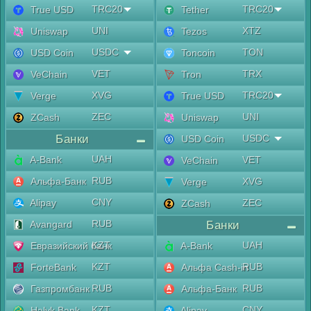
TRC20
TRC20
True USD
Tether
UNI
XTZ
Uniswap
Tezos
USDC
TON
USD Coin
Toncoin
VET
TRX
VeChain
Tron
XVG
TRC20
Verge
True USD
ZEC
UNI
ZCash
Uniswap
Банки
USDC
USD Coin
UAH
A-Bank
VET
VeChain
RUB
Альфа-Банк
XVG
Verge
CNY
Alipay
ZEC
ZCash
RUB
Avangard
Банки
KZT
UAH
Евразийский банк
A-Bank
KZT
RUB
ForteBank
Альфа Cash-in
RUB
RUB
Газпромбанк
Альфа-Банк
KZT
CNY
Halyk Bank
Alipay