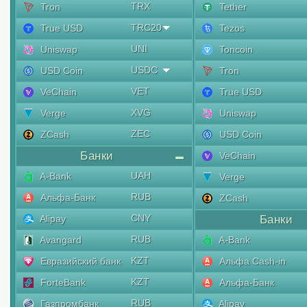
TRX
Tron
Tether
TRC20
True USD
Tezos
UNI
Uniswap
Toncoin
USDC
USD Coin
Tron
VET
VeChain
True USD
XVG
Verge
Uniswap
ZEC
ZCash
USD Coin
Банки
VeChain
UAH
A-Bank
Verge
RUB
Альфа-Банк
ZCash
CNY
Alipay
Банки
RUB
Avangard
A-Bank
KZT
Евразийский банк
Альфа Cash-in
KZT
ForteBank
Альфа-Банк
RUB
Газпромбанк
Alipay