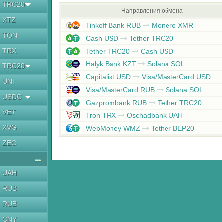
TRC20
Направления обмена
XTZ
Tinkoff Bank RUB
Monero XMR
TON
Cash USD
Tether TRC20
TRX
Tether TRC20
Cash USD
Halyk Bank KZT
Solana SOL
TRC20
Capitalist USD
Visa/MasterCard USD
UNI
Visa/MasterCard RUB
Solana SOL
USDC
Gazprombank RUB
Tether TRC20
VET
Tron TRX
Oschadbank UAH
XVG
WebMoney WMZ
Tether BEP20
ZEC
UAH
RUB
RUB
CNY