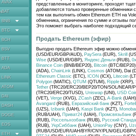
AVAX
представленные в мониторинге, проходят тщат
добавляются только проверенные обменники с
BAT
en
тем как выполнить обмен
Ethereum ETH
на
Vol
обменника, ограничения по сумме и отзывы по
BNB
Это поможет выбрать наиболее подходящий се
BTC
Продать Ethereum (эфир)
BCH
Выгодно продать
Ethereum эфир
можно обменя
BSV
(USD/
EUR/
GBP/
AUD)
,
PaySera
(EUR)
,
Skrill
(US
BTT
Wise
(USD/
EUR/
GBP)
,
Яндекс.Деньги
(RUB)
,
0
Binance Coin
(BNB/
BEP20)
,
Bitcoin
(BTC/
BEP20)
ADA
(ADA)
,
ChainLink
(LINK)
,
Cosmos
(ATOM)
,
Dai (
Ethereum Classic
(ETC)
,
ICON
(ICX)
,
Litecoin
(LT
LINK
Polygon
(MATIC)
,
QTUM
(QTUM)
,
Ripple
(XRP)
,
ATOM
Tether
(TRC20/
ERC20/
BEP20/
TON/
SOL/
NEAR/
P
(TRC20/
ERC20/
TUSD)
,
Uniswap
(UNI)
,
USD Coi
DAI
(VET)
,
Verge
(XVG)
,
ZCash
(ZEC)
,
A-Bank
(UAH)
Avangard
(RUB)
,
Евразийский банк
(KZT)
,
Forte
DASH
(UZS)
,
Izibank
(UAH)
,
Kaspi Bank
(KZT)
,
Monoba
(RUB/
UAH)
,
Приват24
(UAH)
,
Промсвязьбанк
(
DOGE
(RUB)
,
Россельхозбанк
(RUB)
,
Русский Станда
EOS
(RUB)
,
УкрСиббанк
(UAH)
,
UnionPay
(CNY)
,
Uz
(RUB/
USD/
EUR/
UAH/
BYR/
CNY/
PLN/
GEL/
GBP/
ETH