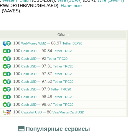
,
Western Union
(USD/
EUR)
,
Wire (SEPA)
(EUR)
,
Wire (SWIFT)
RW/
IDR/
THB/
VND/
GEL/
AED)
,
Наличные
s
(WAVES)
.
Обмен
100
68.97
WebMoney WMZ
Tether BEP20
100
90.84
Cash USD
Tether TRC20
100
92
Cash USD
Tether TRC20
100
97.31
Cash USD
Tether TRC20
100
97.37
Cash USD
Tether TRC20
100
97.52
Cash USD
Tether TRC20
100
97.9
Cash USD
Tether TRC20
100
98.48
Cash USD
Tether TRC20
100
98.67
Cash USD
Tether TRC20
100
80
Capitalist USD
Visa/MasterCard USD
Популярные сервисы