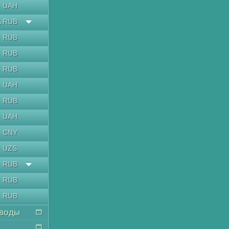
UAH
RUB
ь
RUB
RUB
RUB
UAH
RUB
UAH
CNY
UZS
RUB
RUB
RUB
воды