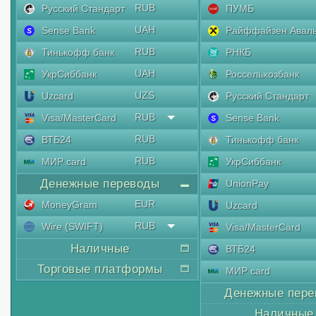
RUB
Русский Стандарт
ПУМБ
UAH
Sense Bank
Райффайзен Авал
RUB
Тинькофф банк
РНКБ
UAH
УкрСиббанк
Россельхозбанк
UZS
Uzcard
Русский Стандарт
RUB
Visa/MasterCard
Sense Bank
RUB
ВТБ24
Тинькофф банк
RUB
МИР card
УкрСиббанк
Денежные переводы
UnionPay
EUR
MoneyGram
Uzcard
RUB
Wire (SWIFT)
Visa/MasterCard
Наличные
ВТБ24
Торговые платформы
МИР card
Денежные пере
Наличные