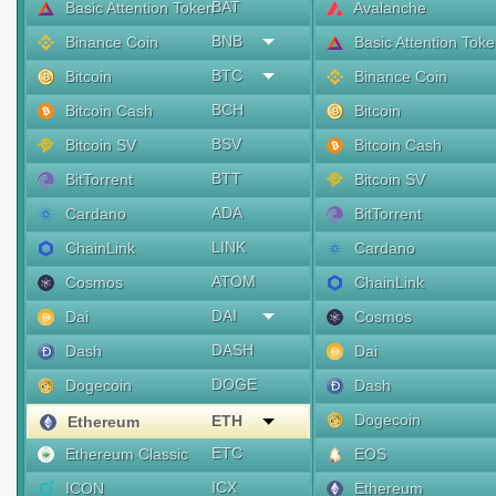
BAT
Basic Attention Token
Avalanche
BNB
Binance Coin
Basic Attention Tok
BTC
Bitcoin
Binance Coin
BCH
Bitcoin Cash
Bitcoin
BSV
Bitcoin SV
Bitcoin Cash
BTT
BitTorrent
Bitcoin SV
ADA
Cardano
BitTorrent
LINK
ChainLink
Cardano
ATOM
Cosmos
ChainLink
DAI
Dai
Cosmos
DASH
Dash
Dai
DOGE
Dogecoin
Dash
Dogecoin
ETH
Ethereum
ETC
Ethereum Classic
EOS
ICX
ICON
Ethereum