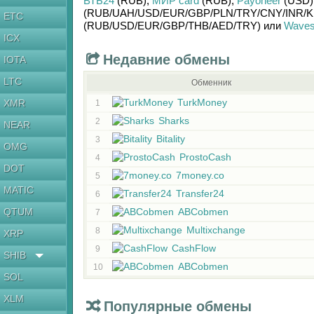
ВТБ24
(RUB)
,
МИР card
(RUB)
,
Payoneer
(USD)
(RUB/
UAH/
USD/
EUR/
GBP/
PLN/
TRY/
CNY/
INR/
K
ETC
(RUB/
USD/
EUR/
GBP/
THB/
AED/
TRY)
или
Wave
ICX
Недавние обмены
IOTA
LTC
Обменник
TurkMoney
XMR
1
Sharks
2
NEAR
Bitality
3
OMG
ProstoCash
4
DOT
7money.co
5
MATIC
Transfer24
6
QTUM
ABCobmen
7
Multixchange
8
XRP
CashFlow
9
SHIB
ABCobmen
10
SOL
XLM
Популярные обмены