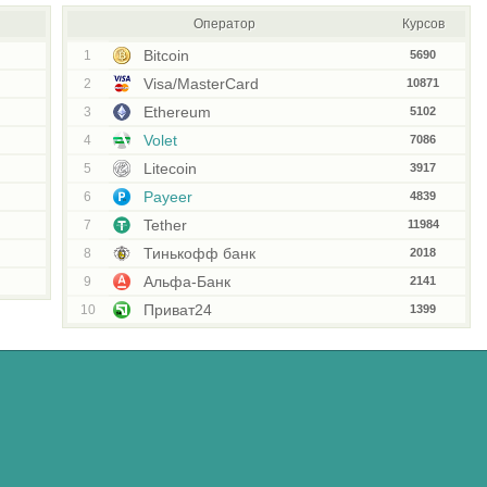
Оператор
Курсов
Bitcoin
1
5690
Visa/MasterCard
2
10871
Ethereum
3
5102
Volet
4
7086
Litecoin
5
3917
Payeer
6
4839
Tether
7
11984
Тинькофф банк
8
2018
Альфа-Банк
9
2141
Приват24
10
1399