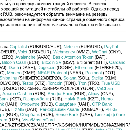
ельную проверку администрацией сервиса. В список
 хорошей репутацией и стабильной работой. Однако перед
et RUB
, рекомендуется обратить внимание на резервы
льзователей на информационной странице обменного сервиса.
рвис и выполнить обмен максимально быстро и безопасно.
в на
Capitalist
(RUB/
USD/
EUR)
,
Neteller
(EUR/
USD)
,
PayPal
D/
EUR)
,
Volet
(USD/
EUR)
,
Webmoney
(WMZ)
,
WeChat
(CNY)
,
x
(ZRX)
,
Avalanche
(AVAX)
,
Basic Attention Token
(BAT)
,
,
Bitcoin Cash
(BCH)
,
Bitcoin SV
(BSV)
,
BitTorrent (BTT)
,
Cardano
DAI)
,
Dash
(DASH)
,
Dogecoin
(DOGE)
,
Ethereum
(ETH/
BEP20)
,
C)
,
Monero
(XMR)
,
NEAR Protocol
(NEAR)
,
Polkadot
(DOT)
,
Shiba Inu
(SHIB/
ERC20/
BEP20)
,
Solana
(SOL)
,
Stellar
(XLM)
,
OLYGON)
,
Tezos
(XTZ)
,
Toncoin
(TON)
,
Tron
(TRX)
,
True USD
n
(USDC/
TRC20/
ERC20/
BEP20/
SOL/
POLYGON)
,
VeChain
,
Альфа Cash-in
(RUB)
,
Альфа-Банк
(RUB)
,
Alipay
(CNY)
,
Bank
(KZT)
,
Газпромбанк
(RUB)
,
Halyk Bank
(KZT)
,
Humo
nk
(UAH)
,
Открытие
(RUB)
,
Ощадбанк
(UAH)
,
OTP Bank
RUB)
,
ПУМБ
(UAH)
,
Райффайзен Аваль
(RUB/
UAH)
,
РНКБ
рт
(RUB)
,
Сбербанк
(RUB)
,
Sense Bank
(UAH)
,
Тинькофф банк
card
(UZS)
,
Visa/MasterCard
CAD/
KZT/
SEK/
CZK/
AMD/
TRY/
KGS/
NOK/
HUF/
MDL/
BGN/
AZN/
INR/