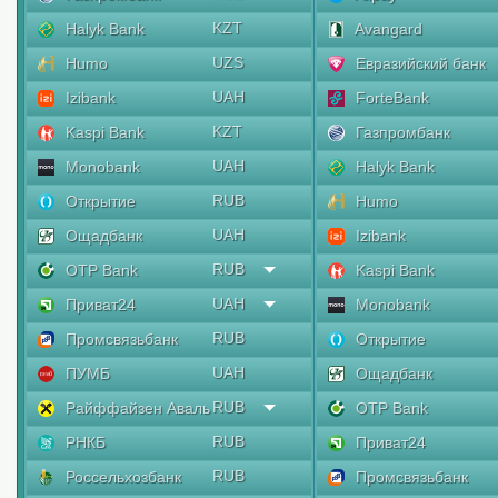
KZT
Halyk Bank
Avangard
UZS
Humo
Евразийский банк
UAH
Izibank
ForteBank
KZT
Kaspi Bank
Газпромбанк
UAH
Monobank
Halyk Bank
RUB
Открытие
Humo
UAH
Ощадбанк
Izibank
RUB
OTP Bank
Kaspi Bank
UAH
Приват24
Monobank
RUB
Промсвязьбанк
Открытие
UAH
ПУМБ
Ощадбанк
RUB
Райффайзен Аваль
OTP Bank
RUB
РНКБ
Приват24
RUB
Россельхозбанк
Промсвязьбанк