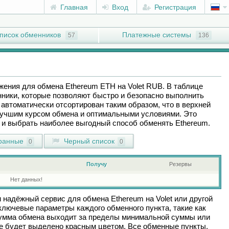
Главная
Вход
Регистрация
писок обменников
Платежные системы
57
136
ожения для обмена
Ethereum ETH
на
Volet RUB
. В таблице
ники, которые позволяют быстро и безопасно выполнить
автоматически отсортирован таким образом, что в верхней
лучшим курсом обмена и оптимальными условиями. Это
ы и выбрать наиболее выгодный способ обменять
Ethereum
.
ранные
Черный список
0
0
Получу
Резервы
Нет данных!
и надёжный сервис для обмена
Ethereum
на
Volet
или другой
лючевые параметры каждого обменного пункта, такие как
сумма обмена выходит за пределы минимальной суммы или
ие будет выделено красным цветом. Все обменные пункты,