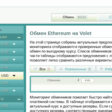
Обмен
С
46241
ть
Обмен
Ethereum
на
Volet
ьки
На этой странице собраны актуальные предл
RUB
мониторинга отображаются проверенные обмен
обмен по выгодному курсу. Список обменников 
RUB
части таблицы отображаются предложения с 
USD
позволяет легко сравнить различные вариант
EUR
Все
Нормальные
Изб
0
0
USD
Обменник
CNY
USD
Мониторинг обменников помогает быстро найт
ты
платёжной системы. В таблице отображаются к
ZRX
актуальный курс и доступные резервы. Если 
доступного резерва, соответствующее значен