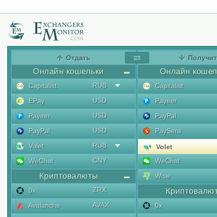
Отдать
Получи
Онлайн кошельки
Онлайн кошел
RUB
Capitalist
Capitalist
USD
EPay
Payeer
USD
Payeer
PayPal
USD
PayPal
PaySera
RUB
Volet
Volet
CNY
WeChat
WeChat
Криптовалюты
Wise
ZRX
0x
Криптовалю
AVAX
Avalanche
0x