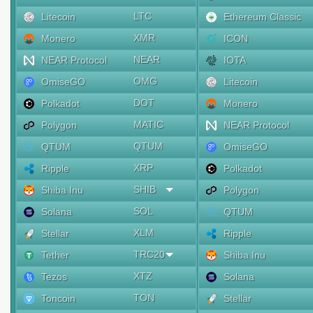
LTC
Litecoin
Ethereum Classic
XMR
Monero
ICON
NEAR
NEAR Protocol
IOTA
OMG
OmiseGO
Litecoin
DOT
Polkadot
Monero
MATIC
Polygon
NEAR Protocol
QTUM
QTUM
OmiseGO
XRP
Ripple
Polkadot
SHIB
Shiba Inu
Polygon
SOL
Solana
QTUM
XLM
Stellar
Ripple
TRC20
Tether
Shiba Inu
XTZ
Tezos
Solana
TON
Toncoin
Stellar