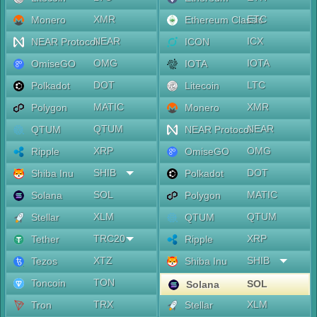
XMR
ETC
Monero
Ethereum Classic
NEAR
ICX
NEAR Protocol
ICON
OMG
IOTA
OmiseGO
IOTA
DOT
LTC
Polkadot
Litecoin
MATIC
XMR
Polygon
Monero
QTUM
NEAR
QTUM
NEAR Protocol
XRP
OMG
Ripple
OmiseGO
SHIB
DOT
Shiba Inu
Polkadot
SOL
MATIC
Solana
Polygon
XLM
QTUM
Stellar
QTUM
TRC20
XRP
Tether
Ripple
XTZ
SHIB
Tezos
Shiba Inu
TON
Toncoin
SOL
Solana
TRX
XLM
Tron
Stellar