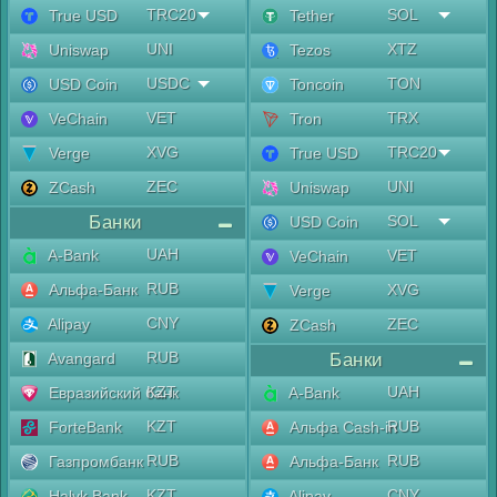
TRC20
SOL
True USD
Tether
UNI
XTZ
Uniswap
Tezos
USDC
TON
USD Coin
Toncoin
VET
TRX
VeChain
Tron
XVG
TRC20
Verge
True USD
ZEC
UNI
ZCash
Uniswap
Банки
SOL
USD Coin
UAH
A-Bank
VET
VeChain
RUB
Альфа-Банк
XVG
Verge
CNY
Alipay
ZEC
ZCash
RUB
Avangard
Банки
KZT
UAH
Евразийский банк
A-Bank
KZT
RUB
ForteBank
Альфа Cash-in
RUB
RUB
Газпромбанк
Альфа-Банк
KZT
CNY
Halyk Bank
Alipay