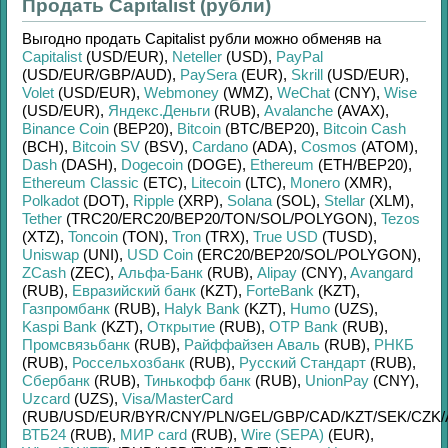
Продать Capitalist (рубли)
Выгодно продать
Capitalist рубли
можно обменяв на
Capitalist
(USD/
EUR)
,
Neteller
(USD)
,
PayPal
(USD/
EUR/
GBP/
AUD)
,
PaySera
(EUR)
,
Skrill
(USD/
EUR)
,
Volet
(USD/
EUR)
,
Webmoney
(WMZ)
,
WeChat
(CNY)
,
Wise
(USD/
EUR)
,
Яндекс.Деньги
(RUB)
,
Avalanche
(AVAX)
,
Binance Coin
(BEP20)
,
Bitcoin
(BTC/
BEP20)
,
Bitcoin Cash
(BCH)
,
Bitcoin SV
(BSV)
,
Cardano
(ADA)
,
Cosmos
(ATOM)
,
Dash
(DASH)
,
Dogecoin
(DOGE)
,
Ethereum
(ETH/
BEP20)
,
Ethereum Classic
(ETC)
,
Litecoin
(LTC)
,
Monero
(XMR)
,
Polkadot
(DOT)
,
Ripple
(XRP)
,
Solana
(SOL)
,
Stellar
(XLM)
,
Tether
(TRC20/
ERC20/
BEP20/
TON/
SOL/
POLYGON)
,
Tezos
(XTZ)
,
Toncoin
(TON)
,
Tron
(TRX)
,
True USD
(TUSD)
,
Uniswap
(UNI)
,
USD Coin
(ERC20/
BEP20/
SOL/
POLYGON)
,
ZCash
(ZEC)
,
Альфа-Банк
(RUB)
,
Alipay
(CNY)
,
Avangard
(RUB)
,
Евразийский банк
(KZT)
,
ForteBank
(KZT)
,
Газпромбанк
(RUB)
,
Halyk Bank
(KZT)
,
Humo
(UZS)
,
Kaspi Bank
(KZT)
,
Открытие
(RUB)
,
OTP Bank
(RUB)
,
Промсвязьбанк
(RUB)
,
Райффайзен Аваль
(RUB)
,
РНКБ
(RUB)
,
Россельхозбанк
(RUB)
,
Русский Стандарт
(RUB)
,
Сбербанк
(RUB)
,
Тинькофф банк
(RUB)
,
UnionPay
(CNY)
,
Uzcard
(UZS)
,
Visa/MasterCard
(RUB/
USD/
EUR/
BYR/
CNY/
PLN/
GEL/
GBP/
CAD/
KZT/
SEK/
CZK/
ВТБ24
(RUB)
,
МИР card
(RUB)
,
Wire (SEPA)
(EUR)
,