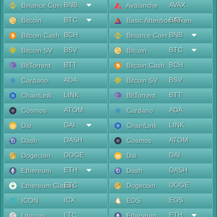
BNB
AVAX
Binance Coin
Avalanche
BTC
BAT
Bitcoin
Basic Attention Token
BCH
BNB
Bitcoin Cash
Binance Coin
BSV
BTC
Bitcoin SV
Bitcoin
BTT
BCH
BitTorrent
Bitcoin Cash
ADA
BSV
Cardano
Bitcoin SV
LINK
BTT
ChainLink
BitTorrent
ATOM
ADA
Cosmos
Cardano
DAI
LINK
Dai
ChainLink
DASH
ATOM
Dash
Cosmos
DOGE
DAI
Dogecoin
Dai
ETH
DASH
Ethereum
Dash
ETC
DOGE
Ethereum Classic
Dogecoin
ICX
EOS
ICON
EOS
LTC
ETH
Litecoin
Ethereum