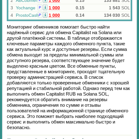
2
ABCobmen
1 000
0.15
133 881
SOL
Р
3
Yochange
1 000
0.15
1 543
SOL
Р
4
ProstoCash
1 000
0.14
134 030
SOL
Р
Мониторинг обменников помогает быстро найти
надёжный сервис для обмена
Capitalist
на
Solana
или
другой платёжной системы. В таблице отображаются
ключевые параметры каждого обменного пункта, такие
как актуальный курс и доступные резервы. Если сумма
обмена выходит за пределы минимальной суммы или
доступного резерва, соответствующее значение будет
выделено красным цветом. Все обменные пункты,
представленные в мониторинге, проходят тщательную
проверку администрацией сервиса. В список
добавляются только проверенные обменники с хорошей
репутацией и стабильной работой. Однако перед тем как
выполнить обмен
Capitalist RUB
на
Solana SOL
,
рекомендуется обратить внимание на резервы
обменника, ограничения по сумме и отзывы
пользователей на информационной странице обменного
сервиса. Это поможет выбрать наиболее подходящий
сервис и выполнить обмен максимально быстро и
безопасно.