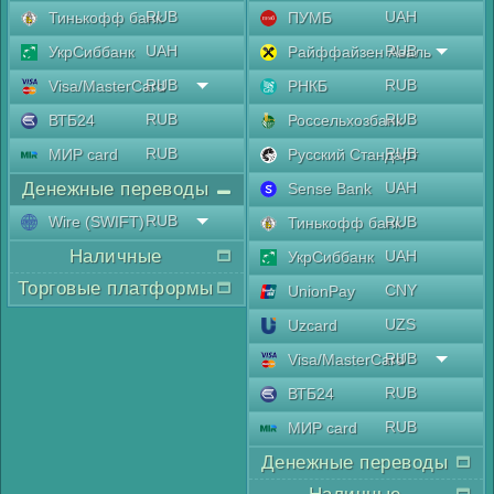
RUB
UAH
Тинькофф банк
ПУМБ
UAH
RUB
УкрСиббанк
Райффайзен Аваль
RUB
RUB
Visa/MasterCard
РНКБ
RUB
RUB
ВТБ24
Россельхозбанк
RUB
RUB
МИР card
Русский Стандарт
Денежные переводы
UAH
Sense Bank
RUB
Wire (SWIFT)
RUB
Тинькофф банк
Наличные
UAH
УкрСиббанк
Торговые платформы
CNY
UnionPay
UZS
Uzcard
RUB
Visa/MasterCard
RUB
ВТБ24
RUB
МИР card
Денежные переводы