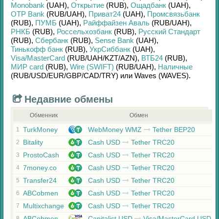
Monobank
(UAH)
,
Открытие
(RUB)
,
Ощадбанк
(UAH)
,
OTP Bank
(RUB/
UAH)
,
Приват24
(UAH)
,
Промсвязьбанк
(RUB)
,
ПУМБ
(UAH)
,
Райффайзен Аваль
(RUB/
UAH)
,
РНКБ
(RUB)
,
Россельхозбанк
(RUB)
,
Русский Стандарт
(RUB)
,
Сбербанк
(RUB)
,
Sense Bank
(UAH)
,
Тинькофф банк
(RUB)
,
УкрСиббанк
(UAH)
,
Visa/MasterCard
(RUB/
UAH/
KZT/
AZN)
,
ВТБ24
(RUB)
,
МИР card
(RUB)
,
Wire (SWIFT)
(RUB/
UAH)
,
Наличные
(RUB/
USD/
EUR/
GBP/
CAD/
TRY)
или
Waves (WAVES)
.
Недавние обмены
Обменник
Обмен
TurkMoney
WebMoney WMZ
Tether BEP20
1
Bitality
Cash USD
Tether TRC20
2
ProstoCash
Cash USD
Tether TRC20
3
7money.co
Cash USD
Tether TRC20
4
Transfer24
Cash USD
Tether TRC20
5
ABCobmen
Cash USD
Tether TRC20
6
Multixchange
Cash USD
Tether TRC20
7
ABCobmen
Capitalist USD
Visa/MasterCard USD
8