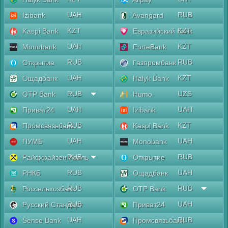
UAH
RUB
Izibank
Avangard
KZT
KZT
Kaspi Bank
Евразийский банк
UAH
KZT
Monobank
ForteBank
RUB
RUB
Открытие
Газпромбанк
UAH
KZT
Ощадбанк
Halyk Bank
RUB
UZS
OTP Bank
Humo
UAH
UAH
Приват24
Izibank
RUB
KZT
Промсвязьбанк
Kaspi Bank
UAH
UAH
ПУМБ
Monobank
RUB
RUB
Райффайзен Аваль
Открытие
RUB
UAH
РНКБ
Ощадбанк
RUB
RUB
Россельхозбанк
OTP Bank
RUB
UAH
Русский Стандарт
Приват24
UAH
RUB
Sense Bank
Промсвязьбанк