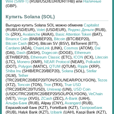
Wire (SWIFT)
(RUB/
USD/
EUR/
IDR/
THB)
или
Наличные
(GBP)
.
Купить Solana (SOL)
Выгодно купить
Solana SOL
можно обменяв
Capitalist
(RUB/
USD/
EUR)
,
Volet
(USD/
EUR)
,
Яндекс.Деньги
(RUB)
,
0x
(ZRX)
,
Avalanche
(AVAX)
,
Basic Attention Token
(BAT)
,
Binance Coin
(BNB/
BEP20)
,
Bitcoin
(BTC/
BEP20)
,
Bitcoin Cash
(BCH)
,
Bitcoin SV (BSV)
,
BitTorrent (BTT)
,
Cardano
(ADA)
,
ChainLink
(LINK)
,
Cosmos
(ATOM)
,
Dai
(DAI)
,
Dash
(DASH)
,
Dogecoin
(DOGE)
,
Ethereum
(ETH/
BEP20)
,
Ethereum Classic
(ETC)
,
ICON
(ICX)
,
Litecoin
(LTC)
,
Monero
(XMR)
,
NEAR Protocol
(NEAR)
,
Polkadot
(DOT)
,
Polygon
(MATIC)
,
QTUM
(QTUM)
,
Ripple
(XRP)
,
Shiba Inu
(SHIB/
ERC20/
BEP20)
,
Solana
(SOL)
,
Stellar
(XLM)
,
Tether
(TRC20/
ERC20/
BEP20/
TON/
SOL/
NEAR/
POLYGON)
,
Tezos
(XTZ)
,
Toncoin
(TON)
,
Tron
(TRX)
,
True USD
(TRC20/
ERC20/
TUSD)
,
Uniswap
(UNI)
,
USD Coin
(USDC/
TRC20/
ERC20/
BEP20/
SOL/
POLYGON)
,
VeChain
(VET)
,
Verge
(XVG)
,
ZCash
(ZEC)
,
A-Bank
(UAH)
,
Альфа-Банк
(RUB)
,
Alipay (CNY)
,
Avangard
(RUB)
,
Евразийский банк (KZT)
,
ForteBank (KZT)
,
Газпромбанк
(RUB)
,
Halyk Bank (KZT)
,
Izibank
(UAH)
,
Kaspi Bank (KZT)
,