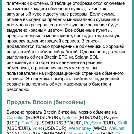
платёжной системы. В таблице отображаются ключевые
параметры каждого обменного пункта, такие как
актуальный курс и доступные резервы. Если сумма
обмена выходит за пределы минимальной суммы или
доступного резерва, соответствующее значение будет
выделено красным цветом. Все обменные пункты,
представленные в мониторинге, проходят тщательную
проверку администрацией сервиса. В список
добавляются только проверенные обменники с хорошей
репутацией и стабильной работой. Однако перед тем как
выполнить обмен
Bitcoin BTC
на
Solana SOL
,
рекомендуется обратить внимание на резервы
обменника, ограничения по сумме и отзывы
пользователей на информационной странице обменного
сервиса. Это поможет выбрать наиболее подходящий
сервис и выполнить обмен максимально быстро и
безопасно.
Продать Bitcoin (биткойны)
Выгодно продать
Bitcoin биткойны
можно обменяв на
Capitalist
(RUB/
USD/
EUR)
,
Neteller
(EUR/
USD)
,
Payeer
(USD)
,
PayPal
(USD/
EUR/
GBP/
AUD)
,
PaySera
(EUR)
,
Skrill
(USD/
EUR)
,
Volet
(USD/
EUR)
,
Webmoney
(WMZ)
,
WeChat
(CNY)
,
Wise
(USD/
EUR/
GBP)
,
Яндекс.Деньги
(RUB)
,
0x