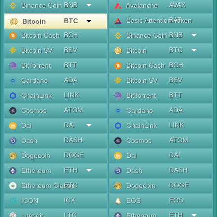
BNB
AVAX
Binance Coin
Avalanche
BAT
Basic Attention Token
BTC
Bitcoin
BCH
BNB
Bitcoin Cash
Binance Coin
BSV
BTC
Bitcoin SV
Bitcoin
BTT
BCH
BitTorrent
Bitcoin Cash
ADA
BSV
Cardano
Bitcoin SV
LINK
BTT
ChainLink
BitTorrent
ATOM
ADA
Cosmos
Cardano
DAI
LINK
Dai
ChainLink
DASH
ATOM
Dash
Cosmos
DOGE
DAI
Dogecoin
Dai
ETH
DASH
Ethereum
Dash
ETC
DOGE
Ethereum Classic
Dogecoin
ICX
EOS
ICON
EOS
LTC
ETH
Litecoin
Ethereum