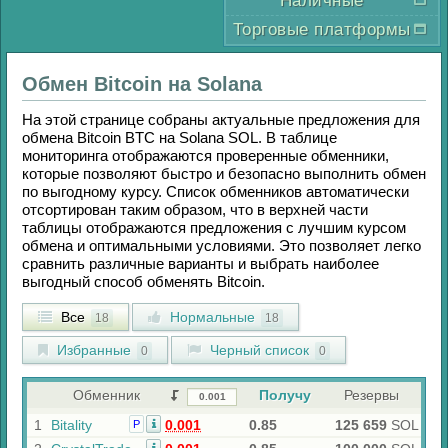
Наличные
Торговые платформы
Обмен
Bitcoin
на
Solana
На этой странице собраны актуальные предложения для
обмена
Bitcoin BTC
на
Solana SOL
. В таблице
мониторинга отображаются проверенные обменники,
которые позволяют быстро и безопасно выполнить обмен
по выгодному курсу. Список обменников автоматически
отсортирован таким образом, что в верхней части
таблицы отображаются предложения с лучшим курсом
обмена и оптимальными условиями. Это позволяет легко
сравнить различные варианты и выбрать наиболее
выгодный способ обменять
Bitcoin
.
Все
Нормальные
18
18
Избранные
Черный список
0
0
Обменник
Получу
Резервы
1
Bitality
0.001
0.85
125 659
SOL
Р