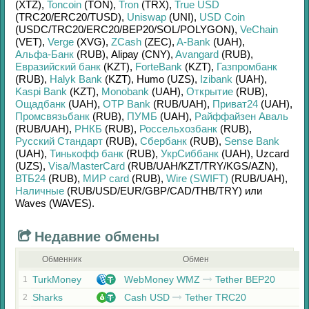
(XTZ)
,
Toncoin
(TON)
,
Tron
(TRX)
,
True USD
(TRC20/
ERC20/
TUSD)
,
Uniswap
(UNI)
,
USD Coin
(USDC/
TRC20/
ERC20/
BEP20/
SOL/
POLYGON)
,
VeChain
(VET)
,
Verge
(XVG)
,
ZCash
(ZEC)
,
A-Bank
(UAH)
,
Альфа-Банк
(RUB)
,
Alipay (CNY)
,
Avangard
(RUB)
,
Евразийский банк
(KZT)
,
ForteBank
(KZT)
,
Газпромбанк
(RUB)
,
Halyk Bank
(KZT)
,
Humo (UZS)
,
Izibank
(UAH)
,
Kaspi Bank
(KZT)
,
Monobank
(UAH)
,
Открытие
(RUB)
,
Ощадбанк
(UAH)
,
OTP Bank
(RUB/
UAH)
,
Приват24
(UAH)
,
Промсвязьбанк
(RUB)
,
ПУМБ
(UAH)
,
Райффайзен Аваль
(RUB/
UAH)
,
РНКБ
(RUB)
,
Россельхозбанк
(RUB)
,
Русский Стандарт
(RUB)
,
Сбербанк
(RUB)
,
Sense Bank
(UAH)
,
Тинькофф банк
(RUB)
,
УкрСиббанк
(UAH)
,
Uzcard
(UZS)
,
Visa/MasterCard
(RUB/
UAH/
KZT/
TRY/
KGS/
AZN)
,
ВТБ24
(RUB)
,
МИР card
(RUB)
,
Wire (SWIFT)
(RUB/
UAH)
,
Наличные
(RUB/
USD/
EUR/
GBP/
CAD/
THB/
TRY)
или
Waves (WAVES)
.
Недавние обмены
Обменник
Обмен
TurkMoney
WebMoney WMZ
Tether BEP20
1
Sharks
Cash USD
Tether TRC20
2