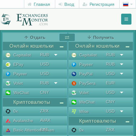
Главная
Вход
Регистрация
Toggl
naviga
menu
Отдать
Получить
Онлайн кошельки
Онлайн кошельки
RUB
RUB
Capitalist
Capitalist
USD
RUB
EPay
Payeer
USD
USD
Payeer
PayPal
RUB
EUR
Volet
PaySera
CNY
USD
WeChat
Volet
Криптовалюты
CNY
WeChat
ZRX
0x
USD
Wise
AVAX
Avalanche
Криптовалюты
BAT
ZRX
Basic Attention Token
0x