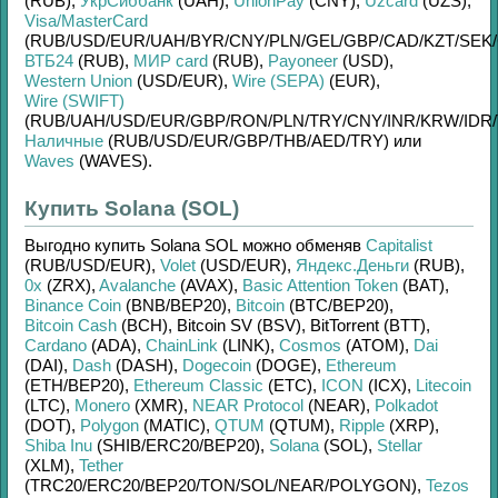
(RUB)
,
УкрСиббанк
(UAH)
,
UnionPay
(CNY)
,
Uzcard
(UZS)
,
Visa/MasterCard
(RUB/
USD/
EUR/
UAH/
BYR/
CNY/
PLN/
GEL/
GBP/
CAD/
KZT/
SEK/
ВТБ24
(RUB)
,
МИР card
(RUB)
,
Payoneer
(USD)
,
Western Union
(USD/
EUR)
,
Wire (SEPA)
(EUR)
,
Wire (SWIFT)
(RUB/
UAH/
USD/
EUR/
GBP/
RON/
PLN/
TRY/
CNY/
INR/
KRW/
IDR/
Наличные
(RUB/
USD/
EUR/
GBP/
THB/
AED/
TRY)
или
Waves
(WAVES)
.
Купить Solana (SOL)
Выгодно купить
Solana SOL
можно обменяв
Capitalist
(RUB/
USD/
EUR)
,
Volet
(USD/
EUR)
,
Яндекс.Деньги
(RUB)
,
0x
(ZRX)
,
Avalanche
(AVAX)
,
Basic Attention Token
(BAT)
,
Binance Coin
(BNB/
BEP20)
,
Bitcoin
(BTC/
BEP20)
,
Bitcoin Cash
(BCH)
,
Bitcoin SV (BSV)
,
BitTorrent (BTT)
,
Cardano
(ADA)
,
ChainLink
(LINK)
,
Cosmos
(ATOM)
,
Dai
(DAI)
,
Dash
(DASH)
,
Dogecoin
(DOGE)
,
Ethereum
(ETH/
BEP20)
,
Ethereum Classic
(ETC)
,
ICON
(ICX)
,
Litecoin
(LTC)
,
Monero
(XMR)
,
NEAR Protocol
(NEAR)
,
Polkadot
(DOT)
,
Polygon
(MATIC)
,
QTUM
(QTUM)
,
Ripple
(XRP)
,
Shiba Inu
(SHIB/
ERC20/
BEP20)
,
Solana
(SOL)
,
Stellar
(XLM)
,
Tether
(TRC20/
ERC20/
BEP20/
TON/
SOL/
NEAR/
POLYGON)
,
Tezos