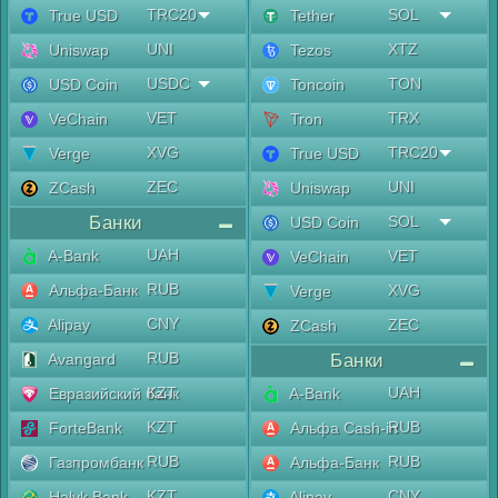
TRC20
SOL
True USD
Tether
UNI
XTZ
Uniswap
Tezos
USDC
TON
USD Coin
Toncoin
VET
TRX
VeChain
Tron
XVG
TRC20
Verge
True USD
ZEC
UNI
ZCash
Uniswap
Банки
SOL
USD Coin
UAH
A-Bank
VET
VeChain
RUB
Альфа-Банк
XVG
Verge
CNY
Alipay
ZEC
ZCash
RUB
Avangard
Банки
KZT
UAH
Евразийский банк
A-Bank
KZT
RUB
ForteBank
Альфа Cash-in
RUB
RUB
Газпромбанк
Альфа-Банк
KZT
CNY
Halyk Bank
Alipay