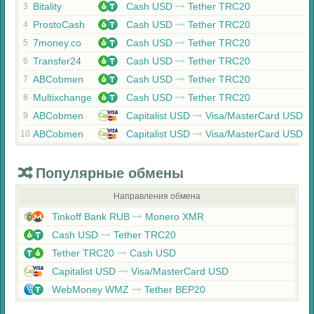
Bitality
Cash USD
Tether TRC20
3
ProstoCash
Cash USD
Tether TRC20
4
7money.co
Cash USD
Tether TRC20
5
Transfer24
Cash USD
Tether TRC20
6
ABCobmen
Cash USD
Tether TRC20
7
Multixchange
Cash USD
Tether TRC20
8
ABCobmen
Capitalist USD
Visa/MasterCard USD
9
ABCobmen
Capitalist USD
Visa/MasterCard USD
10
Популярные обмены
Направления обмена
Tinkoff Bank RUB
Monero XMR
Cash USD
Tether TRC20
Tether TRC20
Cash USD
Capitalist USD
Visa/MasterCard USD
WebMoney WMZ
Tether BEP20