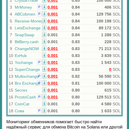
2
CrystalTrade
0.001
0.85
100 000
SOL
3
MrMoney
0.001
0.84
406
SOL
Р
4
ABCobmen
0.001
0.84
129 756
SOL
Р
5
Receive-Money
0.001
0.84
100 198
SOL
6
LetsExchange
0.001
0.84
89 172
SOL
7
SnapSwap
0.001
0.84
1 288
SOL
8
BitBerry.cash
0.001
0.83
228
SOL
9
ChangeNOW
0.001
0.83
71 213
SOL
10
ExHub
0.001
0.83
3 839
SOL
11
Yochange
0.001
0.83
1 543
SOL
Р
12
SuperChange
0.001
0.83
0
SOL
13
Multixchange
0.001
0.82
56 590
SOL
Р
14
Bro Exchange
0.001
0.81
100 000
SOL
Р
15
Secrex
0.001
0.80
615
SOL
16
ProstoCash
0.001
0.80
129 513
SOL
Р
17
CoinCat
0.001
0.80
4 580
SOL
18
Сова
0.001
0.80
1 633
SOL
Р
Мониторинг обменников помогает быстро найти
надёжный сервис для обмена
Bitcoin
на
Solana
или другой