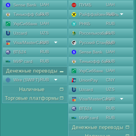
UAH
UAH
Sense Bank
ПУМБ
RUB
RUB
Тинькофф банк
Райффайзен Аваль
UAH
RUB
УкрСиббанк
РНКБ
UZS
RUB
Uzcard
Россельхозбанк
RUB
RUB
Visa/MasterCard
Русский Стандарт
RUB
UAH
ВТБ24
Sense Bank
RUB
RUB
МИР card
Тинькофф банк
Денежные переводы
UAH
УкрСиббанк
RUB
Wire (SWIFT)
CNY
UnionPay
Наличные
UZS
Uzcard
Торговые платформы
RUB
Visa/MasterCard
RUB
ВТБ24
RUB
МИР card
Денежные переводы