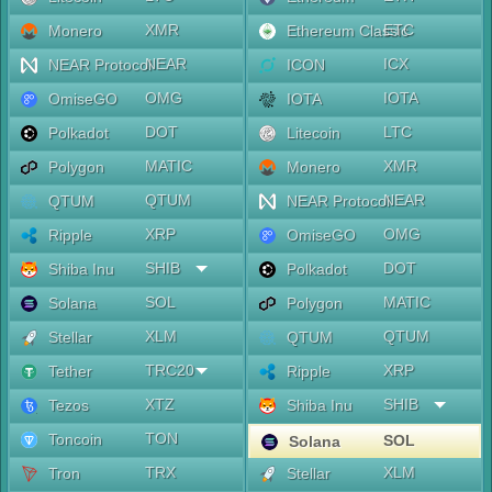
XMR
ETC
Monero
Ethereum Classic
NEAR
ICX
NEAR Protocol
ICON
OMG
IOTA
OmiseGO
IOTA
DOT
LTC
Polkadot
Litecoin
MATIC
XMR
Polygon
Monero
QTUM
NEAR
QTUM
NEAR Protocol
XRP
OMG
Ripple
OmiseGO
SHIB
DOT
Shiba Inu
Polkadot
SOL
MATIC
Solana
Polygon
XLM
QTUM
Stellar
QTUM
TRC20
XRP
Tether
Ripple
XTZ
SHIB
Tezos
Shiba Inu
TON
Toncoin
SOL
Solana
TRX
XLM
Tron
Stellar