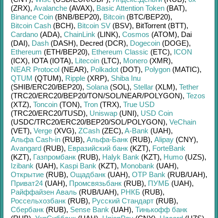
(ZRX)
,
Avalanche
(AVAX)
,
Basic Attention Token
(BAT)
,
Binance Coin
(BNB/
BEP20)
,
Bitcoin
(BTC/
BEP20)
,
Bitcoin Cash
(BCH)
,
Bitcoin SV
(BSV)
,
BitTorrent (BTT)
,
Cardano
(ADA)
,
ChainLink
(LINK)
,
Cosmos
(ATOM)
,
Dai
(DAI)
,
Dash
(DASH)
,
Decred (DCR)
,
Dogecoin
(DOGE)
,
Ethereum
(ETH/
BEP20)
,
Ethereum Classic
(ETC)
,
ICON
(ICX)
,
IOTA (IOTA)
,
Litecoin
(LTC)
,
Monero
(XMR)
,
NEAR Protocol
(NEAR)
,
Polkadot
(DOT)
,
Polygon
(MATIC)
,
QTUM
(QTUM)
,
Ripple
(XRP)
,
Shiba Inu
(SHIB/
ERC20/
BEP20)
,
Solana
(SOL)
,
Stellar
(XLM)
,
Tether
(TRC20/
ERC20/
BEP20/
TON/
SOL/
NEAR/
POLYGON)
,
Tezos
(XTZ)
,
Toncoin
(TON)
,
Tron
(TRX)
,
True USD
(TRC20/
ERC20/
TUSD)
,
Uniswap
(UNI)
,
USD Coin
(USDC/
TRC20/
ERC20/
BEP20/
SOL/
POLYGON)
,
VeChain
(VET)
,
Verge
(XVG)
,
ZCash
(ZEC)
,
A-Bank
(UAH)
,
Альфа Cash-in
(RUB)
,
Альфа-Банк
(RUB)
,
Alipay
(CNY)
,
Avangard
(RUB)
,
Евразийский банк
(KZT)
,
ForteBank
(KZT)
,
Газпромбанк
(RUB)
,
Halyk Bank
(KZT)
,
Humo
(UZS)
,
Izibank
(UAH)
,
Kaspi Bank
(KZT)
,
Monobank
(UAH)
,
Открытие
(RUB)
,
Ощадбанк
(UAH)
,
OTP Bank
(RUB/
UAH)
,
Приват24
(UAH)
,
Промсвязьбанк
(RUB)
,
ПУМБ
(UAH)
,
Райффайзен Аваль
(RUB/
UAH)
,
РНКБ
(RUB)
,
Россельхозбанк
(RUB)
,
Русский Стандарт
(RUB)
,
Сбербанк
(RUB)
,
Sense Bank
(UAH)
,
Тинькофф банк