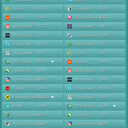
UZS
RUB
Humo
Avangard
UAH
KZT
Izibank
Евразийский банк
KZT
KZT
Kaspi Bank
ForteBank
UAH
RUB
Monobank
Газпромбанк
RUB
KZT
Открытие
Halyk Bank
UAH
UZS
Ощадбанк
Humo
RUB
UAH
OTP Bank
Izibank
UAH
KZT
Приват24
Kaspi Bank
RUB
UAH
Промсвязьбанк
Monobank
UAH
RUB
ПУМБ
Открытие
RUB
UAH
Райффайзен Аваль
Ощадбанк
RUB
RUB
РНКБ
OTP Bank
RUB
UAH
Россельхозбанк
Приват24
RUB
RUB
Русский Стандарт
Промсвязьбанк