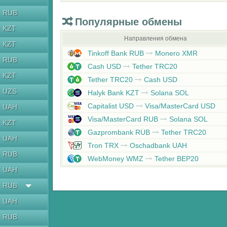
RUB
Популярные обмены
KZT
Направления обмена
KZT
Tinkoff Bank RUB
Monero XMR
RUB
Cash USD
Tether TRC20
KZT
Tether TRC20
Cash USD
UZS
Halyk Bank KZT
Solana SOL
Capitalist USD
Visa/MasterCard USD
UAH
Visa/MasterCard RUB
Solana SOL
KZT
Gazprombank RUB
Tether TRC20
UAH
Tron TRX
Oschadbank UAH
RUB
WebMoney WMZ
Tether BEP20
UAH
RUB
UAH
RUB