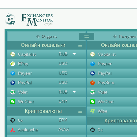
Отдать
Получи
Онлайн кошельки
Онлайн кошел
RUB
Capitalist
Capitalist
USD
EPay
Payeer
USD
Payeer
PayPal
USD
PayPal
PaySera
RUB
Volet
Volet
CNY
WeChat
WeChat
Криптовалюты
Wise
ZRX
0x
Криптовалю
AVAX
Avalanche
0x