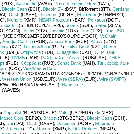
x
(ZRX)
,
Avalanche
(AVAX)
,
Basic Attention Token
(BAT)
,
,
Bitcoin Cash
(BCH)
,
Bitcoin SV
(BSV)
,
BitTorrent (BTT)
,
Cardano
DAI)
,
Dash
(DASH)
,
Dogecoin
(DOGE)
,
Ethereum
(ETH/
BEP20)
,
C)
,
Monero
(XMR)
,
NEAR Protocol
(NEAR)
,
Polkadot
(DOT)
,
Shiba Inu
(SHIB/
ERC20/
BEP20)
,
Solana
(SOL)
,
Stellar
(XLM)
,
OLYGON)
,
Tezos
(XTZ)
,
Toncoin
(TON)
,
Tron
(TRX)
,
True USD
n
(USDC/
TRC20/
ERC20/
BEP20/
SOL/
POLYGON)
,
VeChain
,
Альфа Cash-in
(RUB)
,
Альфа-Банк
(RUB)
,
Alipay
(CNY)
,
Bank
(KZT)
,
Газпромбанк
(RUB)
,
Halyk Bank
(KZT)
,
Humo
nk
(UAH)
,
Открытие
(RUB)
,
Ощадбанк
(UAH)
,
OTP Bank
RUB)
,
ПУМБ
(UAH)
,
Райффайзен Аваль
(RUB/
UAH)
,
РНКБ
рт
(RUB)
,
Сбербанк
(RUB)
,
Sense Bank
(UAH)
,
Тинькофф банк
card
(UZS)
,
Visa/MasterCard
CAD/
KZT/
SEK/
CZK/
AMD/
TRY/
KGS/
NOK/
HUF/
MDL/
BGN/
AZN/
INR/
,
Western Union
(USD/
EUR)
,
Wire (SEPA)
(EUR)
,
Wire (SWIFT)
RW/
IDR/
THB/
VND/
GEL/
AED)
,
Наличные
s
(WAVES)
.
яв
Capitalist
(RUB/
USD/
EUR)
,
Volet
(USD/
EUR)
,
0x
(ZRX)
,
inance Coin
(BEP20)
,
Bitcoin
(BTC/
BEP20)
,
Bitcoin Cash
(BCH)
,
M)
,
Dai
(DAI)
,
Dash
(DASH)
,
Dogecoin
(DOGE)
,
Ethereum
X)
,
Litecoin
(LTC)
,
Monero
(XMR)
,
NEAR Protocol
(NEAR)
,