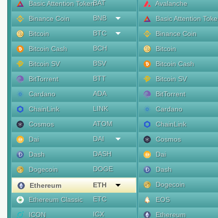
BAT
Basic Attention Token
Avalanche
BNB
Binance Coin
Basic Attention Tok
BTC
Bitcoin
Binance Coin
BCH
Bitcoin Cash
Bitcoin
BSV
Bitcoin SV
Bitcoin Cash
BTT
BitTorrent
Bitcoin SV
ADA
Cardano
BitTorrent
LINK
ChainLink
Cardano
ATOM
Cosmos
ChainLink
DAI
Dai
Cosmos
DASH
Dash
Dai
DOGE
Dogecoin
Dash
Dogecoin
ETH
Ethereum
ETC
Ethereum Classic
EOS
ICX
ICON
Ethereum