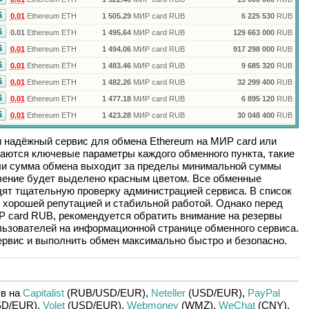
0.01
Ethereum ETH
1 505.29
МИР card RUB
6 225 530
RUB
0.01
Ethereum ETH
1 495.64
МИР card RUB
129 663 000
RUB
0.01
Ethereum ETH
1 494.06
МИР card RUB
917 298 000
RUB
0.01
Ethereum ETH
1 483.46
МИР card RUB
9 685 320
RUB
0.01
Ethereum ETH
1 482.26
МИР card RUB
32 299 400
RUB
0.01
Ethereum ETH
1 477.18
МИР card RUB
6 895 120
RUB
0.01
Ethereum ETH
1 423.28
МИР card RUB
30 048 400
RUB
и надёжный сервис для обмена
Ethereum
на
МИР card
или
аются ключевые параметры каждого обменного пункта, такие
сли сумма обмена выходит за пределы минимальной суммы
ачение будет выделено красным цветом. Все обменные
дят тщательную проверку администрацией сервиса. В список
 хорошей репутацией и стабильной работой. Однако перед
 card RUB
, рекомендуется обратить внимание на резервы
льзователей на информационной странице обменного сервиса.
рвис и выполнить обмен максимально быстро и безопасно.
в на
Capitalist
(RUB/
USD/
EUR)
,
Neteller
(USD/
EUR)
,
PayPal
D/
EUR)
,
Volet
(USD/
EUR)
,
Webmoney
(WMZ)
,
WeChat
(CNY)
,