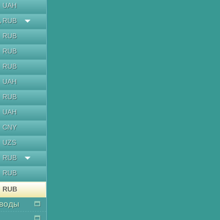
UAH
RUB
ь
RUB
RUB
RUB
UAH
RUB
UAH
CNY
UZS
RUB
RUB
RUB
воды