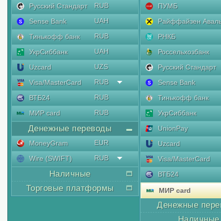
RUB
Русский Стандарт
ПУМБ
UAH
Sense Bank
Райффайзен Авал
RUB
Тинькофф банк
РНКБ
UAH
УкрСиббанк
Россельхозбанк
UZS
Uzcard
Русский Стандарт
RUB
Visa/MasterCard
Sense Bank
RUB
ВТБ24
Тинькофф банк
RUB
МИР card
УкрСиббанк
Денежные переводы
UnionPay
EUR
MoneyGram
Uzcard
RUB
Wire (SWIFT)
Visa/MasterCard
Наличные
ВТБ24
Торговые платформы
МИР card
Денежные пере
Наличные