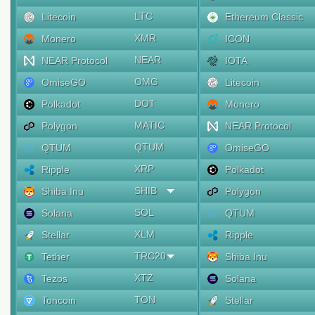
LTC
Litecoin
Ethereum Classic
XMR
Monero
ICON
NEAR
NEAR Protocol
IOTA
OMG
OmiseGO
Litecoin
DOT
Polkadot
Monero
MATIC
Polygon
NEAR Protocol
QTUM
QTUM
OmiseGO
XRP
Ripple
Polkadot
SHIB
Shiba Inu
Polygon
SOL
Solana
QTUM
XLM
Stellar
Ripple
TRC20
Tether
Shiba Inu
XTZ
Tezos
Solana
TON
Toncoin
Stellar