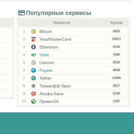
Популярные сервисы
Оператор
Курсов
Bitcoin
1
5693
Visa/MasterCard
2
10917
Ethereum
3
5106
Volet
4
7086
Litecoin
5
3919
Payeer
6
4839
Tether
7
11995
Тинькофф банк
8
2017
Альфа-Банк
9
2140
Приват24
10
1397