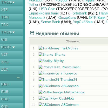
Polkadot
(DOT)
,
Polygon
(MATIC)
,
Ripple
(XRP)
,
TRC20
Tether
(TRC20/
ERC20/
BEP20/
TON/
SOL/
NEAR/
P
(UNI)
,
USD Coin
(TRC20/
ERC20/
BEP20/
SOL/
PO
XTZ
Евразийский банк
(KZT)
,
ForteBank
(KZT)
,
Haly
TON
Monobank
(UAH)
,
Ощадбанк
(UAH)
,
OTP Bank
(
(UAH)
,
Sense Bank
(UAH)
,
УкрСиббанк
(UAH)
,
TRX
TRC20
Недавние обмены
UNI
Обменник
USDC
TurkMoney
1
VET
Sharks
2
Bitality
3
XVG
ProstoCash
4
ZEC
7money.co
5
Transfer24
6
UAH
ABCobmen
7
RUB
Multixchange
8
CashFlow
9
RUB
ABCobmen
10
CNY