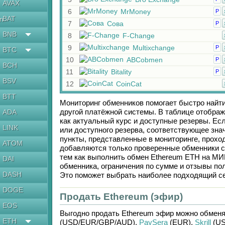
AVAX
6
MrMoney
Р
BAT
en
7
Сова
Р
BNB
8
F-Change
9
Multixchange
Р
BTC
10
ABCobmen
Р
BCH
11
Bitality
Р
BSV
12
CoinCat
BTT
Мониторинг обменников помогает быстро найт
другой платёжной системы. В таблице отображ
ADA
как актуальный курс и доступные резервы. Е
LINK
или доступного резерва, соответствующее зн
пункты, представленные в мониторинге, прохо
ATOM
добавляются только проверенные обменники с
тем как выполнить обмен
Ethereum ETH
на
МИР
DAI
обменника, ограничения по сумме и отзывы по
DASH
Это поможет выбрать наиболее подходящий се
DOGE
Продать Ethereum (эфир)
EOS
Выгодно продать
Ethereum эфир
можно обменя
ETH
(USD/
EUR/
GBP/
AUD)
,
PaySera
(EUR)
,
Skrill
(US