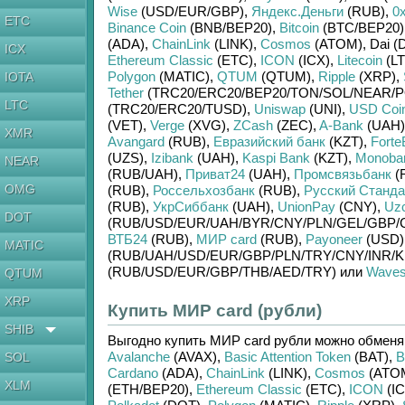
Wise
(USD/
EUR/
GBP)
,
Яндекс.Деньги
(RUB)
,
0
ETC
Binance Coin
(BNB/
BEP20)
,
Bitcoin
(BTC/
BEP20)
(ADA)
,
ChainLink
(LINK)
,
Cosmos
(ATOM)
,
Dai (
ICX
Ethereum Classic
(ETC)
,
ICON
(ICX)
,
Litecoin
(LT
Polygon
(MATIC)
,
QTUM
(QTUM)
,
Ripple
(XRP)
,
IOTA
Tether
(TRC20/
ERC20/
BEP20/
TON/
SOL/
NEAR/
P
LTC
(TRC20/
ERC20/
TUSD)
,
Uniswap
(UNI)
,
USD Coi
(VET)
,
Verge
(XVG)
,
ZCash
(ZEC)
,
A-Bank
(UAH)
XMR
Avangard
(RUB)
,
Евразийский банк
(KZT)
,
Forte
(UZS)
,
Izibank
(UAH)
,
Kaspi Bank
(KZT)
,
Monoba
NEAR
(RUB/
UAH)
,
Приват24
(UAH)
,
Промсвязьбанк
(
OMG
(RUB)
,
Россельхозбанк
(RUB)
,
Русский Станда
(RUB)
,
УкрСиббанк
(UAH)
,
UnionPay
(CNY)
,
Uz
DOT
(RUB/
USD/
EUR/
UAH/
BYR/
CNY/
PLN/
GEL/
GBP/
ВТБ24
(RUB)
,
МИР card
(RUB)
,
Payoneer
(USD)
MATIC
(RUB/
UAH/
USD/
EUR/
GBP/
PLN/
TRY/
CNY/
INR/
K
(RUB/
USD/
EUR/
GBP/
THB/
AED/
TRY)
или
Wave
QTUM
XRP
Купить МИР card (рубли)
SHIB
Выгодно купить
МИР card рубли
можно обмен
Avalanche
(AVAX)
,
Basic Attention Token
(BAT)
,
B
SOL
Cardano
(ADA)
,
ChainLink
(LINK)
,
Cosmos
(ATO
XLM
(ETH/
BEP20)
,
Ethereum Classic
(ETC)
,
ICON
(IC