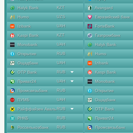
KZT
Halyk Bank
Avangard
UZS
Humo
Евразийский банк
UAH
Izibank
ForteBank
KZT
Kaspi Bank
Газпромбанк
UAH
Monobank
Halyk Bank
RUB
Открытие
Humo
UAH
Ощадбанк
Izibank
RUB
OTP Bank
Kaspi Bank
UAH
Приват24
Monobank
RUB
Промсвязьбанк
Открытие
UAH
ПУМБ
Ощадбанк
RUB
Райффайзен Аваль
OTP Bank
RUB
РНКБ
Приват24
RUB
Россельхозбанк
Промсвязьбанк