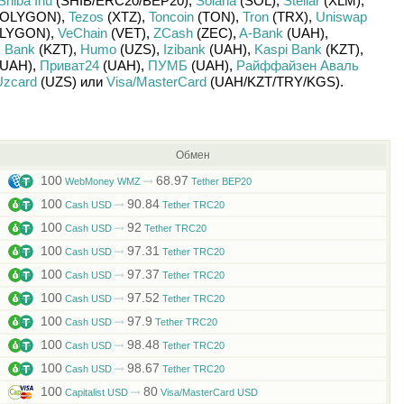
Shiba Inu
(SHIB/
ERC20/
BEP20)
,
Solana
(SOL)
,
Stellar
(XLM)
,
OLYGON)
,
Tezos
(XTZ)
,
Toncoin
(TON)
,
Tron
(TRX)
,
Uniswap
LYGON)
,
VeChain
(VET)
,
ZCash
(ZEC)
,
A-Bank
(UAH)
,
k Bank
(KZT)
,
Humo
(UZS)
,
Izibank
(UAH)
,
Kaspi Bank
(KZT)
,
UAH)
,
Приват24
(UAH)
,
ПУМБ
(UAH)
,
Райффайзен Аваль
Uzcard
(UZS)
или
Visa/MasterCard
(UAH/
KZT/
TRY/
KGS)
.
Обмен
100
68.97
WebMoney WMZ
Tether BEP20
100
90.84
Cash USD
Tether TRC20
100
92
Cash USD
Tether TRC20
100
97.31
Cash USD
Tether TRC20
100
97.37
Cash USD
Tether TRC20
100
97.52
Cash USD
Tether TRC20
100
97.9
Cash USD
Tether TRC20
100
98.48
Cash USD
Tether TRC20
100
98.67
Cash USD
Tether TRC20
100
80
Capitalist USD
Visa/MasterCard USD