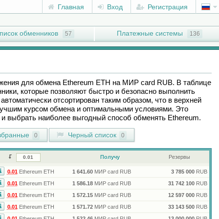
Главная
Вход
Регистрация
писок обменников
Платежные системы
57
136
ожения для обмена
Ethereum ETH
на
МИР card RUB
. В таблице
ники, которые позволяют быстро и безопасно выполнить
автоматически отсортирован таким образом, что в верхней
лучшим курсом обмена и оптимальными условиями. Это
ы и выбрать наиболее выгодный способ обменять
Ethereum
.
бранные
Черный список
0
0
Получу
Резервы
0.01
Ethereum ETH
1 641.60
МИР card RUB
3 785 000
RUB
0.01
Ethereum ETH
1 586.18
МИР card RUB
31 742 100
RUB
0.01
Ethereum ETH
1 572.15
МИР card RUB
12 597 000
RUB
0.01
Ethereum ETH
1 571.72
МИР card RUB
33 143 500
RUB
0.01
Ethereum ETH
1 522.46
МИР card RUB
13 000 000
RUB