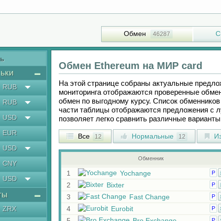
Обмен
С
46287
ть
Обмен
Ethereum
на
МИР card
ьки
На этой странице собраны актуальные предл
RUB
мониторинга отображаются проверенные обмен
обмен по выгодному курсу. Список обменников 
RUB
части таблицы отображаются предложения с 
USD
позволяет легко сравнить различные вариант
EUR
Все
Нормальные
Из
12
12
USD
Обменник
CNY
1
Yochange
Р
USD
2
Bixter
Р
ты
3
Fast Change
Р
ZRX
4
Eurobit
Р
5
Bro Exchange
Р