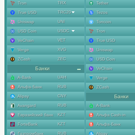
TRX
Tron
Tether
TRC20
True USD
Tezos
UNI
Uniswap
Toncoin
USDC
USD Coin
Tron
VET
VeChain
True USD
XVG
Verge
Uniswap
ZEC
ZCash
USD Coin
Банки
VeChain
UAH
A-Bank
Verge
RUB
Альфа-Банк
ZCash
CNY
Alipay
Банки
RUB
Avangard
A-Bank
KZT
Евразийский банк
Альфа Cash-in
KZT
ForteBank
Альфа-Банк
RUB
Газпромбанк
Alipay