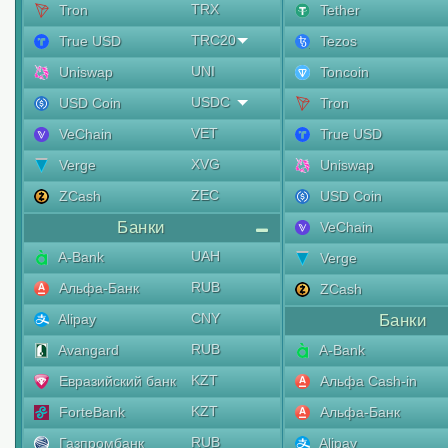
TRX
Tron
Tether
TRC20
True USD
Tezos
UNI
Uniswap
Toncoin
USDC
USD Coin
Tron
VET
VeChain
True USD
XVG
Verge
Uniswap
ZEC
ZCash
USD Coin
Банки
VeChain
UAH
A-Bank
Verge
RUB
Альфа-Банк
ZCash
CNY
Alipay
Банки
RUB
Avangard
A-Bank
KZT
Евразийский банк
Альфа Cash-in
KZT
ForteBank
Альфа-Банк
RUB
Газпромбанк
Alipay