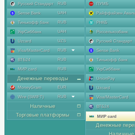
RUB
Русский Стандарт
ПУМБ
UAH
Sense Bank
Райффайзен Авал
RUB
Тинькофф банк
РНКБ
UAH
УкрСиббанк
Россельхозбанк
UZS
Uzcard
Русский Стандарт
RUB
Visa/MasterCard
Sense Bank
RUB
ВТБ24
Тинькофф банк
RUB
МИР card
УкрСиббанк
Денежные переводы
UnionPay
EUR
MoneyGram
Uzcard
RUB
Wire (SWIFT)
Visa/MasterCard
Наличные
ВТБ24
Торговые платформы
МИР card
Денежные пере
Наличные