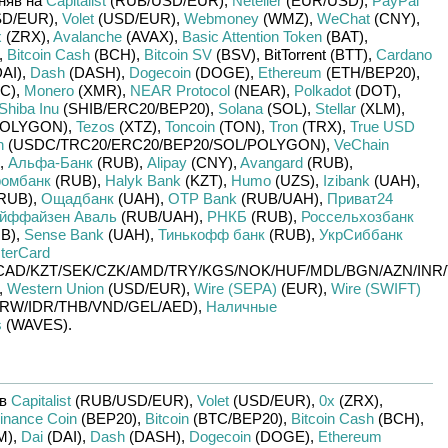
няв на
Capitalist
(RUB/
USD/
EUR)
,
Neteller
(EUR/
USD)
,
PayPal
D/
EUR)
,
Volet
(USD/
EUR)
,
Webmoney
(WMZ)
,
WeChat
(CNY)
,
x
(ZRX)
,
Avalanche
(AVAX)
,
Basic Attention Token
(BAT)
,
,
Bitcoin Cash
(BCH)
,
Bitcoin SV
(BSV)
,
BitTorrent (BTT)
,
Cardano
DAI)
,
Dash
(DASH)
,
Dogecoin
(DOGE)
,
Ethereum
(ETH/
BEP20)
,
C)
,
Monero
(XMR)
,
NEAR Protocol
(NEAR)
,
Polkadot
(DOT)
,
Shiba Inu
(SHIB/
ERC20/
BEP20)
,
Solana
(SOL)
,
Stellar
(XLM)
,
OLYGON)
,
Tezos
(XTZ)
,
Toncoin
(TON)
,
Tron
(TRX)
,
True USD
n
(USDC/
TRC20/
ERC20/
BEP20/
SOL/
POLYGON)
,
VeChain
,
Альфа-Банк
(RUB)
,
Alipay
(CNY)
,
Avangard
(RUB)
,
ромбанк
(RUB)
,
Halyk Bank
(KZT)
,
Humo
(UZS)
,
Izibank
(UAH)
,
RUB)
,
Ощадбанк
(UAH)
,
OTP Bank
(RUB/
UAH)
,
Приват24
йффайзен Аваль
(RUB/
UAH)
,
РНКБ
(RUB)
,
Россельхозбанк
B)
,
Sense Bank
(UAH)
,
Тинькофф банк
(RUB)
,
УкрСиббанк
terCard
CAD/
KZT/
SEK/
CZK/
AMD/
TRY/
KGS/
NOK/
HUF/
MDL/
BGN/
AZN/
INR/
,
Western Union
(USD/
EUR)
,
Wire (SEPA)
(EUR)
,
Wire (SWIFT)
RW/
IDR/
THB/
VND/
GEL/
AED)
,
Наличные
s
(WAVES)
.
яв
Capitalist
(RUB/
USD/
EUR)
,
Volet
(USD/
EUR)
,
0x
(ZRX)
,
inance Coin
(BEP20)
,
Bitcoin
(BTC/
BEP20)
,
Bitcoin Cash
(BCH)
,
M)
,
Dai
(DAI)
,
Dash
(DASH)
,
Dogecoin
(DOGE)
,
Ethereum