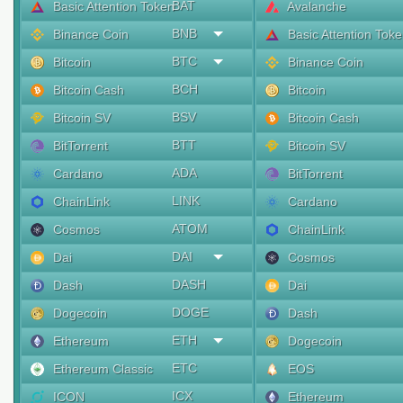
BAT
Basic Attention Token
Avalanche
BNB
Binance Coin
Basic Attention Tok
BTC
Bitcoin
Binance Coin
BCH
Bitcoin Cash
Bitcoin
BSV
Bitcoin SV
Bitcoin Cash
BTT
BitTorrent
Bitcoin SV
ADA
Cardano
BitTorrent
LINK
ChainLink
Cardano
ATOM
Cosmos
ChainLink
DAI
Dai
Cosmos
DASH
Dash
Dai
DOGE
Dogecoin
Dash
ETH
Ethereum
Dogecoin
ETC
Ethereum Classic
EOS
ICX
ICON
Ethereum