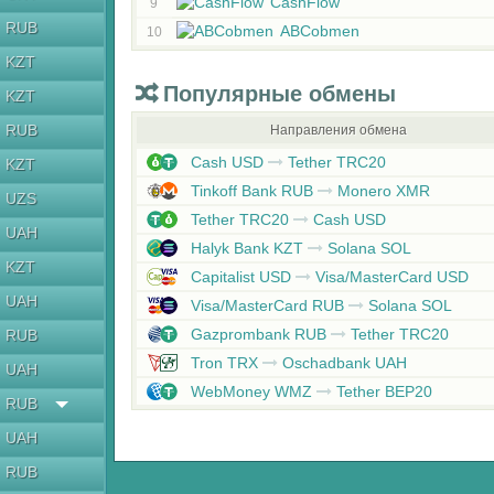
CashFlow
9
RUB
ABCobmen
10
KZT
Популярные обмены
KZT
RUB
Направления обмена
Cash USD
Tether TRC20
KZT
Tinkoff Bank RUB
Monero XMR
UZS
Tether TRC20
Cash USD
UAH
Halyk Bank KZT
Solana SOL
KZT
Capitalist USD
Visa/MasterCard USD
UAH
Visa/MasterCard RUB
Solana SOL
Gazprombank RUB
Tether TRC20
RUB
Tron TRX
Oschadbank UAH
UAH
WebMoney WMZ
Tether BEP20
RUB
UAH
RUB