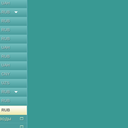
UAH
RUB
ь
RUB
RUB
RUB
UAH
RUB
UAH
CNY
UZS
RUB
RUB
RUB
воды