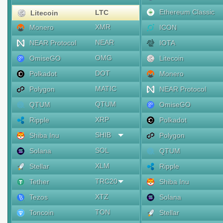
Ethereum Classic
LTC
Litecoin
XMR
Monero
ICON
NEAR
NEAR Protocol
IOTA
OMG
OmiseGO
Litecoin
DOT
Polkadot
Monero
MATIC
Polygon
NEAR Protocol
QTUM
QTUM
OmiseGO
XRP
Ripple
Polkadot
SHIB
Shiba Inu
Polygon
SOL
Solana
QTUM
XLM
Stellar
Ripple
TRC20
Tether
Shiba Inu
XTZ
Tezos
Solana
TON
Toncoin
Stellar