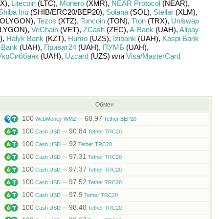
X)
,
Litecoin
(LTC)
,
Monero
(XMR)
,
NEAR Protocol
(NEAR)
,
Shiba Inu
(SHIB/
ERC20/
BEP20)
,
Solana
(SOL)
,
Stellar
(XLM)
,
OLYGON)
,
Tezos
(XTZ)
,
Toncoin
(TON)
,
Tron
(TRX)
,
Uniswap
LYGON)
,
VeChain
(VET)
,
ZCash
(ZEC)
,
A-Bank
(UAH)
,
Alipay
)
,
Halyk Bank
(KZT)
,
Humo
(UZS)
,
Izibank
(UAH)
,
Kaspi Bank
 Bank
(UAH)
,
Приват24
(UAH)
,
ПУМБ
(UAH)
,
УкрСиббанк
(UAH)
,
Uzcard
(UZS)
или
Visa/MasterCard
Обмен
100
68.97
WebMoney WMZ
Tether BEP20
100
90.84
Cash USD
Tether TRC20
100
92
Cash USD
Tether TRC20
100
97.31
Cash USD
Tether TRC20
100
97.37
Cash USD
Tether TRC20
100
97.52
Cash USD
Tether TRC20
100
97.9
Cash USD
Tether TRC20
100
98.48
Cash USD
Tether TRC20