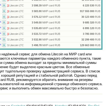
Р
1
Litecoin LTC
3 598.39
МИР card RUB
6 225 530
RUB
1
Litecoin LTC
3 583.90
МИР card RUB
917 555 000
RUB
1
Litecoin LTC
3 576.12
МИР card RUB
30 123 400
RUB
Р
1
Litecoin LTC
3 549.50
МИР card RUB
9 685 320
RUB
Р
1
Litecoin LTC
3 535.69
МИР card RUB
6 895 120
RUB
Р
1
Litecoin LTC
3 533.72
МИР card RUB
3 785 000
RUB
Р
1
Litecoin LTC
3 532.90
МИР card RUB
32 299 400
RUB
Р
1
Litecoin LTC
3 498.78
МИР card RUB
129 663 000
RUB
и надёжный сервис для обмена
Litecoin
на
МИР card
или
аются ключевые параметры каждого обменного пункта, такие
сли сумма обмена выходит за пределы минимальной суммы
ачение будет выделено красным цветом. Все обменные
дят тщательную проверку администрацией сервиса. В список
 хорошей репутацией и стабильной работой. Однако перед
ard RUB
, рекомендуется обратить внимание на резервы
льзователей на информационной странице обменного сервиса.
рвис и выполнить обмен максимально быстро и безопасно.