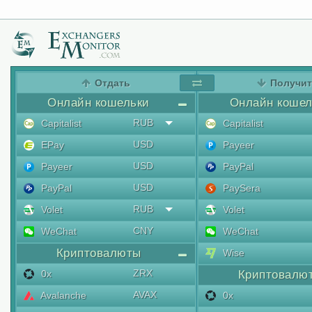
Отдать
Получи
Онлайн кошельки
Онлайн кошел
RUB
Capitalist
Capitalist
USD
EPay
Payeer
USD
Payeer
PayPal
USD
PayPal
PaySera
RUB
Volet
Volet
CNY
WeChat
WeChat
Криптовалюты
Wise
ZRX
0x
Криптовалю
AVAX
Avalanche
0x