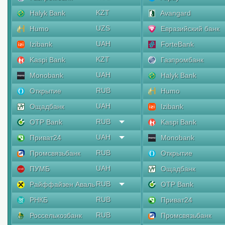
KZT
Halyk Bank
Avangard
UZS
Humo
Евразийский банк
UAH
Izibank
ForteBank
KZT
Kaspi Bank
Газпромбанк
UAH
Monobank
Halyk Bank
RUB
Открытие
Humo
UAH
Ощадбанк
Izibank
RUB
OTP Bank
Kaspi Bank
UAH
Приват24
Monobank
RUB
Промсвязьбанк
Открытие
UAH
ПУМБ
Ощадбанк
RUB
Райффайзен Аваль
OTP Bank
RUB
РНКБ
Приват24
RUB
Россельхозбанк
Промсвязьбанк