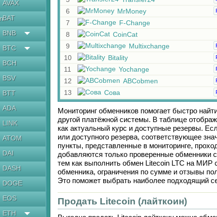
AVAX
6
MrMoney
BAT
en
7
F-Change
BNB
8
CoinCat
9
Multixchange
BTC
10
Bitality
BCH
11
Yochange
BSV
12
ABCobmen
13
Сова
BTT
ADA
Мониторинг обменников помогает быстро найт
другой платёжной системы. В таблице отображ
LINK
как актуальный курс и доступные резервы. Е
или доступного резерва, соответствующее зн
ATOM
пункты, представленные в мониторинге, прохо
DAI
добавляются только проверенные обменники с
тем как выполнить обмен
Litecoin LTC
на
МИР c
DASH
обменника, ограничения по сумме и отзывы по
Это поможет выбрать наиболее подходящий се
DOGE
EOS
Продать Litecoin (лайткоин)
ETH