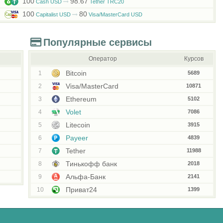
100
98.67
Cash USD
Tether TRC20
100
80
Capitalist USD
Visa/MasterCard USD
Популярные сервисы
Оператор
Курсов
Bitcoin
1
5689
Visa/MasterCard
2
10871
Ethereum
3
5102
Volet
4
7086
Litecoin
5
3915
Payeer
6
4839
Tether
7
11988
Тинькофф банк
8
2018
Альфа-Банк
9
2141
Приват24
10
1399