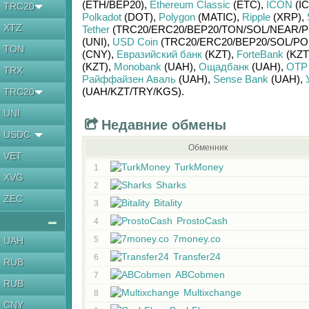
(ETH/
BEP20)
,
Ethereum Classic
(ETC)
,
ICON
(IC
TRC20
Polkadot
(DOT)
,
Polygon
(MATIC)
,
Ripple
(XRP)
,
XTZ
Tether
(TRC20/
ERC20/
BEP20/
TON/
SOL/
NEAR/
P
(UNI)
,
USD Coin
(TRC20/
ERC20/
BEP20/
SOL/
PO
TON
(CNY)
,
Евразийский банк
(KZT)
,
ForteBank
(KZT
(KZT)
,
Monobank
(UAH)
,
Ощадбанк
(UAH)
,
OTP
TRX
Райффайзен Аваль
(UAH)
,
Sense Bank
(UAH)
,
(UAH/
KZT/
TRY/
KGS)
.
TRC20
UNI
Недавние обмены
USDC
Обменник
VET
TurkMoney
1
XVG
Sharks
2
ZEC
Bitality
3
ProstoCash
4
7money.co
5
UAH
Transfer24
6
RUB
ABCobmen
7
RUB
Multixchange
8
CNY