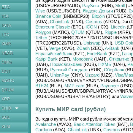
Выгодно продать
Litecoin лайткоин
можно обме
(USD/
EUR/
GBP/
AUD)
,
PaySera
(EUR)
,
Skrill
(US
ETC
Wise
(USD/
EUR/
GBP)
,
Яндекс.Деньги
(RUB)
,
0
ICX
Binance Coin
(BNB/
BEP20)
,
Bitcoin
(BTC/
BEP20)
(ADA)
,
ChainLink
(LINK)
,
Cosmos
(ATOM)
,
Dai (
IOTA
Ethereum Classic
(ETC)
,
ICON
(ICX)
,
Litecoin
(LT
Polygon
(MATIC)
,
QTUM
(QTUM)
,
Ripple
(XRP)
,
LTC
Tether
(TRC20/
ERC20/
BEP20/
TON/
SOL/
NEAR/
P
(TRC20/
ERC20/
TUSD)
,
Uniswap
(UNI)
,
USD Coi
XMR
(VET)
,
Verge
(XVG)
,
ZCash
(ZEC)
,
A-Bank
(UAH)
NEAR
Евразийский банк
(KZT)
,
ForteBank
(KZT)
,
Газп
Kaspi Bank
(KZT)
,
Monobank
(UAH)
,
Открытие
(
OMG
(UAH)
,
Промсвязьбанк
(RUB)
,
ПУМБ
(UAH)
,
Ра
(RUB)
,
Русский Стандарт
(RUB)
,
Сбербанк
(RU
DOT
(UAH)
,
UnionPay
(CNY)
,
Uzcard
(UZS)
,
Visa/Mas
(RUB/
USD/
EUR/
UAH/
BYR/
CNY/
PLN/
GEL/
GBP/
MATIC
ВТБ24
(RUB)
,
МИР card
(RUB)
,
Payoneer
(USD)
QTUM
(RUB/
UAH/
USD/
EUR/
GBP/
PLN/
TRY/
CNY/
INR/
K
(RUB/
USD/
EUR/
GBP/
THB/
AED/
TRY)
или
Wave
XRP
SHIB
Купить МИР card (рубли)
SOL
Выгодно купить
МИР card рубли
можно обмен
Avalanche
(AVAX)
,
Basic Attention Token
(BAT)
,
B
XLM
Cardano
(ADA)
,
ChainLink
(LINK)
,
Cosmos
(ATO