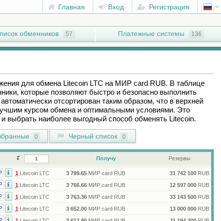
Главная
Вход
Регистрация
писок обменников
Платежные системы
57
136
ожения для обмена
Litecoin LTC
на
МИР card RUB
. В таблице
ники, которые позволяют быстро и безопасно выполнить
автоматически отсортирован таким образом, что в верхней
лучшим курсом обмена и оптимальными условиями. Это
ы и выбрать наиболее выгодный способ обменять
Litecoin
.
бранные
Черный список
0
0
Получу
Резервы
Р
1
Litecoin LTC
3 799.65
МИР card RUB
31 742 100
RUB
Р
1
Litecoin LTC
3 766.66
МИР card RUB
12 597 000
RUB
Р
1
Litecoin LTC
3 763.36
МИР card RUB
33 143 500
RUB
Р
1
Litecoin LTC
3 652.00
МИР card RUB
13 000 000
RUB
Р
1
Litecoin LTC
3 612.90
МИР card RUB
11 194 200
RUB