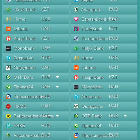
KZT
RUB
Halyk Bank
Avangard
UZS
KZT
Humo
Евразийский банк
UAH
KZT
Izibank
ForteBank
KZT
RUB
Kaspi Bank
Газпромбанк
UAH
KZT
Monobank
Halyk Bank
RUB
UZS
Открытие
Humo
UAH
UAH
Ощадбанк
Izibank
RUB
KZT
OTP Bank
Kaspi Bank
UAH
UAH
Приват24
Monobank
RUB
RUB
Промсвязьбанк
Открытие
UAH
UAH
ПУМБ
Ощадбанк
RUB
RUB
Райффайзен Аваль
OTP Bank
RUB
UAH
РНКБ
Приват24
RUB
RUB
Россельхозбанк
Промсвязьбанк