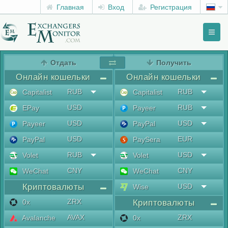
Главная
Вход
Регистрация
Toggl
naviga
menu
Отдать
Получить
Онлайн кошельки
Онлайн кошельки
RUB
RUB
Capitalist
Capitalist
USD
RUB
EPay
Payeer
USD
USD
Payeer
PayPal
USD
EUR
PayPal
PaySera
RUB
USD
Volet
Volet
CNY
CNY
WeChat
WeChat
Криптовалюты
USD
Wise
ZRX
0x
Криптовалюты
AVAX
ZRX
Avalanche
0x