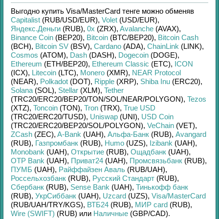
Выгодно купить
Visa/MasterCard тенге
можно обменяв
Capitalist
(RUB/
USD/
EUR)
,
Volet
(USD/
EUR)
,
Яндекс.Деньги
(RUB)
,
0x
(ZRX)
,
Avalanche
(AVAX)
,
Binance Coin
(BEP20)
,
Bitcoin
(BTC/
BEP20)
,
Bitcoin Cash
(BCH)
,
Bitcoin SV
(BSV)
,
Cardano
(ADA)
,
ChainLink
(LINK)
,
Cosmos
(ATOM)
,
Dash
(DASH)
,
Dogecoin
(DOGE)
,
Ethereum
(ETH/
BEP20)
,
Ethereum Classic
(ETC)
,
ICON
(ICX)
,
Litecoin
(LTC)
,
Monero
(XMR)
,
NEAR Protocol
(NEAR)
,
Polkadot
(DOT)
,
Ripple
(XRP)
,
Shiba Inu
(ERC20)
,
Solana
(SOL)
,
Stellar
(XLM)
,
Tether
(TRC20/
ERC20/
BEP20/
TON/
SOL/
NEAR/
POLYGON)
,
Tezos
(XTZ)
,
Toncoin
(TON)
,
Tron
(TRX)
,
True USD
(TRC20/
ERC20/
TUSD)
,
Uniswap
(UNI)
,
USD Coin
(TRC20/
ERC20/
BEP20/
SOL/
POLYGON)
,
VeChain
(VET)
,
ZCash
(ZEC)
,
A-Bank
(UAH)
,
Альфа-Банк
(RUB)
,
Avangard
(RUB)
,
Газпромбанк
(RUB)
,
Humo
(UZS)
,
Izibank
(UAH)
,
Monobank
(UAH)
,
Открытие
(RUB)
,
Ощадбанк
(UAH)
,
OTP Bank
(UAH)
,
Приват24
(UAH)
,
Промсвязьбанк
(RUB)
,
ПУМБ
(UAH)
,
Райффайзен Аваль
(RUB/
UAH)
,
Россельхозбанк
(RUB)
,
Русский Стандарт
(RUB)
,
Сбербанк
(RUB)
,
Sense Bank
(UAH)
,
Тинькофф банк
(RUB)
,
УкрСиббанк
(UAH)
,
Uzcard
(UZS)
,
Visa/MasterCard
(RUB/
UAH/
TRY/
KGS)
,
ВТБ24
(RUB)
,
МИР card
(RUB)
,
Wire (SWIFT)
(RUB)
или
Наличные
(GBP/
CAD)
.