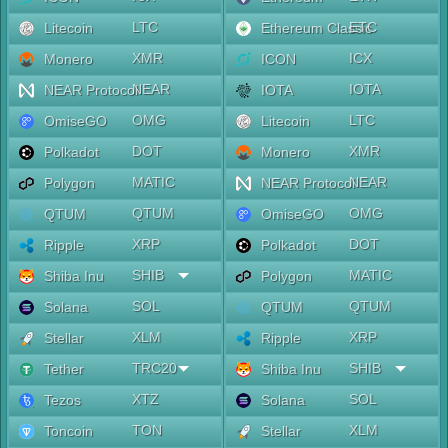
LTC
ETC
Litecoin
Ethereum Classic
XMR
ICX
Monero
ICON
NEAR
IOTA
NEAR Protocol
IOTA
OMG
LTC
OmiseGO
Litecoin
DOT
XMR
Polkadot
Monero
MATIC
NEAR
Polygon
NEAR Protocol
QTUM
OMG
QTUM
OmiseGO
XRP
DOT
Ripple
Polkadot
SHIB
MATIC
Shiba Inu
Polygon
SOL
QTUM
Solana
QTUM
XLM
XRP
Stellar
Ripple
TRC20
SHIB
Tether
Shiba Inu
XTZ
SOL
Tezos
Solana
TON
XLM
Toncoin
Stellar