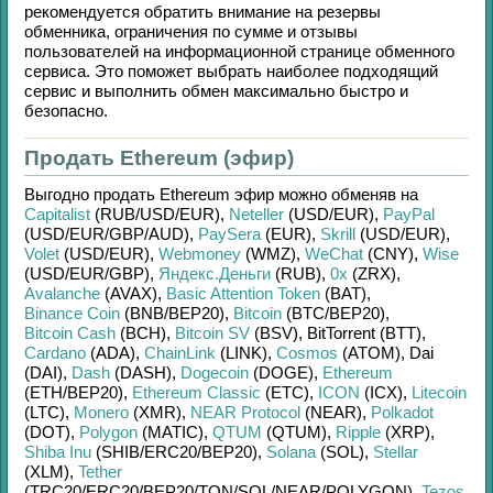
рекомендуется обратить внимание на резервы
обменника, ограничения по сумме и отзывы
пользователей на информационной странице обменного
сервиса. Это поможет выбрать наиболее подходящий
сервис и выполнить обмен максимально быстро и
безопасно.
Продать Ethereum (эфир)
Выгодно продать
Ethereum эфир
можно обменяв на
Capitalist
(RUB/
USD/
EUR)
,
Neteller
(USD/
EUR)
,
PayPal
(USD/
EUR/
GBP/
AUD)
,
PaySera
(EUR)
,
Skrill
(USD/
EUR)
,
Volet
(USD/
EUR)
,
Webmoney
(WMZ)
,
WeChat
(CNY)
,
Wise
(USD/
EUR/
GBP)
,
Яндекс.Деньги
(RUB)
,
0x
(ZRX)
,
Avalanche
(AVAX)
,
Basic Attention Token
(BAT)
,
Binance Coin
(BNB/
BEP20)
,
Bitcoin
(BTC/
BEP20)
,
Bitcoin Cash
(BCH)
,
Bitcoin SV
(BSV)
,
BitTorrent (BTT)
,
Cardano
(ADA)
,
ChainLink
(LINK)
,
Cosmos
(ATOM)
,
Dai
(DAI)
,
Dash
(DASH)
,
Dogecoin
(DOGE)
,
Ethereum
(ETH/
BEP20)
,
Ethereum Classic
(ETC)
,
ICON
(ICX)
,
Litecoin
(LTC)
,
Monero
(XMR)
,
NEAR Protocol
(NEAR)
,
Polkadot
(DOT)
,
Polygon
(MATIC)
,
QTUM
(QTUM)
,
Ripple
(XRP)
,
Shiba Inu
(SHIB/
ERC20/
BEP20)
,
Solana
(SOL)
,
Stellar
(XLM)
,
Tether
(TRC20/
ERC20/
BEP20/
TON/
SOL/
NEAR/
POLYGON)
,
Tezos