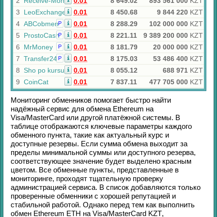
2
Receive-Money
0.01
8 649.02
893 561 000
KZT
3
LeoExchanger
0.01
8 450.68
9 844 220
KZT
4
ABCobmen
0.01
8 288.29
102 000 000
KZT
Р
5
ProstoCash
0.01
8 221.11
9 389 200 000
KZT
Р
6
MrMoney
0.01
8 181.79
20 000 000
KZT
Р
7
Transfer24
0.01
8 175.03
53 486 400
KZT
Р
8
Sho po kursu
0.01
8 055.12
688 971
KZT
9
CoinCat
0.01
7 837.11
477 705 000
KZT
Мониторинг обменников помогает быстро найти
надёжный сервис для обмена
Ethereum
на
Visa/MasterCard
или другой платёжной системы. В
таблице отображаются ключевые параметры каждого
обменного пункта, такие как актуальный курс и
доступные резервы. Если сумма обмена выходит за
пределы минимальной суммы или доступного резерва,
соответствующее значение будет выделено красным
цветом. Все обменные пункты, представленные в
мониторинге, проходят тщательную проверку
администрацией сервиса. В список добавляются только
проверенные обменники с хорошей репутацией и
стабильной работой. Однако перед тем как выполнить
обмен
Ethereum ETH
на
Visa/MasterCard KZT
,