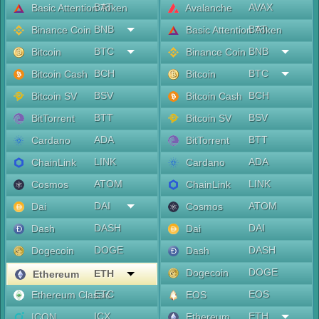
BAT
AVAX
Basic Attention Token
Avalanche
BNB
BAT
Binance Coin
Basic Attention Token
BTC
BNB
Bitcoin
Binance Coin
BCH
BTC
Bitcoin Cash
Bitcoin
BSV
BCH
Bitcoin SV
Bitcoin Cash
BTT
BSV
BitTorrent
Bitcoin SV
ADA
BTT
Cardano
BitTorrent
LINK
ADA
ChainLink
Cardano
ATOM
LINK
Cosmos
ChainLink
DAI
ATOM
Dai
Cosmos
DASH
DAI
Dash
Dai
DOGE
DASH
Dogecoin
Dash
DOGE
Dogecoin
ETH
Ethereum
ETC
EOS
Ethereum Classic
EOS
ICX
ETH
ICON
Ethereum