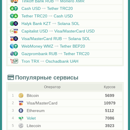
Tinkoff Bank RUB
Monero XMR
Cash USD
Tether TRC20
Tether TRC20
Cash USD
Halyk Bank KZT
Solana SOL
Capitalist USD
Visa/MasterCard USD
Visa/MasterCard RUB
Solana SOL
WebMoney WMZ
Tether BEP20
Gazprombank RUB
Tether TRC20
Tron TRX
Oschadbank UAH
Популярные сервисы
Оператор
Курсов
Bitcoin
5699
1
Visa/MasterCard
10979
2
Ethereum
5112
3
Volet
7086
4
Litecoin
3923
5