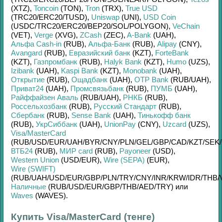
(XTZ)
,
Toncoin
(TON)
,
Tron
(TRX)
,
True USD
(TRC20/
ERC20/
TUSD)
,
Uniswap
(UNI)
,
USD Coin
(USDC/
TRC20/
ERC20/
BEP20/
SOL/
POLYGON)
,
VeChain
(VET)
,
Verge
(XVG)
,
ZCash
(ZEC)
,
A-Bank
(UAH)
,
Альфа Cash-in
(RUB)
,
Альфа-Банк
(RUB)
,
Alipay
(CNY)
,
Avangard
(RUB)
,
Евразийский банк
(KZT)
,
ForteBank
(KZT)
,
Газпромбанк
(RUB)
,
Halyk Bank
(KZT)
,
Humo
(UZS)
,
Izibank
(UAH)
,
Kaspi Bank
(KZT)
,
Monobank
(UAH)
,
Открытие
(RUB)
,
Ощадбанк
(UAH)
,
OTP Bank
(RUB/
UAH)
,
Приват24
(UAH)
,
Промсвязьбанк
(RUB)
,
ПУМБ
(UAH)
,
Райффайзен Аваль
(RUB/
UAH)
,
РНКБ
(RUB)
,
Россельхозбанк
(RUB)
,
Русский Стандарт
(RUB)
,
Сбербанк
(RUB)
,
Sense Bank
(UAH)
,
Тинькофф банк
(RUB)
,
УкрСиббанк
(UAH)
,
UnionPay
(CNY)
,
Uzcard
(UZS)
,
Visa/MasterCard
(RUB/
USD/
EUR/
UAH/
BYR/
CNY/
PLN/
GEL/
GBP/
CAD/
KZT/
SEK/
ВТБ24
(RUB)
,
МИР card
(RUB)
,
Payoneer
(USD)
,
Western Union
(USD/
EUR)
,
Wire (SEPA)
(EUR)
,
Wire (SWIFT)
(RUB/
UAH/
USD/
EUR/
GBP/
PLN/
TRY/
CNY/
INR/
KRW/
IDR/
THB/
Наличные
(RUB/
USD/
EUR/
GBP/
THB/
AED/
TRY)
или
Waves
(WAVES)
.
Купить Visa/MasterCard (тенге)