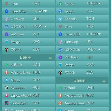
TRX
TRC20
Tron
Tether
TRC20
XTZ
True USD
Tezos
UNI
TON
Uniswap
Toncoin
USDC
TRX
USD Coin
Tron
VET
TRC20
VeChain
True USD
XVG
UNI
Verge
Uniswap
ZEC
USDC
ZCash
USD Coin
Банки
VET
VeChain
UAH
A-Bank
XVG
Verge
RUB
Альфа-Банк
ZEC
ZCash
CNY
Alipay
Банки
RUB
UAH
Avangard
A-Bank
KZT
RUB
Евразийский банк
Альфа Cash-in
KZT
RUB
ForteBank
Альфа-Банк
RUB
CNY
Газпромбанк
Alipay