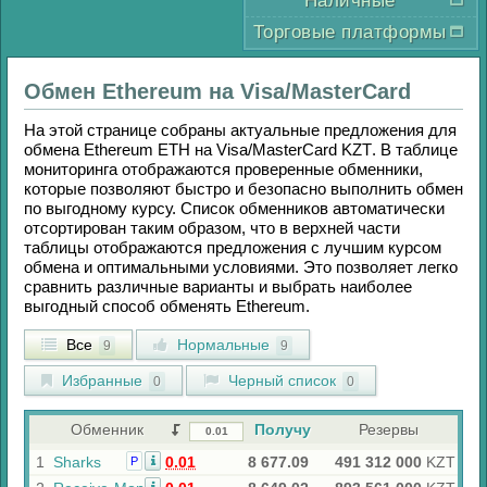
Наличные
Торговые платформы
Обмен
Ethereum
на
Visa/MasterCard
На этой странице собраны актуальные предложения для
обмена
Ethereum ETH
на
Visa/MasterCard KZT
. В таблице
мониторинга отображаются проверенные обменники,
которые позволяют быстро и безопасно выполнить обмен
по выгодному курсу. Список обменников автоматически
отсортирован таким образом, что в верхней части
таблицы отображаются предложения с лучшим курсом
обмена и оптимальными условиями. Это позволяет легко
сравнить различные варианты и выбрать наиболее
выгодный способ обменять
Ethereum
.
Все
Нормальные
9
9
Избранные
Черный список
0
0
Обменник
Получу
Резервы
1
Sharks
0.01
8 677.09
491 312 000
KZT
Р