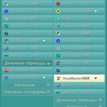
RUB
UAH
Русский Стандарт
ПУМБ
UAH
RUB
Sense Bank
Райффайзен Аваль
RUB
RUB
Тинькофф банк
РНКБ
UAH
RUB
УкрСиббанк
Россельхозбанк
UZS
RUB
Uzcard
Русский Стандарт
RUB
UAH
Visa/MasterCard
Sense Bank
RUB
RUB
ВТБ24
Тинькофф банк
RUB
UAH
МИР card
УкрСиббанк
Денежные переводы
CNY
UnionPay
EUR
MoneyGram
UZS
Uzcard
RUB
Wire (SWIFT)
KZT
Visa/MasterCard
Наличные
RUB
ВТБ24
Торговые платформы
RUB
МИР card
Денежные переводы