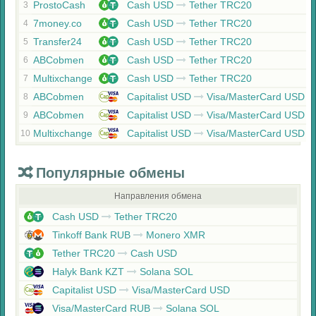
ProstoCash
Cash USD
Tether TRC20
3
7money.co
Cash USD
Tether TRC20
4
Transfer24
Cash USD
Tether TRC20
5
ABCobmen
Cash USD
Tether TRC20
6
Multixchange
Cash USD
Tether TRC20
7
ABCobmen
Capitalist USD
Visa/MasterCard USD
8
ABCobmen
Capitalist USD
Visa/MasterCard USD
9
Multixchange
Capitalist USD
Visa/MasterCard USD
10
Популярные обмены
Направления обмена
Cash USD
Tether TRC20
Tinkoff Bank RUB
Monero XMR
Tether TRC20
Cash USD
Halyk Bank KZT
Solana SOL
Capitalist USD
Visa/MasterCard USD
Visa/MasterCard RUB
Solana SOL