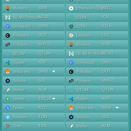
XMR
ETC
Monero
Ethereum Classic
NEAR
ICX
NEAR Protocol
ICON
OMG
IOTA
OmiseGO
IOTA
DOT
LTC
Polkadot
Litecoin
MATIC
XMR
Polygon
Monero
QTUM
NEAR
QTUM
NEAR Protocol
XRP
OMG
Ripple
OmiseGO
SHIB
DOT
Shiba Inu
Polkadot
SOL
MATIC
Solana
Polygon
XLM
QTUM
Stellar
QTUM
TRC20
XRP
Tether
Ripple
XTZ
SHIB
Tezos
Shiba Inu
TON
SOL
Toncoin
Solana
TRX
XLM
Tron
Stellar