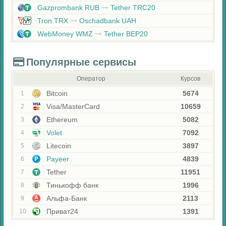
Gazprombank RUB
Tether TRC20
Tron TRX
Oschadbank UAH
WebMoney WMZ
Tether BEP20
Популярные сервисы
Оператор
Курсов
Bitcoin
5674
1
Visa/MasterCard
10659
2
Ethereum
5082
3
Volet
7092
4
Litecoin
3897
5
Payeer
4839
6
Tether
11951
7
Тинькофф банк
1996
8
Альфа-Банк
2113
9
Приват24
1391
10