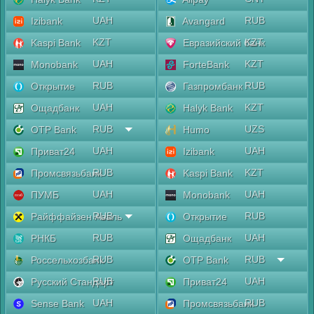
UAH
RUB
Izibank
Avangard
KZT
KZT
Kaspi Bank
Евразийский банк
UAH
KZT
Monobank
ForteBank
RUB
RUB
Открытие
Газпромбанк
UAH
KZT
Ощадбанк
Halyk Bank
RUB
UZS
OTP Bank
Humo
UAH
UAH
Приват24
Izibank
RUB
KZT
Промсвязьбанк
Kaspi Bank
UAH
UAH
ПУМБ
Monobank
RUB
RUB
Райффайзен Аваль
Открытие
RUB
UAH
РНКБ
Ощадбанк
RUB
RUB
Россельхозбанк
OTP Bank
RUB
UAH
Русский Стандарт
Приват24
UAH
RUB
Sense Bank
Промсвязьбанк