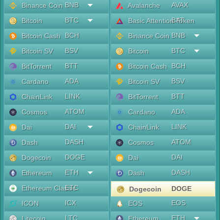
BNB
AVAX
Binance Coin
Avalanche
BTC
BAT
Bitcoin
Basic Attention Token
BCH
BNB
Bitcoin Cash
Binance Coin
BSV
BTC
Bitcoin SV
Bitcoin
BTT
BCH
BitTorrent
Bitcoin Cash
ADA
BSV
Cardano
Bitcoin SV
LINK
BTT
ChainLink
BitTorrent
ATOM
ADA
Cosmos
Cardano
DAI
LINK
Dai
ChainLink
DASH
ATOM
Dash
Cosmos
DOGE
DAI
Dogecoin
Dai
ETH
DASH
Ethereum
Dash
ETC
Ethereum Classic
DOGE
Dogecoin
ICX
EOS
ICON
EOS
LTC
ETH
Litecoin
Ethereum