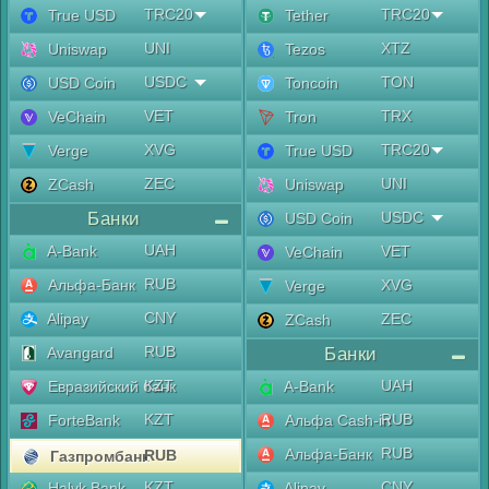
TRC20
TRC20
True USD
Tether
UNI
XTZ
Uniswap
Tezos
USDC
TON
USD Coin
Toncoin
VET
TRX
VeChain
Tron
XVG
TRC20
Verge
True USD
ZEC
UNI
ZCash
Uniswap
Банки
USDC
USD Coin
UAH
A-Bank
VET
VeChain
RUB
Альфа-Банк
XVG
Verge
CNY
Alipay
ZEC
ZCash
RUB
Avangard
Банки
KZT
UAH
Евразийский банк
A-Bank
KZT
RUB
ForteBank
Альфа Cash-in
RUB
Альфа-Банк
RUB
Газпромбанк
KZT
CNY
Halyk Bank
Alipay