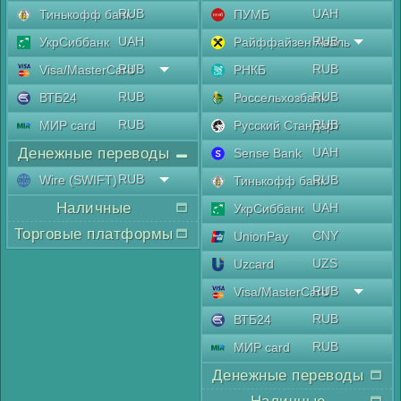
RUB
UAH
Тинькофф банк
ПУМБ
UAH
RUB
УкрСиббанк
Райффайзен Аваль
RUB
RUB
Visa/MasterCard
РНКБ
RUB
RUB
ВТБ24
Россельхозбанк
RUB
RUB
МИР card
Русский Стандарт
Денежные переводы
UAH
Sense Bank
RUB
Wire (SWIFT)
RUB
Тинькофф банк
Наличные
UAH
УкрСиббанк
Торговые платформы
CNY
UnionPay
UZS
Uzcard
RUB
Visa/MasterCard
RUB
ВТБ24
RUB
МИР card
Денежные переводы