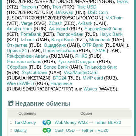
(TRC20/
ERC20/
BEP20/
TON/
SOL/
NEAR/
POLYGON)
,
Tezos
(XTZ)
,
Toncoin
(TON)
,
Tron
(TRX)
,
True USD
(TRC20/
ERC20/
TUSD)
,
Uniswap
(UNI)
,
USD Coin
(USDC/
TRC20/
ERC20/
BEP20/
SOL/
POLYGON)
,
VeChain
(VET)
,
Verge
(XVG)
,
ZCash
(ZEC)
,
A-Bank
(UAH)
,
Альфа-Банк
(RUB)
,
Avangard
(RUB)
,
Евразийский банк
(KZT)
,
ForteBank
(KZT)
,
Газпромбанк
(RUB)
,
Halyk Bank
(KZT)
,
Izibank
(UAH)
,
Kaspi Bank
(KZT)
,
Monobank
(UAH)
,
Открытие
(RUB)
,
Ощадбанк
(UAH)
,
OTP Bank
(RUB/
UAH)
,
Приват24
(UAH)
,
Промсвязьбанк
(RUB)
,
ПУМБ
(UAH)
,
Райффайзен Аваль
(RUB/
UAH)
,
РНКБ
(RUB)
,
Россельхозбанк
(RUB)
,
Русский Стандарт
(RUB)
,
Сбербанк
(RUB)
,
Sense Bank
(UAH)
,
Тинькофф банк
(RUB)
,
УкрСиббанк
(UAH)
,
Visa/MasterCard
(RUB/
UAH/
KZT/
AZN)
,
ВТБ24
(RUB)
,
МИР card
(RUB)
,
Wire (SWIFT)
(RUB)
,
Наличные
(RUB/
USD/
EUR/
GBP/
CAD/
TRY)
или
Waves
(WAVES)
.
Недавние обмены
Обменник
Обмен
TurkMoney
WebMoney WMZ
Tether BEP20
1
Bitality
Cash USD
Tether TRC20
2