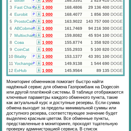
2
Bixter
1 000
168.5391
2 829 410
DOGE
Р
3
Fast Change
1 000
168.4806
29 136 400
DOGE
Р
4
Eurobit
1 000
168.4077
1 856 300
DOGE
Р
5
ProstoCash
1 000
163.9022
143 757 000
DOGE
Р
6
ABCobmen
1 000
161.7469
94 216 300
DOGE
Р
7
Multixchange
1 000
159.8082
45 934 100
DOGE
Р
8
Сова
1 000
155.8774
1 358 920
DOGE
9
CoinCat
1 000
155.2933
5 100 820
DOGE
10
Bitality
1 000
153.1377
43 391 100
DOGE
Р
11
Yochange
1 000
149.9138
1 544 690
DOGE
Р
12
ExHub
1 000
145.9564
89 135
DOGE
Мониторинг обменников помогает быстро найти
надёжный сервис для обмена
Газпромбанк
на
Dogecoin
или другой платёжной системы. В таблице отображаются
ключевые параметры каждого обменного пункта, такие
как актуальный курс и доступные резервы. Если сумма
обмена выходит за пределы минимальной суммы или
доступного резерва, соответствующее значение будет
выделено красным цветом. Все обменные пункты,
представленные в мониторинге, проходят тщательную
проверку администрацией сервиса. В список