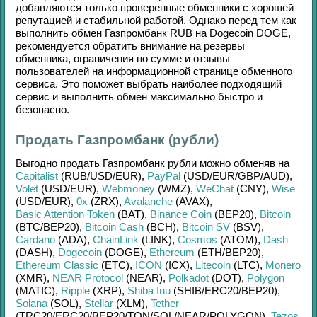
добавляются только проверенные обменники с хорошей
репутацией и стабильной работой. Однако перед тем как
выполнить обмен
Газпромбанк RUB
на
Dogecoin DOGE
,
рекомендуется обратить внимание на резервы
обменника, ограничения по сумме и отзывы
пользователей на информационной странице обменного
сервиса. Это поможет выбрать наиболее подходящий
сервис и выполнить обмен максимально быстро и
безопасно.
Продать Газпромбанк (рубли)
Выгодно продать
Газпромбанк рубли
можно обменяв на
Capitalist
(RUB/
USD/
EUR)
,
PayPal
(USD/
EUR/
GBP/
AUD)
,
Volet
(USD/
EUR)
,
Webmoney
(WMZ)
,
WeChat
(CNY)
,
Wise
(USD/
EUR)
,
0x
(ZRX)
,
Avalanche
(AVAX)
,
Basic Attention Token
(BAT)
,
Binance Coin
(BEP20)
,
Bitcoin
(BTC/
BEP20)
,
Bitcoin Cash
(BCH)
,
Bitcoin SV
(BSV)
,
Cardano
(ADA)
,
ChainLink
(LINK)
,
Cosmos
(ATOM)
,
Dash
(DASH)
,
Dogecoin
(DOGE)
,
Ethereum
(ETH/
BEP20)
,
Ethereum Classic
(ETC)
,
ICON
(ICX)
,
Litecoin
(LTC)
,
Monero
(XMR)
,
NEAR Protocol
(NEAR)
,
Polkadot
(DOT)
,
Polygon
(MATIC)
,
Ripple
(XRP)
,
Shiba Inu
(SHIB/
ERC20/
BEP20)
,
Solana
(SOL)
,
Stellar
(XLM)
,
Tether
(TRC20/
ERC20/
BEP20/
TON/
SOL/
NEAR/
POLYGON)
,
Tezos