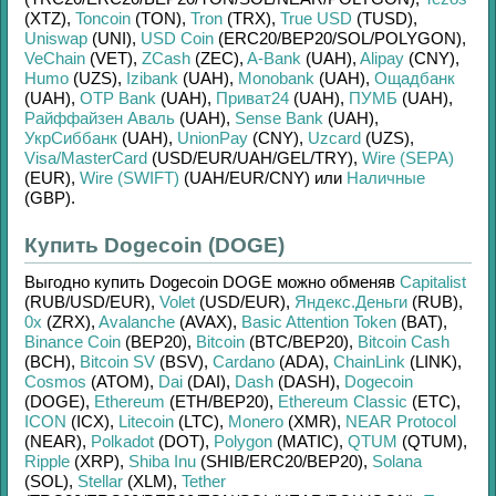
(XTZ)
,
Toncoin
(TON)
,
Tron
(TRX)
,
True USD
(TUSD)
,
Uniswap
(UNI)
,
USD Coin
(ERC20/
BEP20/
SOL/
POLYGON)
,
VeChain
(VET)
,
ZCash
(ZEC)
,
A-Bank
(UAH)
,
Alipay
(CNY)
,
Humo
(UZS)
,
Izibank
(UAH)
,
Monobank
(UAH)
,
Ощадбанк
(UAH)
,
OTP Bank
(UAH)
,
Приват24
(UAH)
,
ПУМБ
(UAH)
,
Райффайзен Аваль
(UAH)
,
Sense Bank
(UAH)
,
УкрСиббанк
(UAH)
,
UnionPay
(CNY)
,
Uzcard
(UZS)
,
Visa/MasterCard
(USD/
EUR/
UAH/
GEL/
TRY)
,
Wire (SEPA)
(EUR)
,
Wire (SWIFT)
(UAH/
EUR/
CNY)
или
Наличные
(GBP)
.
Купить Dogecoin (DOGE)
Выгодно купить
Dogecoin DOGE
можно обменяв
Capitalist
(RUB/
USD/
EUR)
,
Volet
(USD/
EUR)
,
Яндекс.Деньги
(RUB)
,
0x
(ZRX)
,
Avalanche
(AVAX)
,
Basic Attention Token
(BAT)
,
Binance Coin
(BEP20)
,
Bitcoin
(BTC/
BEP20)
,
Bitcoin Cash
(BCH)
,
Bitcoin SV
(BSV)
,
Cardano
(ADA)
,
ChainLink
(LINK)
,
Cosmos
(ATOM)
,
Dai
(DAI)
,
Dash
(DASH)
,
Dogecoin
(DOGE)
,
Ethereum
(ETH/
BEP20)
,
Ethereum Classic
(ETC)
,
ICON
(ICX)
,
Litecoin
(LTC)
,
Monero
(XMR)
,
NEAR Protocol
(NEAR)
,
Polkadot
(DOT)
,
Polygon
(MATIC)
,
QTUM
(QTUM)
,
Ripple
(XRP)
,
Shiba Inu
(SHIB/
ERC20/
BEP20)
,
Solana
(SOL)
,
Stellar
(XLM)
,
Tether