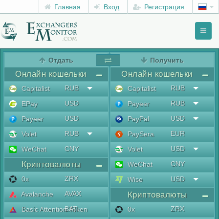
Главная
Вход
Регистрация
Toggl
naviga
menu
Отдать
Получить
Онлайн кошельки
Онлайн кошельки
RUB
RUB
Capitalist
Capitalist
USD
RUB
EPay
Payeer
USD
USD
Payeer
PayPal
RUB
EUR
Volet
PaySera
CNY
USD
WeChat
Volet
Криптовалюты
CNY
WeChat
ZRX
0x
USD
Wise
AVAX
Avalanche
Криптовалюты
BAT
ZRX
Basic Attention Token
0x