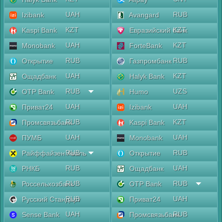
UAH
RUB
Izibank
Avangard
KZT
KZT
Kaspi Bank
Евразийский банк
UAH
KZT
Monobank
ForteBank
RUB
RUB
Открытие
Газпромбанк
UAH
KZT
Ощадбанк
Halyk Bank
RUB
UZS
OTP Bank
Humo
UAH
UAH
Приват24
Izibank
RUB
KZT
Промсвязьбанк
Kaspi Bank
UAH
UAH
ПУМБ
Monobank
RUB
RUB
Райффайзен Аваль
Открытие
RUB
UAH
РНКБ
Ощадбанк
RUB
RUB
Россельхозбанк
OTP Bank
RUB
UAH
Русский Стандарт
Приват24
UAH
RUB
Sense Bank
Промсвязьбанк