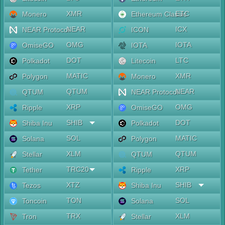
XMR
ETC
Monero
Ethereum Classic
NEAR
ICX
NEAR Protocol
ICON
OMG
IOTA
OmiseGO
IOTA
DOT
LTC
Polkadot
Litecoin
MATIC
XMR
Polygon
Monero
QTUM
NEAR
QTUM
NEAR Protocol
XRP
OMG
Ripple
OmiseGO
SHIB
DOT
Shiba Inu
Polkadot
SOL
MATIC
Solana
Polygon
XLM
QTUM
Stellar
QTUM
TRC20
XRP
Tether
Ripple
XTZ
SHIB
Tezos
Shiba Inu
TON
SOL
Toncoin
Solana
TRX
XLM
Tron
Stellar