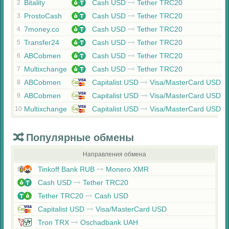
Bitality
Cash USD
Tether TRC20
2
ProstoCash
Cash USD
Tether TRC20
3
7money.co
Cash USD
Tether TRC20
4
Transfer24
Cash USD
Tether TRC20
5
ABCobmen
Cash USD
Tether TRC20
6
Multixchange
Cash USD
Tether TRC20
7
ABCobmen
Capitalist USD
Visa/MasterCard USD
8
ABCobmen
Capitalist USD
Visa/MasterCard USD
9
Multixchange
Capitalist USD
Visa/MasterCard USD
10
Популярные обмены
Направления обмена
Tinkoff Bank RUB
Monero XMR
Cash USD
Tether TRC20
Tether TRC20
Cash USD
Capitalist USD
Visa/MasterCard USD
Tron TRX
Oschadbank UAH