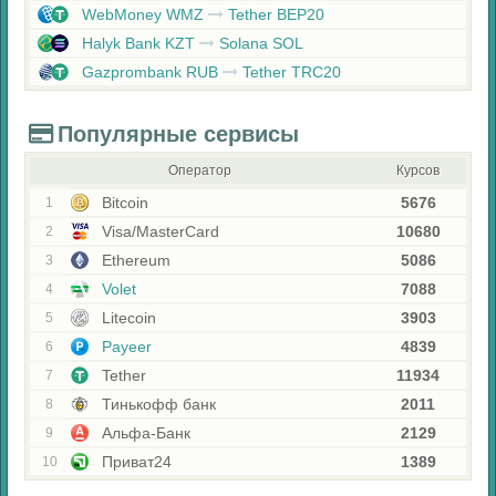
WebMoney WMZ
Tether BEP20
Halyk Bank KZT
Solana SOL
Gazprombank RUB
Tether TRC20
Популярные сервисы
Оператор
Курсов
Bitcoin
5676
1
Visa/MasterCard
10680
2
Ethereum
5086
3
Volet
7088
4
Litecoin
3903
5
Payeer
4839
6
Tether
11934
7
Тинькофф банк
2011
8
Альфа-Банк
2129
9
Приват24
1389
10