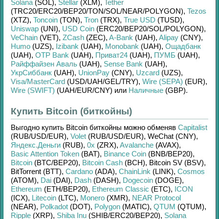
Solana
(SOL)
,
Stellar
(XLM)
,
Tether
(TRC20/
ERC20/
BEP20/
TON/
SOL/
NEAR/
POLYGON)
,
Tezos
(XTZ)
,
Toncoin
(TON)
,
Tron
(TRX)
,
True USD
(TUSD)
,
Uniswap
(UNI)
,
USD Coin
(ERC20/
BEP20/
SOL/
POLYGON)
,
VeChain
(VET)
,
ZCash
(ZEC)
,
A-Bank
(UAH)
,
Alipay
(CNY)
,
Humo
(UZS)
,
Izibank
(UAH)
,
Monobank
(UAH)
,
Ощадбанк
(UAH)
,
OTP Bank
(UAH)
,
Приват24
(UAH)
,
ПУМБ
(UAH)
,
Райффайзен Аваль
(UAH)
,
Sense Bank
(UAH)
,
УкрСиббанк
(UAH)
,
UnionPay
(CNY)
,
Uzcard
(UZS)
,
Visa/MasterCard
(USD/
UAH/
GEL/
TRY)
,
Wire (SEPA)
(EUR)
,
Wire (SWIFT)
(UAH/
EUR/
CNY)
или
Наличные
(GBP)
.
Купить Bitcoin (биткойны)
Выгодно купить
Bitcoin биткойны
можно обменяв
Capitalist
(RUB/
USD/
EUR)
,
Volet
(RUB/
USD/
EUR)
,
WeChat (CNY)
,
Яндекс.Деньги
(RUB)
,
0x
(ZRX)
,
Avalanche
(AVAX)
,
Basic Attention Token
(BAT)
,
Binance Coin
(BNB/
BEP20)
,
Bitcoin
(BTC/
BEP20)
,
Bitcoin Cash
(BCH)
,
Bitcoin SV (BSV)
,
BitTorrent (BTT)
,
Cardano
(ADA)
,
ChainLink
(LINK)
,
Cosmos
(ATOM)
,
Dai
(DAI)
,
Dash
(DASH)
,
Dogecoin
(DOGE)
,
Ethereum
(ETH/
BEP20)
,
Ethereum Classic
(ETC)
,
ICON
(ICX)
,
Litecoin
(LTC)
,
Monero
(XMR)
,
NEAR Protocol
(NEAR)
,
Polkadot
(DOT)
,
Polygon
(MATIC)
,
QTUM
(QTUM)
,
Ripple
(XRP)
,
Shiba Inu
(SHIB/
ERC20/
BEP20)
,
Solana