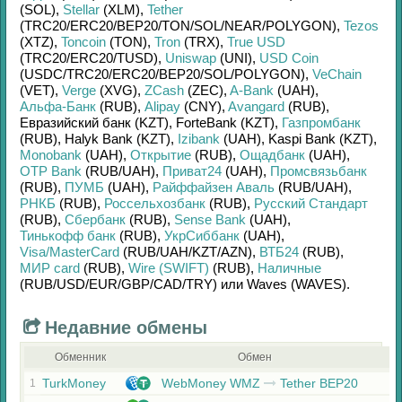
(SOL)
,
Stellar
(XLM)
,
Tether
(TRC20/
ERC20/
BEP20/
TON/
SOL/
NEAR/
POLYGON)
,
Tezos
(XTZ)
,
Toncoin
(TON)
,
Tron
(TRX)
,
True USD
(TRC20/
ERC20/
TUSD)
,
Uniswap
(UNI)
,
USD Coin
(USDC/
TRC20/
ERC20/
BEP20/
SOL/
POLYGON)
,
VeChain
(VET)
,
Verge
(XVG)
,
ZCash
(ZEC)
,
A-Bank
(UAH)
,
Альфа-Банк
(RUB)
,
Alipay
(CNY)
,
Avangard
(RUB)
,
Евразийский банк (KZT)
,
ForteBank (KZT)
,
Газпромбанк
(RUB)
,
Halyk Bank (KZT)
,
Izibank
(UAH)
,
Kaspi Bank (KZT)
,
Monobank
(UAH)
,
Открытие
(RUB)
,
Ощадбанк
(UAH)
,
OTP Bank
(RUB/
UAH)
,
Приват24
(UAH)
,
Промсвязьбанк
(RUB)
,
ПУМБ
(UAH)
,
Райффайзен Аваль
(RUB/
UAH)
,
РНКБ
(RUB)
,
Россельхозбанк
(RUB)
,
Русский Стандарт
(RUB)
,
Сбербанк
(RUB)
,
Sense Bank
(UAH)
,
Тинькофф банк
(RUB)
,
УкрСиббанк
(UAH)
,
Visa/MasterCard
(RUB/
UAH/
KZT/
AZN)
,
ВТБ24
(RUB)
,
МИР card
(RUB)
,
Wire (SWIFT)
(RUB)
,
Наличные
(RUB/
USD/
EUR/
GBP/
CAD/
TRY)
или
Waves (WAVES)
.
Недавние обмены
Обменник
Обмен
TurkMoney
WebMoney WMZ
Tether BEP20
1