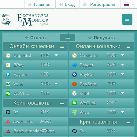
Главная
Вход
Регистрация
Toggl
naviga
menu
Отдать
Получить
Онлайн кошельки
Онлайн кошельки
RUB
RUB
Capitalist
Capitalist
USD
RUB
EPay
Payeer
USD
USD
Payeer
PayPal
RUB
EUR
Volet
PaySera
CNY
USD
WeChat
Volet
Криптовалюты
CNY
WeChat
ZRX
0x
USD
Wise
AVAX
Avalanche
Криптовалюты
BAT
ZRX
Basic Attention Token
0x