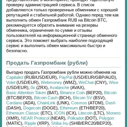
проверку администрацией сервиса. В список
добавляются только проверенные обменники с хорошей
репутацией и стабильной работой. Однако перед тем как
выполнить обмен
Газпромбанк RUB
на
Bitcoin BTC
,
рекомендуется обратить внимание на резервы
обменника, ограничения по сумме и отзывы
пользователей на информационной странице обменного
сервиса. Это поможет выбрать наиболее подходящий
сервис и выполнить обмен максимально быстро и
безопасно.
Продать Газпромбанк (рубли)
Выгодно продать
Газпромбанк рубли
можно обменяв на
Capitalist
(RUB/
USD/
EUR)
,
PayPal
(USD/
EUR/
GBP/
AUD)
,
Volet
(USD/
EUR)
,
Webmoney
(WMZ)
,
WeChat
(CNY)
,
Wise
(USD/
EUR)
,
0x
(ZRX)
,
Avalanche
(AVAX)
,
Basic Attention Token
(BAT)
,
Binance Coin
(BEP20)
,
Bitcoin
(BTC/
BEP20)
,
Bitcoin Cash
(BCH)
,
Bitcoin SV
(BSV)
,
Cardano
(ADA)
,
ChainLink
(LINK)
,
Cosmos
(ATOM)
,
Dash
(DASH)
,
Dogecoin
(DOGE)
,
Ethereum
(ETH/
BEP20)
,
Ethereum Classic
(ETC)
,
ICON
(ICX)
,
Litecoin
(LTC)
,
Monero
(XMR)
,
NEAR Protocol
(NEAR)
,
Polkadot
(DOT)
,
Polygon
(MATIC)
,
Ripple
(XRP)
,
Shiba Inu
(SHIB/
ERC20/
BEP20)
,