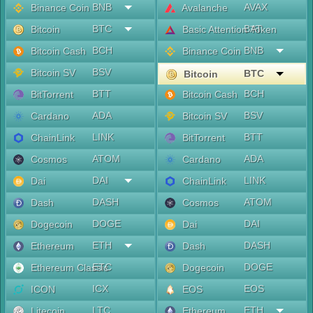
BNB
AVAX
Binance Coin
Avalanche
BTC
BAT
Bitcoin
Basic Attention Token
BCH
BNB
Bitcoin Cash
Binance Coin
BSV
Bitcoin SV
BTC
Bitcoin
BTT
BCH
BitTorrent
Bitcoin Cash
ADA
BSV
Cardano
Bitcoin SV
LINK
BTT
ChainLink
BitTorrent
ATOM
ADA
Cosmos
Cardano
DAI
LINK
Dai
ChainLink
DASH
ATOM
Dash
Cosmos
DOGE
DAI
Dogecoin
Dai
ETH
DASH
Ethereum
Dash
ETC
DOGE
Ethereum Classic
Dogecoin
ICX
EOS
ICON
EOS
LTC
ETH
Litecoin
Ethereum