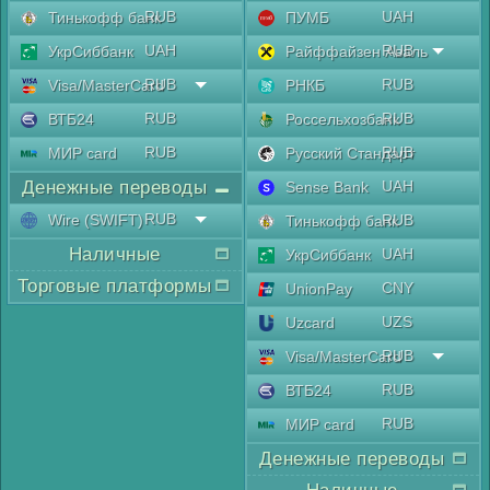
RUB
UAH
Тинькофф банк
ПУМБ
UAH
RUB
УкрСиббанк
Райффайзен Аваль
RUB
RUB
Visa/MasterCard
РНКБ
RUB
RUB
ВТБ24
Россельхозбанк
RUB
RUB
МИР card
Русский Стандарт
Денежные переводы
UAH
Sense Bank
RUB
Wire (SWIFT)
RUB
Тинькофф банк
Наличные
UAH
УкрСиббанк
Торговые платформы
CNY
UnionPay
UZS
Uzcard
RUB
Visa/MasterCard
RUB
ВТБ24
RUB
МИР card
Денежные переводы