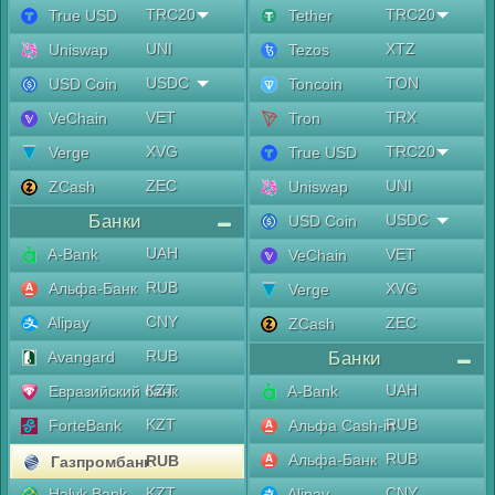
TRC20
TRC20
True USD
Tether
UNI
XTZ
Uniswap
Tezos
USDC
TON
USD Coin
Toncoin
VET
TRX
VeChain
Tron
XVG
TRC20
Verge
True USD
ZEC
UNI
ZCash
Uniswap
Банки
USDC
USD Coin
UAH
A-Bank
VET
VeChain
RUB
Альфа-Банк
XVG
Verge
CNY
Alipay
ZEC
ZCash
RUB
Avangard
Банки
KZT
UAH
Евразийский банк
A-Bank
KZT
RUB
ForteBank
Альфа Cash-in
RUB
Альфа-Банк
RUB
Газпромбанк
KZT
CNY
Halyk Bank
Alipay