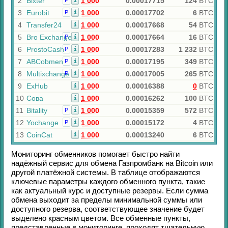
2
Bixter
1 000
0.00017715
124
BTC
Р
3
Eurobit
1 000
0.00017702
6
BTC
Р
4
Transfer24
1 000
0.00017668
54
BTC
5
Bro Exchange
1 000
0.00017664
16
BTC
Р
6
ProstoCash
1 000
0.00017283
1 232
BTC
Р
7
ABCobmen
1 000
0.00017195
349
BTC
Р
8
Multixchange
1 000
0.00017005
265
BTC
Р
9
ExHub
1 000
0.00016388
0
BTC
10
Сова
1 000
0.00016262
100
BTC
11
Bitality
1 000
0.00015359
572
BTC
Р
12
Yochange
1 000
0.00015172
4
BTC
Р
13
CoinCat
1 000
0.00013240
6
BTC
Мониторинг обменников помогает быстро найти
надёжный сервис для обмена
Газпромбанк
на
Bitcoin
или
другой платёжной системы. В таблице отображаются
ключевые параметры каждого обменного пункта, такие
как актуальный курс и доступные резервы. Если сумма
обмена выходит за пределы минимальной суммы или
доступного резерва, соответствующее значение будет
выделено красным цветом. Все обменные пункты,
представленные в мониторинге, проходят тщательную