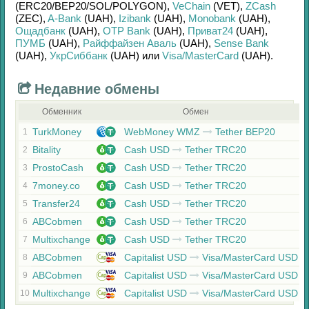
(ERC20/
BEP20/
SOL/
POLYGON)
,
VeChain
(VET)
,
ZCash
(ZEC)
,
A-Bank
(UAH)
,
Izibank
(UAH)
,
Monobank
(UAH)
,
Ощадбанк
(UAH)
,
OTP Bank
(UAH)
,
Приват24
(UAH)
,
ПУМБ
(UAH)
,
Райффайзен Аваль
(UAH)
,
Sense Bank
(UAH)
,
УкрСиббанк
(UAH)
или
Visa/MasterCard
(UAH)
.
Недавние обмены
Обменник
Обмен
TurkMoney
WebMoney WMZ
Tether BEP20
1
Bitality
Cash USD
Tether TRC20
2
ProstoCash
Cash USD
Tether TRC20
3
7money.co
Cash USD
Tether TRC20
4
Transfer24
Cash USD
Tether TRC20
5
ABCobmen
Cash USD
Tether TRC20
6
Multixchange
Cash USD
Tether TRC20
7
ABCobmen
Capitalist USD
Visa/MasterCard USD
8
ABCobmen
Capitalist USD
Visa/MasterCard USD
9
Multixchange
Capitalist USD
Visa/MasterCard USD
10