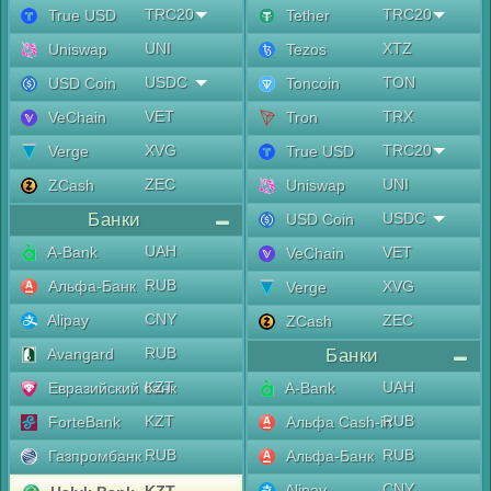
TRC20
TRC20
True USD
Tether
UNI
XTZ
Uniswap
Tezos
USDC
TON
USD Coin
Toncoin
VET
TRX
VeChain
Tron
XVG
TRC20
Verge
True USD
ZEC
UNI
ZCash
Uniswap
Банки
USDC
USD Coin
UAH
A-Bank
VET
VeChain
RUB
Альфа-Банк
XVG
Verge
CNY
Alipay
ZEC
ZCash
RUB
Avangard
Банки
KZT
UAH
Евразийский банк
A-Bank
KZT
RUB
ForteBank
Альфа Cash-in
RUB
RUB
Газпромбанк
Альфа-Банк
CNY
Alipay