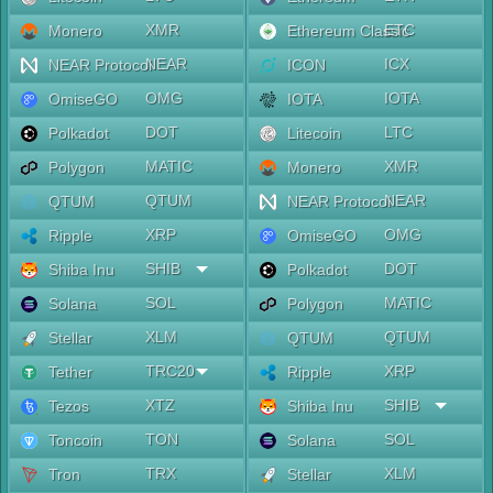
XMR
ETC
Monero
Ethereum Classic
NEAR
ICX
NEAR Protocol
ICON
OMG
IOTA
OmiseGO
IOTA
DOT
LTC
Polkadot
Litecoin
MATIC
XMR
Polygon
Monero
QTUM
NEAR
QTUM
NEAR Protocol
XRP
OMG
Ripple
OmiseGO
SHIB
DOT
Shiba Inu
Polkadot
SOL
MATIC
Solana
Polygon
XLM
QTUM
Stellar
QTUM
TRC20
XRP
Tether
Ripple
XTZ
SHIB
Tezos
Shiba Inu
TON
SOL
Toncoin
Solana
TRX
XLM
Tron
Stellar