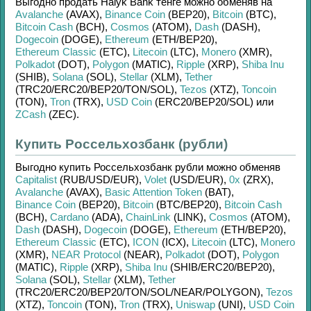
Выгодно продать
Halyk Bank тенге
можно обменяв на
Avalanche
(AVAX)
,
Binance Coin
(BEP20)
,
Bitcoin
(BTC)
,
Bitcoin Cash
(BCH)
,
Cosmos
(ATOM)
,
Dash
(DASH)
,
Dogecoin
(DOGE)
,
Ethereum
(ETH/
BEP20)
,
Ethereum Classic
(ETC)
,
Litecoin
(LTC)
,
Monero
(XMR)
,
Polkadot
(DOT)
,
Polygon
(MATIC)
,
Ripple
(XRP)
,
Shiba Inu
(SHIB)
,
Solana
(SOL)
,
Stellar
(XLM)
,
Tether
(TRC20/
ERC20/
BEP20/
TON/
SOL)
,
Tezos
(XTZ)
,
Toncoin
(TON)
,
Tron
(TRX)
,
USD Coin
(ERC20/
BEP20/
SOL)
или
ZCash
(ZEC)
.
Купить Россельхозбанк (рубли)
Выгодно купить
Россельхозбанк рубли
можно обменяв
Capitalist
(RUB/
USD/
EUR)
,
Volet
(USD/
EUR)
,
0x
(ZRX)
,
Avalanche
(AVAX)
,
Basic Attention Token
(BAT)
,
Binance Coin
(BEP20)
,
Bitcoin
(BTC/
BEP20)
,
Bitcoin Cash
(BCH)
,
Cardano
(ADA)
,
ChainLink
(LINK)
,
Cosmos
(ATOM)
,
Dash
(DASH)
,
Dogecoin
(DOGE)
,
Ethereum
(ETH/
BEP20)
,
Ethereum Classic
(ETC)
,
ICON
(ICX)
,
Litecoin
(LTC)
,
Monero
(XMR)
,
NEAR Protocol
(NEAR)
,
Polkadot
(DOT)
,
Polygon
(MATIC)
,
Ripple
(XRP)
,
Shiba Inu
(SHIB/
ERC20/
BEP20)
,
Solana
(SOL)
,
Stellar
(XLM)
,
Tether
(TRC20/
ERC20/
BEP20/
TON/
SOL/
NEAR/
POLYGON)
,
Tezos
(XTZ)
,
Toncoin
(TON)
,
Tron
(TRX)
,
Uniswap
(UNI)
,
USD Coin