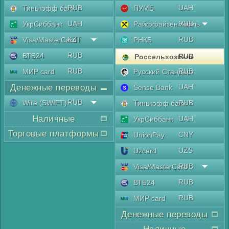
RUB
UAH
Тинькофф банк
ПУМБ
UAH
RUB
УкрСиббанк
Райффайзен Аваль
KZT
RUB
Visa/MasterCard
РНКБ
RUB
ВТБ24
RUB
Россельхозбанк
RUB
RUB
МИР card
Русский Стандарт
Денежные переводы
UAH
Sense Bank
RUB
Wire (SWIFT)
RUB
Тинькофф банк
Наличные
UAH
УкрСиббанк
Торговые платформы
CNY
UnionPay
UZS
Uzcard
RUB
Visa/MasterCard
RUB
ВТБ24
RUB
МИР card
Денежные переводы