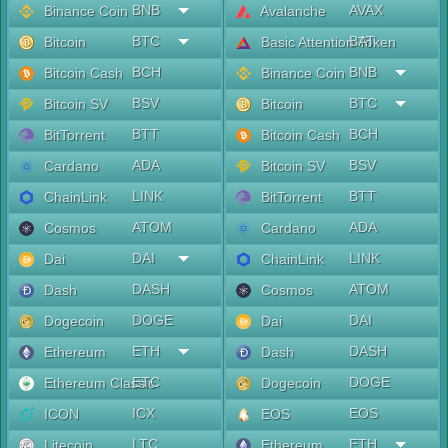
BNB
AVAX
Binance Coin
Avalanche
BTC
BAT
Bitcoin
Basic Attention Token
BCH
BNB
Bitcoin Cash
Binance Coin
BSV
BTC
Bitcoin SV
Bitcoin
BTT
BCH
BitTorrent
Bitcoin Cash
ADA
BSV
Cardano
Bitcoin SV
LINK
BTT
ChainLink
BitTorrent
ATOM
ADA
Cosmos
Cardano
DAI
LINK
Dai
ChainLink
DASH
ATOM
Dash
Cosmos
DOGE
DAI
Dogecoin
Dai
ETH
DASH
Ethereum
Dash
ETC
DOGE
Ethereum Classic
Dogecoin
ICX
EOS
ICON
EOS
LTC
ETH
Litecoin
Ethereum