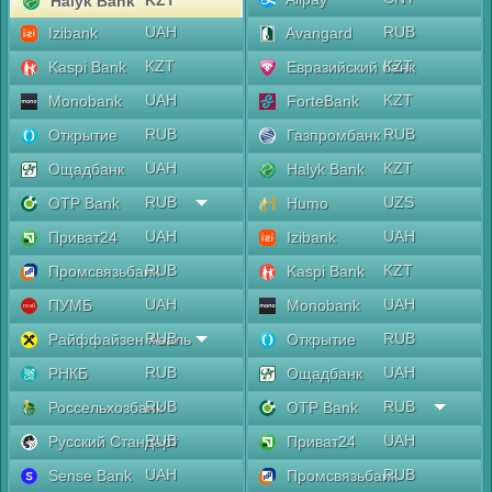
KZT
Halyk Bank
UAH
RUB
Izibank
Avangard
KZT
KZT
Kaspi Bank
Евразийский банк
UAH
KZT
Monobank
ForteBank
RUB
RUB
Открытие
Газпромбанк
UAH
KZT
Ощадбанк
Halyk Bank
RUB
UZS
OTP Bank
Humo
UAH
UAH
Приват24
Izibank
RUB
KZT
Промсвязьбанк
Kaspi Bank
UAH
UAH
ПУМБ
Monobank
RUB
RUB
Райффайзен Аваль
Открытие
RUB
UAH
РНКБ
Ощадбанк
RUB
RUB
Россельхозбанк
OTP Bank
RUB
UAH
Русский Стандарт
Приват24
UAH
RUB
Sense Bank
Промсвязьбанк