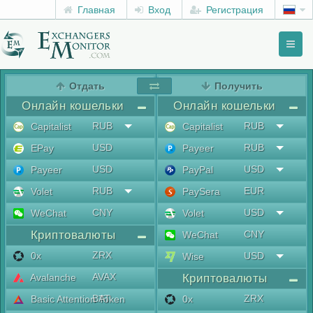
Главная
Вход
Регистрация
Toggl
naviga
menu
Отдать
Получить
Онлайн кошельки
Онлайн кошельки
RUB
RUB
Capitalist
Capitalist
USD
RUB
EPay
Payeer
USD
USD
Payeer
PayPal
RUB
EUR
Volet
PaySera
CNY
USD
WeChat
Volet
Криптовалюты
CNY
WeChat
ZRX
0x
USD
Wise
AVAX
Avalanche
Криптовалюты
BAT
ZRX
Basic Attention Token
0x