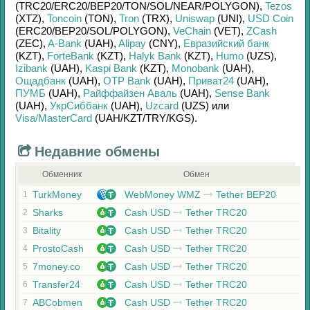
(TRC20/
ERC20/
BEP20/
TON/
SOL/
NEAR/
POLYGON)
,
Tezos
(XTZ)
,
Toncoin
(TON)
,
Tron
(TRX)
,
Uniswap
(UNI)
,
USD Coin
(ERC20/
BEP20/
SOL/
POLYGON)
,
VeChain
(VET)
,
ZCash
(ZEC)
,
A-Bank
(UAH)
,
Alipay
(CNY)
,
Евразийский банк
(KZT)
,
ForteBank
(KZT)
,
Halyk Bank
(KZT)
,
Humo
(UZS)
,
Izibank
(UAH)
,
Kaspi Bank
(KZT)
,
Monobank
(UAH)
,
Ощадбанк
(UAH)
,
OTP Bank
(UAH)
,
Приват24
(UAH)
,
ПУМБ
(UAH)
,
Райффайзен Аваль
(UAH)
,
Sense Bank
(UAH)
,
УкрСиббанк
(UAH)
,
Uzcard
(UZS)
или
Visa/MasterCard
(UAH/
KZT/
TRY/
KGS)
.
Недавние обмены
Обменник
Обмен
TurkMoney
WebMoney WMZ
Tether BEP20
1
Sharks
Cash USD
Tether TRC20
2
Bitality
Cash USD
Tether TRC20
3
ProstoCash
Cash USD
Tether TRC20
4
7money.co
Cash USD
Tether TRC20
5
Transfer24
Cash USD
Tether TRC20
6
ABCobmen
Cash USD
Tether TRC20
7