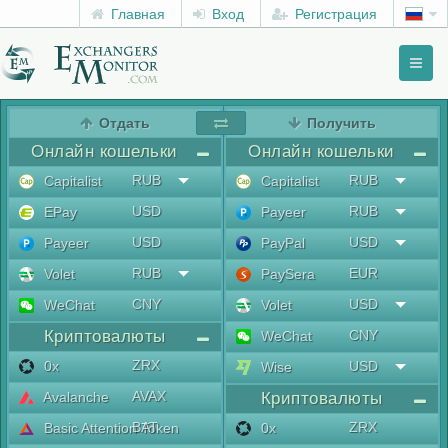
Главная
Вход
Регистрация
Toggl
naviga
menu
Отдать
Получить
Онлайн кошельки
Онлайн кошельки
RUB
RUB
Capitalist
Capitalist
USD
RUB
EPay
Payeer
USD
USD
Payeer
PayPal
RUB
EUR
Volet
PaySera
CNY
USD
WeChat
Volet
Криптовалюты
CNY
WeChat
ZRX
0x
USD
Wise
AVAX
Avalanche
Криптовалюты
BAT
ZRX
Basic Attention Token
0x