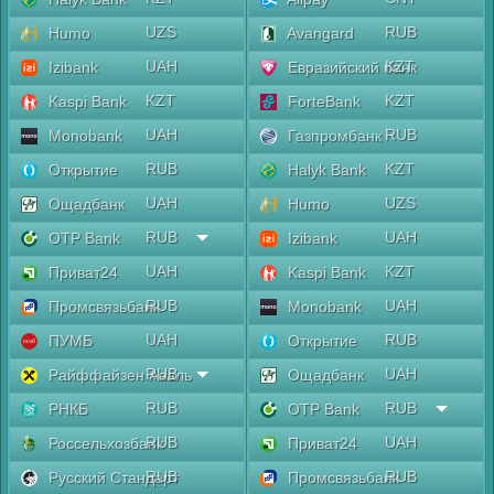
UZS
RUB
Humo
Avangard
UAH
KZT
Izibank
Евразийский банк
KZT
KZT
Kaspi Bank
ForteBank
UAH
RUB
Monobank
Газпромбанк
RUB
KZT
Открытие
Halyk Bank
UAH
UZS
Ощадбанк
Humo
RUB
UAH
OTP Bank
Izibank
UAH
KZT
Приват24
Kaspi Bank
RUB
UAH
Промсвязьбанк
Monobank
UAH
RUB
ПУМБ
Открытие
RUB
UAH
Райффайзен Аваль
Ощадбанк
RUB
RUB
РНКБ
OTP Bank
RUB
UAH
Россельхозбанк
Приват24
RUB
RUB
Русский Стандарт
Промсвязьбанк