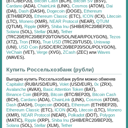
(BTC/
BEP20)
,
Bitcoin Cash
(BCH)
,
Bitcoin SV
(BSV)
,
Cardano
(ADA)
,
ChainLink
(LINK)
,
Cosmos
(ATOM)
,
Dai
(DAI)
,
Dash
(DASH)
,
Dogecoin
(DOGE)
,
Ethereum
(ETH/
BEP20)
,
Ethereum Classic
(ETC)
,
ICON
(ICX)
,
Litecoin
(LTC)
,
Monero
(XMR)
,
NEAR Protocol
(NEAR)
,
QTUM
(QTUM)
,
Ripple
(XRP)
,
Shiba Inu
(SHIB/
ERC20/
BEP20)
,
Solana
(SOL)
,
Stellar
(XLM)
,
Tether
(TRC20/
ERC20/
BEP20/
TON/
SOL/
NEAR/
POLYGON)
,
Tezos
(XTZ)
,
Tron
(TRX)
,
True USD
(TRC20/
TUSD)
,
Uniswap
(UNI)
,
USD Coin
(USDC/
ERC20/
BEP20/
SOL/
POLYGON)
,
VeChain
(VET)
,
Verge
(XVG)
,
ZCash
(ZEC)
или
Waves
(WAVES)
.
Купить Россельхозбанк (рубли)
Выгодно купить
Россельхозбанк рубли
можно обменяв
Capitalist
(RUB/
USD/
EUR)
,
Volet
(USD/
EUR)
,
0x
(ZRX)
,
Avalanche
(AVAX)
,
Basic Attention Token
(BAT)
,
Binance Coin
(BEP20)
,
Bitcoin
(BTC/
BEP20)
,
Bitcoin Cash
(BCH)
,
Cardano
(ADA)
,
ChainLink
(LINK)
,
Cosmos
(ATOM)
,
Dash
(DASH)
,
Dogecoin
(DOGE)
,
Ethereum
(ETH/
BEP20)
,
Ethereum Classic
(ETC)
,
ICON
(ICX)
,
Litecoin
(LTC)
,
Monero
(XMR)
,
NEAR Protocol
(NEAR)
,
Polkadot
(DOT)
,
Polygon
(MATIC)
,
Ripple
(XRP)
,
Shiba Inu
(SHIB/
ERC20/
BEP20)
,
Solana
(SOL)
,
Stellar
(XLM)
,
Tether