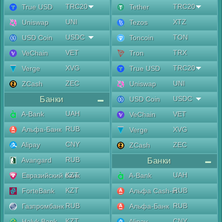
TRC20
TRC20
True USD
Tether
UNI
XTZ
Uniswap
Tezos
USDC
TON
USD Coin
Toncoin
VET
TRX
VeChain
Tron
XVG
TRC20
Verge
True USD
ZEC
UNI
ZCash
Uniswap
Банки
USDC
USD Coin
UAH
A-Bank
VET
VeChain
RUB
Альфа-Банк
XVG
Verge
CNY
Alipay
ZEC
ZCash
RUB
Avangard
Банки
KZT
UAH
Евразийский банк
A-Bank
KZT
RUB
ForteBank
Альфа Cash-in
RUB
RUB
Газпромбанк
Альфа-Банк
KZT
CNY
Halyk Bank
Alipay