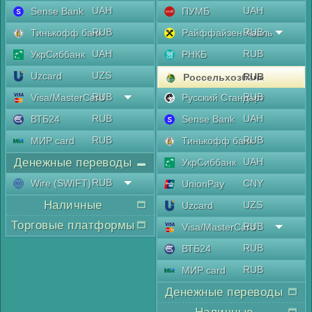
UAH
UAH
Sense Bank
ПУМБ
RUB
RUB
Тинькофф банк
Райффайзен Аваль
UAH
RUB
УкрСиббанк
РНКБ
UZS
Uzcard
RUB
Россельхозбанк
RUB
RUB
Visa/MasterCard
Русский Стандарт
RUB
UAH
ВТБ24
Sense Bank
RUB
RUB
МИР card
Тинькофф банк
Денежные переводы
UAH
УкрСиббанк
RUB
Wire (SWIFT)
CNY
UnionPay
Наличные
UZS
Uzcard
Торговые платформы
RUB
Visa/MasterCard
RUB
ВТБ24
RUB
МИР card
Денежные переводы