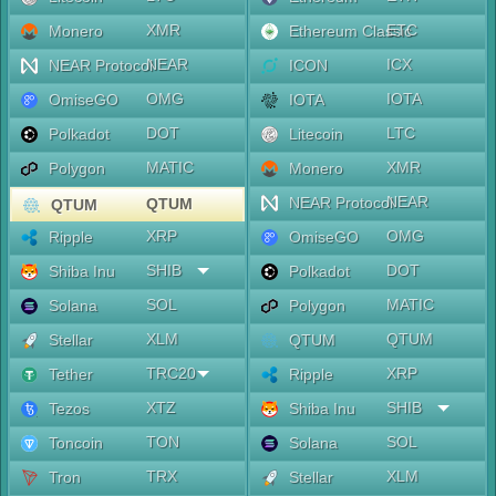
XMR
ETC
Monero
Ethereum Classic
NEAR
ICX
NEAR Protocol
ICON
OMG
IOTA
OmiseGO
IOTA
DOT
LTC
Polkadot
Litecoin
MATIC
XMR
Polygon
Monero
NEAR
NEAR Protocol
QTUM
QTUM
XRP
OMG
Ripple
OmiseGO
SHIB
DOT
Shiba Inu
Polkadot
SOL
MATIC
Solana
Polygon
XLM
QTUM
Stellar
QTUM
TRC20
XRP
Tether
Ripple
XTZ
SHIB
Tezos
Shiba Inu
TON
SOL
Toncoin
Solana
TRX
XLM
Tron
Stellar