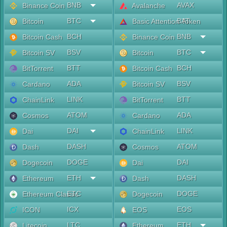
BNB
AVAX
Binance Coin
Avalanche
BTC
BAT
Bitcoin
Basic Attention Token
BCH
BNB
Bitcoin Cash
Binance Coin
BSV
BTC
Bitcoin SV
Bitcoin
BTT
BCH
BitTorrent
Bitcoin Cash
ADA
BSV
Cardano
Bitcoin SV
LINK
BTT
ChainLink
BitTorrent
ATOM
ADA
Cosmos
Cardano
DAI
LINK
Dai
ChainLink
DASH
ATOM
Dash
Cosmos
DOGE
DAI
Dogecoin
Dai
ETH
DASH
Ethereum
Dash
ETC
DOGE
Ethereum Classic
Dogecoin
ICX
EOS
ICON
EOS
LTC
ETH
Litecoin
Ethereum