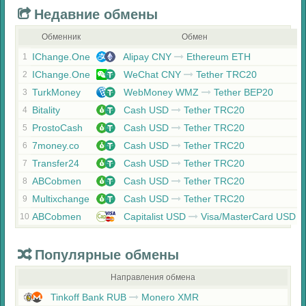
Недавние обмены
Обменник
Обмен
IChange.One
Alipay CNY
Ethereum ETH
1
IChange.One
WeChat CNY
Tether TRC20
2
TurkMoney
WebMoney WMZ
Tether BEP20
3
Bitality
Cash USD
Tether TRC20
4
ProstoCash
Cash USD
Tether TRC20
5
7money.co
Cash USD
Tether TRC20
6
Transfer24
Cash USD
Tether TRC20
7
ABCobmen
Cash USD
Tether TRC20
8
Multixchange
Cash USD
Tether TRC20
9
ABCobmen
Capitalist USD
Visa/MasterCard USD
10
Популярные обмены
Направления обмена
Tinkoff Bank RUB
Monero XMR