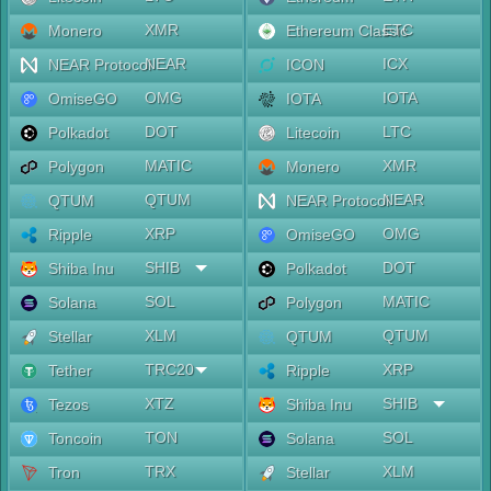
XMR
ETC
Monero
Ethereum Classic
NEAR
ICX
NEAR Protocol
ICON
OMG
IOTA
OmiseGO
IOTA
DOT
LTC
Polkadot
Litecoin
MATIC
XMR
Polygon
Monero
QTUM
NEAR
QTUM
NEAR Protocol
XRP
OMG
Ripple
OmiseGO
SHIB
DOT
Shiba Inu
Polkadot
SOL
MATIC
Solana
Polygon
XLM
QTUM
Stellar
QTUM
TRC20
XRP
Tether
Ripple
XTZ
SHIB
Tezos
Shiba Inu
TON
SOL
Toncoin
Solana
TRX
XLM
Tron
Stellar