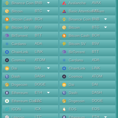
BNB
AVAX
Binance Coin
Avalanche
BTC
BAT
Bitcoin
Basic Attention Token
BCH
BNB
Bitcoin Cash
Binance Coin
BSV
BTC
Bitcoin SV
Bitcoin
BTT
BCH
BitTorrent
Bitcoin Cash
ADA
BSV
Cardano
Bitcoin SV
LINK
BTT
ChainLink
BitTorrent
ATOM
ADA
Cosmos
Cardano
DAI
LINK
Dai
ChainLink
DASH
ATOM
Dash
Cosmos
DOGE
DAI
Dogecoin
Dai
ETH
DASH
Ethereum
Dash
ETC
DOGE
Ethereum Classic
Dogecoin
ICX
EOS
ICON
EOS
LTC
ETH
Litecoin
Ethereum