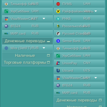
RUB
UAH
Тинькофф банк
ПУМБ
UAH
UAH
УкрСиббанк
Райффайзен Аваль
KZT
RUB
Visa/MasterCard
РНКБ
RUB
RUB
ВТБ24
Россельхозбанк
RUB
RUB
МИР card
Русский Стандарт
Денежные переводы
UAH
Sense Bank
RUB
Wire (SWIFT)
RUB
Тинькофф банк
Наличные
UAH
УкрСиббанк
Торговые платформы
CNY
UnionPay
UZS
Uzcard
UAH
Visa/MasterCard
RUB
ВТБ24
RUB
МИР card
Денежные переводы