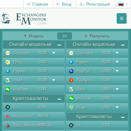
Главная
Вход
Регистрация
Toggl
naviga
menu
Отдать
Получить
Онлайн кошельки
Онлайн кошельки
RUB
RUB
Capitalist
Capitalist
USD
RUB
EPay
Payeer
USD
USD
Payeer
PayPal
RUB
EUR
Volet
PaySera
CNY
USD
WeChat
Volet
Криптовалюты
CNY
WeChat
ZRX
0x
USD
Wise
AVAX
Avalanche
Криптовалюты
BAT
ZRX
Basic Attention Token
0x