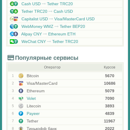
Cash USD
Tether TRC20
Tether TRC20
Cash USD
Capitalist USD
Visa/MasterCard USD
WebMoney WMZ
Tether BEP20
Alipay CNY
Ethereum ETH
WeChat CNY
Tether TRC20
Популярные сервисы
Оператор
Курсов
Bitcoin
5670
1
Visa/MasterCard
10686
2
Ethereum
5079
3
Volet
7090
4
Litecoin
3893
5
Payeer
4839
6
Tether
11967
7
Тинькофф банк
2022
8