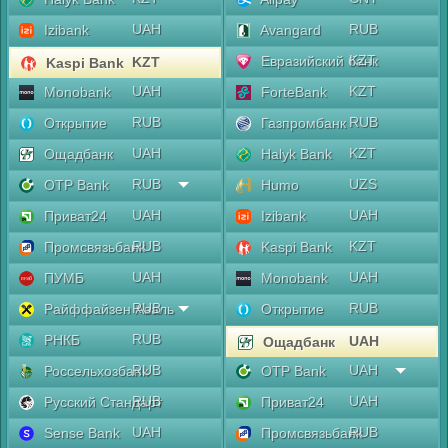
UAH
RUB
Izibank
Avangard
KZT
Евразийский банк
KZT
Kaspi Bank
UAH
KZT
Monobank
ForteBank
RUB
RUB
Открытие
Газпромбанк
UAH
KZT
Ощадбанк
Halyk Bank
RUB
UZS
OTP Bank
Humo
UAH
UAH
Приват24
Izibank
RUB
KZT
Промсвязьбанк
Kaspi Bank
UAH
UAH
ПУМБ
Monobank
RUB
RUB
Райффайзен Аваль
Открытие
RUB
РНКБ
UAH
Ощадбанк
RUB
UAH
Россельхозбанк
OTP Bank
RUB
UAH
Русский Стандарт
Приват24
UAH
RUB
Sense Bank
Промсвязьбанк