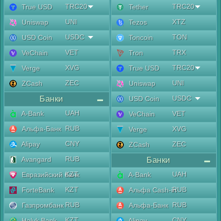
TRC20
TRC20
True USD
Tether
UNI
XTZ
Uniswap
Tezos
USDC
TON
USD Coin
Toncoin
VET
TRX
VeChain
Tron
XVG
TRC20
Verge
True USD
ZEC
UNI
ZCash
Uniswap
Банки
USDC
USD Coin
UAH
A-Bank
VET
VeChain
RUB
Альфа-Банк
XVG
Verge
CNY
Alipay
ZEC
ZCash
RUB
Avangard
Банки
KZT
UAH
Евразийский банк
A-Bank
KZT
RUB
ForteBank
Альфа Cash-in
RUB
RUB
Газпромбанк
Альфа-Банк
KZT
CNY
Halyk Bank
Alipay