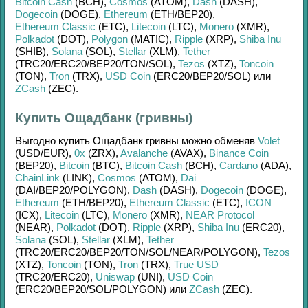
Bitcoin Cash
(BCH)
,
Cosmos
(ATOM)
,
Dash
(DASH)
,
Dogecoin
(DOGE)
,
Ethereum
(ETH/
BEP20)
,
Ethereum Classic
(ETC)
,
Litecoin
(LTC)
,
Monero
(XMR)
,
Polkadot
(DOT)
,
Polygon
(MATIC)
,
Ripple
(XRP)
,
Shiba Inu
(SHIB)
,
Solana
(SOL)
,
Stellar
(XLM)
,
Tether
(TRC20/
ERC20/
BEP20/
TON/
SOL)
,
Tezos
(XTZ)
,
Toncoin
(TON)
,
Tron
(TRX)
,
USD Coin
(ERC20/
BEP20/
SOL)
или
ZCash
(ZEC)
.
Купить Ощадбанк (гривны)
Выгодно купить
Ощадбанк гривны
можно обменяв
Volet
(USD/
EUR)
,
0x
(ZRX)
,
Avalanche
(AVAX)
,
Binance Coin
(BEP20)
,
Bitcoin
(BTC)
,
Bitcoin Cash
(BCH)
,
Cardano
(ADA)
,
ChainLink
(LINK)
,
Cosmos
(ATOM)
,
Dai
(DAI/
BEP20/
POLYGON)
,
Dash
(DASH)
,
Dogecoin
(DOGE)
,
Ethereum
(ETH/
BEP20)
,
Ethereum Classic
(ETC)
,
ICON
(ICX)
,
Litecoin
(LTC)
,
Monero
(XMR)
,
NEAR Protocol
(NEAR)
,
Polkadot
(DOT)
,
Ripple
(XRP)
,
Shiba Inu
(ERC20)
,
Solana
(SOL)
,
Stellar
(XLM)
,
Tether
(TRC20/
ERC20/
BEP20/
TON/
SOL/
NEAR/
POLYGON)
,
Tezos
(XTZ)
,
Toncoin
(TON)
,
Tron
(TRX)
,
True USD
(TRC20/
ERC20)
,
Uniswap
(UNI)
,
USD Coin
(ERC20/
BEP20/
SOL/
POLYGON)
или
ZCash
(ZEC)
.