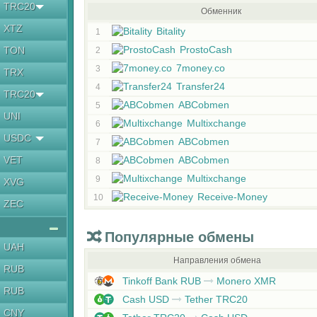
TRC20
Обменник
XTZ
Bitality
1
ProstoCash
TON
2
7money.co
3
TRX
Transfer24
4
TRC20
ABCobmen
5
UNI
Multixchange
6
USDC
ABCobmen
7
VET
ABCobmen
8
Multixchange
9
XVG
Receive-Money
10
ZEC
Популярные обмены
UAH
Направления обмена
RUB
Tinkoff Bank RUB
Monero XMR
RUB
Cash USD
Tether TRC20
CNY