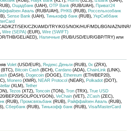
ромбанк
(RUB)
,
Halyk Bank
(KZT)
,
Humo
(UZS)
,
Izibank
(UAH)
,
RUB)
,
Ощадбанк
(UAH)
,
OTP Bank
(RUB/
UAH)
,
Приват24
йффайзен Аваль
(RUB/
UAH)
,
РНКБ
(RUB)
,
Россельхозбанк
B)
,
Sense Bank
(UAH)
,
Тинькофф банк
(RUB)
,
УкрСиббанк
terCard
CAD/
KZT/
SEK/
CZK/
AMD/
TRY/
KGS/
NOK/
HUF/
MDL/
BGN/
AZN/
INR/
,
Wire (SEPA)
(EUR)
,
Wire (SWIFT)
DR/
THB/
GEL/
AED)
,
Наличные
(RUB/
USD/
EUR/
GBP/
TRY)
или
няв
Volet
(USD/
EUR)
,
Яндекс.Деньги
(RUB)
,
0x
(ZRX)
,
(BTC)
,
Bitcoin Cash
(BCH)
,
Cardano
(ADA)
,
ChainLink
(LINK)
,
ash
(DASH)
,
Dogecoin
(DOGE)
,
Ethereum
(ETH/
BEP20)
,
C)
,
Monero
(XMR)
,
NEAR Protocol
(NEAR)
,
Polkadot
(DOT)
,
tellar
(XLM)
,
Tether
ON)
,
Tezos
(XTZ)
,
Toncoin
(TON)
,
Tron
(TRX)
,
True USD
20/
BEP20/
SOL/
POLYGON)
,
VeChain
(VET)
,
ZCash
(ZEC)
,
нк
(RUB)
,
Промсвязьбанк
(RUB)
,
Райффайзен Аваль
(RUB)
,
B)
,
Сбербанк
(RUB)
,
Тинькофф банк
(RUB)
,
Visa/MasterCard