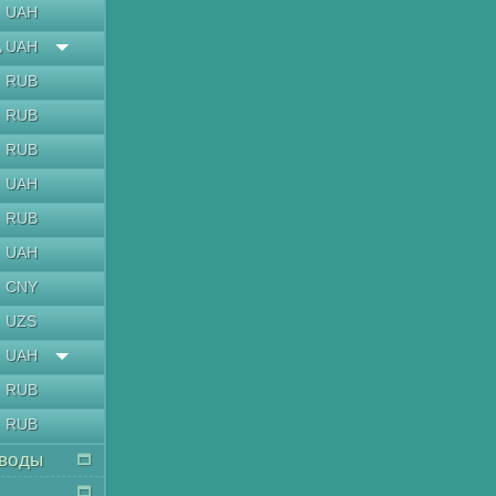
UAH
UAH
ь
RUB
RUB
RUB
UAH
RUB
UAH
CNY
UZS
UAH
RUB
RUB
воды