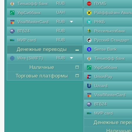
RUB
Тинькофф банк
ПУМБ
UAH
УкрСиббанк
Райффайзен Авал
RUB
Visa/MasterCard
РНКБ
RUB
ВТБ24
Россельхозбанк
RUB
МИР card
Русский Стандарт
Денежные переводы
Sense Bank
RUB
Wire (SWIFT)
Тинькофф банк
Наличные
УкрСиббанк
Торговые платформы
UnionPay
Uzcard
Visa/MasterCard
ВТБ24
МИР card
Денежные пере
Наличные