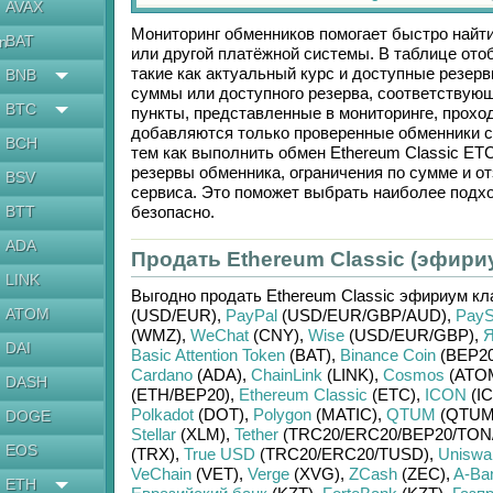
AVAX
Мониторинг обменников помогает быстро найт
BAT
en
или другой платёжной системы. В таблице ото
такие как актуальный курс и доступные резе
BNB
суммы или доступного резерва, соответствую
BTC
пункты, представленные в мониторинге, прохо
добавляются только проверенные обменники с
BCH
тем как выполнить обмен
Ethereum Classic ET
резервы обменника, ограничения по сумме и 
BSV
сервиса. Это поможет выбрать наиболее подх
BTT
безопасно.
ADA
Продать Ethereum Classic (эфири
LINK
Выгодно продать
Ethereum Classic эфириум кл
ATOM
(USD/
EUR)
,
PayPal
(USD/
EUR/
GBP/
AUD)
,
PayS
(WMZ)
,
WeChat
(CNY)
,
Wise
(USD/
EUR/
GBP)
,
Я
DAI
Basic Attention Token
(BAT)
,
Binance Coin
(BEP20
Cardano
(ADA)
,
ChainLink
(LINK)
,
Cosmos
(ATO
DASH
(ETH/
BEP20)
,
Ethereum Classic
(ETC)
,
ICON
(IC
Polkadot
(DOT)
,
Polygon
(MATIC)
,
QTUM
(QTUM
DOGE
Stellar
(XLM)
,
Tether
(TRC20/
ERC20/
BEP20/
TON
EOS
(TRX)
,
True USD
(TRC20/
ERC20/
TUSD)
,
Uniswa
VeChain
(VET)
,
Verge
(XVG)
,
ZCash
(ZEC)
,
A-Ba
ETH