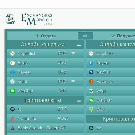
Отдать
Получи
Онлайн кошельки
Онлайн кошел
RUB
Capitalist
Capitalist
USD
EPay
Payeer
USD
Payeer
PayPal
RUB
Volet
PaySera
CNY
WeChat
Volet
Криптовалюты
WeChat
ZRX
0x
Wise
AVAX
Avalanche
Криптовалю
BAT
Basic Attention Token
0x