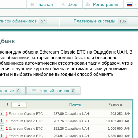
Главная
Вход
Регистрация
писок обменников
Платежные системы
57
136
банк
ожения для обмена
Ethereum Classic ETC
на
Ощадбанк UAH
. В
ые обменники, которые позволяют быстро и безопасно
обменников автоматически отсортирован таким образом, что в
ения с лучшим курсом обмена и оптимальными условиями.
ианты и выбрать наиболее выгодный способ обменять
ранные
Черный список
0
0
Получу
Резервы
1
Ethereum Classic ETC
287.89
Ощадбанк UAH
203 252
UAH
1
Ethereum Classic ETC
283.76
Ощадбанк UAH
10 182 400
UAH
1
Ethereum Classic ETC
281.26
Ощадбанк UAH
1 000 000
UAH
1
Ethereum Classic ETC
264.91
Ощадбанк UAH
5 336 800
UAH