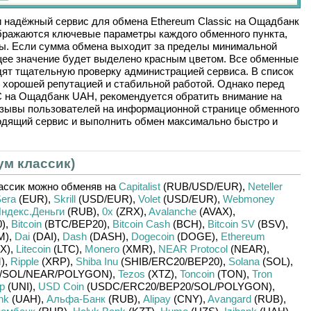
и надёжный сервис для обмена
Ethereum Classic
на
Ощадбанк
бражаются ключевые параметры каждого обменного пункта,
рвы. Если сумма обмена выходит за пределы минимальной
щее значение будет выделено красным цветом. Все обменные
дят тщательную проверку администрацией сервиса. В список
 хорошей репутацией и стабильной работой. Однако перед
C
на
Ощадбанк UAH
, рекомендуется обратить внимание на
отзывы пользователей на информационной странице обменного
одящий сервис и выполнить обмен максимально быстро и
ум классик)
ассик
можно обменяв на
Capitalist
(RUB/
USD/
EUR)
,
Neteller
era
(EUR)
,
Skrill
(USD/
EUR)
,
Volet
(USD/
EUR)
,
Webmoney
ндекс.Деньги
(RUB)
,
0x
(ZRX)
,
Avalanche
(AVAX)
,
)
,
Bitcoin
(BTC/
BEP20)
,
Bitcoin Cash
(BCH)
,
Bitcoin SV
(BSV)
,
M)
,
Dai
(DAI)
,
Dash
(DASH)
,
Dogecoin
(DOGE)
,
Ethereum
X)
,
Litecoin
(LTC)
,
Monero
(XMR)
,
NEAR Protocol
(NEAR)
,
)
,
Ripple
(XRP)
,
Shiba Inu
(SHIB/
ERC20/
BEP20)
,
Solana
(SOL)
,
/
SOL/
NEAR/
POLYGON)
,
Tezos
(XTZ)
,
Toncoin
(TON)
,
Tron
p
(UNI)
,
USD Coin
(USDC/
ERC20/
BEP20/
SOL/
POLYGON)
,
nk
(UAH)
,
Альфа-Банк
(RUB)
,
Alipay
(CNY)
,
Avangard
(RUB)
,