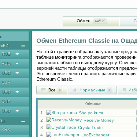
Обмен
С
44519
ть
Обмен
Ethereum Classic
на
Ощад
ьки
На этой странице собраны актуальные предл
RUB
таблице мониторинга отображаются проверенн
выполнить обмен по выгодному курсу. Список 
RUB
верхней части таблицы отображаются предлож
USD
Это позволяет легко сравнить различные вар
Ethereum Classic
.
EUR
Все
Нормальные
Изб
4
4
USD
CNY
Обменник
USD
1
Sho po kursu
ты
2
Receive-Money
3
CrystalTrade
ZRX
4
LeoExchanger