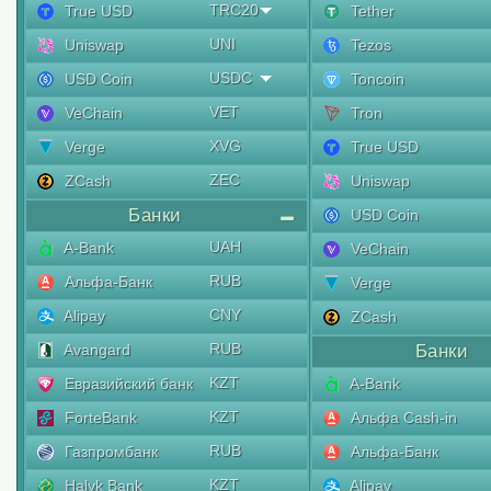
TRC20
True USD
Tether
UNI
Uniswap
Tezos
USDC
USD Coin
Toncoin
VET
VeChain
Tron
XVG
Verge
True USD
ZEC
ZCash
Uniswap
Банки
USD Coin
UAH
A-Bank
VeChain
RUB
Альфа-Банк
Verge
CNY
Alipay
ZCash
RUB
Avangard
Банки
KZT
Евразийский банк
A-Bank
KZT
ForteBank
Альфа Cash-in
RUB
Газпромбанк
Альфа-Банк
KZT
Halyk Bank
Alipay