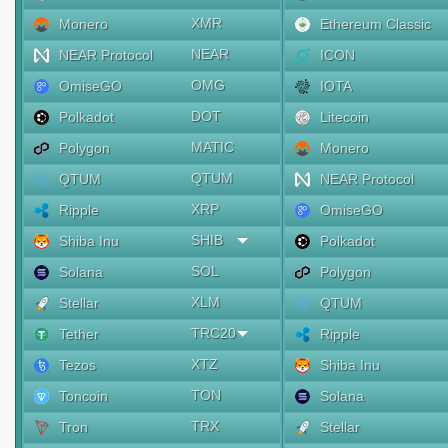
XMR
Monero
Ethereum Classic
NEAR
NEAR Protocol
ICON
OMG
OmiseGO
IOTA
DOT
Polkadot
Litecoin
MATIC
Polygon
Monero
QTUM
QTUM
NEAR Protocol
XRP
Ripple
OmiseGO
SHIB
Shiba Inu
Polkadot
SOL
Solana
Polygon
XLM
Stellar
QTUM
TRC20
Tether
Ripple
XTZ
Tezos
Shiba Inu
TON
Toncoin
Solana
TRX
Tron
Stellar