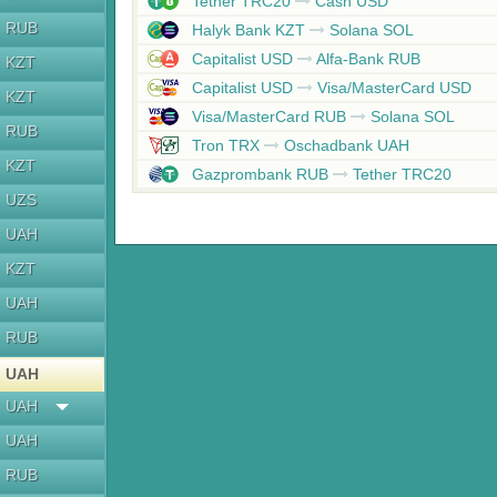
Tether TRC20
Cash USD
RUB
Halyk Bank KZT
Solana SOL
Capitalist USD
Alfa-Bank RUB
KZT
Capitalist USD
Visa/MasterCard USD
KZT
Visa/MasterCard RUB
Solana SOL
RUB
Tron TRX
Oschadbank UAH
KZT
Gazprombank RUB
Tether TRC20
UZS
UAH
KZT
UAH
RUB
UAH
UAH
UAH
RUB