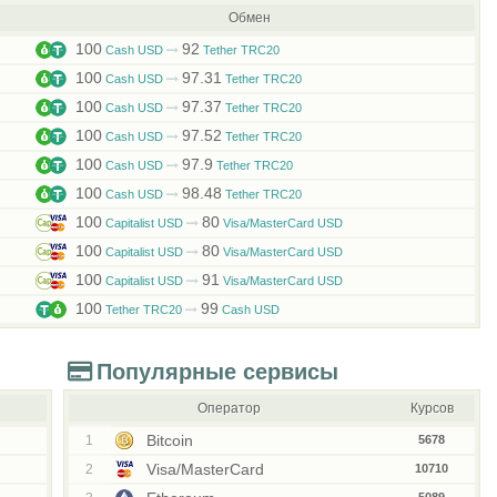
Обмен
100
92
Cash USD
Tether TRC20
100
97.31
Cash USD
Tether TRC20
100
97.37
Cash USD
Tether TRC20
100
97.52
Cash USD
Tether TRC20
100
97.9
Cash USD
Tether TRC20
100
98.48
Cash USD
Tether TRC20
100
80
Capitalist USD
Visa/MasterCard USD
100
80
Capitalist USD
Visa/MasterCard USD
100
91
Capitalist USD
Visa/MasterCard USD
100
99
Tether TRC20
Cash USD
Популярные сервисы
Оператор
Курсов
Bitcoin
1
5678
Visa/MasterCard
2
10710