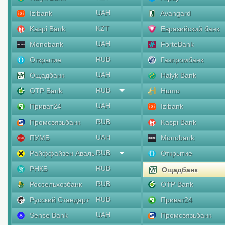
UAH
Izibank
Avangard
KZT
Kaspi Bank
Евразийский банк
UAH
Monobank
ForteBank
RUB
Открытие
Газпромбанк
UAH
Ощадбанк
Halyk Bank
RUB
OTP Bank
Humo
UAH
Приват24
Izibank
RUB
Промсвязьбанк
Kaspi Bank
UAH
ПУМБ
Monobank
RUB
Райффайзен Аваль
Открытие
RUB
РНКБ
Ощадбанк
RUB
Россельхозбанк
OTP Bank
RUB
Русский Стандарт
Приват24
UAH
Sense Bank
Промсвязьбанк