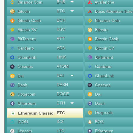
BNB
Binance Coin
Avalanche
BTC
Bitcoin
Basic Attention Tok
BCH
Bitcoin Cash
Binance Coin
BSV
Bitcoin SV
Bitcoin
BTT
BitTorrent
Bitcoin Cash
ADA
Cardano
Bitcoin SV
LINK
ChainLink
BitTorrent
ATOM
Cosmos
Cardano
DAI
Dai
ChainLink
DASH
Dash
Cosmos
DOGE
Dogecoin
Dai
ETH
Ethereum
Dash
Dogecoin
ETC
Ethereum Classic
ICX
ICON
EOS
LTC
Litecoin
Ethereum