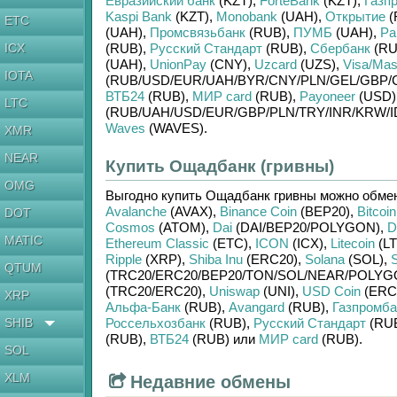
Евразийский банк
(KZT)
,
ForteBank
(KZT)
,
Газп
Kaspi Bank
(KZT)
,
Monobank
(UAH)
,
Открытие
(
ETC
(UAH)
,
Промсвязьбанк
(RUB)
,
ПУМБ
(UAH)
,
Ра
ICX
(RUB)
,
Русский Стандарт
(RUB)
,
Сбербанк
(RU
(UAH)
,
UnionPay
(CNY)
,
Uzcard
(UZS)
,
Visa/Mas
IOTA
(RUB/
USD/
EUR/
UAH/
BYR/
CNY/
PLN/
GEL/
GBP/
ВТБ24
(RUB)
,
МИР card
(RUB)
,
Payoneer
(USD)
LTC
(RUB/
UAH/
USD/
EUR/
GBP/
PLN/
TRY/
INR/
KRW/
I
Waves
(WAVES)
.
XMR
NEAR
Купить Ощадбанк (гривны)
OMG
Выгодно купить
Ощадбанк гривны
можно обме
Avalanche
(AVAX)
,
Binance Coin
(BEP20)
,
Bitcoin
DOT
Cosmos
(ATOM)
,
Dai
(DAI/
BEP20/
POLYGON)
,
D
MATIC
Ethereum Classic
(ETC)
,
ICON
(ICX)
,
Litecoin
(LT
Ripple
(XRP)
,
Shiba Inu
(ERC20)
,
Solana
(SOL)
,
S
QTUM
(TRC20/
ERC20/
BEP20/
TON/
SOL/
NEAR/
POLYG
(TRC20/
ERC20)
,
Uniswap
(UNI)
,
USD Coin
(ERC
XRP
Альфа-Банк
(RUB)
,
Avangard
(RUB)
,
Газпромба
SHIB
Россельхозбанк
(RUB)
,
Русский Стандарт
(RU
(RUB)
,
ВТБ24
(RUB)
или
МИР card
(RUB)
.
SOL
XLM
Недавние обмены