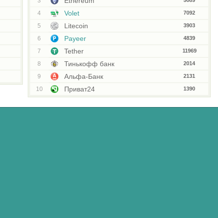
Ethereum
3
5089
Volet
4
7092
Litecoin
5
3903
Payeer
6
4839
Tether
7
11969
Тинькофф банк
8
2014
Альфа-Банк
9
2131
Приват24
10
1390