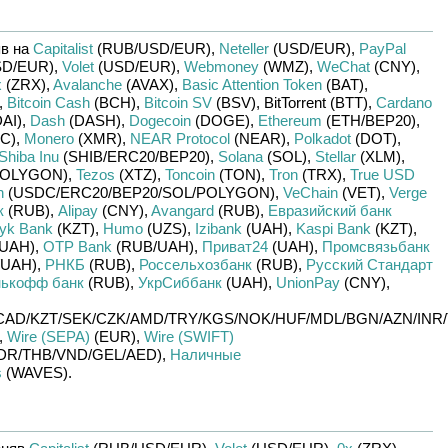
в на
Capitalist
(RUB/
USD/
EUR)
,
Neteller
(USD/
EUR)
,
PayPal
D/
EUR)
,
Volet
(USD/
EUR)
,
Webmoney
(WMZ)
,
WeChat
(CNY)
,
x
(ZRX)
,
Avalanche
(AVAX)
,
Basic Attention Token
(BAT)
,
,
Bitcoin Cash
(BCH)
,
Bitcoin SV
(BSV)
,
BitTorrent (BTT)
,
Cardano
DAI)
,
Dash
(DASH)
,
Dogecoin
(DOGE)
,
Ethereum
(ETH/
BEP20)
,
C)
,
Monero
(XMR)
,
NEAR Protocol
(NEAR)
,
Polkadot
(DOT)
,
Shiba Inu
(SHIB/
ERC20/
BEP20)
,
Solana
(SOL)
,
Stellar
(XLM)
,
OLYGON)
,
Tezos
(XTZ)
,
Toncoin
(TON)
,
Tron
(TRX)
,
True USD
n
(USDC/
ERC20/
BEP20/
SOL/
POLYGON)
,
VeChain
(VET)
,
Verge
к
(RUB)
,
Alipay
(CNY)
,
Avangard
(RUB)
,
Евразийский банк
yk Bank
(KZT)
,
Humo
(UZS)
,
Izibank
(UAH)
,
Kaspi Bank
(KZT)
,
UAH)
,
OTP Bank
(RUB/
UAH)
,
Приват24
(UAH)
,
Промсвязьбанк
UAH)
,
РНКБ
(RUB)
,
Россельхозбанк
(RUB)
,
Русский Стандарт
нькофф банк
(RUB)
,
УкрСиббанк
(UAH)
,
UnionPay
(CNY)
,
CAD/
KZT/
SEK/
CZK/
AMD/
TRY/
KGS/
NOK/
HUF/
MDL/
BGN/
AZN/
INR/
,
Wire (SEPA)
(EUR)
,
Wire (SWIFT)
DR/
THB/
VND/
GEL/
AED)
,
Наличные
s
(WAVES)
.