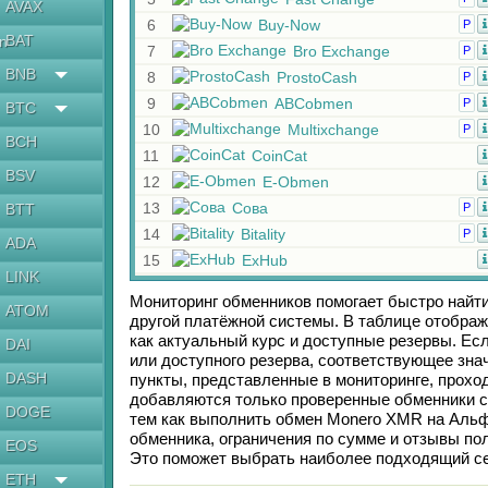
AVAX
6
Buy-Now
Р
BAT
en
7
Bro Exchange
Р
BNB
8
ProstoCash
Р
9
ABCobmen
Р
BTC
10
Multixchange
Р
BCH
11
CoinCat
BSV
12
E-Obmen
13
Сова
BTT
Р
14
Bitality
Р
ADA
15
ExHub
LINK
Мониторинг обменников помогает быстро найт
ATOM
другой платёжной системы. В таблице отображ
как актуальный курс и доступные резервы. Е
DAI
или доступного резерва, соответствующее зн
DASH
пункты, представленные в мониторинге, прохо
добавляются только проверенные обменники с
DOGE
тем как выполнить обмен
Monero XMR
на
Альф
обменника, ограничения по сумме и отзывы по
EOS
Это поможет выбрать наиболее подходящий се
ETH