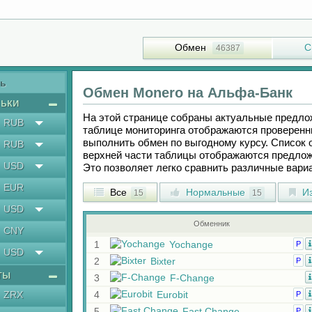
Обмен
С
46387
ть
Обмен
Monero
на
Альфа-Банк
ьки
На этой странице собраны актуальные предл
RUB
таблице мониторинга отображаются проверенн
выполнить обмен по выгодному курсу. Список 
RUB
верхней части таблицы отображаются предлож
USD
Это позволяет легко сравнить различные вар
EUR
Все
Нормальные
Из
15
15
USD
Обменник
CNY
1
Yochange
Р
USD
2
Bixter
Р
ты
3
F-Change
ZRX
4
Eurobit
Р
5
Fast Change
Р