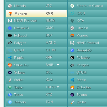
LTC
Litecoin
Ethereum Classic
ICON
XMR
Monero
NEAR
NEAR Protocol
IOTA
OMG
OmiseGO
Litecoin
DOT
Polkadot
Monero
MATIC
Polygon
NEAR Protocol
QTUM
QTUM
OmiseGO
XRP
Ripple
Polkadot
SHIB
Shiba Inu
Polygon
SOL
Solana
QTUM
XLM
Stellar
Ripple
TRC20
Tether
Shiba Inu
XTZ
Tezos
Solana
TON
Toncoin
Stellar