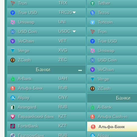
TRX
Tron
Tether
TRC20
True USD
Tezos
UNI
Uniswap
Toncoin
USDC
USD Coin
Tron
VET
VeChain
True USD
XVG
Verge
Uniswap
ZEC
ZCash
USD Coin
Банки
VeChain
UAH
A-Bank
Verge
RUB
Альфа-Банк
ZCash
CNY
Alipay
Банки
RUB
Avangard
A-Bank
KZT
Евразийский банк
Альфа Cash-in
KZT
ForteBank
Альфа-Банк
RUB
Газпромбанк
Alipay