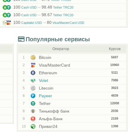
100
98.48
Cash USD
Tether TRC20
100
98.67
Cash USD
Tether TRC20
100
80
Capitalist USD
Visa/MasterCard USD
Популярные сервисы
Оператор
Курсов
Bitcoin
1
5697
Visa/MasterCard
2
10960
Ethereum
3
5111
Volet
4
7086
Litecoin
5
3923
Payeer
6
4839
Tether
7
12008
Тинькофф банк
8
2036
Альфа-Банк
9
2159
Приват24
10
1398