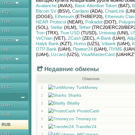
Выгодно купить
Альфа-Банк рубли
можно обм
TRC20
Avalanche
(AVAX)
,
Basic Attention Token
(BAT)
,
B
Bitcoin SV
(BSV)
,
Cardano
(ADA)
,
ChainLink
(LIN
XTZ
(DOGE)
,
Ethereum
(ETH/
BEP20)
,
Ethereum Clas
TON
NEAR Protocol
(NEAR)
,
Polkadot
(DOT)
,
Polygon
(SOL)
,
Stellar
(XLM)
,
Tether
(TRC20/
ERC20/
BEP2
TRX
Tron
(TRX)
,
True USD
(TUSD)
,
Uniswap
(UNI)
,
U
VeChain
(VET)
,
ZCash
(ZEC)
,
A-Bank
(UAH)
,
Ali
TRC20
Halyk Bank
(KZT)
,
Humo
(UZS)
,
Izibank
(UAH)
,
K
OTP Bank
(UAH)
,
Приват24
(UAH)
,
ПУМБ
(UAH
UNI
(UAH)
,
Uzcard
(UZS)
,
Visa/MasterCard
(UAH/
KZ
USDC
VET
Недавние обмены
XVG
Обменник
ZEC
TurkMoney
1
Sharks
2
Bitality
3
UAH
ProstoCash
4
RUB
7money.co
5
RUB
Transfer24
6
CNY
ABCobmen
7