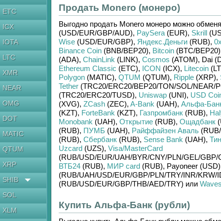
Продать Monero (монеро)
ETC
Выгодно продать
Monero монеро
можно обменя
ICX
(USD/
EUR/
GBP/
AUD)
,
PaySera
(EUR)
,
Skrill
(US
Wise
(USD/
EUR/
GBP)
,
Яндекс.Деньги
(RUB)
,
0
IOTA
Binance Coin
(BNB/
BEP20)
,
Bitcoin
(BTC/
BEP20)
LTC
(ADA)
,
ChainLink
(LINK)
,
Cosmos
(ATOM)
,
Dai (
Ethereum Classic
(ETC)
,
ICON
(ICX)
,
Litecoin
(LT
XMR
Polygon
(MATIC)
,
QTUM
(QTUM)
,
Ripple
(XRP)
,
Tether
(TRC20/
ERC20/
BEP20/
TON/
SOL/
NEAR/
P
NEAR
(TRC20/
ERC20/
TUSD)
,
Uniswap
(UNI)
,
USD Coi
OMG
(XVG)
,
ZCash
(ZEC)
,
A-Bank
(UAH)
,
Альфа-Бан
(KZT)
,
ForteBank
(KZT)
,
Газпромбанк
(RUB)
,
Hal
DOT
Monobank
(UAH)
,
Открытие
(RUB)
,
Ощадбанк
(
(RUB)
,
ПУМБ
(UAH)
,
Райффайзен Аваль
(RUB/
MATIC
(RUB)
,
Сбербанк
(RUB)
,
Sense Bank
(UAH)
,
Ти
Uzcard
(UZS)
,
Visa/MasterCard
QTUM
(RUB/
USD/
EUR/
UAH/
BYR/
CNY/
PLN/
GEL/
GBP/
XRP
ВТБ24
(RUB)
,
МИР card
(RUB)
,
Payoneer (USD)
(RUB/
UAH/
USD/
EUR/
GBP/
PLN/
TRY/
INR/
KRW/
I
SHIB
(RUB/
USD/
EUR/
GBP/
THB/
AED/
TRY)
или
Wave
SOL
Купить Альфа-Банк (рубли)
XLM