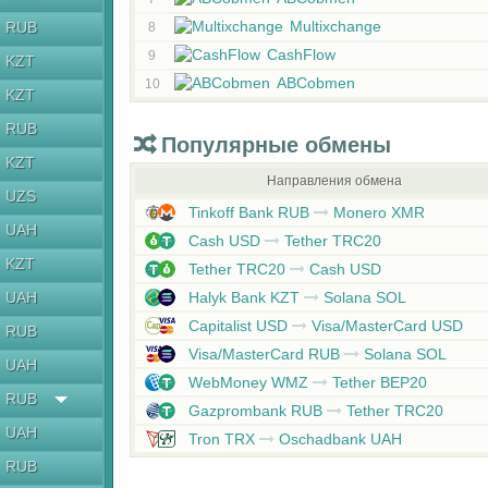
Multixchange
RUB
8
CashFlow
9
KZT
ABCobmen
10
KZT
RUB
Популярные обмены
KZT
Направления обмена
UZS
Tinkoff Bank RUB
Monero XMR
UAH
Cash USD
Tether TRC20
KZT
Tether TRC20
Cash USD
UAH
Halyk Bank KZT
Solana SOL
Capitalist USD
Visa/MasterCard USD
RUB
Visa/MasterCard RUB
Solana SOL
UAH
WebMoney WMZ
Tether BEP20
RUB
Gazprombank RUB
Tether TRC20
UAH
Tron TRX
Oschadbank UAH
RUB