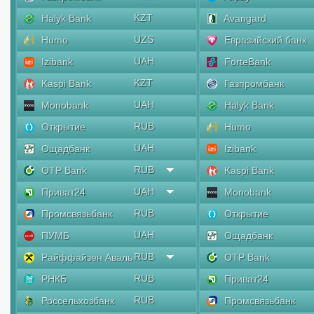
KZT
Halyk Bank
Avangard
UZS
Humo
Евразийский банк
UAH
Izibank
ForteBank
KZT
Kaspi Bank
Газпромбанк
UAH
Monobank
Halyk Bank
RUB
Открытие
Humo
UAH
Ощадбанк
Izibank
RUB
OTP Bank
Kaspi Bank
UAH
Приват24
Monobank
RUB
Промсвязьбанк
Открытие
UAH
ПУМБ
Ощадбанк
RUB
Райффайзен Аваль
OTP Bank
RUB
РНКБ
Приват24
RUB
Россельхозбанк
Промсвязьбанк