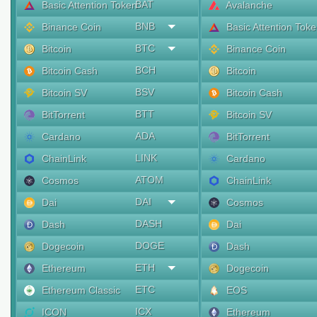
BAT
Basic Attention Token
Avalanche
BNB
Binance Coin
Basic Attention Tok
BTC
Bitcoin
Binance Coin
BCH
Bitcoin Cash
Bitcoin
BSV
Bitcoin SV
Bitcoin Cash
BTT
BitTorrent
Bitcoin SV
ADA
Cardano
BitTorrent
LINK
ChainLink
Cardano
ATOM
Cosmos
ChainLink
DAI
Dai
Cosmos
DASH
Dash
Dai
DOGE
Dogecoin
Dash
ETH
Ethereum
Dogecoin
ETC
Ethereum Classic
EOS
ICX
ICON
Ethereum