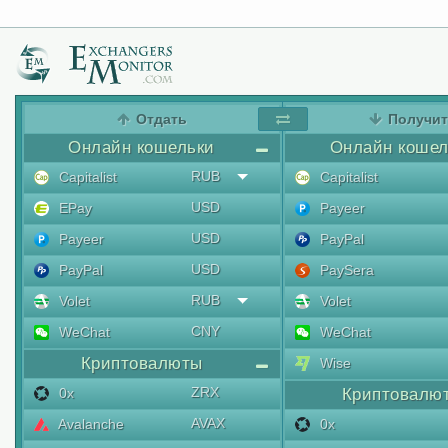
Отдать
Получи
Онлайн кошельки
Онлайн кошел
RUB
Capitalist
Capitalist
USD
EPay
Payeer
USD
Payeer
PayPal
USD
PayPal
PaySera
RUB
Volet
Volet
CNY
WeChat
WeChat
Криптовалюты
Wise
ZRX
0x
Криптовалю
AVAX
Avalanche
0x