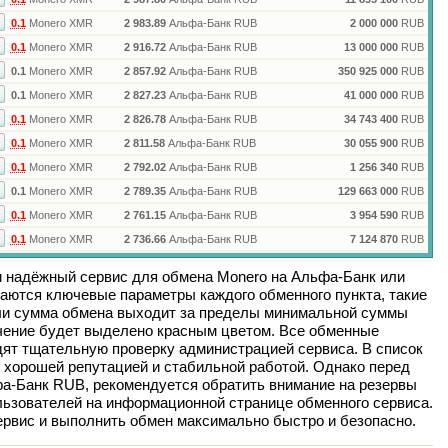
0.1
Monero XMR
2 983.89
Альфа-Банк RUB
2 000 000
RUB
0.1
Monero XMR
2 916.72
Альфа-Банк RUB
13 000 000
RUB
0.1
Monero XMR
2 857.92
Альфа-Банк RUB
350 925 000
RUB
0.1
Monero XMR
2 827.23
Альфа-Банк RUB
41 000 000
RUB
0.1
Monero XMR
2 826.78
Альфа-Банк RUB
34 743 400
RUB
0.1
Monero XMR
2 811.58
Альфа-Банк RUB
30 055 900
RUB
0.1
Monero XMR
2 792.02
Альфа-Банк RUB
1 256 340
RUB
0.1
Monero XMR
2 789.35
Альфа-Банк RUB
129 663 000
RUB
0.1
Monero XMR
2 761.15
Альфа-Банк RUB
3 954 590
RUB
0.1
Monero XMR
2 736.66
Альфа-Банк RUB
7 124 870
RUB
и надёжный сервис для обмена
Monero
на
Альфа-Банк
или
аются ключевые параметры каждого обменного пункта, такие
сли сумма обмена выходит за пределы минимальной суммы
ачение будет выделено красным цветом. Все обменные
дят тщательную проверку администрацией сервиса. В список
 хорошей репутацией и стабильной работой. Однако перед
а-Банк RUB
, рекомендуется обратить внимание на резервы
льзователей на информационной странице обменного сервиса.
рвис и выполнить обмен максимально быстро и безопасно.