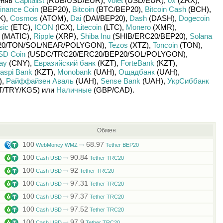
еняв
Capitalist
(RUB/
USD/
EUR)
,
Volet
(USD/
EUR)
,
0x
(ZRX)
,
inance Coin
(BEP20)
,
Bitcoin
(BTC/
BEP20)
,
Bitcoin Cash
(BCH)
,
K)
,
Cosmos
(ATOM)
,
Dai
(DAI/
BEP20)
,
Dash
(DASH)
,
Dogecoin
sic
(ETC)
,
ICON
(ICX)
,
Litecoin
(LTC)
,
Monero
(XMR)
,
(MATIC)
,
Ripple
(XRP)
,
Shiba Inu
(SHIB/
ERC20/
BEP20)
,
Solana
0/
TON/
SOL/
NEAR/
POLYGON)
,
Tezos
(XTZ)
,
Toncoin
(TON)
,
SD Coin
(USDC/
TRC20/
ERC20/
BEP20/
SOL/
POLYGON)
,
pay
(CNY)
,
Евразийский банк
(KZT)
,
ForteBank
(KZT)
,
aspi Bank
(KZT)
,
Monobank
(UAH)
,
Ощадбанк
(UAH)
,
)
,
Райффайзен Аваль
(UAH)
,
Sense Bank
(UAH)
,
УкрСиббанк
T/
TRY/
KGS)
или
Наличные
(GBP/
CAD)
.
Обмен
100
68.97
WebMoney WMZ
Tether BEP20
100
90.84
Cash USD
Tether TRC20
100
92
Cash USD
Tether TRC20
100
97.31
Cash USD
Tether TRC20
100
97.37
Cash USD
Tether TRC20
100
97.52
Cash USD
Tether TRC20
100
97.9
Cash USD
Tether TRC20