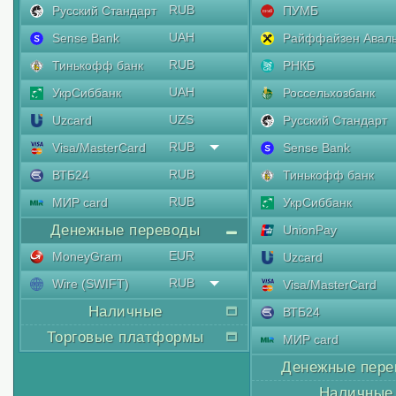
RUB
Русский Стандарт
ПУМБ
UAH
Sense Bank
Райффайзен Авал
RUB
Тинькофф банк
РНКБ
UAH
УкрСиббанк
Россельхозбанк
UZS
Uzcard
Русский Стандарт
RUB
Visa/MasterCard
Sense Bank
RUB
ВТБ24
Тинькофф банк
RUB
МИР card
УкрСиббанк
Денежные переводы
UnionPay
EUR
MoneyGram
Uzcard
RUB
Wire (SWIFT)
Visa/MasterCard
Наличные
ВТБ24
Торговые платформы
МИР card
Денежные пере
Наличные