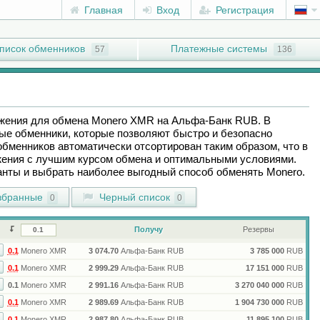
Главная
Вход
Регистрация
писок обменников
Платежные системы
57
136
ожения для обмена
Monero XMR
на
Альфа-Банк RUB
. В
ые обменники, которые позволяют быстро и безопасно
обменников автоматически отсортирован таким образом, что в
ения с лучшим курсом обмена и оптимальными условиями.
ианты и выбрать наиболее выгодный способ обменять
Monero
.
бранные
Черный список
0
0
Получу
Резервы
0.1
Monero XMR
3 074.70
Альфа-Банк RUB
3 785 000
RUB
0.1
Monero XMR
2 999.29
Альфа-Банк RUB
17 151 000
RUB
0.1
Monero XMR
2 991.16
Альфа-Банк RUB
3 270 040 000
RUB
0.1
Monero XMR
2 989.69
Альфа-Банк RUB
1 904 730 000
RUB
0.1
Monero XMR
2 987.80
Альфа-Банк RUB
11 895 100
RUB