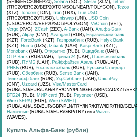
(SHIB/
ERC20/
BEP20)
,
Solana
(SOL)
,
Stellar
(XLM)
,
Tether
(TRC20/
ERC20/
BEP20/
TON/
SOL/
NEAR/
POLYGON)
,
Tezos
(XTZ)
,
Toncoin
(TON)
,
Tron
(TRX)
,
True USD
(TRC20/
ERC20/
TUSD)
,
Uniswap
(UNI)
,
USD Coin
(USDC/
ERC20/
BEP20/
SOL/
POLYGON)
,
VeChain
(VET)
,
Verge
(XVG)
,
ZCash
(ZEC)
,
A-Bank
(UAH)
,
Альфа-Банк
(RUB)
,
Alipay
(CNY)
,
Avangard
(RUB)
,
Евразийский банк
(KZT)
,
ForteBank
(KZT)
,
Газпромбанк
(RUB)
,
Halyk Bank
(KZT)
,
Humo
(UZS)
,
Izibank
(UAH)
,
Kaspi Bank
(KZT)
,
Monobank
(UAH)
,
Открытие
(RUB)
,
Ощадбанк
(UAH)
,
OTP Bank
(RUB/
UAH)
,
Приват24
(UAH)
,
Промсвязьбанк
(RUB)
,
ПУМБ
(UAH)
,
Райффайзен Аваль
(RUB/
UAH)
,
РНКБ
(RUB)
,
Россельхозбанк
(RUB)
,
Русский Стандарт
(RUB)
,
Сбербанк
(RUB)
,
Sense Bank
(UAH)
,
Тинькофф банк
(RUB)
,
УкрСиббанк
(UAH)
,
UnionPay
(CNY)
,
Uzcard
(UZS)
,
Visa/MasterCard
(RUB/
USD/
EUR/
UAH/
BYR/
CNY/
PLN/
GEL/
GBP/
CAD/
KZT/
SEK/
ВТБ24
(RUB)
,
МИР card
(RUB)
,
Payoneer
(USD)
,
Wire (SEPA)
(EUR)
,
Wire (SWIFT)
(RUB/
UAH/
USD/
EUR/
GBP/
PLN/
TRY/
INR/
KRW/
IDR/
THB/
GEL/
Наличные
(RUB/
USD/
EUR/
GBP/
TRY)
или
Waves
(WAVES)
.
Купить Альфа-Банк (рубли)