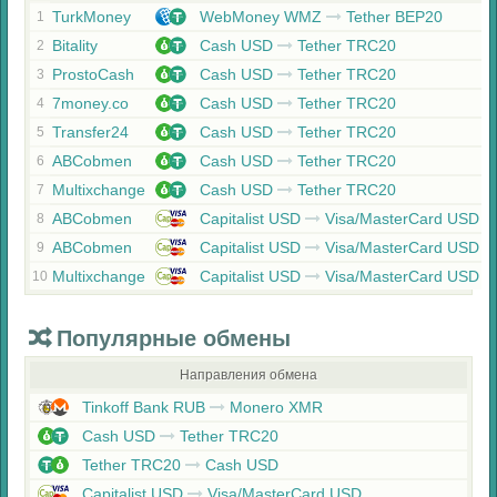
TurkMoney
WebMoney WMZ
Tether BEP20
1
Bitality
Cash USD
Tether TRC20
2
ProstoCash
Cash USD
Tether TRC20
3
7money.co
Cash USD
Tether TRC20
4
Transfer24
Cash USD
Tether TRC20
5
ABCobmen
Cash USD
Tether TRC20
6
Multixchange
Cash USD
Tether TRC20
7
ABCobmen
Capitalist USD
Visa/MasterCard USD
8
ABCobmen
Capitalist USD
Visa/MasterCard USD
9
Multixchange
Capitalist USD
Visa/MasterCard USD
10
Популярные обмены
Направления обмена
Tinkoff Bank RUB
Monero XMR
Cash USD
Tether TRC20
Tether TRC20
Cash USD
Capitalist USD
Visa/MasterCard USD