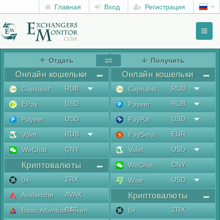
Главная
Вход
Регистрация
Toggl
naviga
menu
Отдать
Получить
Онлайн кошельки
Онлайн кошельки
RUB
RUB
Capitalist
Capitalist
USD
RUB
EPay
Payeer
USD
USD
Payeer
PayPal
RUB
EUR
Volet
PaySera
CNY
USD
WeChat
Volet
Криптовалюты
CNY
WeChat
ZRX
0x
USD
Wise
AVAX
Avalanche
Криптовалюты
BAT
ZRX
Basic Attention Token
0x