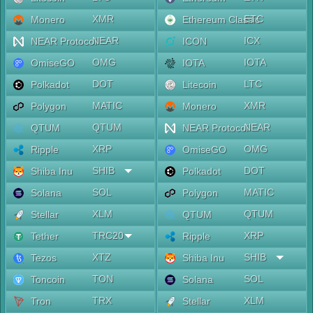
XMR
ETC
Monero
Ethereum Classic
NEAR
ICX
NEAR Protocol
ICON
OMG
IOTA
OmiseGO
IOTA
DOT
LTC
Polkadot
Litecoin
MATIC
XMR
Polygon
Monero
QTUM
NEAR
QTUM
NEAR Protocol
XRP
OMG
Ripple
OmiseGO
SHIB
DOT
Shiba Inu
Polkadot
SOL
MATIC
Solana
Polygon
XLM
QTUM
Stellar
QTUM
TRC20
XRP
Tether
Ripple
XTZ
SHIB
Tezos
Shiba Inu
TON
SOL
Toncoin
Solana
TRX
XLM
Tron
Stellar