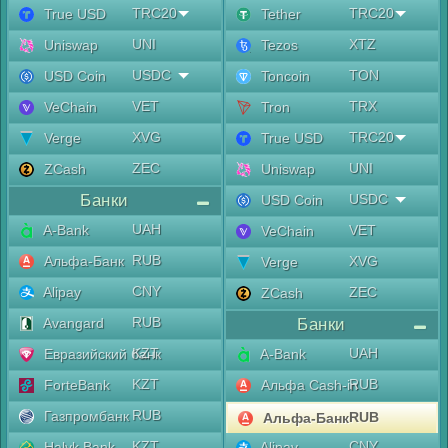
TRC20
TRC20
True USD
Tether
UNI
XTZ
Uniswap
Tezos
USDC
TON
USD Coin
Toncoin
VET
TRX
VeChain
Tron
XVG
TRC20
Verge
True USD
ZEC
UNI
ZCash
Uniswap
Банки
USDC
USD Coin
UAH
A-Bank
VET
VeChain
RUB
Альфа-Банк
XVG
Verge
CNY
Alipay
ZEC
ZCash
RUB
Avangard
Банки
KZT
UAH
Евразийский банк
A-Bank
KZT
RUB
ForteBank
Альфа Cash-in
RUB
Газпромбанк
RUB
Альфа-Банк
KZT
CNY
Halyk Bank
Alipay