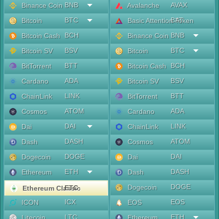
BNB
AVAX
Binance Coin
Avalanche
BTC
BAT
Bitcoin
Basic Attention Token
BCH
BNB
Bitcoin Cash
Binance Coin
BSV
BTC
Bitcoin SV
Bitcoin
BTT
BCH
BitTorrent
Bitcoin Cash
ADA
BSV
Cardano
Bitcoin SV
LINK
BTT
ChainLink
BitTorrent
ATOM
ADA
Cosmos
Cardano
DAI
LINK
Dai
ChainLink
DASH
ATOM
Dash
Cosmos
DOGE
DAI
Dogecoin
Dai
ETH
DASH
Ethereum
Dash
DOGE
Dogecoin
ETC
Ethereum Classic
ICX
EOS
ICON
EOS
LTC
ETH
Litecoin
Ethereum