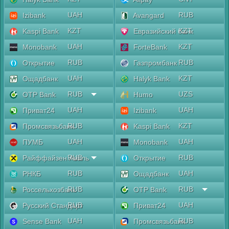
UAH
RUB
Izibank
Avangard
KZT
KZT
Kaspi Bank
Евразийский банк
UAH
KZT
Monobank
ForteBank
RUB
RUB
Открытие
Газпромбанк
UAH
KZT
Ощадбанк
Halyk Bank
RUB
UZS
OTP Bank
Humo
UAH
UAH
Приват24
Izibank
RUB
KZT
Промсвязьбанк
Kaspi Bank
UAH
UAH
ПУМБ
Monobank
RUB
RUB
Райффайзен Аваль
Открытие
RUB
UAH
РНКБ
Ощадбанк
RUB
RUB
Россельхозбанк
OTP Bank
RUB
UAH
Русский Стандарт
Приват24
UAH
RUB
Sense Bank
Промсвязьбанк