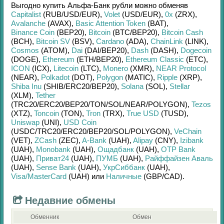
Выгодно купить
Альфа-Банк рубли
можно обменяв
Capitalist
(RUB/
USD/
EUR)
,
Volet
(USD/
EUR)
,
0x
(ZRX)
,
Avalanche
(AVAX)
,
Basic Attention Token
(BAT)
,
Binance Coin
(BEP20)
,
Bitcoin
(BTC/
BEP20)
,
Bitcoin Cash
(BCH)
,
Bitcoin SV
(BSV)
,
Cardano
(ADA)
,
ChainLink
(LINK)
,
Cosmos
(ATOM)
,
Dai
(DAI/
BEP20)
,
Dash
(DASH)
,
Dogecoin
(DOGE)
,
Ethereum
(ETH/
BEP20)
,
Ethereum Classic
(ETC)
,
ICON
(ICX)
,
Litecoin
(LTC)
,
Monero
(XMR)
,
NEAR Protocol
(NEAR)
,
Polkadot
(DOT)
,
Polygon
(MATIC)
,
Ripple
(XRP)
,
Shiba Inu
(SHIB/
ERC20/
BEP20)
,
Solana
(SOL)
,
Stellar
(XLM)
,
Tether
(TRC20/
ERC20/
BEP20/
TON/
SOL/
NEAR/
POLYGON)
,
Tezos
(XTZ)
,
Toncoin
(TON)
,
Tron
(TRX)
,
True USD
(TUSD)
,
Uniswap
(UNI)
,
USD Coin
(USDC/
TRC20/
ERC20/
BEP20/
SOL/
POLYGON)
,
VeChain
(VET)
,
ZCash
(ZEC)
,
A-Bank
(UAH)
,
Alipay
(CNY)
,
Izibank
(UAH)
,
Monobank
(UAH)
,
Ощадбанк
(UAH)
,
OTP Bank
(UAH)
,
Приват24
(UAH)
,
ПУМБ
(UAH)
,
Райффайзен Аваль
(UAH)
,
Sense Bank
(UAH)
,
УкрСиббанк
(UAH)
,
Visa/MasterCard
(UAH)
или
Наличные
(GBP/
CAD)
.
Недавние обмены
Обменник
Обмен