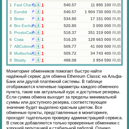
1
Fast Change
1
540.57
11 895 100
RUB
Р
2
Eurobit
1
540.57
1 904 730 000
RUB
Р
3
Bixter
1
534.90
17 151 000
RUB
Р
4
Bro Exchange
1
520.80
3 000 000
RUB
Р
5
ProstoCash
1
518.37
351 319 000
RUB
Р
6
Сова
1
516.25
128 663 000
RUB
Р
7
ABCobmen
1
509.77
41 000 000
RUB
Р
8
Multixchange
1
509.72
34 743 400
RUB
Р
9
Bitality
1
498.08
3 954 590
RUB
Р
Мониторинг обменников помогает быстро найти
надёжный сервис для обмена
Ethereum Classic
на
Альфа-
Банк
или другой платёжной системы. В таблице
отображаются ключевые параметры каждого обменного
пункта, такие как актуальный курс и доступные резервы.
Если сумма обмена выходит за пределы минимальной
суммы или доступного резерва, соответствующее
значение будет выделено красным цветом. Все
обменные пункты, представленные в мониторинге,
проходят тщательную проверку администрацией сервиса.
В список добавляются только проверенные обменники с
хорошей репутацией и стабильной работой. Однако