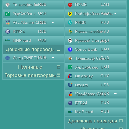
RUB
UAH
Тинькофф банк
ПУМБ
UAH
RUB
УкрСиббанк
Райффайзен Аваль
RUB
RUB
Visa/MasterCard
РНКБ
RUB
RUB
ВТБ24
Россельхозбанк
RUB
RUB
МИР card
Русский Стандарт
Денежные переводы
UAH
Sense Bank
RUB
Wire (SWIFT)
RUB
Тинькофф банк
Наличные
UAH
УкрСиббанк
Торговые платформы
CNY
UnionPay
UZS
Uzcard
RUB
Visa/MasterCard
RUB
ВТБ24
RUB
МИР card
Денежные переводы