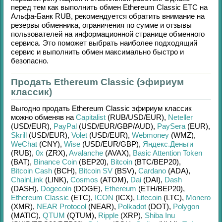
перед тем как выполнить обмен
Ethereum Classic ETC
на
Альфа-Банк RUB
, рекомендуется обратить внимание на
резервы обменника, ограничения по сумме и отзывы
пользователей на информационной странице обменного
сервиса. Это поможет выбрать наиболее подходящий
сервис и выполнить обмен максимально быстро и
безопасно.
Продать Ethereum Classic (эфириум
классик)
Выгодно продать
Ethereum Classic эфириум классик
можно обменяв на
Capitalist
(RUB/
USD/
EUR)
,
Neteller
(USD/
EUR)
,
PayPal
(USD/
EUR/
GBP/
AUD)
,
PaySera
(EUR)
,
Skrill
(USD/
EUR)
,
Volet
(USD/
EUR)
,
Webmoney
(WMZ)
,
WeChat
(CNY)
,
Wise
(USD/
EUR/
GBP)
,
Яндекс.Деньги
(RUB)
,
0x
(ZRX)
,
Avalanche
(AVAX)
,
Basic Attention Token
(BAT)
,
Binance Coin
(BEP20)
,
Bitcoin
(BTC/
BEP20)
,
Bitcoin Cash
(BCH)
,
Bitcoin SV
(BSV)
,
Cardano
(ADA)
,
ChainLink
(LINK)
,
Cosmos
(ATOM)
,
Dai
(DAI)
,
Dash
(DASH)
,
Dogecoin
(DOGE)
,
Ethereum
(ETH/
BEP20)
,
Ethereum Classic
(ETC)
,
ICON
(ICX)
,
Litecoin
(LTC)
,
Monero
(XMR)
,
NEAR Protocol
(NEAR)
,
Polkadot
(DOT)
,
Polygon
(MATIC)
,
QTUM
(QTUM)
,
Ripple
(XRP)
,
Shiba Inu