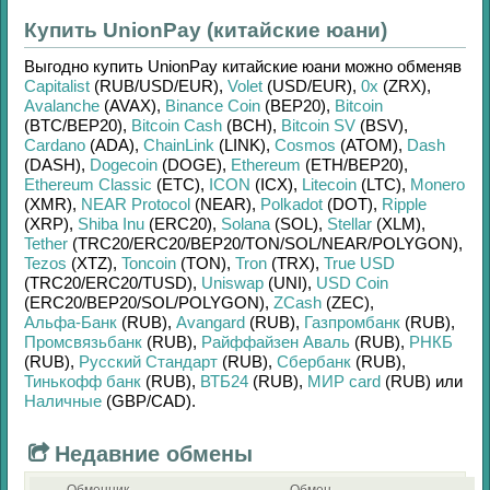
Купить UnionPay (китайские юани)
Выгодно купить
UnionPay китайские юани
можно обменяв
Capitalist
(RUB/
USD/
EUR)
,
Volet
(USD/
EUR)
,
0x
(ZRX)
,
Avalanche
(AVAX)
,
Binance Coin
(BEP20)
,
Bitcoin
(BTC/
BEP20)
,
Bitcoin Cash
(BCH)
,
Bitcoin SV
(BSV)
,
Cardano
(ADA)
,
ChainLink
(LINK)
,
Cosmos
(ATOM)
,
Dash
(DASH)
,
Dogecoin
(DOGE)
,
Ethereum
(ETH/
BEP20)
,
Ethereum Classic
(ETC)
,
ICON
(ICX)
,
Litecoin
(LTC)
,
Monero
(XMR)
,
NEAR Protocol
(NEAR)
,
Polkadot
(DOT)
,
Ripple
(XRP)
,
Shiba Inu
(ERC20)
,
Solana
(SOL)
,
Stellar
(XLM)
,
Tether
(TRC20/
ERC20/
BEP20/
TON/
SOL/
NEAR/
POLYGON)
,
Tezos
(XTZ)
,
Toncoin
(TON)
,
Tron
(TRX)
,
True USD
(TRC20/
ERC20/
TUSD)
,
Uniswap
(UNI)
,
USD Coin
(ERC20/
BEP20/
SOL/
POLYGON)
,
ZCash
(ZEC)
,
Альфа-Банк
(RUB)
,
Avangard
(RUB)
,
Газпромбанк
(RUB)
,
Промсвязьбанк
(RUB)
,
Райффайзен Аваль
(RUB)
,
РНКБ
(RUB)
,
Русский Стандарт
(RUB)
,
Сбербанк
(RUB)
,
Тинькофф банк
(RUB)
,
ВТБ24
(RUB)
,
МИР card
(RUB)
или
Наличные
(GBP/
CAD)
.
Недавние обмены