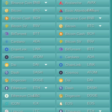
BNB
AVAX
Binance Coin
Avalanche
BTC
BAT
Bitcoin
Basic Attention Token
BCH
BNB
Bitcoin Cash
Binance Coin
BSV
BTC
Bitcoin SV
Bitcoin
BTT
BCH
BitTorrent
Bitcoin Cash
ADA
BSV
Cardano
Bitcoin SV
LINK
BTT
ChainLink
BitTorrent
ATOM
ADA
Cosmos
Cardano
DAI
LINK
Dai
ChainLink
DASH
ATOM
Dash
Cosmos
DOGE
DAI
Dogecoin
Dai
ETH
DASH
Ethereum
Dash
ETC
DOGE
Ethereum Classic
Dogecoin
ICX
EOS
ICON
EOS
LTC
ETH
Litecoin
Ethereum