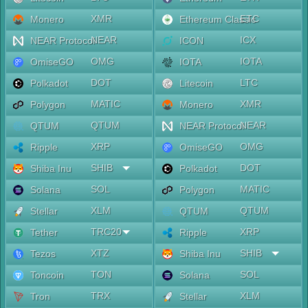
XMR
ETC
Monero
Ethereum Classic
NEAR
ICX
NEAR Protocol
ICON
OMG
IOTA
OmiseGO
IOTA
DOT
LTC
Polkadot
Litecoin
MATIC
XMR
Polygon
Monero
QTUM
NEAR
QTUM
NEAR Protocol
XRP
OMG
Ripple
OmiseGO
SHIB
DOT
Shiba Inu
Polkadot
SOL
MATIC
Solana
Polygon
XLM
QTUM
Stellar
QTUM
TRC20
XRP
Tether
Ripple
XTZ
SHIB
Tezos
Shiba Inu
TON
SOL
Toncoin
Solana
TRX
XLM
Tron
Stellar