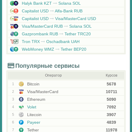
Halyk Bank KZT
Solana SOL
Capitalist USD
Alfa-Bank RUB
Capitalist USD
Visa/MasterCard USD
Visa/MasterCard RUB
Solana SOL
Gazprombank RUB
Tether TRC20
Tron TRX
Oschadbank UAH
WebMoney WMZ
Tether BEP20
Популярные сервисы
Оператор
Курсов
Bitcoin
5678
1
Visa/MasterCard
10711
2
Ethereum
5090
3
Volet
7092
4
Litecoin
3907
5
Payeer
4839
6
Tether
11978
7