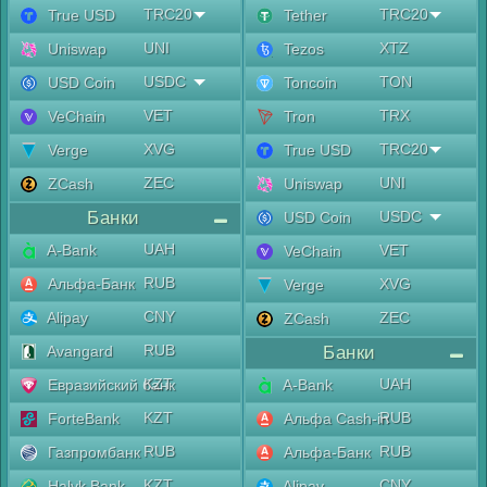
TRC20
TRC20
True USD
Tether
UNI
XTZ
Uniswap
Tezos
USDC
TON
USD Coin
Toncoin
VET
TRX
VeChain
Tron
XVG
TRC20
Verge
True USD
ZEC
UNI
ZCash
Uniswap
Банки
USDC
USD Coin
UAH
A-Bank
VET
VeChain
RUB
Альфа-Банк
XVG
Verge
CNY
Alipay
ZEC
ZCash
RUB
Avangard
Банки
KZT
UAH
Евразийский банк
A-Bank
KZT
RUB
ForteBank
Альфа Cash-in
RUB
RUB
Газпромбанк
Альфа-Банк
KZT
CNY
Halyk Bank
Alipay