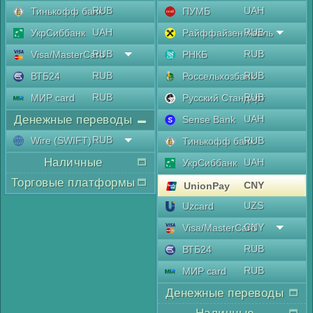
RUB
UAH
Тинькофф банк
ПУМБ
UAH
RUB
УкрСиббанк
Райффайзен Аваль
RUB
RUB
Visa/MasterCard
РНКБ
RUB
RUB
ВТБ24
Россельхозбанк
RUB
RUB
МИР card
Русский Стандарт
Денежные переводы
UAH
Sense Bank
RUB
Wire (SWIFT)
RUB
Тинькофф банк
Наличные
UAH
УкрСиббанк
Торговые платформы
CNY
UnionPay
UZS
Uzcard
CNY
Visa/MasterCard
RUB
ВТБ24
RUB
МИР card
Денежные переводы