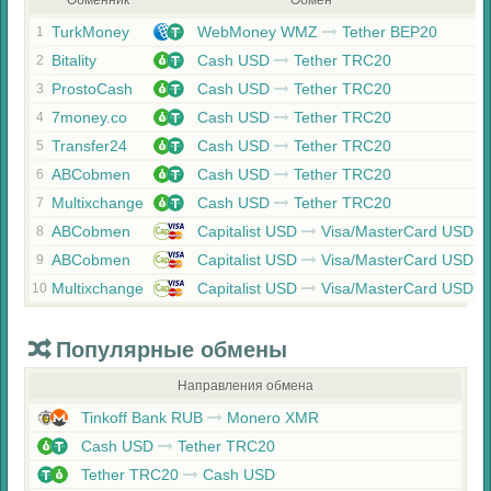
Обменник
Обмен
TurkMoney
WebMoney WMZ
Tether BEP20
1
Bitality
Cash USD
Tether TRC20
2
ProstoCash
Cash USD
Tether TRC20
3
7money.co
Cash USD
Tether TRC20
4
Transfer24
Cash USD
Tether TRC20
5
ABCobmen
Cash USD
Tether TRC20
6
Multixchange
Cash USD
Tether TRC20
7
ABCobmen
Capitalist USD
Visa/MasterCard USD
8
ABCobmen
Capitalist USD
Visa/MasterCard USD
9
Multixchange
Capitalist USD
Visa/MasterCard USD
10
Популярные обмены
Направления обмена
Tinkoff Bank RUB
Monero XMR
Cash USD
Tether TRC20
Tether TRC20
Cash USD