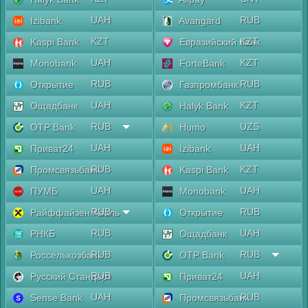
UAH
RUB
Izibank
Avangard
KZT
KZT
Kaspi Bank
Евразийский банк
UAH
KZT
Monobank
ForteBank
RUB
RUB
Открытие
Газпромбанк
UAH
KZT
Ощадбанк
Halyk Bank
RUB
UZS
OTP Bank
Humo
UAH
UAH
Приват24
Izibank
RUB
KZT
Промсвязьбанк
Kaspi Bank
UAH
UAH
ПУМБ
Monobank
RUB
RUB
Райффайзен Аваль
Открытие
RUB
UAH
РНКБ
Ощадбанк
RUB
RUB
Россельхозбанк
OTP Bank
RUB
UAH
Русский Стандарт
Приват24
UAH
RUB
Sense Bank
Промсвязьбанк