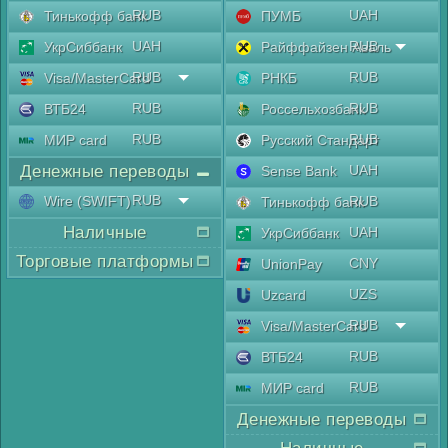
RUB
UAH
Тинькофф банк
ПУМБ
UAH
RUB
УкрСиббанк
Райффайзен Аваль
RUB
RUB
Visa/MasterCard
РНКБ
RUB
RUB
ВТБ24
Россельхозбанк
RUB
RUB
МИР card
Русский Стандарт
Денежные переводы
UAH
Sense Bank
RUB
Wire (SWIFT)
RUB
Тинькофф банк
Наличные
UAH
УкрСиббанк
Торговые платформы
CNY
UnionPay
UZS
Uzcard
RUB
Visa/MasterCard
RUB
ВТБ24
RUB
МИР card
Денежные переводы