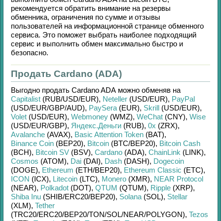
рекомендуется обратить внимание на резервы
обменника, ограничения по сумме и отзывы
пользователей на информационной странице обменного
сервиса. Это поможет выбрать наиболее подходящий
сервис и выполнить обмен максимально быстро и
безопасно.
Продать Cardano (ADA)
Выгодно продать
Cardano ADA
можно обменяв на
Capitalist
(RUB/
USD/
EUR)
,
Neteller
(USD/
EUR)
,
PayPal
(USD/
EUR/
GBP/
AUD)
,
PaySera
(EUR)
,
Skrill
(USD/
EUR)
,
Volet
(USD/
EUR)
,
Webmoney
(WMZ)
,
WeChat
(CNY)
,
Wise
(USD/
EUR/
GBP)
,
Яндекс.Деньги
(RUB)
,
0x
(ZRX)
,
Avalanche
(AVAX)
,
Basic Attention Token
(BAT)
,
Binance Coin
(BEP20)
,
Bitcoin
(BTC/
BEP20)
,
Bitcoin Cash
(BCH)
,
Bitcoin SV
(BSV)
,
Cardano
(ADA)
,
ChainLink
(LINK)
,
Cosmos
(ATOM)
,
Dai
(DAI)
,
Dash
(DASH)
,
Dogecoin
(DOGE)
,
Ethereum
(ETH/
BEP20)
,
Ethereum Classic
(ETC)
,
ICON
(ICX)
,
Litecoin
(LTC)
,
Monero
(XMR)
,
NEAR Protocol
(NEAR)
,
Polkadot
(DOT)
,
QTUM
(QTUM)
,
Ripple
(XRP)
,
Shiba Inu
(SHIB/
ERC20/
BEP20)
,
Solana
(SOL)
,
Stellar
(XLM)
,
Tether
(TRC20/
ERC20/
BEP20/
TON/
SOL/
NEAR/
POLYGON)
,
Tezos