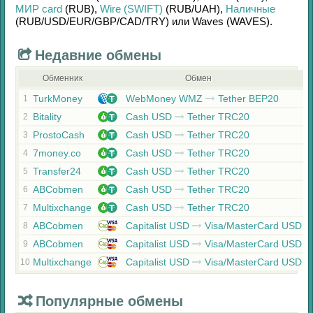
МИР card
(RUB)
,
Wire (SWIFT)
(RUB/
UAH)
,
Наличные
(RUB/
USD/
EUR/
GBP/
CAD/
TRY)
или
Waves (WAVES)
.
Недавние обмены
Обменник
Обмен
TurkMoney
WebMoney WMZ
Tether BEP20
1
Bitality
Cash USD
Tether TRC20
2
ProstoCash
Cash USD
Tether TRC20
3
7money.co
Cash USD
Tether TRC20
4
Transfer24
Cash USD
Tether TRC20
5
ABCobmen
Cash USD
Tether TRC20
6
Multixchange
Cash USD
Tether TRC20
7
ABCobmen
Capitalist USD
Visa/MasterCard USD
8
ABCobmen
Capitalist USD
Visa/MasterCard USD
9
Multixchange
Capitalist USD
Visa/MasterCard USD
10
Популярные обмены