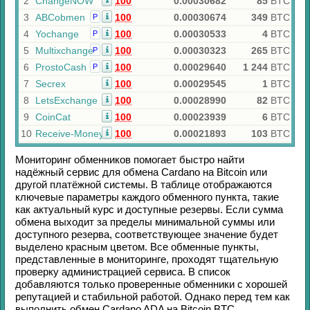
2
ChangeNOW
100
0.00030682
85
BTC
3
ABCobmen
100
0.00030674
349
BTC
Р
4
Yochange
100
0.00030533
4
BTC
Р
5
Multixchange
100
0.00030323
265
BTC
Р
6
ProstoCash
100
0.00029640
1 244
BTC
Р
7
Secrex
100
0.00029545
1
BTC
8
LetsExchange
100
0.00028990
82
BTC
9
CoinCat
100
0.00023939
6
BTC
10
Receive-Money
100
0.00021893
103
BTC
Мониторинг обменников помогает быстро найти
надёжный сервис для обмена
Cardano
на
Bitcoin
или
другой платёжной системы. В таблице отображаются
ключевые параметры каждого обменного пункта, такие
как актуальный курс и доступные резервы. Если сумма
обмена выходит за пределы минимальной суммы или
доступного резерва, соответствующее значение будет
выделено красным цветом. Все обменные пункты,
представленные в мониторинге, проходят тщательную
проверку администрацией сервиса. В список
добавляются только проверенные обменники с хорошей
репутацией и стабильной работой. Однако перед тем как
выполнить обмен
Cardano ADA
на
Bitcoin BTC
,