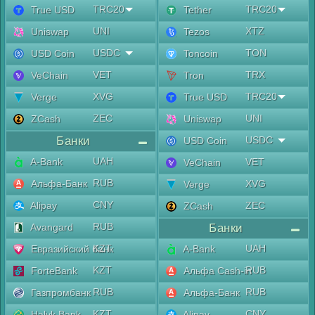
TRC20
TRC20
True USD
Tether
UNI
XTZ
Uniswap
Tezos
USDC
TON
USD Coin
Toncoin
VET
TRX
VeChain
Tron
XVG
TRC20
Verge
True USD
ZEC
UNI
ZCash
Uniswap
Банки
USDC
USD Coin
UAH
A-Bank
VET
VeChain
RUB
Альфа-Банк
XVG
Verge
CNY
Alipay
ZEC
ZCash
RUB
Avangard
Банки
KZT
UAH
Евразийский банк
A-Bank
KZT
RUB
ForteBank
Альфа Cash-in
RUB
RUB
Газпромбанк
Альфа-Банк
KZT
CNY
Halyk Bank
Alipay