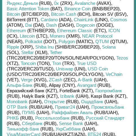
Яндекс.Деньги
(RUB)
,
0x
(ZRX)
,
Avalanche
(AVAX)
,
Basic Attention Token
(BAT)
,
Binance Coin
(BNB/
BEP20)
,
Bitcoin
(BTC/
BEP20)
,
Bitcoin Cash
(BCH)
,
Bitcoin SV (BSV)
,
BitTorrent (BTT)
,
Cardano
(ADA)
,
ChainLink
(LINK)
,
Cosmos
(ATOM)
,
Dai
(DAI)
,
Dash
(DASH)
,
Dogecoin
(DOGE)
,
Ethereum
(ETH/
BEP20)
,
Ethereum Classic
(ETC)
,
ICON
(ICX)
,
Litecoin
(LTC)
,
Monero
(XMR)
,
NEAR Protocol
(NEAR)
,
Polkadot
(DOT)
,
Polygon
(MATIC)
,
QTUM
(QTUM)
,
Ripple
(XRP)
,
Shiba Inu
(SHIB/
ERC20/
BEP20)
,
Solana
(SOL)
,
Stellar
(XLM)
,
Tether
(TRC20/
ERC20/
BEP20/
TON/
SOL/
NEAR/
POLYGON)
,
Tezos
(XTZ)
,
Toncoin
(TON)
,
Tron
(TRX)
,
True USD
(TRC20/
ERC20/
TUSD)
,
Uniswap
(UNI)
,
USD Coin
(USDC/
TRC20/
ERC20/
BEP20/
SOL/
POLYGON)
,
VeChain
(VET)
,
Verge
(XVG)
,
ZCash
(ZEC)
,
A-Bank
(UAH)
,
Альфа-Банк
(RUB)
,
Alipay (CNY)
,
Avangard
(RUB)
,
Евразийский банк (KZT)
,
ForteBank (KZT)
,
Газпромбанк
(RUB)
,
Halyk Bank (KZT)
,
Izibank
(UAH)
,
Kaspi Bank (KZT)
,
Monobank
(UAH)
,
Открытие
(RUB)
,
Ощадбанк
(UAH)
,
OTP Bank
(RUB/
UAH)
,
Приват24
(UAH)
,
Промсвязьбанк
(RUB)
,
ПУМБ
(UAH)
,
Райффайзен Аваль
(RUB/
UAH)
,
РНКБ
(RUB)
,
Россельхозбанк
(RUB)
,
Русский Стандарт
(RUB)
,
Сбербанк
(RUB)
,
Sense Bank
(UAH)
,
Тинькофф банк
(RUB)
,
УкрСиббанк
(UAH)
,
Visa/MasterCard
(RUB/
UAH/
KZT/
AZN)
,
ВТБ24
(RUB)
,