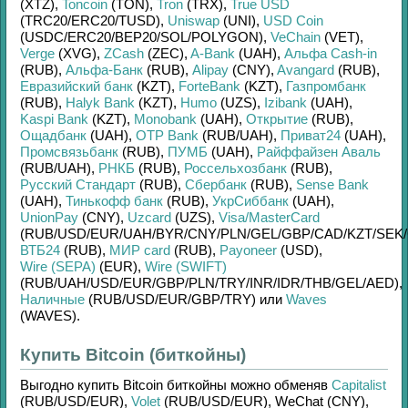
(XTZ)
,
Toncoin
(TON)
,
Tron
(TRX)
,
True USD
(TRC20/
ERC20/
TUSD)
,
Uniswap
(UNI)
,
USD Coin
(USDC/
ERC20/
BEP20/
SOL/
POLYGON)
,
VeChain
(VET)
,
Verge
(XVG)
,
ZCash
(ZEC)
,
A-Bank
(UAH)
,
Альфа Cash-in
(RUB)
,
Альфа-Банк
(RUB)
,
Alipay
(CNY)
,
Avangard
(RUB)
,
Евразийский банк
(KZT)
,
ForteBank
(KZT)
,
Газпромбанк
(RUB)
,
Halyk Bank
(KZT)
,
Humo
(UZS)
,
Izibank
(UAH)
,
Kaspi Bank
(KZT)
,
Monobank
(UAH)
,
Открытие
(RUB)
,
Ощадбанк
(UAH)
,
OTP Bank
(RUB/
UAH)
,
Приват24
(UAH)
,
Промсвязьбанк
(RUB)
,
ПУМБ
(UAH)
,
Райффайзен Аваль
(RUB/
UAH)
,
РНКБ
(RUB)
,
Россельхозбанк
(RUB)
,
Русский Стандарт
(RUB)
,
Сбербанк
(RUB)
,
Sense Bank
(UAH)
,
Тинькофф банк
(RUB)
,
УкрСиббанк
(UAH)
,
UnionPay
(CNY)
,
Uzcard
(UZS)
,
Visa/MasterCard
(RUB/
USD/
EUR/
UAH/
BYR/
CNY/
PLN/
GEL/
GBP/
CAD/
KZT/
SEK/
ВТБ24
(RUB)
,
МИР card
(RUB)
,
Payoneer
(USD)
,
Wire (SEPA)
(EUR)
,
Wire (SWIFT)
(RUB/
UAH/
USD/
EUR/
GBP/
PLN/
TRY/
INR/
IDR/
THB/
GEL/
AED)
,
Наличные
(RUB/
USD/
EUR/
GBP/
TRY)
или
Waves
(WAVES)
.
Купить Bitcoin (биткойны)
Выгодно купить
Bitcoin биткойны
можно обменяв
Capitalist
(RUB/
USD/
EUR)
,
Volet
(RUB/
USD/
EUR)
,
WeChat (CNY)
,