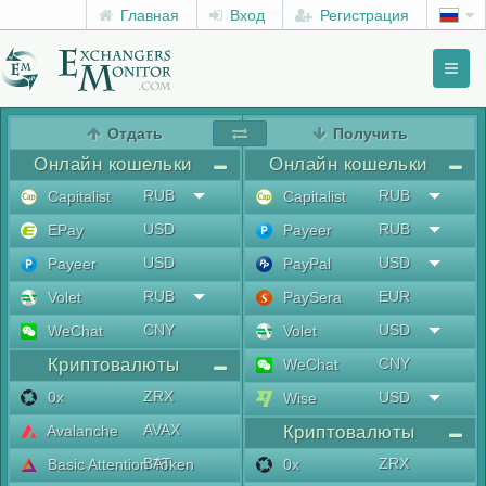
Главная
Вход
Регистрация
Toggl
naviga
menu
Отдать
Получить
Онлайн кошельки
Онлайн кошельки
RUB
RUB
Capitalist
Capitalist
USD
RUB
EPay
Payeer
USD
USD
Payeer
PayPal
RUB
EUR
Volet
PaySera
CNY
USD
WeChat
Volet
Криптовалюты
CNY
WeChat
ZRX
0x
USD
Wise
AVAX
Avalanche
Криптовалюты
BAT
ZRX
Basic Attention Token
0x