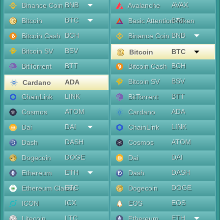
BNB
AVAX
Binance Coin
Avalanche
BTC
BAT
Bitcoin
Basic Attention Token
BCH
BNB
Bitcoin Cash
Binance Coin
BSV
Bitcoin SV
BTC
Bitcoin
BTT
BCH
BitTorrent
Bitcoin Cash
BSV
Bitcoin SV
ADA
Cardano
LINK
BTT
ChainLink
BitTorrent
ATOM
ADA
Cosmos
Cardano
DAI
LINK
Dai
ChainLink
DASH
ATOM
Dash
Cosmos
DOGE
DAI
Dogecoin
Dai
ETH
DASH
Ethereum
Dash
ETC
DOGE
Ethereum Classic
Dogecoin
ICX
EOS
ICON
EOS
LTC
ETH
Litecoin
Ethereum