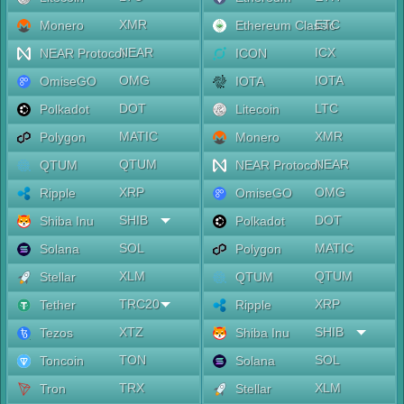
XMR
ETC
Monero
Ethereum Classic
NEAR
ICX
NEAR Protocol
ICON
OMG
IOTA
OmiseGO
IOTA
DOT
LTC
Polkadot
Litecoin
MATIC
XMR
Polygon
Monero
QTUM
NEAR
QTUM
NEAR Protocol
XRP
OMG
Ripple
OmiseGO
SHIB
DOT
Shiba Inu
Polkadot
SOL
MATIC
Solana
Polygon
XLM
QTUM
Stellar
QTUM
TRC20
XRP
Tether
Ripple
XTZ
SHIB
Tezos
Shiba Inu
TON
SOL
Toncoin
Solana
TRX
XLM
Tron
Stellar