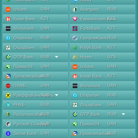
UAH
RUB
Izibank
Avangard
KZT
KZT
Kaspi Bank
Евразийский банк
UAH
KZT
Monobank
ForteBank
RUB
RUB
Открытие
Газпромбанк
UAH
KZT
Ощадбанк
Halyk Bank
RUB
UZS
OTP Bank
Humo
UAH
UAH
Приват24
Izibank
RUB
KZT
Промсвязьбанк
Kaspi Bank
UAH
UAH
ПУМБ
Monobank
RUB
RUB
Райффайзен Аваль
Открытие
RUB
UAH
РНКБ
Ощадбанк
RUB
RUB
Россельхозбанк
OTP Bank
RUB
UAH
Русский Стандарт
Приват24
UAH
RUB
Sense Bank
Промсвязьбанк