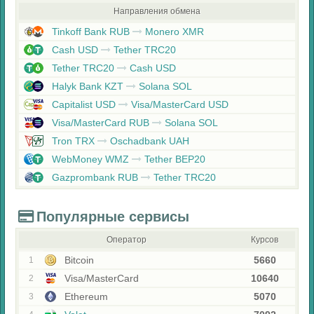
Направления обмена
Tinkoff Bank RUB
Monero XMR
Cash USD
Tether TRC20
Tether TRC20
Cash USD
Halyk Bank KZT
Solana SOL
Capitalist USD
Visa/MasterCard USD
Visa/MasterCard RUB
Solana SOL
Tron TRX
Oschadbank UAH
WebMoney WMZ
Tether BEP20
Gazprombank RUB
Tether TRC20
Популярные сервисы
Оператор
Курсов
Bitcoin
5660
1
Visa/MasterCard
10640
2
Ethereum
5070
3