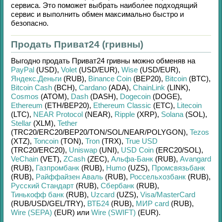
сервиса. Это поможет выбрать наиболее подходящий
сервис и выполнить обмен максимально быстро и
безопасно.
Продать Приват24 (гривны)
Выгодно продать
Приват24 гривны
можно обменяв на
PayPal
(USD)
,
Volet
(USD/
EUR)
,
Wise
(USD/
EUR)
,
Яндекс.Деньги
(RUB)
,
Binance Coin
(BEP20)
,
Bitcoin
(BTC)
,
Bitcoin Cash
(BCH)
,
Cardano
(ADA)
,
ChainLink
(LINK)
,
Cosmos
(ATOM)
,
Dash
(DASH)
,
Dogecoin
(DOGE)
,
Ethereum
(ETH/
BEP20)
,
Ethereum Classic
(ETC)
,
Litecoin
(LTC)
,
NEAR Protocol
(NEAR)
,
Ripple
(XRP)
,
Solana
(SOL)
,
Stellar
(XLM)
,
Tether
(TRC20/
ERC20/
BEP20/
TON/
SOL/
NEAR/
POLYGON)
,
Tezos
(XTZ)
,
Toncoin
(TON)
,
Tron
(TRX)
,
True USD
(TRC20/
ERC20)
,
Uniswap
(UNI)
,
USD Coin
(ERC20/
SOL)
,
VeChain
(VET)
,
ZCash
(ZEC)
,
Альфа-Банк
(RUB)
,
Avangard
(RUB)
,
Газпромбанк
(RUB)
,
Humo
(UZS)
,
Промсвязьбанк
(RUB)
,
Райффайзен Аваль
(RUB)
,
Россельхозбанк
(RUB)
,
Русский Стандарт
(RUB)
,
Сбербанк
(RUB)
,
Тинькофф банк
(RUB)
,
Uzcard
(UZS)
,
Visa/MasterCard
(RUB/
USD/
GEL/
TRY)
,
ВТБ24
(RUB)
,
МИР card
(RUB)
,
Wire (SEPA)
(EUR)
или
Wire (SWIFT)
(EUR)
.