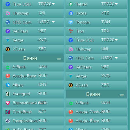
TRC20
TRC20
True USD
Tether
UNI
XTZ
Uniswap
Tezos
USDC
TON
USD Coin
Toncoin
VET
TRX
VeChain
Tron
XVG
TRC20
Verge
True USD
ZEC
UNI
ZCash
Uniswap
Банки
USDC
USD Coin
UAH
A-Bank
VET
VeChain
RUB
Альфа-Банк
XVG
Verge
CNY
Alipay
ZEC
ZCash
RUB
Avangard
Банки
KZT
UAH
Евразийский банк
A-Bank
KZT
RUB
ForteBank
Альфа Cash-in
RUB
RUB
Газпромбанк
Альфа-Банк
KZT
CNY
Halyk Bank
Alipay