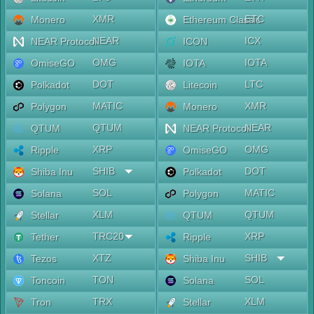
XMR
ETC
Monero
Ethereum Classic
NEAR
ICX
NEAR Protocol
ICON
OMG
IOTA
OmiseGO
IOTA
DOT
LTC
Polkadot
Litecoin
MATIC
XMR
Polygon
Monero
QTUM
NEAR
QTUM
NEAR Protocol
XRP
OMG
Ripple
OmiseGO
SHIB
DOT
Shiba Inu
Polkadot
SOL
MATIC
Solana
Polygon
XLM
QTUM
Stellar
QTUM
TRC20
XRP
Tether
Ripple
XTZ
SHIB
Tezos
Shiba Inu
TON
SOL
Toncoin
Solana
TRX
XLM
Tron
Stellar