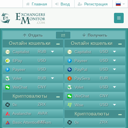
Главная
Вход
Регистрация
Toggl
naviga
menu
Отдать
Получить
Онлайн кошельки
Онлайн кошельки
RUB
USD
Capitalist
Capitalist
USD
USD
EPay
Payeer
USD
USD
Payeer
PayPal
RUB
EUR
Volet
PaySera
CNY
USD
WeChat
Volet
Криптовалюты
CNY
WeChat
ZRX
0x
USD
Wise
AVAX
Avalanche
Криптовалюты
BAT
ZRX
Basic Attention Token
0x