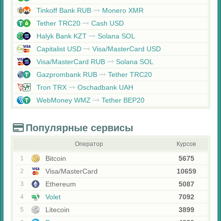
Tinkoff Bank RUB
Monero XMR
Tether TRC20
Cash USD
Halyk Bank KZT
Solana SOL
Capitalist USD
Visa/MasterCard USD
Visa/MasterCard RUB
Solana SOL
Gazprombank RUB
Tether TRC20
Tron TRX
Oschadbank UAH
WebMoney WMZ
Tether BEP20
Популярные сервисы
Оператор
Курсов
Bitcoin
5675
1
Visa/MasterCard
10659
2
Ethereum
5087
3
Volet
7092
4
Litecoin
3899
5