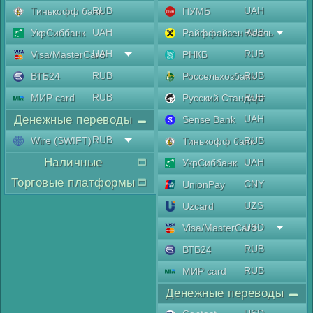
RUB
UAH
Тинькофф банк
ПУМБ
UAH
RUB
УкрСиббанк
Райффайзен Аваль
UAH
RUB
Visa/MasterCard
РНКБ
RUB
RUB
ВТБ24
Россельхозбанк
RUB
RUB
МИР card
Русский Стандарт
Денежные переводы
UAH
Sense Bank
RUB
Wire (SWIFT)
RUB
Тинькофф банк
Наличные
UAH
УкрСиббанк
Торговые платформы
CNY
UnionPay
UZS
Uzcard
USD
Visa/MasterCard
RUB
ВТБ24
RUB
МИР card
Денежные переводы