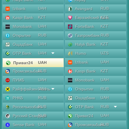
UAH
RUB
Izibank
Avangard
KZT
KZT
Kaspi Bank
Евразийский банк
UAH
KZT
Monobank
ForteBank
RUB
RUB
Открытие
Газпромбанк
UAH
KZT
Ощадбанк
Halyk Bank
UAH
UZS
OTP Bank
Humo
UAH
Izibank
UAH
Приват24
RUB
KZT
Промсвязьбанк
Kaspi Bank
UAH
UAH
ПУМБ
Monobank
UAH
RUB
Райффайзен Аваль
Открытие
RUB
UAH
РНКБ
Ощадбанк
RUB
RUB
Россельхозбанк
OTP Bank
RUB
UAH
Русский Стандарт
Приват24
UAH
RUB
Sense Bank
Промсвязьбанк