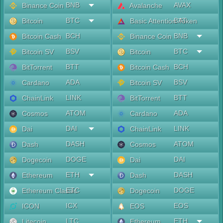
BNB
AVAX
Binance Coin
Avalanche
BTC
BAT
Bitcoin
Basic Attention Token
BCH
BNB
Bitcoin Cash
Binance Coin
BSV
BTC
Bitcoin SV
Bitcoin
BTT
BCH
BitTorrent
Bitcoin Cash
ADA
BSV
Cardano
Bitcoin SV
LINK
BTT
ChainLink
BitTorrent
ATOM
ADA
Cosmos
Cardano
DAI
LINK
Dai
ChainLink
DASH
ATOM
Dash
Cosmos
DOGE
DAI
Dogecoin
Dai
ETH
DASH
Ethereum
Dash
ETC
DOGE
Ethereum Classic
Dogecoin
ICX
EOS
ICON
EOS
LTC
ETH
Litecoin
Ethereum