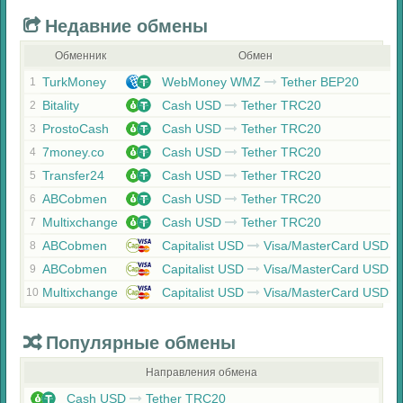
Недавние обмены
Обменник
Обмен
TurkMoney
WebMoney WMZ
Tether BEP20
1
Bitality
Cash USD
Tether TRC20
2
ProstoCash
Cash USD
Tether TRC20
3
7money.co
Cash USD
Tether TRC20
4
Transfer24
Cash USD
Tether TRC20
5
ABCobmen
Cash USD
Tether TRC20
6
Multixchange
Cash USD
Tether TRC20
7
ABCobmen
Capitalist USD
Visa/MasterCard USD
8
ABCobmen
Capitalist USD
Visa/MasterCard USD
9
Multixchange
Capitalist USD
Visa/MasterCard USD
10
Популярные обмены
Направления обмена
Cash USD
Tether TRC20