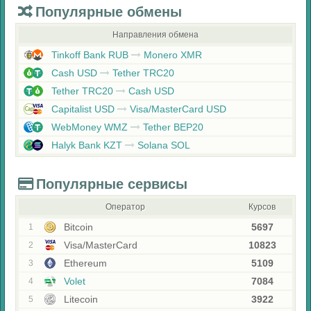
Популярные обмены
Направления обмена
Tinkoff Bank RUB
Monero XMR
Cash USD
Tether TRC20
Tether TRC20
Cash USD
Capitalist USD
Visa/MasterCard USD
WebMoney WMZ
Tether BEP20
Halyk Bank KZT
Solana SOL
Популярные сервисы
Оператор
Курсов
Bitcoin
5697
1
Visa/MasterCard
10823
2
Ethereum
5109
3
Volet
7084
4
Litecoin
3922
5