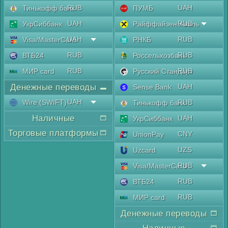
RUB
UAH
Тинькофф банк
ПУМБ
UAH
RUB
УкрСиббанк
Райффайзен Аваль
UAH
RUB
Visa/MasterCard
РНКБ
RUB
RUB
ВТБ24
Россельхозбанк
RUB
RUB
МИР card
Русский Стандарт
Денежные переводы
UAH
Sense Bank
UAH
Wire (SWIFT)
RUB
Тинькофф банк
Наличные
UAH
УкрСиббанк
Торговые платформы
CNY
UnionPay
UZS
Uzcard
RUB
Visa/MasterCard
RUB
ВТБ24
RUB
МИР card
Денежные переводы