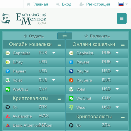
Главная
Вход
Регистрация
Toggl
naviga
menu
Отдать
Получить
Онлайн кошельки
Онлайн кошельки
RUB
RUB
Capitalist
Capitalist
USD
RUB
EPay
Payeer
USD
USD
Payeer
PayPal
RUB
EUR
Volet
PaySera
CNY
USD
WeChat
Volet
Криптовалюты
CNY
WeChat
ZRX
0x
USD
Wise
AVAX
Avalanche
Криптовалюты
BAT
ZRX
Basic Attention Token
0x