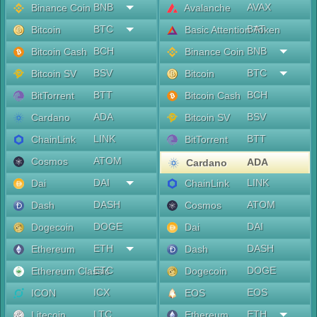
BNB
AVAX
Binance Coin
Avalanche
BTC
BAT
Bitcoin
Basic Attention Token
BCH
BNB
Bitcoin Cash
Binance Coin
BSV
BTC
Bitcoin SV
Bitcoin
BTT
BCH
BitTorrent
Bitcoin Cash
ADA
BSV
Cardano
Bitcoin SV
LINK
BTT
ChainLink
BitTorrent
ATOM
Cosmos
ADA
Cardano
DAI
LINK
Dai
ChainLink
DASH
ATOM
Dash
Cosmos
DOGE
DAI
Dogecoin
Dai
ETH
DASH
Ethereum
Dash
ETC
DOGE
Ethereum Classic
Dogecoin
ICX
EOS
ICON
EOS
LTC
ETH
Litecoin
Ethereum