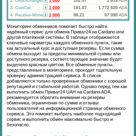
2
LeoExchanger
1 000
102.07
1 918
ADA
3
CoinCat
1 000
101.07
1 772 820
ADA
4
Receive-Money
1 000
98.21
97 090
ADA
Мониторинг обменников помогает быстро найти
надёжный сервис для обмена
Приват24
на
Cardano
или
другой платёжной системы. В таблице отображаются
ключевые параметры каждого обменного пункта, такие
как актуальный курс и доступные резервы. Если сумма
обмена выходит за пределы минимальной суммы или
доступного резерва, соответствующее значение будет
выделено красным цветом. Все обменные пункты,
представленные в мониторинге, проходят тщательную
проверку администрацией сервиса. В список
добавляются только проверенные обменники с хорошей
репутацией и стабильной работой. Однако перед тем как
выполнить обмен
Приват24 UAH
на
Cardano ADA
,
рекомендуется обратить внимание на резервы
обменника, ограничения по сумме и отзывы
пользователей на информационной странице обменного
сервиса. Это поможет выбрать наиболее подходящий
сервис и выполнить обмен максимально быстро и
безопасно.