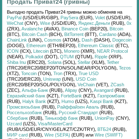
Продать Приват24 (гривны)
Выгодно продать
Приват24 гривны
можно обменяв на
PayPal
(USD/
EUR/
GBP)
,
PaySera
(EUR)
,
Volet
(USD/
EUR)
,
WeChat
(CNY)
,
Wise
(USD/
EUR)
,
Яндекс.Деньги
(RUB)
,
0x
(ZRX)
,
Avalanche
(AVAX)
,
Binance Coin
(BEP20)
,
Bitcoin
(BTC)
,
Bitcoin Cash
(BCH)
,
BitTorrent
(BTT)
,
Cardano
(ADA)
,
ChainLink
(LINK)
,
Cosmos
(ATOM)
,
Dash
(DASH)
,
Dogecoin
(DOGE)
,
Ethereum
(ETH/
BEP20)
,
Ethereum Classic
(ETC)
,
ICON
(ICX)
,
Litecoin
(LTC)
,
Monero
(XMR)
,
NEAR Protocol
(NEAR)
,
Polkadot
(DOT)
,
QTUM
(QTUM)
,
Ripple
(XRP)
,
Shiba Inu
(ERC20)
,
Solana
(SOL)
,
Stellar
(XLM)
,
Tether
(TRC20/
ERC20/
BEP20/
TON/
SOL/
NEAR/
POLYGON)
,
Tezos
(XTZ)
,
Toncoin
(TON)
,
Tron
(TRX)
,
True USD
(TRC20/
ERC20)
,
Uniswap
(UNI)
,
USD Coin
(ERC20/
BEP20/
SOL/
POLYGON)
,
VeChain
(VET)
,
ZCash
(ZEC)
,
Альфа-Банк
(RUB)
,
Alipay
(CNY)
,
Avangard
(RUB)
,
Евразийский банк
(KZT)
,
ForteBank
(KZT)
,
Газпромбанк
(RUB)
,
Halyk Bank
(KZT)
,
Humo
(UZS)
,
Kaspi Bank
(KZT)
,
Промсвязьбанк
(RUB)
,
Райффайзен Аваль
(RUB)
,
Россельхозбанк
(RUB)
,
Русский Стандарт
(RUB)
,
Сбербанк
(RUB)
,
Тинькофф банк
(RUB)
,
UnionPay
(CNY)
,
Uzcard
(UZS)
,
Visa/MasterCard
(RUB/
USD/
EUR/
CNY/
GEL/
KZT/
CZK/
TRY)
,
ВТБ24
(RUB)
,
МИР card
(RUB)
,
Wire (SEPA)
(EUR)
или
Wire (SWIFT)