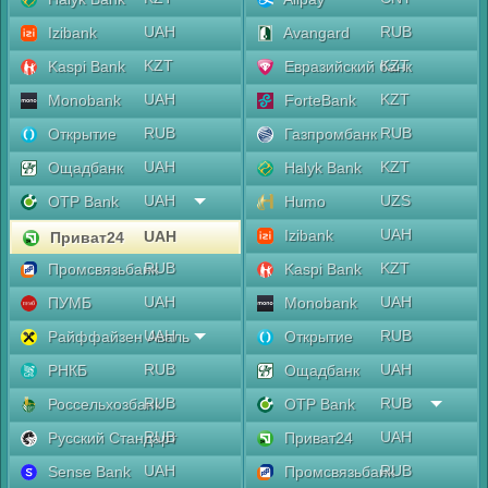
UAH
RUB
Izibank
Avangard
KZT
KZT
Kaspi Bank
Евразийский банк
UAH
KZT
Monobank
ForteBank
RUB
RUB
Открытие
Газпромбанк
UAH
KZT
Ощадбанк
Halyk Bank
UAH
UZS
OTP Bank
Humo
UAH
Izibank
UAH
Приват24
RUB
KZT
Промсвязьбанк
Kaspi Bank
UAH
UAH
ПУМБ
Monobank
UAH
RUB
Райффайзен Аваль
Открытие
RUB
UAH
РНКБ
Ощадбанк
RUB
RUB
Россельхозбанк
OTP Bank
RUB
UAH
Русский Стандарт
Приват24
UAH
RUB
Sense Bank
Промсвязьбанк