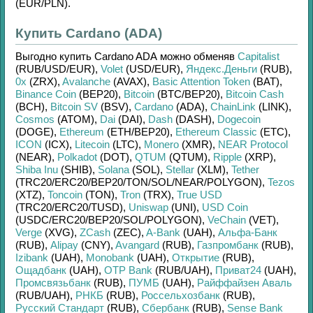
(EUR/
PLN)
.
Купить Cardano (ADA)
Выгодно купить
Cardano ADA
можно обменяв
Capitalist
(RUB/
USD/
EUR)
,
Volet
(USD/
EUR)
,
Яндекс.Деньги
(RUB)
,
0x
(ZRX)
,
Avalanche
(AVAX)
,
Basic Attention Token
(BAT)
,
Binance Coin
(BEP20)
,
Bitcoin
(BTC/
BEP20)
,
Bitcoin Cash
(BCH)
,
Bitcoin SV
(BSV)
,
Cardano
(ADA)
,
ChainLink
(LINK)
,
Cosmos
(ATOM)
,
Dai
(DAI)
,
Dash
(DASH)
,
Dogecoin
(DOGE)
,
Ethereum
(ETH/
BEP20)
,
Ethereum Classic
(ETC)
,
ICON
(ICX)
,
Litecoin
(LTC)
,
Monero
(XMR)
,
NEAR Protocol
(NEAR)
,
Polkadot
(DOT)
,
QTUM
(QTUM)
,
Ripple
(XRP)
,
Shiba Inu
(SHIB)
,
Solana
(SOL)
,
Stellar
(XLM)
,
Tether
(TRC20/
ERC20/
BEP20/
TON/
SOL/
NEAR/
POLYGON)
,
Tezos
(XTZ)
,
Toncoin
(TON)
,
Tron
(TRX)
,
True USD
(TRC20/
ERC20/
TUSD)
,
Uniswap
(UNI)
,
USD Coin
(USDC/
ERC20/
BEP20/
SOL/
POLYGON)
,
VeChain
(VET)
,
Verge
(XVG)
,
ZCash
(ZEC)
,
A-Bank
(UAH)
,
Альфа-Банк
(RUB)
,
Alipay
(CNY)
,
Avangard
(RUB)
,
Газпромбанк
(RUB)
,
Izibank
(UAH)
,
Monobank
(UAH)
,
Открытие
(RUB)
,
Ощадбанк
(UAH)
,
OTP Bank
(RUB/
UAH)
,
Приват24
(UAH)
,
Промсвязьбанк
(RUB)
,
ПУМБ
(UAH)
,
Райффайзен Аваль
(RUB/
UAH)
,
РНКБ
(RUB)
,
Россельхозбанк
(RUB)
,
Русский Стандарт
(RUB)
,
Сбербанк
(RUB)
,
Sense Bank