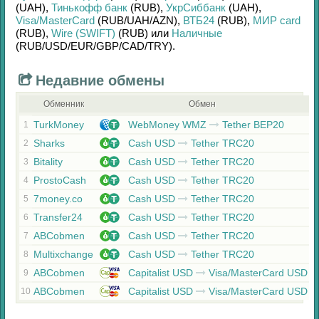
(UAH)
,
Тинькофф банк
(RUB)
,
УкрСиббанк
(UAH)
,
Visa/MasterCard
(RUB/
UAH/
AZN)
,
ВТБ24
(RUB)
,
МИР card
(RUB)
,
Wire (SWIFT)
(RUB)
или
Наличные
(RUB/
USD/
EUR/
GBP/
CAD/
TRY)
.
Недавние обмены
Обменник
Обмен
TurkMoney
WebMoney WMZ
Tether BEP20
1
Sharks
Cash USD
Tether TRC20
2
Bitality
Cash USD
Tether TRC20
3
ProstoCash
Cash USD
Tether TRC20
4
7money.co
Cash USD
Tether TRC20
5
Transfer24
Cash USD
Tether TRC20
6
ABCobmen
Cash USD
Tether TRC20
7
Multixchange
Cash USD
Tether TRC20
8
ABCobmen
Capitalist USD
Visa/MasterCard USD
9
ABCobmen
Capitalist USD
Visa/MasterCard USD
10