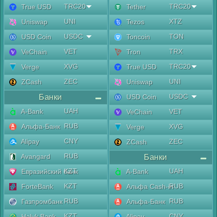
TRC20
TRC20
True USD
Tether
UNI
XTZ
Uniswap
Tezos
USDC
TON
USD Coin
Toncoin
VET
TRX
VeChain
Tron
XVG
TRC20
Verge
True USD
ZEC
UNI
ZCash
Uniswap
Банки
USDC
USD Coin
UAH
A-Bank
VET
VeChain
RUB
Альфа-Банк
XVG
Verge
CNY
Alipay
ZEC
ZCash
RUB
Avangard
Банки
KZT
UAH
Евразийский банк
A-Bank
KZT
RUB
ForteBank
Альфа Cash-in
RUB
RUB
Газпромбанк
Альфа-Банк
KZT
CNY
Halyk Bank
Alipay