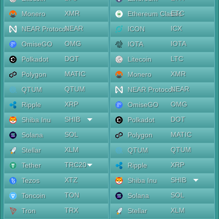
XMR
ETC
Monero
Ethereum Classic
NEAR
ICX
NEAR Protocol
ICON
OMG
IOTA
OmiseGO
IOTA
DOT
LTC
Polkadot
Litecoin
MATIC
XMR
Polygon
Monero
QTUM
NEAR
QTUM
NEAR Protocol
XRP
OMG
Ripple
OmiseGO
SHIB
DOT
Shiba Inu
Polkadot
SOL
MATIC
Solana
Polygon
XLM
QTUM
Stellar
QTUM
TRC20
XRP
Tether
Ripple
XTZ
SHIB
Tezos
Shiba Inu
TON
SOL
Toncoin
Solana
TRX
XLM
Tron
Stellar