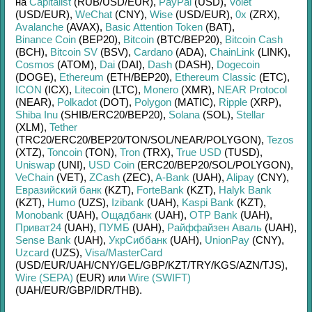
на
Capitalist
(RUB/
USD/
EUR)
,
PayPal
(USD)
,
Volet
(USD/
EUR)
,
WeChat
(CNY)
,
Wise
(USD/
EUR)
,
0x
(ZRX)
,
Avalanche
(AVAX)
,
Basic Attention Token
(BAT)
,
Binance Coin
(BEP20)
,
Bitcoin
(BTC/
BEP20)
,
Bitcoin Cash
(BCH)
,
Bitcoin SV
(BSV)
,
Cardano
(ADA)
,
ChainLink
(LINK)
,
Cosmos
(ATOM)
,
Dai
(DAI)
,
Dash
(DASH)
,
Dogecoin
(DOGE)
,
Ethereum
(ETH/
BEP20)
,
Ethereum Classic
(ETC)
,
ICON
(ICX)
,
Litecoin
(LTC)
,
Monero
(XMR)
,
NEAR Protocol
(NEAR)
,
Polkadot
(DOT)
,
Polygon
(MATIC)
,
Ripple
(XRP)
,
Shiba Inu
(SHIB/
ERC20/
BEP20)
,
Solana
(SOL)
,
Stellar
(XLM)
,
Tether
(TRC20/
ERC20/
BEP20/
TON/
SOL/
NEAR/
POLYGON)
,
Tezos
(XTZ)
,
Toncoin
(TON)
,
Tron
(TRX)
,
True USD
(TUSD)
,
Uniswap
(UNI)
,
USD Coin
(ERC20/
BEP20/
SOL/
POLYGON)
,
VeChain
(VET)
,
ZCash
(ZEC)
,
A-Bank
(UAH)
,
Alipay
(CNY)
,
Евразийский банк
(KZT)
,
ForteBank
(KZT)
,
Halyk Bank
(KZT)
,
Humo
(UZS)
,
Izibank
(UAH)
,
Kaspi Bank
(KZT)
,
Monobank
(UAH)
,
Ощадбанк
(UAH)
,
OTP Bank
(UAH)
,
Приват24
(UAH)
,
ПУМБ
(UAH)
,
Райффайзен Аваль
(UAH)
,
Sense Bank
(UAH)
,
УкрСиббанк
(UAH)
,
UnionPay
(CNY)
,
Uzcard
(UZS)
,
Visa/MasterCard
(USD/
EUR/
UAH/
CNY/
GEL/
GBP/
KZT/
TRY/
KGS/
AZN/
TJS)
,
Wire (SEPA)
(EUR)
или
Wire (SWIFT)
(UAH/
EUR/
GBP/
IDR/
THB)
.