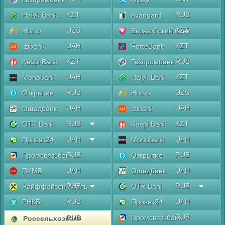
KZT
RUB
Halyk Bank
Avangard
UZS
KZT
Humo
Евразийский банк
UAH
KZT
Izibank
ForteBank
KZT
RUB
Kaspi Bank
Газпромбанк
UAH
KZT
Monobank
Halyk Bank
RUB
UZS
Открытие
Humo
UAH
UAH
Ощадбанк
Izibank
RUB
KZT
OTP Bank
Kaspi Bank
UAH
UAH
Приват24
Monobank
RUB
RUB
Промсвязьбанк
Открытие
UAH
UAH
ПУМБ
Ощадбанк
RUB
RUB
Райффайзен Аваль
OTP Bank
RUB
UAH
РНКБ
Приват24
RUB
Промсвязьбанк
RUB
Россельхозбанк