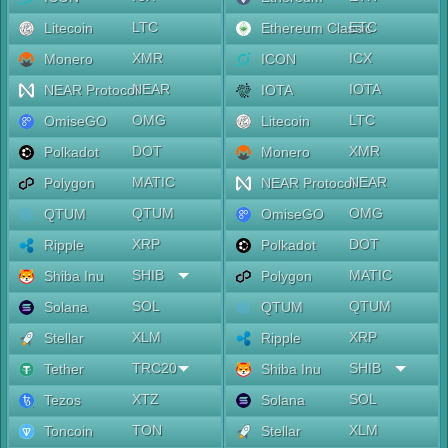
LTC
ETC
Litecoin
Ethereum Classic
XMR
ICX
Monero
ICON
NEAR
IOTA
NEAR Protocol
IOTA
OMG
LTC
OmiseGO
Litecoin
DOT
XMR
Polkadot
Monero
MATIC
NEAR
Polygon
NEAR Protocol
QTUM
OMG
QTUM
OmiseGO
XRP
DOT
Ripple
Polkadot
SHIB
MATIC
Shiba Inu
Polygon
SOL
QTUM
Solana
QTUM
XLM
XRP
Stellar
Ripple
TRC20
SHIB
Tether
Shiba Inu
XTZ
SOL
Tezos
Solana
TON
XLM
Toncoin
Stellar