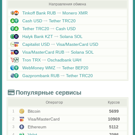
Направления обмена
Tinkoff Bank RUB
Monero XMR
Cash USD
Tether TRC20
Tether TRC20
Cash USD
Halyk Bank KZT
Solana SOL
Capitalist USD
Visa/MasterCard USD
Visa/MasterCard RUB
Solana SOL
Tron TRX
Oschadbank UAH
WebMoney WMZ
Tether BEP20
Gazprombank RUB
Tether TRC20
Популярные сервисы
Оператор
Курсов
Bitcoin
5699
1
Visa/MasterCard
10969
2
Ethereum
5112
3
Volet
7086
4