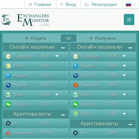
Главная
Вход
Регистрация
Toggl
naviga
menu
Отдать
Получить
Онлайн кошельки
Онлайн кошельки
RUB
RUB
Capitalist
Capitalist
USD
RUB
EPay
Payeer
USD
USD
Payeer
PayPal
USD
EUR
PayPal
PaySera
RUB
USD
Volet
Volet
CNY
CNY
WeChat
WeChat
Криптовалюты
USD
Wise
ZRX
0x
Криптовалюты
AVAX
ZRX
Avalanche
0x