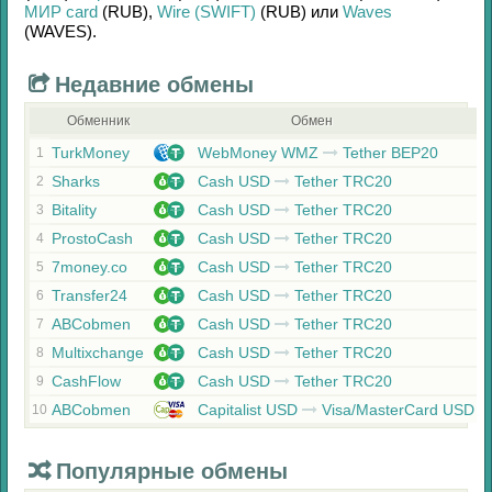
МИР card
(RUB)
,
Wire (SWIFT)
(RUB)
или
Waves
(WAVES)
.
Недавние обмены
Обменник
Обмен
TurkMoney
WebMoney WMZ
Tether BEP20
1
Sharks
Cash USD
Tether TRC20
2
Bitality
Cash USD
Tether TRC20
3
ProstoCash
Cash USD
Tether TRC20
4
7money.co
Cash USD
Tether TRC20
5
Transfer24
Cash USD
Tether TRC20
6
ABCobmen
Cash USD
Tether TRC20
7
Multixchange
Cash USD
Tether TRC20
8
CashFlow
Cash USD
Tether TRC20
9
ABCobmen
Capitalist USD
Visa/MasterCard USD
10
Популярные обмены