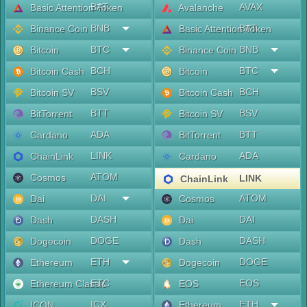
BAT
AVAX
Basic Attention Token
Avalanche
BNB
BAT
Binance Coin
Basic Attention Token
BTC
BNB
Bitcoin
Binance Coin
BCH
BTC
Bitcoin Cash
Bitcoin
BSV
BCH
Bitcoin SV
Bitcoin Cash
BTT
BSV
BitTorrent
Bitcoin SV
ADA
BTT
Cardano
BitTorrent
LINK
ADA
ChainLink
Cardano
ATOM
Cosmos
LINK
ChainLink
DAI
ATOM
Dai
Cosmos
DASH
DAI
Dash
Dai
DOGE
DASH
Dogecoin
Dash
ETH
DOGE
Ethereum
Dogecoin
ETC
EOS
Ethereum Classic
EOS
ICX
ETH
ICON
Ethereum