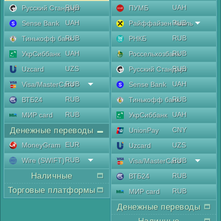
RUB
UAH
Русский Стандарт
ПУМБ
UAH
RUB
Sense Bank
Райффайзен Аваль
RUB
RUB
Тинькофф банк
РНКБ
UAH
RUB
УкрСиббанк
Россельхозбанк
UZS
RUB
Uzcard
Русский Стандарт
RUB
UAH
Visa/MasterCard
Sense Bank
RUB
RUB
ВТБ24
Тинькофф банк
RUB
UAH
МИР card
УкрСиббанк
Денежные переводы
CNY
UnionPay
EUR
MoneyGram
UZS
Uzcard
RUB
Wire (SWIFT)
RUB
Visa/MasterCard
Наличные
RUB
ВТБ24
Торговые платформы
RUB
МИР card
Денежные переводы