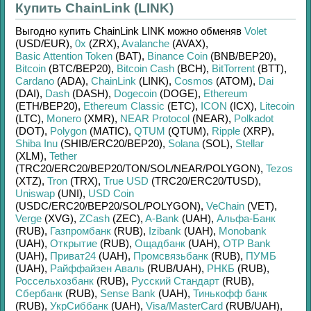
Купить ChainLink (LINK)
Выгодно купить
ChainLink LINK
можно обменяв
Volet
(USD/
EUR)
,
0x
(ZRX)
,
Avalanche
(AVAX)
,
Basic Attention Token
(BAT)
,
Binance Coin
(BNB/
BEP20)
,
Bitcoin
(BTC/
BEP20)
,
Bitcoin Cash
(BCH)
,
BitTorrent
(BTT)
,
Cardano
(ADA)
,
ChainLink
(LINK)
,
Cosmos
(ATOM)
,
Dai
(DAI)
,
Dash
(DASH)
,
Dogecoin
(DOGE)
,
Ethereum
(ETH/
BEP20)
,
Ethereum Classic
(ETC)
,
ICON
(ICX)
,
Litecoin
(LTC)
,
Monero
(XMR)
,
NEAR Protocol
(NEAR)
,
Polkadot
(DOT)
,
Polygon
(MATIC)
,
QTUM
(QTUM)
,
Ripple
(XRP)
,
Shiba Inu
(SHIB/
ERC20/
BEP20)
,
Solana
(SOL)
,
Stellar
(XLM)
,
Tether
(TRC20/
ERC20/
BEP20/
TON/
SOL/
NEAR/
POLYGON)
,
Tezos
(XTZ)
,
Tron
(TRX)
,
True USD
(TRC20/
ERC20/
TUSD)
,
Uniswap
(UNI)
,
USD Coin
(USDC/
ERC20/
BEP20/
SOL/
POLYGON)
,
VeChain
(VET)
,
Verge
(XVG)
,
ZCash
(ZEC)
,
A-Bank
(UAH)
,
Альфа-Банк
(RUB)
,
Газпромбанк
(RUB)
,
Izibank
(UAH)
,
Monobank
(UAH)
,
Открытие
(RUB)
,
Ощадбанк
(UAH)
,
OTP Bank
(UAH)
,
Приват24
(UAH)
,
Промсвязьбанк
(RUB)
,
ПУМБ
(UAH)
,
Райффайзен Аваль
(RUB/
UAH)
,
РНКБ
(RUB)
,
Россельхозбанк
(RUB)
,
Русский Стандарт
(RUB)
,
Сбербанк
(RUB)
,
Sense Bank
(UAH)
,
Тинькофф банк
(RUB)
,
УкрСиббанк
(UAH)
,
Visa/MasterCard
(RUB/
UAH)
,