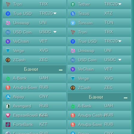
TRX
TRC20
Tron
Tether
TRC20
XTZ
True USD
Tezos
UNI
TON
Uniswap
Toncoin
USDC
TRX
USD Coin
Tron
VET
TRC20
VeChain
True USD
XVG
UNI
Verge
Uniswap
ZEC
USDC
ZCash
USD Coin
Банки
VET
VeChain
UAH
A-Bank
XVG
Verge
RUB
Альфа-Банк
ZEC
ZCash
CNY
Alipay
Банки
RUB
UAH
Avangard
A-Bank
KZT
RUB
Евразийский банк
Альфа Cash-in
KZT
RUB
ForteBank
Альфа-Банк
RUB
CNY
Газпромбанк
Alipay