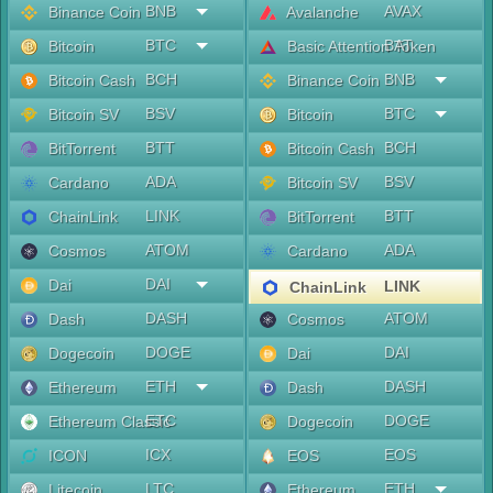
BNB
AVAX
Binance Coin
Avalanche
BTC
BAT
Bitcoin
Basic Attention Token
BCH
BNB
Bitcoin Cash
Binance Coin
BSV
BTC
Bitcoin SV
Bitcoin
BTT
BCH
BitTorrent
Bitcoin Cash
ADA
BSV
Cardano
Bitcoin SV
LINK
BTT
ChainLink
BitTorrent
ATOM
ADA
Cosmos
Cardano
DAI
Dai
LINK
ChainLink
DASH
ATOM
Dash
Cosmos
DOGE
DAI
Dogecoin
Dai
ETH
DASH
Ethereum
Dash
ETC
DOGE
Ethereum Classic
Dogecoin
ICX
EOS
ICON
EOS
LTC
ETH
Litecoin
Ethereum