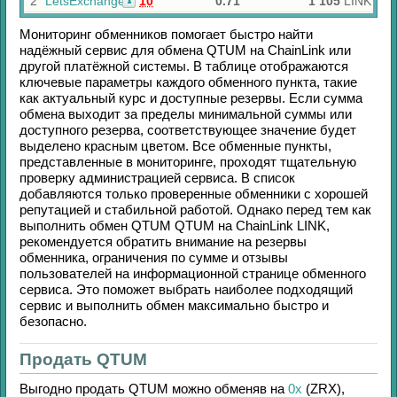
2
LetsExchange
10
0.71
1 105
LINK
Мониторинг обменников помогает быстро найти
надёжный сервис для обмена
QTUM
на
ChainLink
или
другой платёжной системы. В таблице отображаются
ключевые параметры каждого обменного пункта, такие
как актуальный курс и доступные резервы. Если сумма
обмена выходит за пределы минимальной суммы или
доступного резерва, соответствующее значение будет
выделено красным цветом. Все обменные пункты,
представленные в мониторинге, проходят тщательную
проверку администрацией сервиса. В список
добавляются только проверенные обменники с хорошей
репутацией и стабильной работой. Однако перед тем как
выполнить обмен
QTUM QTUM
на
ChainLink LINK
,
рекомендуется обратить внимание на резервы
обменника, ограничения по сумме и отзывы
пользователей на информационной странице обменного
сервиса. Это поможет выбрать наиболее подходящий
сервис и выполнить обмен максимально быстро и
безопасно.
Продать QTUM
Выгодно продать
QTUM
можно обменяв на
0x
(ZRX)
,