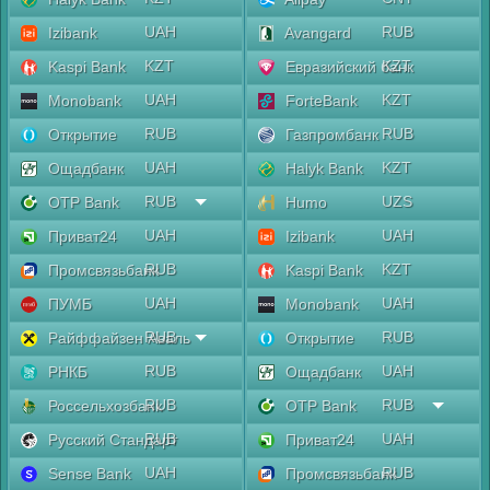
UAH
RUB
Izibank
Avangard
KZT
KZT
Kaspi Bank
Евразийский банк
UAH
KZT
Monobank
ForteBank
RUB
RUB
Открытие
Газпромбанк
UAH
KZT
Ощадбанк
Halyk Bank
RUB
UZS
OTP Bank
Humo
UAH
UAH
Приват24
Izibank
RUB
KZT
Промсвязьбанк
Kaspi Bank
UAH
UAH
ПУМБ
Monobank
RUB
RUB
Райффайзен Аваль
Открытие
RUB
UAH
РНКБ
Ощадбанк
RUB
RUB
Россельхозбанк
OTP Bank
RUB
UAH
Русский Стандарт
Приват24
UAH
RUB
Sense Bank
Промсвязьбанк