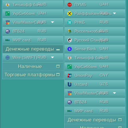
RUB
UAH
Тинькофф банк
ПУМБ
UAH
RUB
УкрСиббанк
Райффайзен Аваль
RUB
RUB
Visa/MasterCard
РНКБ
RUB
RUB
ВТБ24
Россельхозбанк
RUB
RUB
МИР card
Русский Стандарт
Денежные переводы
UAH
Sense Bank
RUB
Wire (SWIFT)
RUB
Тинькофф банк
Наличные
UAH
УкрСиббанк
Торговые платформы
CNY
UnionPay
UZS
Uzcard
RUB
Visa/MasterCard
RUB
ВТБ24
RUB
МИР card
Денежные переводы