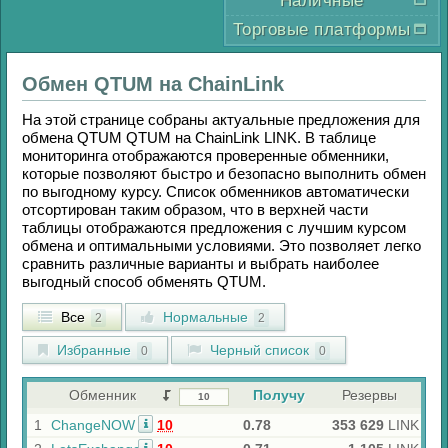
Наличные
Торговые платформы
Обмен
QTUM
на
ChainLink
На этой странице собраны актуальные предложения для
обмена
QTUM QTUM
на
ChainLink LINK
. В таблице
мониторинга отображаются проверенные обменники,
которые позволяют быстро и безопасно выполнить обмен
по выгодному курсу. Список обменников автоматически
отсортирован таким образом, что в верхней части
таблицы отображаются предложения с лучшим курсом
обмена и оптимальными условиями. Это позволяет легко
сравнить различные варианты и выбрать наиболее
выгодный способ обменять
QTUM
.
Все
Нормальные
2
2
Избранные
Черный список
0
0
Обменник
Получу
Резервы
1
ChangeNOW
10
0.78
353 629
LINK