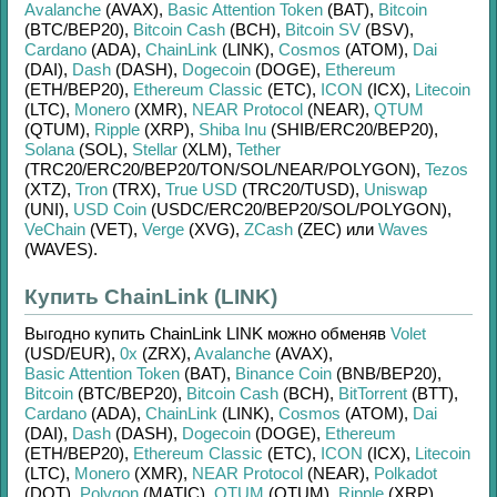
Avalanche
(AVAX)
,
Basic Attention Token
(BAT)
,
Bitcoin
(BTC/
BEP20)
,
Bitcoin Cash
(BCH)
,
Bitcoin SV
(BSV)
,
Cardano
(ADA)
,
ChainLink
(LINK)
,
Cosmos
(ATOM)
,
Dai
(DAI)
,
Dash
(DASH)
,
Dogecoin
(DOGE)
,
Ethereum
(ETH/
BEP20)
,
Ethereum Classic
(ETC)
,
ICON
(ICX)
,
Litecoin
(LTC)
,
Monero
(XMR)
,
NEAR Protocol
(NEAR)
,
QTUM
(QTUM)
,
Ripple
(XRP)
,
Shiba Inu
(SHIB/
ERC20/
BEP20)
,
Solana
(SOL)
,
Stellar
(XLM)
,
Tether
(TRC20/
ERC20/
BEP20/
TON/
SOL/
NEAR/
POLYGON)
,
Tezos
(XTZ)
,
Tron
(TRX)
,
True USD
(TRC20/
TUSD)
,
Uniswap
(UNI)
,
USD Coin
(USDC/
ERC20/
BEP20/
SOL/
POLYGON)
,
VeChain
(VET)
,
Verge
(XVG)
,
ZCash
(ZEC)
или
Waves
(WAVES)
.
Купить ChainLink (LINK)
Выгодно купить
ChainLink LINK
можно обменяв
Volet
(USD/
EUR)
,
0x
(ZRX)
,
Avalanche
(AVAX)
,
Basic Attention Token
(BAT)
,
Binance Coin
(BNB/
BEP20)
,
Bitcoin
(BTC/
BEP20)
,
Bitcoin Cash
(BCH)
,
BitTorrent
(BTT)
,
Cardano
(ADA)
,
ChainLink
(LINK)
,
Cosmos
(ATOM)
,
Dai
(DAI)
,
Dash
(DASH)
,
Dogecoin
(DOGE)
,
Ethereum
(ETH/
BEP20)
,
Ethereum Classic
(ETC)
,
ICON
(ICX)
,
Litecoin
(LTC)
,
Monero
(XMR)
,
NEAR Protocol
(NEAR)
,
Polkadot
(DOT)
,
Polygon
(MATIC)
,
QTUM
(QTUM)
,
Ripple
(XRP)
,