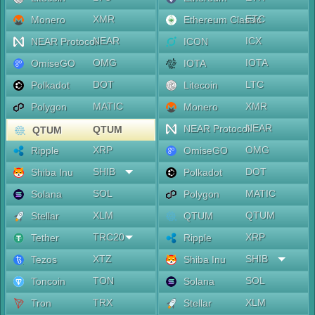
XMR
ETC
Monero
Ethereum Classic
NEAR
ICX
NEAR Protocol
ICON
OMG
IOTA
OmiseGO
IOTA
DOT
LTC
Polkadot
Litecoin
MATIC
XMR
Polygon
Monero
NEAR
NEAR Protocol
QTUM
QTUM
XRP
OMG
Ripple
OmiseGO
SHIB
DOT
Shiba Inu
Polkadot
SOL
MATIC
Solana
Polygon
XLM
QTUM
Stellar
QTUM
TRC20
XRP
Tether
Ripple
XTZ
SHIB
Tezos
Shiba Inu
TON
SOL
Toncoin
Solana
TRX
XLM
Tron
Stellar