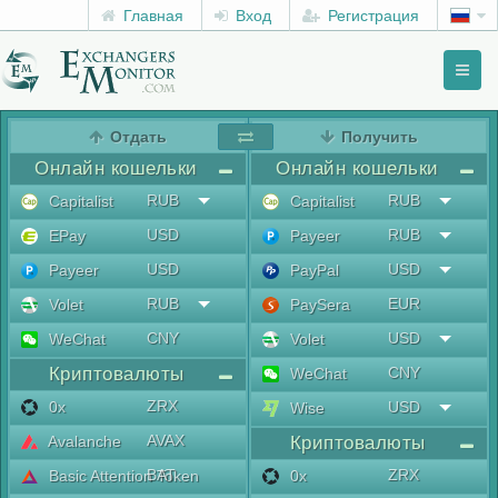
Главная
Вход
Регистрация
Toggl
naviga
menu
Отдать
Получить
Онлайн кошельки
Онлайн кошельки
RUB
RUB
Capitalist
Capitalist
USD
RUB
EPay
Payeer
USD
USD
Payeer
PayPal
RUB
EUR
Volet
PaySera
CNY
USD
WeChat
Volet
Криптовалюты
CNY
WeChat
ZRX
0x
USD
Wise
AVAX
Avalanche
Криптовалюты
BAT
ZRX
Basic Attention Token
0x