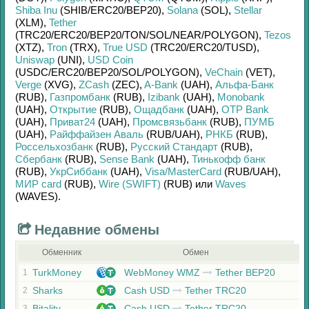
Shiba Inu
(SHIB/
ERC20/
BEP20)
,
Solana
(SOL)
,
Stellar
(XLM)
,
Tether
(TRC20/
ERC20/
BEP20/
TON/
SOL/
NEAR/
POLYGON)
,
Tezos
(XTZ)
,
Tron
(TRX)
,
True USD
(TRC20/
ERC20/
TUSD)
,
Uniswap
(UNI)
,
USD Coin
(USDC/
ERC20/
BEP20/
SOL/
POLYGON)
,
VeChain
(VET)
,
Verge
(XVG)
,
ZCash
(ZEC)
,
A-Bank
(UAH)
,
Альфа-Банк
(RUB)
,
Газпромбанк
(RUB)
,
Izibank
(UAH)
,
Monobank
(UAH)
,
Открытие
(RUB)
,
Ощадбанк
(UAH)
,
OTP Bank
(UAH)
,
Приват24
(UAH)
,
Промсвязьбанк
(RUB)
,
ПУМБ
(UAH)
,
Райффайзен Аваль
(RUB/
UAH)
,
РНКБ
(RUB)
,
Россельхозбанк
(RUB)
,
Русский Стандарт
(RUB)
,
Сбербанк
(RUB)
,
Sense Bank
(UAH)
,
Тинькофф банк
(RUB)
,
УкрСиббанк
(UAH)
,
Visa/MasterCard
(RUB/
UAH)
,
МИР card
(RUB)
,
Wire (SWIFT)
(RUB)
или
Waves
(WAVES)
.
Недавние обмены
Обменник
Обмен
TurkMoney
WebMoney WMZ
Tether BEP20
1
Sharks
Cash USD
Tether TRC20
2
Bitality
Cash USD
Tether TRC20
3