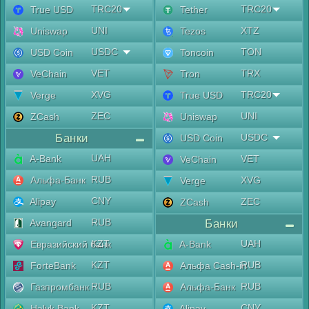
TRC20
TRC20
True USD
Tether
UNI
XTZ
Uniswap
Tezos
USDC
TON
USD Coin
Toncoin
VET
TRX
VeChain
Tron
XVG
TRC20
Verge
True USD
ZEC
UNI
ZCash
Uniswap
Банки
USDC
USD Coin
UAH
A-Bank
VET
VeChain
RUB
Альфа-Банк
XVG
Verge
CNY
Alipay
ZEC
ZCash
RUB
Avangard
Банки
KZT
UAH
Евразийский банк
A-Bank
KZT
RUB
ForteBank
Альфа Cash-in
RUB
RUB
Газпромбанк
Альфа-Банк
KZT
CNY
Halyk Bank
Alipay