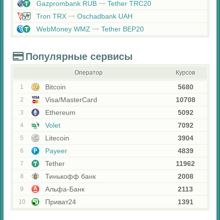
Gazprombank RUB
Tether TRC20
Tron TRX
Oschadbank UAH
WebMoney WMZ
Tether BEP20
Популярные сервисы
Оператор
Курсов
Bitcoin
5680
1
Visa/MasterCard
10708
2
Ethereum
5092
3
Volet
7092
4
Litecoin
3904
5
Payeer
4839
6
Tether
11962
7
Тинькофф банк
2008
8
Альфа-Банк
2113
9
Приват24
1391
10