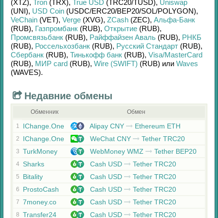
(XTZ)
,
Tron
(TRX)
,
True USD
(TRC20/
TUSD)
,
Uniswap
(UNI)
,
USD Coin
(USDC/
ERC20/
BEP20/
SOL/
POLYGON)
,
VeChain
(VET)
,
Verge
(XVG)
,
ZCash
(ZEC)
,
Альфа-Банк
(RUB)
,
Газпромбанк
(RUB)
,
Открытие
(RUB)
,
Промсвязьбанк
(RUB)
,
Райффайзен Аваль
(RUB)
,
РНКБ
(RUB)
,
Россельхозбанк
(RUB)
,
Русский Стандарт
(RUB)
,
Сбербанк
(RUB)
,
Тинькофф банк
(RUB)
,
Visa/MasterCard
(RUB)
,
МИР card
(RUB)
,
Wire (SWIFT)
(RUB)
или
Waves
(WAVES)
.
Недавние обмены
Обменник
Обмен
IChange.One
Alipay CNY
Ethereum ETH
1
IChange.One
WeChat CNY
Tether TRC20
2
TurkMoney
WebMoney WMZ
Tether BEP20
3
Sharks
Cash USD
Tether TRC20
4
Bitality
Cash USD
Tether TRC20
5
ProstoCash
Cash USD
Tether TRC20
6
7money.co
Cash USD
Tether TRC20
7
Transfer24
Cash USD
Tether TRC20
8