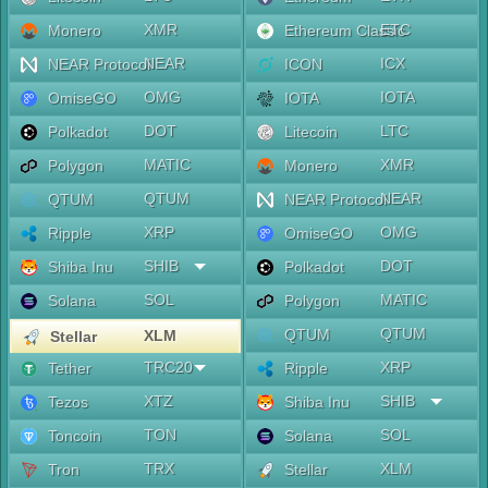
XMR
ETC
Monero
Ethereum Classic
NEAR
ICX
NEAR Protocol
ICON
OMG
IOTA
OmiseGO
IOTA
DOT
LTC
Polkadot
Litecoin
MATIC
XMR
Polygon
Monero
QTUM
NEAR
QTUM
NEAR Protocol
XRP
OMG
Ripple
OmiseGO
SHIB
DOT
Shiba Inu
Polkadot
SOL
MATIC
Solana
Polygon
QTUM
QTUM
XLM
Stellar
TRC20
XRP
Tether
Ripple
XTZ
SHIB
Tezos
Shiba Inu
TON
SOL
Toncoin
Solana
TRX
XLM
Tron
Stellar