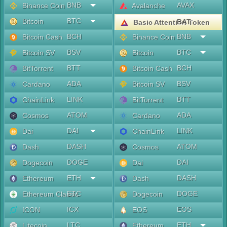
BNB
AVAX
Binance Coin
Avalanche
BTC
Bitcoin
BAT
Basic Attention Token
BCH
BNB
Bitcoin Cash
Binance Coin
BSV
BTC
Bitcoin SV
Bitcoin
BTT
BCH
BitTorrent
Bitcoin Cash
ADA
BSV
Cardano
Bitcoin SV
LINK
BTT
ChainLink
BitTorrent
ATOM
ADA
Cosmos
Cardano
DAI
LINK
Dai
ChainLink
DASH
ATOM
Dash
Cosmos
DOGE
DAI
Dogecoin
Dai
ETH
DASH
Ethereum
Dash
ETC
DOGE
Ethereum Classic
Dogecoin
ICX
EOS
ICON
EOS
LTC
ETH
Litecoin
Ethereum