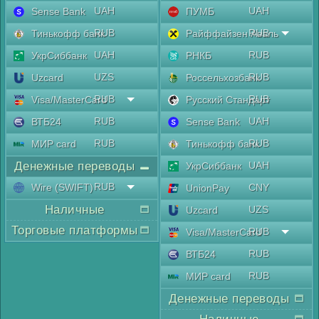
UAH
UAH
Sense Bank
ПУМБ
RUB
RUB
Тинькофф банк
Райффайзен Аваль
UAH
RUB
УкрСиббанк
РНКБ
UZS
RUB
Uzcard
Россельхозбанк
RUB
RUB
Visa/MasterCard
Русский Стандарт
RUB
UAH
ВТБ24
Sense Bank
RUB
RUB
МИР card
Тинькофф банк
Денежные переводы
UAH
УкрСиббанк
RUB
Wire (SWIFT)
CNY
UnionPay
Наличные
UZS
Uzcard
Торговые платформы
RUB
Visa/MasterCard
RUB
ВТБ24
RUB
МИР card
Денежные переводы