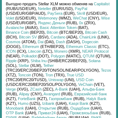
Выгодно продать
Stellar XLM
можно обменяв на
Capitalist
(RUB/
USD/
EUR)
,
Neteller
(EUR/
USD)
,
PayPal
(USD/
EUR/
GBP/
AUD)
,
PaySera
(EUR)
,
Skrill
(USD/
EUR)
,
Volet
(USD/
EUR)
,
Webmoney
(WMZ)
,
WeChat
(CNY)
,
Wise
(USD/
EUR/
GBP)
,
Яндекс.Деньги
(RUB)
,
0x
(ZRX)
,
Avalanche
(AVAX)
,
Basic Attention Token
(BAT)
,
Binance Coin
(BEP20)
,
Bitcoin
(BTC/
BEP20)
,
Bitcoin Cash
(BCH)
,
Bitcoin SV
(BSV)
,
Cardano
(ADA)
,
ChainLink
(LINK)
,
Cosmos
(ATOM)
,
Dai
(DAI)
,
Dash
(DASH)
,
Dogecoin
(DOGE)
,
Ethereum
(ETH/
BEP20)
,
Ethereum Classic
(ETC)
,
ICON
(ICX)
,
Litecoin
(LTC)
,
Monero
(XMR)
,
NEAR Protocol
(NEAR)
,
Polkadot
(DOT)
,
Polygon
(MATIC)
,
QTUM
(QTUM)
,
Ripple
(XRP)
,
Shiba Inu
(SHIB/
ERC20/
BEP20)
,
Solana
(SOL)
,
Stellar
(XLM)
,
Tether
(TRC20/
ERC20/
BEP20/
TON/
SOL/
NEAR/
POLYGON)
,
Tezos
(XTZ)
,
Toncoin
(TON)
,
Tron
(TRX)
,
True USD
(TRC20/
ERC20/
TUSD)
,
Uniswap
(UNI)
,
USD Coin
(USDC/
ERC20/
BEP20/
SOL/
POLYGON)
,
VeChain
(VET)
,
Verge
(XVG)
,
ZCash
(ZEC)
,
A-Bank
(UAH)
,
Альфа-Банк
(RUB)
,
Alipay
(CNY)
,
Avangard
(RUB)
,
Евразийский банк
(KZT)
,
ForteBank
(KZT)
,
Газпромбанк
(RUB)
,
Halyk Bank
(KZT)
,
Humo
(UZS)
,
Izibank
(UAH)
,
Kaspi Bank
(KZT)
,
Monobank
(UAH)
,
Открытие
(RUB)
,
Ощадбанк
(UAH)
,
OTP Bank
(UAH)
,
Приват24
(UAH)
,
Промсвязьбанк
(RUB)
,
ПУМБ
(UAH)
,
Райффайзен Аваль
(RUB/
UAH)
,
РНКБ