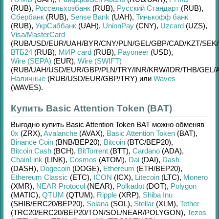
(RUB)
,
Россельхозбанк
(RUB)
,
Русский Стандарт
(RUB)
,
Сбербанк
(RUB)
,
Sense Bank
(UAH)
,
Тинькофф банк
(RUB)
,
УкрСиббанк
(UAH)
,
UnionPay
(CNY)
,
Uzcard
(UZS)
,
Visa/MasterCard
(RUB/
USD/
EUR/
UAH/
BYR/
CNY/
PLN/
GEL/
GBP/
CAD/
KZT/
SEK/
ВТБ24
(RUB)
,
МИР card
(RUB)
,
Payoneer
(USD)
,
Wire (SEPA)
(EUR)
,
Wire (SWIFT)
(RUB/
UAH/
USD/
EUR/
GBP/
PLN/
TRY/
INR/
KRW/
IDR/
THB/
GEL/
Наличные
(RUB/
USD/
EUR/
GBP/
TRY)
или
Waves
(WAVES)
.
Купить Basic Attention Token (BAT)
Выгодно купить
Basic Attention Token BAT
можно обменяв
0x
(ZRX)
,
Avalanche
(AVAX)
,
Basic Attention Token
(BAT)
,
Binance Coin
(BNB/
BEP20)
,
Bitcoin
(BTC/
BEP20)
,
Bitcoin Cash
(BCH)
,
BitTorrent
(BTT)
,
Cardano
(ADA)
,
ChainLink
(LINK)
,
Cosmos
(ATOM)
,
Dai
(DAI)
,
Dash
(DASH)
,
Dogecoin
(DOGE)
,
Ethereum
(ETH/
BEP20)
,
Ethereum Classic
(ETC)
,
ICON
(ICX)
,
Litecoin
(LTC)
,
Monero
(XMR)
,
NEAR Protocol
(NEAR)
,
Polkadot
(DOT)
,
Polygon
(MATIC)
,
QTUM
(QTUM)
,
Ripple
(XRP)
,
Shiba Inu
(SHIB/
ERC20/
BEP20)
,
Solana
(SOL)
,
Stellar
(XLM)
,
Tether
(TRC20/
ERC20/
BEP20/
TON/
SOL/
NEAR/
POLYGON)
,
Tezos