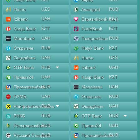
UZS
RUB
Humo
Avangard
UAH
KZT
Izibank
Евразийский банк
KZT
KZT
Kaspi Bank
ForteBank
UAH
RUB
Monobank
Газпромбанк
RUB
KZT
Открытие
Halyk Bank
UAH
UZS
Ощадбанк
Humo
RUB
UAH
OTP Bank
Izibank
UAH
KZT
Приват24
Kaspi Bank
RUB
UAH
Промсвязьбанк
Monobank
UAH
RUB
ПУМБ
Открытие
RUB
UAH
Райффайзен Аваль
Ощадбанк
RUB
RUB
РНКБ
OTP Bank
RUB
UAH
Россельхозбанк
Приват24
RUB
RUB
Русский Стандарт
Промсвязьбанк