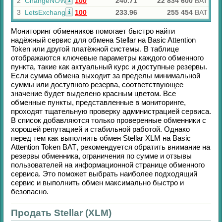
2
ChangeNOW
100
240.71
22 834 600
BAT
3
LetsExchange
100
233.96
255 454
BAT
Мониторинг обменников помогает быстро найти
надёжный сервис для обмена
Stellar
на
Basic Attention
Token
или другой платёжной системы. В таблице
отображаются ключевые параметры каждого обменного
пункта, такие как актуальный курс и доступные резервы.
Если сумма обмена выходит за пределы минимальной
суммы или доступного резерва, соответствующее
значение будет выделено красным цветом. Все
обменные пункты, представленные в мониторинге,
проходят тщательную проверку администрацией сервиса.
В список добавляются только проверенные обменники с
хорошей репутацией и стабильной работой. Однако
перед тем как выполнить обмен
Stellar XLM
на
Basic
Attention Token BAT
, рекомендуется обратить внимание на
резервы обменника, ограничения по сумме и отзывы
пользователей на информационной странице обменного
сервиса. Это поможет выбрать наиболее подходящий
сервис и выполнить обмен максимально быстро и
безопасно.
Продать Stellar (XLM)