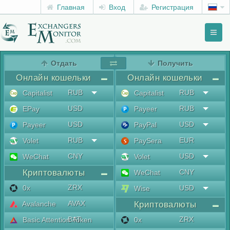
Главная
Вход
Регистрация
Toggl
naviga
menu
Отдать
Получить
Онлайн кошельки
Онлайн кошельки
RUB
RUB
Capitalist
Capitalist
USD
RUB
EPay
Payeer
USD
USD
Payeer
PayPal
RUB
EUR
Volet
PaySera
CNY
USD
WeChat
Volet
Криптовалюты
CNY
WeChat
ZRX
0x
USD
Wise
AVAX
Avalanche
Криптовалюты
BAT
ZRX
Basic Attention Token
0x