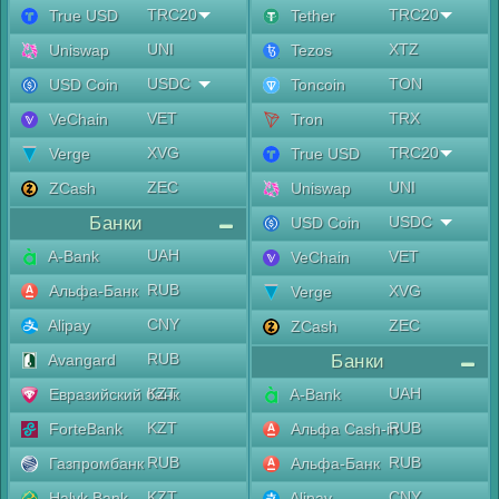
TRC20
TRC20
True USD
Tether
UNI
XTZ
Uniswap
Tezos
USDC
TON
USD Coin
Toncoin
VET
TRX
VeChain
Tron
XVG
TRC20
Verge
True USD
ZEC
UNI
ZCash
Uniswap
Банки
USDC
USD Coin
UAH
A-Bank
VET
VeChain
RUB
Альфа-Банк
XVG
Verge
CNY
Alipay
ZEC
ZCash
RUB
Avangard
Банки
KZT
UAH
Евразийский банк
A-Bank
KZT
RUB
ForteBank
Альфа Cash-in
RUB
RUB
Газпромбанк
Альфа-Банк
KZT
CNY
Halyk Bank
Alipay