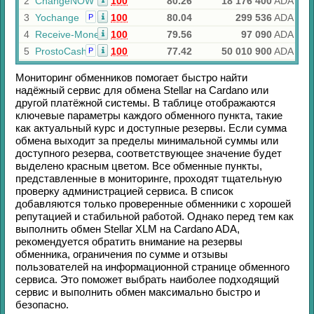
2
ChangeNOW
100
80.26
18 176 400
ADA
3
Yochange
100
80.04
299 536
ADA
Р
4
Receive-Money
100
79.56
97 090
ADA
5
ProstoCash
100
77.42
50 010 900
ADA
Р
Мониторинг обменников помогает быстро найти
надёжный сервис для обмена
Stellar
на
Cardano
или
другой платёжной системы. В таблице отображаются
ключевые параметры каждого обменного пункта, такие
как актуальный курс и доступные резервы. Если сумма
обмена выходит за пределы минимальной суммы или
доступного резерва, соответствующее значение будет
выделено красным цветом. Все обменные пункты,
представленные в мониторинге, проходят тщательную
проверку администрацией сервиса. В список
добавляются только проверенные обменники с хорошей
репутацией и стабильной работой. Однако перед тем как
выполнить обмен
Stellar XLM
на
Cardano ADA
,
рекомендуется обратить внимание на резервы
обменника, ограничения по сумме и отзывы
пользователей на информационной странице обменного
сервиса. Это поможет выбрать наиболее подходящий
сервис и выполнить обмен максимально быстро и
безопасно.