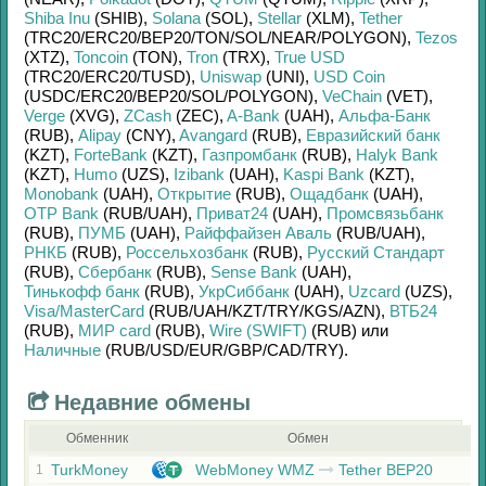
Shiba Inu
(SHIB)
,
Solana
(SOL)
,
Stellar
(XLM)
,
Tether
(TRC20/
ERC20/
BEP20/
TON/
SOL/
NEAR/
POLYGON)
,
Tezos
(XTZ)
,
Toncoin
(TON)
,
Tron
(TRX)
,
True USD
(TRC20/
ERC20/
TUSD)
,
Uniswap
(UNI)
,
USD Coin
(USDC/
ERC20/
BEP20/
SOL/
POLYGON)
,
VeChain
(VET)
,
Verge
(XVG)
,
ZCash
(ZEC)
,
A-Bank
(UAH)
,
Альфа-Банк
(RUB)
,
Alipay
(CNY)
,
Avangard
(RUB)
,
Евразийский банк
(KZT)
,
ForteBank
(KZT)
,
Газпромбанк
(RUB)
,
Halyk Bank
(KZT)
,
Humo
(UZS)
,
Izibank
(UAH)
,
Kaspi Bank
(KZT)
,
Monobank
(UAH)
,
Открытие
(RUB)
,
Ощадбанк
(UAH)
,
OTP Bank
(RUB/
UAH)
,
Приват24
(UAH)
,
Промсвязьбанк
(RUB)
,
ПУМБ
(UAH)
,
Райффайзен Аваль
(RUB/
UAH)
,
РНКБ
(RUB)
,
Россельхозбанк
(RUB)
,
Русский Стандарт
(RUB)
,
Сбербанк
(RUB)
,
Sense Bank
(UAH)
,
Тинькофф банк
(RUB)
,
УкрСиббанк
(UAH)
,
Uzcard
(UZS)
,
Visa/MasterCard
(RUB/
UAH/
KZT/
TRY/
KGS/
AZN)
,
ВТБ24
(RUB)
,
МИР card
(RUB)
,
Wire (SWIFT)
(RUB)
или
Наличные
(RUB/
USD/
EUR/
GBP/
CAD/
TRY)
.
Недавние обмены
Обменник
Обмен
TurkMoney
WebMoney WMZ
Tether BEP20
1