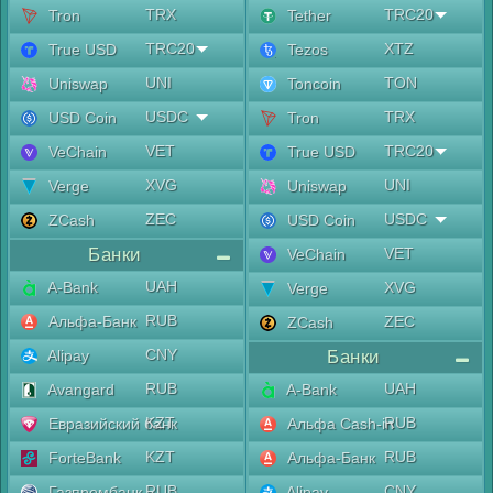
TRX
TRC20
Tron
Tether
TRC20
XTZ
True USD
Tezos
UNI
TON
Uniswap
Toncoin
USDC
TRX
USD Coin
Tron
VET
TRC20
VeChain
True USD
XVG
UNI
Verge
Uniswap
ZEC
USDC
ZCash
USD Coin
Банки
VET
VeChain
UAH
A-Bank
XVG
Verge
RUB
Альфа-Банк
ZEC
ZCash
CNY
Alipay
Банки
RUB
UAH
Avangard
A-Bank
KZT
RUB
Евразийский банк
Альфа Cash-in
KZT
RUB
ForteBank
Альфа-Банк
RUB
CNY
Газпромбанк
Alipay