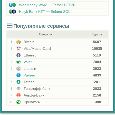
WebMoney WMZ
Tether BEP20
Halyk Bank KZT
Solana SOL
Популярные сервисы
Оператор
Курсов
Bitcoin
5697
1
Visa/MasterCard
10935
2
Ethereum
5110
3
Volet
7084
4
Litecoin
3923
5
Payeer
4839
6
Tether
12011
7
Тинькофф банк
2033
8
Альфа-Банк
2156
9
Приват24
1398
10