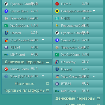
RUB
UAH
Русский Стандарт
ПУМБ
UAH
RUB
Sense Bank
Райффайзен Аваль
RUB
RUB
Тинькофф банк
РНКБ
UAH
RUB
УкрСиббанк
Россельхозбанк
UZS
RUB
Uzcard
Русский Стандарт
RUB
UAH
Visa/MasterCard
Sense Bank
RUB
RUB
ВТБ24
Тинькофф банк
RUB
UAH
МИР card
УкрСиббанк
Денежные переводы
CNY
UnionPay
EUR
MoneyGram
UZS
Uzcard
RUB
Wire (SWIFT)
RUB
Visa/MasterCard
Наличные
RUB
ВТБ24
Торговые платформы
RUB
МИР card
Денежные переводы