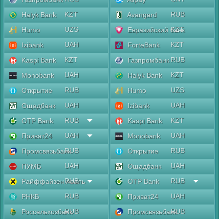
KZT
RUB
Halyk Bank
Avangard
UZS
KZT
Humo
Евразийский банк
UAH
KZT
Izibank
ForteBank
KZT
RUB
Kaspi Bank
Газпромбанк
UAH
KZT
Monobank
Halyk Bank
RUB
UZS
Открытие
Humo
UAH
UAH
Ощадбанк
Izibank
RUB
KZT
OTP Bank
Kaspi Bank
UAH
UAH
Приват24
Monobank
RUB
RUB
Промсвязьбанк
Открытие
UAH
UAH
ПУМБ
Ощадбанк
RUB
RUB
Райффайзен Аваль
OTP Bank
RUB
UAH
РНКБ
Приват24
RUB
RUB
Россельхозбанк
Промсвязьбанк