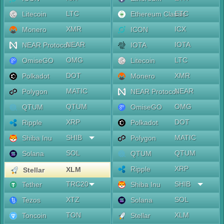
LTC
ETC
Litecoin
Ethereum Classic
XMR
ICX
Monero
ICON
NEAR
IOTA
NEAR Protocol
IOTA
OMG
LTC
OmiseGO
Litecoin
DOT
XMR
Polkadot
Monero
MATIC
NEAR
Polygon
NEAR Protocol
QTUM
OMG
QTUM
OmiseGO
XRP
DOT
Ripple
Polkadot
SHIB
MATIC
Shiba Inu
Polygon
SOL
QTUM
Solana
QTUM
XRP
Ripple
XLM
Stellar
TRC20
SHIB
Tether
Shiba Inu
XTZ
SOL
Tezos
Solana
TON
XLM
Toncoin
Stellar