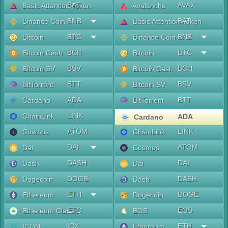
BAT
AVAX
Basic Attention Token
Avalanche
BNB
BAT
Binance Coin
Basic Attention Token
BTC
BNB
Bitcoin
Binance Coin
BCH
BTC
Bitcoin Cash
Bitcoin
BSV
BCH
Bitcoin SV
Bitcoin Cash
BTT
BSV
BitTorrent
Bitcoin SV
ADA
BTT
Cardano
BitTorrent
LINK
ChainLink
ADA
Cardano
ATOM
LINK
Cosmos
ChainLink
DAI
ATOM
Dai
Cosmos
DASH
DAI
Dash
Dai
DOGE
DASH
Dogecoin
Dash
ETH
DOGE
Ethereum
Dogecoin
ETC
EOS
Ethereum Classic
EOS
ICX
ETH
ICON
Ethereum