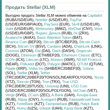
Продать Stellar (XLM)
Выгодно продать
Stellar XLM
можно обменяв на
Capitalist
(RUB/
USD/
EUR)
,
Neteller
(USD/
EUR)
,
PayPal
(USD/
EUR/
GBP/
AUD)
,
PaySera
(EUR)
,
Skrill
(USD/
EUR)
,
Volet
(USD/
EUR)
,
Webmoney
(WMZ)
,
WeChat
(CNY)
,
Wise
(USD/
EUR/
GBP)
,
Яндекс.Деньги
(RUB)
,
0x
(ZRX)
,
Avalanche
(AVAX)
,
Basic Attention Token
(BAT)
,
Binance Coin
(BEP20)
,
Bitcoin
(BTC/
BEP20)
,
Bitcoin Cash
(BCH)
,
Bitcoin SV
(BSV)
,
Cardano
(ADA)
,
ChainLink
(LINK)
,
Cosmos
(ATOM)
,
Dai
(DAI)
,
Dash
(DASH)
,
Dogecoin
(DOGE)
,
Ethereum
(ETH/
BEP20)
,
Ethereum Classic
(ETC)
,
ICON
(ICX)
,
Litecoin
(LTC)
,
Monero
(XMR)
,
NEAR Protocol
(NEAR)
,
Polkadot
(DOT)
,
Polygon
(MATIC)
,
QTUM
(QTUM)
,
Ripple
(XRP)
,
Shiba Inu
(SHIB/
ERC20/
BEP20)
,
Solana
(SOL)
,
Stellar
(XLM)
,
Tether
(TRC20/
ERC20/
BEP20/
TON/
SOL/
NEAR/
POLYGON)
,
Tezos
(XTZ)
,
Toncoin
(TON)
,
Tron
(TRX)
,
True USD
(TRC20/
ERC20/
TUSD)
,
Uniswap
(UNI)
,
USD Coin
(USDC/
ERC20/
BEP20/
SOL/
POLYGON)
,
VeChain
(VET)
,
Verge
(XVG)
,
ZCash
(ZEC)
,
A-Bank
(UAH)
,
Альфа-Банк
(RUB)
,
Alipay
(CNY)
,
Avangard
(RUB)
,
Евразийский банк
(KZT)
,
ForteBank
(KZT)
,
Газпромбанк
(RUB)
,
Halyk Bank
(KZT)
,
Humo
(UZS)
,
Izibank
(UAH)
,
Kaspi Bank
(KZT)
,