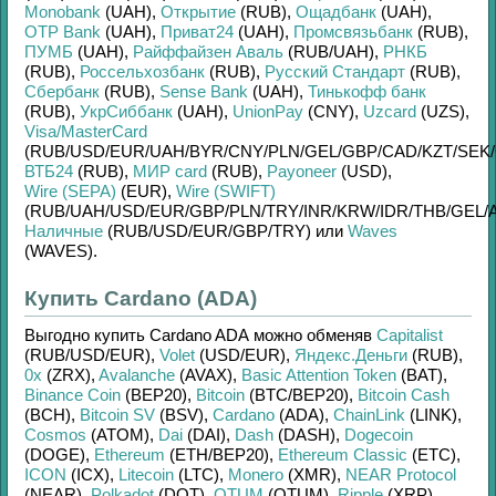
Monobank
(UAH)
,
Открытие
(RUB)
,
Ощадбанк
(UAH)
,
OTP Bank
(UAH)
,
Приват24
(UAH)
,
Промсвязьбанк
(RUB)
,
ПУМБ
(UAH)
,
Райффайзен Аваль
(RUB/
UAH)
,
РНКБ
(RUB)
,
Россельхозбанк
(RUB)
,
Русский Стандарт
(RUB)
,
Сбербанк
(RUB)
,
Sense Bank
(UAH)
,
Тинькофф банк
(RUB)
,
УкрСиббанк
(UAH)
,
UnionPay
(CNY)
,
Uzcard
(UZS)
,
Visa/MasterCard
(RUB/
USD/
EUR/
UAH/
BYR/
CNY/
PLN/
GEL/
GBP/
CAD/
KZT/
SEK/
ВТБ24
(RUB)
,
МИР card
(RUB)
,
Payoneer
(USD)
,
Wire (SEPA)
(EUR)
,
Wire (SWIFT)
(RUB/
UAH/
USD/
EUR/
GBP/
PLN/
TRY/
INR/
KRW/
IDR/
THB/
GEL/
Наличные
(RUB/
USD/
EUR/
GBP/
TRY)
или
Waves
(WAVES)
.
Купить Cardano (ADA)
Выгодно купить
Cardano ADA
можно обменяв
Capitalist
(RUB/
USD/
EUR)
,
Volet
(USD/
EUR)
,
Яндекс.Деньги
(RUB)
,
0x
(ZRX)
,
Avalanche
(AVAX)
,
Basic Attention Token
(BAT)
,
Binance Coin
(BEP20)
,
Bitcoin
(BTC/
BEP20)
,
Bitcoin Cash
(BCH)
,
Bitcoin SV
(BSV)
,
Cardano
(ADA)
,
ChainLink
(LINK)
,
Cosmos
(ATOM)
,
Dai
(DAI)
,
Dash
(DASH)
,
Dogecoin
(DOGE)
,
Ethereum
(ETH/
BEP20)
,
Ethereum Classic
(ETC)
,
ICON
(ICX)
,
Litecoin
(LTC)
,
Monero
(XMR)
,
NEAR Protocol
(NEAR)
,
Polkadot
(DOT)
,
QTUM
(QTUM)
,
Ripple
(XRP)
,