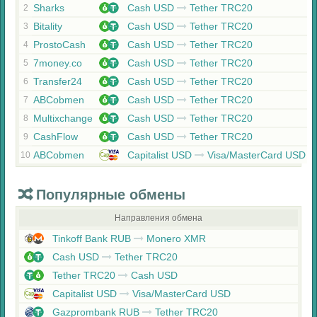
Sharks
Cash USD
Tether TRC20
2
Bitality
Cash USD
Tether TRC20
3
ProstoCash
Cash USD
Tether TRC20
4
7money.co
Cash USD
Tether TRC20
5
Transfer24
Cash USD
Tether TRC20
6
ABCobmen
Cash USD
Tether TRC20
7
Multixchange
Cash USD
Tether TRC20
8
CashFlow
Cash USD
Tether TRC20
9
ABCobmen
Capitalist USD
Visa/MasterCard USD
10
Популярные обмены
Направления обмена
Tinkoff Bank RUB
Monero XMR
Cash USD
Tether TRC20
Tether TRC20
Cash USD
Capitalist USD
Visa/MasterCard USD
Gazprombank RUB
Tether TRC20