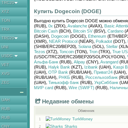
TRC20
Купить Dogecoin (DOGE)
XTZ
TON
Выгодно купить
Dogecoin DOGE
можно обмен
(RUB)
,
0x
(ZRX)
,
Avalanche
(AVAX)
,
Basic Attent
TRX
Bitcoin Cash
(BCH)
,
Bitcoin SV
(BSV)
,
Cardano
(
(DASH)
,
Dogecoin
(DOGE)
,
Ethereum
(ETH/
BEP
TRC20
(XMR)
,
NEAR Protocol
(NEAR)
,
Polkadot
(DOT)
,
(SHIB/
ERC20/
BEP20)
,
Solana
(SOL)
,
Stellar
(XLM
UNI
Tezos
(XTZ)
,
Toncoin
(TON)
,
Tron
(TRX)
,
True U
USDC
(USDC/
TRC20/
ERC20/
BEP20/
SOL/
POLYGON)
,
Альфа-Банк
(RUB)
,
Alipay
(CNY)
,
Avangard
(RU
VET
(RUB)
,
Halyk Bank
(KZT)
,
Izibank
(UAH)
,
Kaspi 
(UAH)
,
OTP Bank
(RUB/
UAH)
,
Приват24
(UAH)
,
XVG
(RUB/
UAH)
,
РНКБ
(RUB)
,
Россельхозбанк
(RU
ZEC
(UAH)
,
Тинькофф банк
(RUB)
,
УкрСиббанк
(UA
МИР card
(RUB)
,
Wire (SWIFT)
(RUB)
,
Наличны
UAH
Недавние обмены
RUB
Обменник
RUB
TurkMoney
1
CNY
Sharks
2