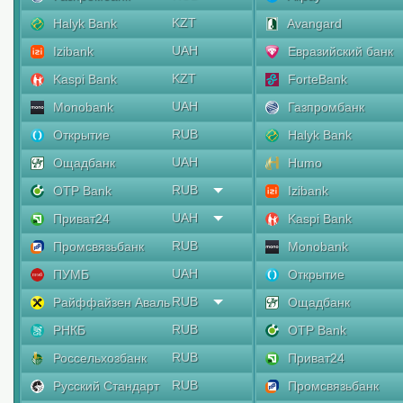
KZT
Halyk Bank
Avangard
UAH
Izibank
Евразийский банк
KZT
Kaspi Bank
ForteBank
UAH
Monobank
Газпромбанк
RUB
Открытие
Halyk Bank
UAH
Ощадбанк
Humo
RUB
OTP Bank
Izibank
UAH
Приват24
Kaspi Bank
RUB
Промсвязьбанк
Monobank
UAH
ПУМБ
Открытие
RUB
Райффайзен Аваль
Ощадбанк
RUB
РНКБ
OTP Bank
RUB
Россельхозбанк
Приват24
RUB
Русский Стандарт
Промсвязьбанк