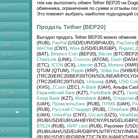
тем как выполнить обмен
Tether BEP20
на
Doge
ETC
обменника, ограничения по сумме и отзывы по
Это поможет выбрать наиболее подходящий се
ICX
IOTA
Продать Tether (BEP20)
LTC
Выгодно продать
Tether BEP20
можно обменяв
(RUB)
,
PayPal
(USD/
EUR/
GBP/
AUD)
,
PaySera
(
XMR
WeChat
(CNY)
,
Wise
(USD/
EUR/
GBP)
,
Яндекс.Д
(BAT)
,
Binance Coin
(BEP20)
,
Bitcoin
(BTC/
BEP2
NEAR
ChainLink
(LINK)
,
Cosmos
(ATOM)
,
Dash
(DASH
OMG
(ETC)
,
ICON
(ICX)
,
Litecoin
(LTC)
,
Monero
(XMR
QTUM (QTUM)
,
Ripple
(XRP)
,
Shiba Inu
(SHIB/
E
DOT
(TRC20/
ERC20/
BEP20/
TON/
SOL/
NEAR/
POLYG
(TRC20/
ERC20/
TUSD)
,
Uniswap
(UNI)
,
USD Coi
MATIC
(XVG)
,
ZCash
(ZEC)
,
A-Bank
(UAH)
,
Альфа Cash
Евразийский банк
(KZT)
,
ForteBank
(KZT)
,
Газп
QTUM
Kaspi Bank
(KZT)
,
Monobank
(UAH)
,
Открытие
(
XRP
(UAH)
,
Промсвязьбанк
(RUB)
,
ПУМБ
(UAH)
,
Ра
(RUB)
,
Русский Стандарт
(RUB)
,
Сбербанк
(RU
SHIB
(UAH)
,
UnionPay
(CNY)
,
Uzcard
(UZS)
,
Visa/Mas
(RUB/
USD/
EUR/
UAH/
BYR/
CNY/
PLN/
GEL/
GBP/
SOL
ВТБ24
(RUB)
,
МИР card
(RUB)
,
Payoneer (USD)
XLM
(RUB/
UAH/
USD/
EUR/
GBP/
PLN/
TRY/
CNY/
INR/
K
(RUB/
USD/
EUR/
GBP/
KZT/
CZK/
PLN/
AMD/
THB/
A