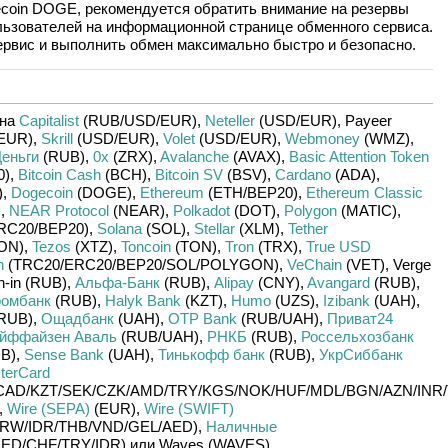
coin DOGE
, рекомендуется обратить внимание на резервы
льзователей на информационной странице обменного сервиса.
рвис и выполнить обмен максимально быстро и безопасно.
 на
Capitalist
(RUB/
USD/
EUR)
,
Neteller
(USD/
EUR)
,
Payeer
EUR)
,
Skrill
(USD/
EUR)
,
Volet
(USD/
EUR)
,
Webmoney
(WMZ)
,
еньги
(RUB)
,
0x
(ZRX)
,
Avalanche
(AVAX)
,
Basic Attention Token
0)
,
Bitcoin Cash
(BCH)
,
Bitcoin SV
(BSV)
,
Cardano
(ADA)
,
)
,
Dogecoin
(DOGE)
,
Ethereum
(ETH/
BEP20)
,
Ethereum Classic
)
,
NEAR Protocol
(NEAR)
,
Polkadot
(DOT)
,
Polygon
(MATIC)
,
RC20/
BEP20)
,
Solana
(SOL)
,
Stellar
(XLM)
,
Tether
ON)
,
Tezos
(XTZ)
,
Toncoin
(TON)
,
Tron
(TRX)
,
True USD
n
(TRC20/
ERC20/
BEP20/
SOL/
POLYGON)
,
VeChain
(VET)
,
Verge
-in (RUB)
,
Альфа-Банк
(RUB)
,
Alipay
(CNY)
,
Avangard
(RUB)
,
ромбанк
(RUB)
,
Halyk Bank
(KZT)
,
Humo
(UZS)
,
Izibank
(UAH)
,
RUB)
,
Ощадбанк
(UAH)
,
OTP Bank
(RUB/
UAH)
,
Приват24
йффайзен Аваль
(RUB/
UAH)
,
РНКБ
(RUB)
,
Россельхозбанк
B)
,
Sense Bank
(UAH)
,
Тинькофф банк
(RUB)
,
УкрСиббанк
terCard
CAD/
KZT/
SEK/
CZK/
AMD/
TRY/
KGS/
NOK/
HUF/
MDL/
BGN/
AZN/
INR/
,
Wire (SEPA)
(EUR)
,
Wire (SWIFT)
RW/
IDR/
THB/
VND/
GEL/
AED)
,
Наличные
ED/
CHF/
TRY/
IDR)
или
Waves (WAVES)
.