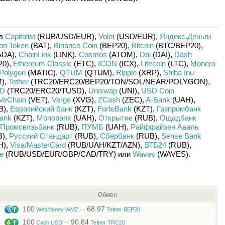
яв
Capitalist
(RUB/
USD/
EUR)
,
Volet
(USD/
EUR)
,
Яндекс.Деньги
ion Token
(BAT)
,
Binance Coin
(BEP20)
,
Bitcoin
(BTC/
BEP20)
,
ADA)
,
ChainLink
(LINK)
,
Cosmos
(ATOM)
,
Dai
(DAI)
,
Dash
20)
,
Ethereum Classic
(ETC)
,
ICON
(ICX)
,
Litecoin
(LTC)
,
Monero
Polygon
(MATIC)
,
QTUM
(QTUM)
,
Ripple
(XRP)
,
Shiba Inu
)
,
Tether
(TRC20/
ERC20/
BEP20/
TON/
SOL/
NEAR/
POLYGON)
,
SD
(TRC20/
ERC20/
TUSD)
,
Uniswap
(UNI)
,
USD Coin
VeChain
(VET)
,
Verge
(XVG)
,
ZCash
(ZEC)
,
A-Bank
(UAH)
,
B)
,
Евразийский банк
(KZT)
,
ForteBank
(KZT)
,
Газпромбанк
Bank
(KZT)
,
Monobank
(UAH)
,
Открытие
(RUB)
,
Ощадбанк
Промсвязьбанк
(RUB)
,
ПУМБ
(UAH)
,
Райффайзен Аваль
B)
,
Русский Стандарт
(RUB)
,
Сбербанк
(RUB)
,
Sense Bank
H)
,
Visa/MasterCard
(RUB/
UAH/
KZT/
AZN)
,
ВТБ24
(RUB)
,
е
(RUB/
USD/
EUR/
GBP/
CAD/
TRY)
или
Waves
(WAVES)
.
Обмен
100
68.97
WebMoney WMZ
Tether BEP20
100
90.84
Cash USD
Tether TRC20