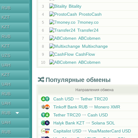
Bitality
3
RUB
ProstoCash
4
KZT
7money.co
5
KZT
Transfer24
6
RUB
ABCobmen
7
KZT
Multixchange
8
CashFlow
9
UZS
ABCobmen
10
UAH
KZT
Популярные обмены
UAH
Направления обмена
RUB
Cash USD
Tether TRC20
UAH
Tinkoff Bank RUB
Monero XMR
RUB
Tether TRC20
Cash USD
UAH
Halyk Bank KZT
Solana SOL
Capitalist USD
Visa/MasterCard USD
RUB