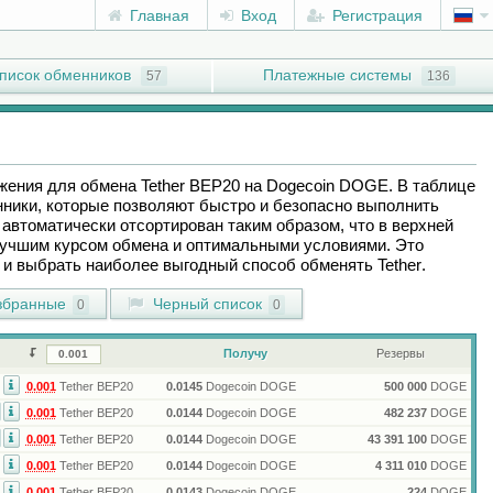
Главная
Вход
Регистрация
писок обменников
Платежные системы
57
136
ожения для обмена
Tether BEP20
на
Dogecoin DOGE
. В таблице
ники, которые позволяют быстро и безопасно выполнить
автоматически отсортирован таким образом, что в верхней
лучшим курсом обмена и оптимальными условиями. Это
ы и выбрать наиболее выгодный способ обменять
Tether
.
бранные
Черный список
0
0
Получу
Резервы
0.001
Tether BEP20
0.0145
Dogecoin DOGE
500 000
DOGE
0.001
Tether BEP20
0.0144
Dogecoin DOGE
482 237
DOGE
0.001
Tether BEP20
0.0144
Dogecoin DOGE
43 391 100
DOGE
0.001
Tether BEP20
0.0144
Dogecoin DOGE
4 311 010
DOGE
0.001
Tether BEP20
0.0143
Dogecoin DOGE
224
DOGE