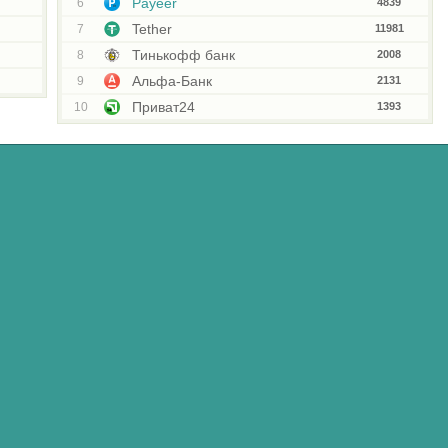
Payeer
6
4839
Tether
7
11981
Тинькофф банк
8
2008
Альфа-Банк
9
2131
Приват24
10
1393