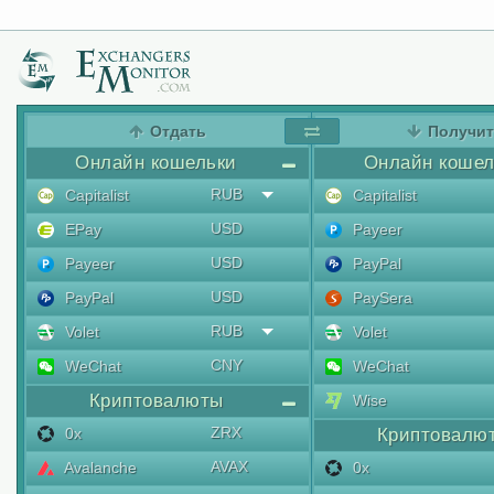
Отдать
Получи
Онлайн кошельки
Онлайн кошел
RUB
Capitalist
Capitalist
USD
EPay
Payeer
USD
Payeer
PayPal
USD
PayPal
PaySera
RUB
Volet
Volet
CNY
WeChat
WeChat
Криптовалюты
Wise
ZRX
0x
Криптовалю
AVAX
Avalanche
0x