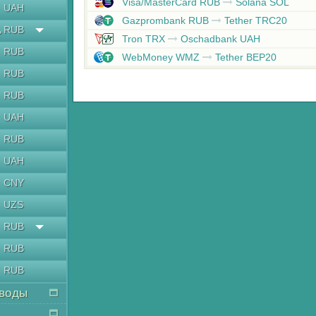
Visa/MasterCard RUB
Solana SOL
UAH
Gazprombank RUB
Tether TRC20
RUB
ь
Tron TRX
Oschadbank UAH
RUB
WebMoney WMZ
Tether BEP20
RUB
RUB
UAH
RUB
UAH
CNY
UZS
RUB
RUB
RUB
воды