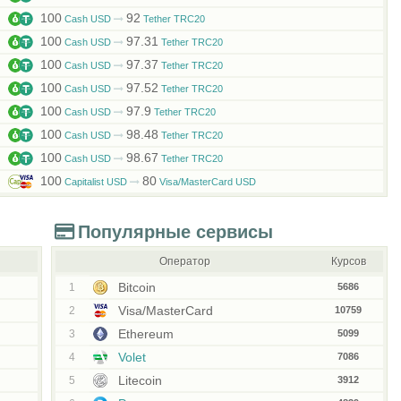
100
92
Cash USD
Tether TRC20
100
97.31
Cash USD
Tether TRC20
100
97.37
Cash USD
Tether TRC20
100
97.52
Cash USD
Tether TRC20
100
97.9
Cash USD
Tether TRC20
100
98.48
Cash USD
Tether TRC20
100
98.67
Cash USD
Tether TRC20
100
80
Capitalist USD
Visa/MasterCard USD
Популярные сервисы
Оператор
Курсов
Bitcoin
1
5686
Visa/MasterCard
2
10759
Ethereum
3
5099
Volet
4
7086
Litecoin
5
3912