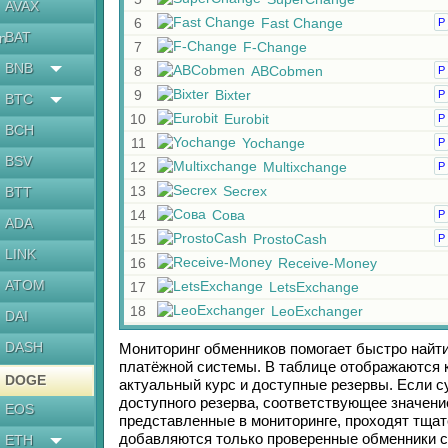
AVAX
6
Fast Change
Р
BAT
en
7
F-Change
BNB
8
ABCobmen
Р
9
Bixter
Р
BTC
10
Eurobit
Р
BCH
11
Yochange
Р
BSV
12
Multixchange
Р
13
Secrex
BTT
14
Сова
Р
ADA
15
ProstoCash
Р
LINK
16
Receive-Money
ATOM
17
LetsExchange
18
LeoExchanger
DAI
DASH
Мониторинг обменников помогает быстро найт
платёжной системы. В таблице отображаются к
DOGE
актуальный курс и доступные резервы. Если 
доступного резерва, соответствующее значен
EOS
представленные в мониторинге, проходят тщат
добавляются только проверенные обменники с
ETH