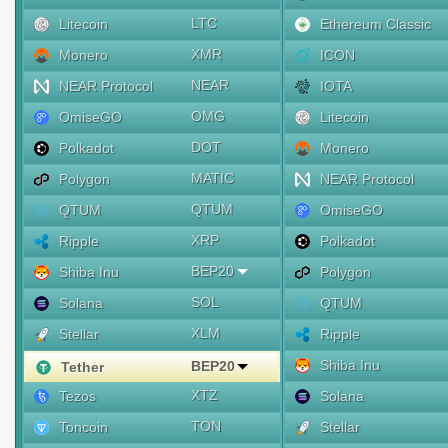
LTC
Litecoin
Ethereum Classic
XMR
Monero
ICON
NEAR
NEAR Protocol
IOTA
OMG
OmiseGO
Litecoin
DOT
Polkadot
Monero
MATIC
Polygon
NEAR Protocol
QTUM
QTUM
OmiseGO
XRP
Ripple
Polkadot
BEP20
Shiba Inu
Polygon
SOL
Solana
QTUM
XLM
Stellar
Ripple
Shiba Inu
BEP20
Tether
XTZ
Tezos
Solana
TON
Toncoin
Stellar