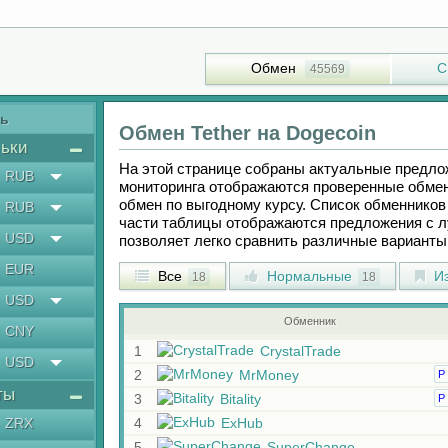
Обмен
С
45569
ть
Обмен
Tether
на
Dogecoin
ьки
На этой странице собраны актуальные предл
RUB
мониторинга отображаются проверенные обмен
обмен по выгодному курсу. Список обменников 
RUB
части таблицы отображаются предложения с 
USD
позволяет легко сравнить различные вариант
EUR
Все
Нормальные
Из
18
18
USD
Обменник
CNY
1
CrystalTrade
USD
2
MrMoney
Р
ты
3
Bitality
Р
ZRX
4
ExHub
5
SuperChange