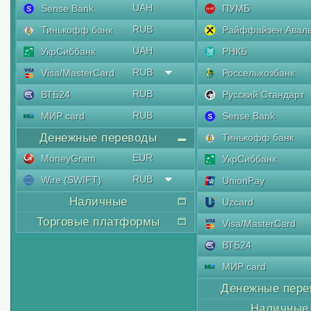
UAH
Sense Bank
ПУМБ
RUB
Тинькофф банк
Райффайзен Авал
UAH
УкрСиббанк
РНКБ
RUB
Visa/MasterCard
Россельхозбанк
RUB
ВТБ24
Русский Стандарт
RUB
МИР card
Sense Bank
Денежные переводы
Тинькофф банк
EUR
MoneyGram
УкрСиббанк
RUB
Wire (SWIFT)
UnionPay
Наличные
Uzcard
Торговые платформы
Visa/MasterCard
ВТБ24
МИР card
Денежные пере
Наличные