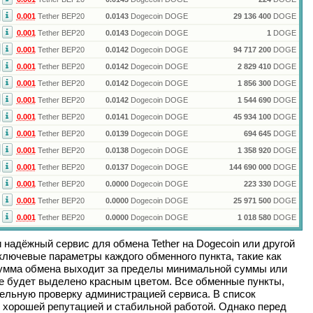
0.001
Tether BEP20
0.0143
Dogecoin DOGE
29 136 400
DOGE
0.001
Tether BEP20
0.0143
Dogecoin DOGE
1
DOGE
0.001
Tether BEP20
0.0142
Dogecoin DOGE
94 717 200
DOGE
0.001
Tether BEP20
0.0142
Dogecoin DOGE
2 829 410
DOGE
0.001
Tether BEP20
0.0142
Dogecoin DOGE
1 856 300
DOGE
0.001
Tether BEP20
0.0142
Dogecoin DOGE
1 544 690
DOGE
0.001
Tether BEP20
0.0141
Dogecoin DOGE
45 934 100
DOGE
0.001
Tether BEP20
0.0139
Dogecoin DOGE
694 645
DOGE
0.001
Tether BEP20
0.0138
Dogecoin DOGE
1 358 920
DOGE
0.001
Tether BEP20
0.0137
Dogecoin DOGE
144 690 000
DOGE
0.001
Tether BEP20
0.0000
Dogecoin DOGE
223 330
DOGE
0.001
Tether BEP20
0.0000
Dogecoin DOGE
25 971 500
DOGE
0.001
Tether BEP20
0.0000
Dogecoin DOGE
1 018 580
DOGE
и надёжный сервис для обмена
Tether
на
Dogecoin
или другой
лючевые параметры каждого обменного пункта, такие как
сумма обмена выходит за пределы минимальной суммы или
ие будет выделено красным цветом. Все обменные пункты,
ельную проверку администрацией сервиса. В список
 хорошей репутацией и стабильной работой. Однако перед