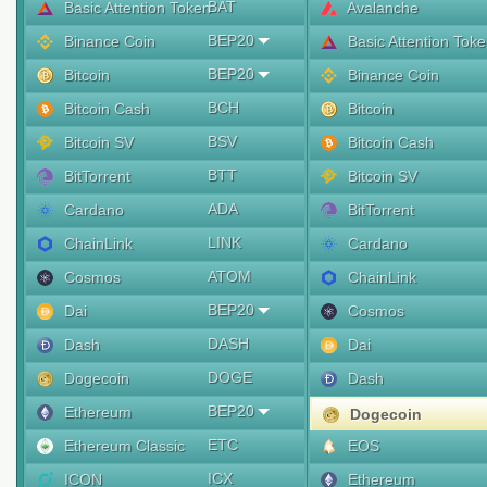
BAT
Basic Attention Token
Avalanche
BEP20
Binance Coin
Basic Attention Tok
BEP20
Bitcoin
Binance Coin
BCH
Bitcoin Cash
Bitcoin
BSV
Bitcoin SV
Bitcoin Cash
BTT
BitTorrent
Bitcoin SV
ADA
Cardano
BitTorrent
LINK
ChainLink
Cardano
ATOM
Cosmos
ChainLink
BEP20
Dai
Cosmos
DASH
Dash
Dai
DOGE
Dogecoin
Dash
BEP20
Ethereum
Dogecoin
ETC
Ethereum Classic
EOS
ICX
ICON
Ethereum