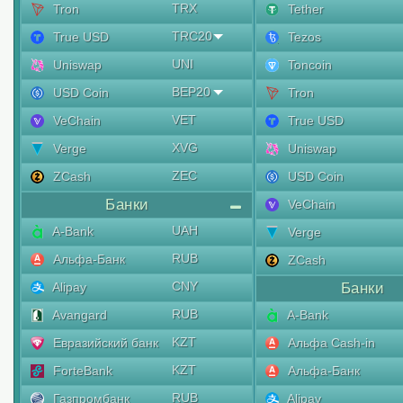
TRX
Tron
Tether
TRC20
True USD
Tezos
UNI
Uniswap
Toncoin
BEP20
USD Coin
Tron
VET
VeChain
True USD
XVG
Verge
Uniswap
ZEC
ZCash
USD Coin
Банки
VeChain
UAH
A-Bank
Verge
RUB
Альфа-Банк
ZCash
CNY
Alipay
Банки
RUB
Avangard
A-Bank
KZT
Евразийский банк
Альфа Cash-in
KZT
ForteBank
Альфа-Банк
RUB
Газпромбанк
Alipay