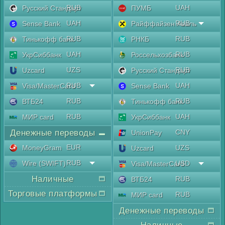
RUB
UAH
Русский Стандарт
ПУМБ
UAH
RUB
Sense Bank
Райффайзен Аваль
RUB
RUB
Тинькофф банк
РНКБ
UAH
RUB
УкрСиббанк
Россельхозбанк
UZS
RUB
Uzcard
Русский Стандарт
RUB
UAH
Visa/MasterCard
Sense Bank
RUB
RUB
ВТБ24
Тинькофф банк
RUB
UAH
МИР card
УкрСиббанк
Денежные переводы
CNY
UnionPay
EUR
MoneyGram
UZS
Uzcard
RUB
Wire (SWIFT)
USD
Visa/MasterCard
Наличные
RUB
ВТБ24
Торговые платформы
RUB
МИР card
Денежные переводы