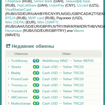
Сбербанк
(RUB)
,
Sense Bank
(UAH)
,
Тинькофф банк
(RUB)
,
УкрСиббанк
(UAH)
,
UnionPay
(CNY)
,
Uzcard
(UZS)
,
Visa/MasterCard
(RUB/
USD/
EUR/
UAH/
BYR/
CNY/
PLN/
GEL/
GBP/
CAD/
KZT/
SEK/
ВТБ24
(RUB)
,
МИР card
(RUB)
,
Payoneer (USD)
,
Wire (SEPA)
(EUR)
,
Wire (SWIFT)
(RUB/
UAH/
USD/
EUR/
GBP/
PLN/
TRY/
INR/
KRW/
IDR/
THB/
VND/
Наличные
(RUB/
USD/
EUR/
GBP/
TRY)
или
Waves
(WAVES)
.
Недавние обмены
Обменник
Обмен
TurkMoney
WebMoney WMZ
Tether BEP20
1
Sharks
Cash USD
Tether TRC20
2
Bitality
Cash USD
Tether TRC20
3
ProstoCash
Cash USD
Tether TRC20
4
7money.co
Cash USD
Tether TRC20
5
Transfer24
Cash USD
Tether TRC20
6
ABCobmen
Cash USD
Tether TRC20
7
Multixchange
Cash USD
Tether TRC20
8