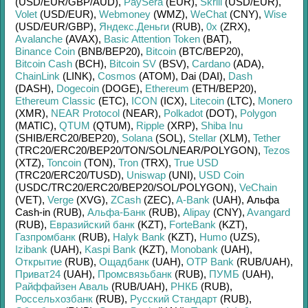
(USD/
EUR/
GBP/
AUD)
,
PaySera
(EUR)
,
Skrill
(USD/
EUR)
,
Volet
(USD/
EUR)
,
Webmoney
(WMZ)
,
WeChat
(CNY)
,
Wise
(USD/
EUR/
GBP)
,
Яндекс.Деньги
(RUB)
,
0x
(ZRX)
,
Avalanche
(AVAX)
,
Basic Attention Token
(BAT)
,
Binance Coin
(BNB/
BEP20)
,
Bitcoin
(BTC/
BEP20)
,
Bitcoin Cash
(BCH)
,
Bitcoin SV
(BSV)
,
Cardano
(ADA)
,
ChainLink
(LINK)
,
Cosmos
(ATOM)
,
Dai (DAI)
,
Dash
(DASH)
,
Dogecoin
(DOGE)
,
Ethereum
(ETH/
BEP20)
,
Ethereum Classic
(ETC)
,
ICON
(ICX)
,
Litecoin
(LTC)
,
Monero
(XMR)
,
NEAR Protocol
(NEAR)
,
Polkadot
(DOT)
,
Polygon
(MATIC)
,
QTUM
(QTUM)
,
Ripple
(XRP)
,
Shiba Inu
(SHIB/
ERC20/
BEP20)
,
Solana
(SOL)
,
Stellar
(XLM)
,
Tether
(TRC20/
ERC20/
BEP20/
TON/
SOL/
NEAR/
POLYGON)
,
Tezos
(XTZ)
,
Toncoin
(TON)
,
Tron
(TRX)
,
True USD
(TRC20/
ERC20/
TUSD)
,
Uniswap
(UNI)
,
USD Coin
(USDC/
TRC20/
ERC20/
BEP20/
SOL/
POLYGON)
,
VeChain
(VET)
,
Verge
(XVG)
,
ZCash
(ZEC)
,
A-Bank
(UAH)
,
Альфа
Cash-in (RUB)
,
Альфа-Банк
(RUB)
,
Alipay
(CNY)
,
Avangard
(RUB)
,
Евразийский банк
(KZT)
,
ForteBank
(KZT)
,
Газпромбанк
(RUB)
,
Halyk Bank
(KZT)
,
Humo
(UZS)
,
Izibank
(UAH)
,
Kaspi Bank
(KZT)
,
Monobank
(UAH)
,
Открытие
(RUB)
,
Ощадбанк
(UAH)
,
OTP Bank
(RUB/
UAH)
,
Приват24
(UAH)
,
Промсвязьбанк
(RUB)
,
ПУМБ
(UAH)
,
Райффайзен Аваль
(RUB/
UAH)
,
РНКБ
(RUB)
,
Россельхозбанк
(RUB)
,
Русский Стандарт
(RUB)
,