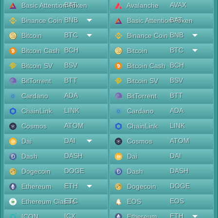
BAT
AVAX
Basic Attention Token
Avalanche
BNB
BAT
Binance Coin
Basic Attention Token
BTC
BNB
Bitcoin
Binance Coin
BCH
BTC
Bitcoin Cash
Bitcoin
BSV
BCH
Bitcoin SV
Bitcoin Cash
BTT
BSV
BitTorrent
Bitcoin SV
ADA
BTT
Cardano
BitTorrent
LINK
ADA
ChainLink
Cardano
ATOM
LINK
Cosmos
ChainLink
DAI
ATOM
Dai
Cosmos
DASH
DAI
Dash
Dai
DOGE
DASH
Dogecoin
Dash
ETH
DOGE
Ethereum
Dogecoin
ETC
EOS
Ethereum Classic
EOS
ICX
ETH
ICON
Ethereum