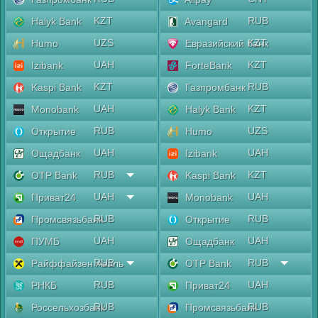
KZT
RUB
Halyk Bank
Avangard
UZS
KZT
Humo
Евразийский банк
UAH
KZT
Izibank
ForteBank
KZT
RUB
Kaspi Bank
Газпромбанк
UAH
KZT
Monobank
Halyk Bank
RUB
UZS
Открытие
Humo
UAH
UAH
Ощадбанк
Izibank
RUB
KZT
OTP Bank
Kaspi Bank
UAH
UAH
Приват24
Monobank
RUB
RUB
Промсвязьбанк
Открытие
UAH
UAH
ПУМБ
Ощадбанк
RUB
RUB
Райффайзен Аваль
OTP Bank
RUB
UAH
РНКБ
Приват24
RUB
RUB
Россельхозбанк
Промсвязьбанк