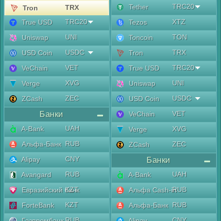
TRC20
Tether
TRX
Tron
TRC20
XTZ
True USD
Tezos
UNI
TON
Uniswap
Toncoin
USDC
TRX
USD Coin
Tron
VET
TRC20
VeChain
True USD
XVG
UNI
Verge
Uniswap
ZEC
USDC
ZCash
USD Coin
Банки
VET
VeChain
UAH
A-Bank
XVG
Verge
RUB
Альфа-Банк
ZEC
ZCash
CNY
Alipay
Банки
RUB
UAH
Avangard
A-Bank
KZT
RUB
Евразийский банк
Альфа Cash-in
KZT
RUB
ForteBank
Альфа-Банк
RUB
CNY
Газпромбанк
Alipay