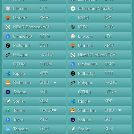
LTC
ETC
Litecoin
Ethereum Classic
XMR
ICX
Monero
ICON
NEAR
IOTA
NEAR Protocol
IOTA
OMG
LTC
OmiseGO
Litecoin
DOT
XMR
Polkadot
Monero
MATIC
NEAR
Polygon
NEAR Protocol
QTUM
OMG
QTUM
OmiseGO
XRP
DOT
Ripple
Polkadot
SHIB
MATIC
Shiba Inu
Polygon
SOL
QTUM
Solana
QTUM
XLM
XRP
Stellar
Ripple
TRC20
SHIB
Tether
Shiba Inu
XTZ
SOL
Tezos
Solana
TON
XLM
Toncoin
Stellar