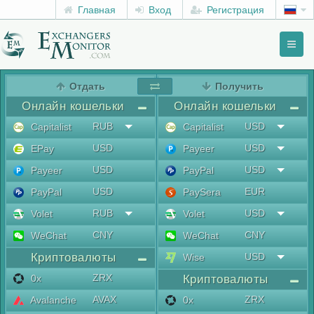
Главная
Вход
Регистрация
Toggl
naviga
menu
Отдать
Получить
Онлайн кошельки
Онлайн кошельки
RUB
USD
Capitalist
Capitalist
USD
USD
EPay
Payeer
USD
USD
Payeer
PayPal
USD
EUR
PayPal
PaySera
RUB
USD
Volet
Volet
CNY
CNY
WeChat
WeChat
Криптовалюты
USD
Wise
ZRX
0x
Криптовалюты
AVAX
ZRX
Avalanche
0x