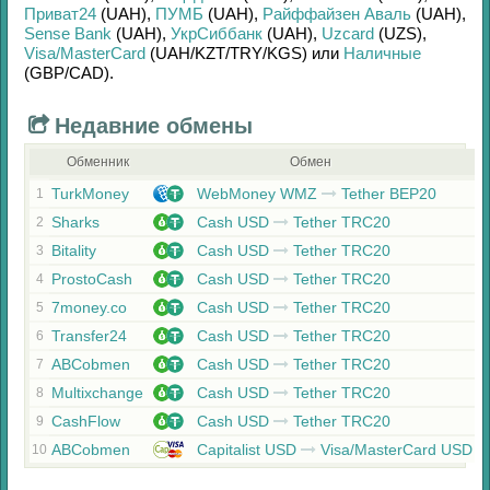
Приват24
(UAH)
,
ПУМБ
(UAH)
,
Райффайзен Аваль
(UAH)
,
Sense Bank
(UAH)
,
УкрСиббанк
(UAH)
,
Uzcard
(UZS)
,
Visa/MasterCard
(UAH/
KZT/
TRY/
KGS)
или
Наличные
(GBP/
CAD)
.
Недавние обмены
Обменник
Обмен
TurkMoney
WebMoney WMZ
Tether BEP20
1
Sharks
Cash USD
Tether TRC20
2
Bitality
Cash USD
Tether TRC20
3
ProstoCash
Cash USD
Tether TRC20
4
7money.co
Cash USD
Tether TRC20
5
Transfer24
Cash USD
Tether TRC20
6
ABCobmen
Cash USD
Tether TRC20
7
Multixchange
Cash USD
Tether TRC20
8
CashFlow
Cash USD
Tether TRC20
9
ABCobmen
Capitalist USD
Visa/MasterCard USD
10