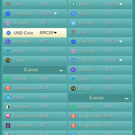
TRX
TRC20
Tron
Tether
ERC20
XTZ
True USD
Tezos
UNI
TON
Uniswap
Toncoin
TRX
Tron
ERC20
USD Coin
VET
TRC20
VeChain
True USD
XVG
UNI
Verge
Uniswap
ZEC
USDC
ZCash
USD Coin
Банки
VET
VeChain
UAH
A-Bank
XVG
Verge
RUB
Альфа-Банк
ZEC
ZCash
CNY
Alipay
Банки
RUB
UAH
Avangard
A-Bank
KZT
RUB
Евразийский банк
Альфа Cash-in
KZT
RUB
ForteBank
Альфа-Банк
RUB
CNY
Газпромбанк
Alipay