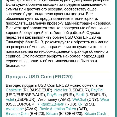
Если сумма обмена выходит за пределы минимальной
суммы или доступного резерва, соответствующее
значение будет выделено красным цветом. Все
обменные пункты, представленные в мониторинге,
проходят тщательную проверку администрацией сервиса.
В список добавляются только проверенные обменники с
хорошей репутацией и стабильной работой. Однако
перед тем как выполнить обмен
USD Coin ERC20
на
Тинькофф банк RUB
, рекомендуется обратить внимание
на резервы обменника, ограничения по сумме и отзывы
пользователей на информационной странице обменного
сервиса. Это поможет выбрать наиболее подходящий
сервис и выполнить обмен максимально быстро и
безопасно.
Продать USD Coin (ERC20)
Выгодно продать
USD Coin ERC20
можно обменяв на
Capitalist
(RUB/
USD/
EUR)
,
Neteller
(USD/
EUR)
,
PayPal
(USD/
EUR/
GBP/
AUD)
,
PaySera
(EUR)
,
Skrill
(USD/
EUR)
,
Volet
(USD/
EUR)
,
Webmoney (WMZ)
,
WeChat
(CNY)
,
Wise
(USD/
EUR/
GBP)
,
Яндекс.Деньги
(RUB)
,
0x
(ZRX)
,
Avalanche
(AVAX)
,
Basic Attention Token
(BAT)
,
Binance Coin
(BEP20)
,
Bitcoin
(BTC/
BEP20)
,
Bitcoin Cash