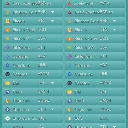
BAT
AVAX
Basic Attention Token
Avalanche
BNB
BAT
Binance Coin
Basic Attention Token
BTC
BNB
Bitcoin
Binance Coin
BCH
BTC
Bitcoin Cash
Bitcoin
BSV
BCH
Bitcoin SV
Bitcoin Cash
BTT
BSV
BitTorrent
Bitcoin SV
ADA
BTT
Cardano
BitTorrent
LINK
ADA
ChainLink
Cardano
ATOM
LINK
Cosmos
ChainLink
DAI
ATOM
Dai
Cosmos
DASH
DAI
Dash
Dai
DOGE
DASH
Dogecoin
Dash
ETH
DOGE
Ethereum
Dogecoin
ETC
EOS
Ethereum Classic
EOS
ICX
ETH
ICON
Ethereum