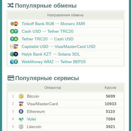
Популярные обмены
Направления обмена
Tinkoff Bank RUB
Monero XMR
Cash USD
Tether TRC20
Tether TRC20
Cash USD
Capitalist USD
Visa/MasterCard USD
Halyk Bank KZT
Solana SOL
WebMoney WMZ
Tether BEP20
Популярные сервисы
Оператор
Курсов
Bitcoin
5699
1
Visa/MasterCard
10933
2
Ethereum
5110
3
Volet
7084
4
Litecoin
3921
5