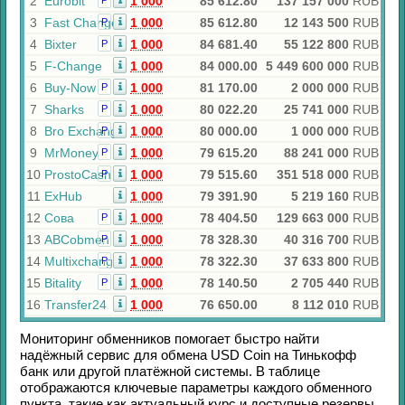
2
Eurobit
1 000
85 612.80
137 157 000
RUB
Р
3
Fast Change
1 000
85 612.80
12 143 500
RUB
Р
4
Bixter
1 000
84 681.40
55 122 800
RUB
Р
5
F-Change
1 000
84 000.00
5 449 600 000
RUB
6
Buy-Now
1 000
81 170.00
2 000 000
RUB
Р
7
Sharks
1 000
80 022.20
25 741 000
RUB
Р
8
Bro Exchange
1 000
80 000.00
1 000 000
RUB
Р
9
MrMoney
1 000
79 615.20
88 241 000
RUB
Р
10
ProstoCash
1 000
79 515.60
351 518 000
RUB
Р
11
ExHub
1 000
79 391.90
5 219 160
RUB
12
Сова
1 000
78 404.50
129 663 000
RUB
Р
13
ABCobmen
1 000
78 328.30
40 316 700
RUB
Р
14
Multixchange
1 000
78 322.30
37 633 800
RUB
Р
15
Bitality
1 000
78 140.50
2 705 440
RUB
Р
16
Transfer24
1 000
76 650.00
8 112 010
RUB
Мониторинг обменников помогает быстро найти
надёжный сервис для обмена
USD Coin
на
Тинькофф
банк
или другой платёжной системы. В таблице
отображаются ключевые параметры каждого обменного
пункта, такие как актуальный курс и доступные резервы.