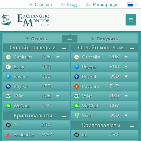
Главная
Вход
Регистрация
Toggl
naviga
menu
Отдать
Получить
Онлайн кошельки
Онлайн кошельки
RUB
RUB
Capitalist
Capitalist
USD
RUB
EPay
Payeer
USD
USD
Payeer
PayPal
USD
EUR
PayPal
PaySera
RUB
USD
Volet
Volet
CNY
CNY
WeChat
WeChat
Криптовалюты
USD
Wise
ZRX
0x
Криптовалюты
AVAX
ZRX
Avalanche
0x