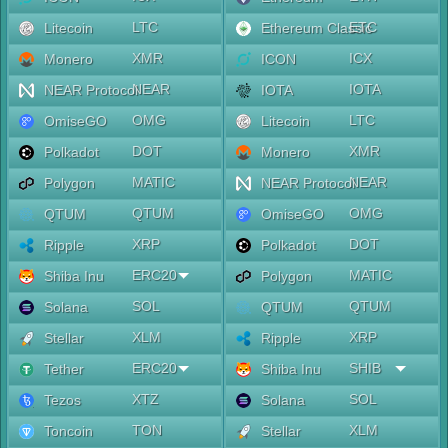
LTC
ETC
Litecoin
Ethereum Classic
XMR
ICX
Monero
ICON
NEAR
IOTA
NEAR Protocol
IOTA
OMG
LTC
OmiseGO
Litecoin
DOT
XMR
Polkadot
Monero
MATIC
NEAR
Polygon
NEAR Protocol
QTUM
OMG
QTUM
OmiseGO
XRP
DOT
Ripple
Polkadot
ERC20
MATIC
Shiba Inu
Polygon
SOL
QTUM
Solana
QTUM
XLM
XRP
Stellar
Ripple
ERC20
SHIB
Tether
Shiba Inu
XTZ
SOL
Tezos
Solana
TON
XLM
Toncoin
Stellar