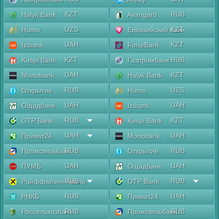
KZT
RUB
Halyk Bank
Avangard
UZS
KZT
Humo
Евразийский банк
UAH
KZT
Izibank
ForteBank
KZT
RUB
Kaspi Bank
Газпромбанк
UAH
KZT
Monobank
Halyk Bank
RUB
UZS
Открытие
Humo
UAH
UAH
Ощадбанк
Izibank
RUB
KZT
OTP Bank
Kaspi Bank
UAH
UAH
Приват24
Monobank
RUB
RUB
Промсвязьбанк
Открытие
UAH
UAH
ПУМБ
Ощадбанк
RUB
RUB
Райффайзен Аваль
OTP Bank
RUB
UAH
РНКБ
Приват24
RUB
RUB
Россельхозбанк
Промсвязьбанк