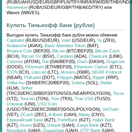
(RUB/
UAH/
USD/
EUR/
GBP/
PLN/
TRY/
INR/
KRW/
IDR/
THB/
VND/
Наличные
(RUB/
USD/
EUR/
GBP/
THB/
AED/
TRY)
или
Waves (WAVES)
.
Купить Тинькофф банк (рубли)
Выгодно купить
Тинькофф банк рубли
можно обменяв
Capitalist
(RUB/
USD/
EUR)
,
Volet
(USD/
EUR)
,
0x
(ZRX)
,
Avalanche
(AVAX)
,
Basic Attention Token
(BAT)
,
Binance Coin
(BEP20)
,
Bitcoin
(BTC/
BEP20)
,
Bitcoin Cash
(BCH)
,
Bitcoin SV
(BSV)
,
Cardano
(ADA)
,
ChainLink
(LINK)
,
Cosmos
(ATOM)
,
Dai
(DAI/
BEP20)
,
Dash
(DASH)
,
Dogecoin
(DOGE)
,
Ethereum
(ETH/
BEP20)
,
Ethereum Classic
(ETC)
,
ICON
(ICX)
,
Litecoin
(LTC)
,
Monero
(XMR)
,
NEAR Protocol
(NEAR)
,
Polkadot
(DOT)
,
Polygon
(MATIC)
,
Ripple
(XRP)
,
Shiba Inu
(SHIB/
ERC20/
BEP20)
,
Solana
(SOL)
,
Stellar
(XLM)
,
Tether
(TRC20/
ERC20/
BEP20/
TON/
SOL/
NEAR/
POLYGON)
,
Tezos
(XTZ)
,
Toncoin
(TON)
,
Tron
(TRX)
,
True USD
(TUSD)
,
Uniswap
(UNI)
,
USD Coin
(USDC/
TRC20/
ERC20/
BEP20/
SOL/
POLYGON)
,
VeChain
(VET)
,
ZCash
(ZEC)
,
A-Bank
(UAH)
,
Alipay
(CNY)
,
Евразийский банк
(KZT)
,
ForteBank
(KZT)
,
Halyk Bank
(KZT)
,
Humo
(UZS)
,
Izibank
(UAH)
,
Kaspi Bank
(KZT)
,
Monobank
(UAH)
,
Ощадбанк
(UAH)
,
OTP Bank
(UAH)
,