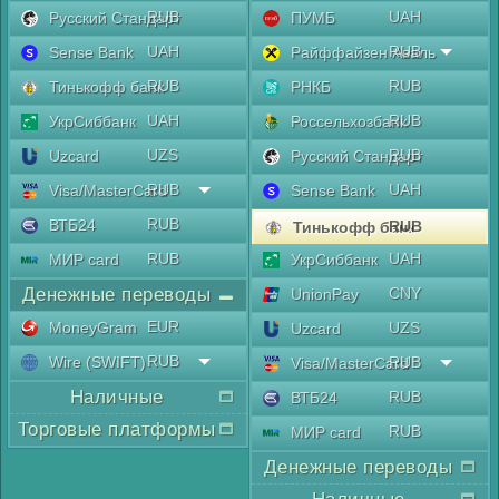
RUB
UAH
Русский Стандарт
ПУМБ
UAH
RUB
Sense Bank
Райффайзен Аваль
RUB
RUB
Тинькофф банк
РНКБ
UAH
RUB
УкрСиббанк
Россельхозбанк
UZS
RUB
Uzcard
Русский Стандарт
RUB
UAH
Visa/MasterCard
Sense Bank
RUB
ВТБ24
RUB
Тинькофф банк
RUB
UAH
МИР card
УкрСиббанк
Денежные переводы
CNY
UnionPay
EUR
MoneyGram
UZS
Uzcard
RUB
Wire (SWIFT)
RUB
Visa/MasterCard
Наличные
RUB
ВТБ24
Торговые платформы
RUB
МИР card
Денежные переводы