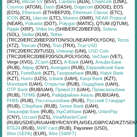
(BCH)
,
Bitcoin SV
(BSV)
,
Cardano
(ADA)
,
ChainLink
(LINK)
,
Cosmos
(ATOM)
,
Dash
(DASH)
,
Dogecoin
(DOGE)
,
EOS
(EOS)
,
Ethereum
(ETH/
BEP20)
,
Ethereum Classic
(ETC)
,
ICON
(ICX)
,
Litecoin
(LTC)
,
Monero
(XMR)
,
NEAR Protocol
(NEAR)
,
Polkadot
(DOT)
,
Polygon
(MATIC)
,
QTUM (QTUM)
,
Ripple
(XRP)
,
Shiba Inu
(SHIB/
ERC20/
BEP20)
,
Solana
(SOL)
,
Stellar
(XLM)
,
Tether
(TRC20/
ERC20/
BEP20/
TON/
SOL/
NEAR/
POLYGON)
,
Tezos
(XTZ)
,
Toncoin
(TON)
,
Tron
(TRX)
,
True USD
(TRC20/
ERC20/
TUSD)
,
Uniswap
(UNI)
,
USD Coin
(TRC20/
ERC20/
BEP20/
SOL/
POLYGON)
,
VeChain
(VET)
,
Verge (XVG)
,
ZCash
(ZEC)
,
A-Bank
(UAH)
,
Альфа-Банк
(RUB)
,
Alipay
(CNY)
,
Avangard
(RUB)
,
Евразийский банк
(KZT)
,
ForteBank
(KZT)
,
Газпромбанк
(RUB)
,
Halyk Bank
(KZT)
,
Humo
(UZS)
,
Izibank
(UAH)
,
Kaspi Bank
(KZT)
,
Monobank
(UAH)
,
Открытие
(RUB)
,
Ощадбанк
(UAH)
,
OTP Bank
(RUB/
UAH)
,
Приват24
(UAH)
,
Промсвязьбанк
(RUB)
,
ПУМБ
(UAH)
,
Райффайзен Аваль
(RUB/
UAH)
,
РНКБ
(RUB)
,
Россельхозбанк
(RUB)
,
Русский Стандарт
(RUB)
,
Сбербанк
(RUB)
,
Sense Bank
(UAH)
,
Тинькофф банк
(RUB)
,
УкрСиббанк
(UAH)
,
UnionPay
(CNY)
,
Uzcard
(UZS)
,
Visa/MasterCard
(RUB/
USD/
EUR/
UAH/
BYR/
CNY/
PLN/
GEL/
GBP/
CAD/
KZT/
SEK/
ВТБ24
(RUB)
,
МИР card
(RUB)
,
Payoneer (USD)
,
Wire (SEPA)
(EUR)
,
Wire (SWIFT)