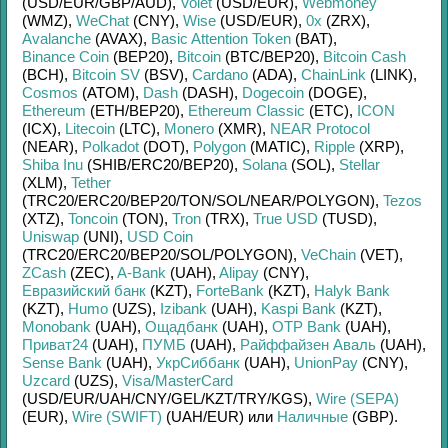
(USD/
EUR/
GBP/
AUD)
,
Volet
(USD/
EUR)
,
Webmoney
(WMZ)
,
WeChat
(CNY)
,
Wise
(USD/
EUR)
,
0x
(ZRX)
,
Avalanche
(AVAX)
,
Basic Attention Token
(BAT)
,
Binance Coin
(BEP20)
,
Bitcoin
(BTC/
BEP20)
,
Bitcoin Cash
(BCH)
,
Bitcoin SV
(BSV)
,
Cardano
(ADA)
,
ChainLink
(LINK)
,
Cosmos
(ATOM)
,
Dash
(DASH)
,
Dogecoin
(DOGE)
,
Ethereum
(ETH/
BEP20)
,
Ethereum Classic
(ETC)
,
ICON
(ICX)
,
Litecoin
(LTC)
,
Monero
(XMR)
,
NEAR Protocol
(NEAR)
,
Polkadot
(DOT)
,
Polygon
(MATIC)
,
Ripple
(XRP)
,
Shiba Inu
(SHIB/
ERC20/
BEP20)
,
Solana
(SOL)
,
Stellar
(XLM)
,
Tether
(TRC20/
ERC20/
BEP20/
TON/
SOL/
NEAR/
POLYGON)
,
Tezos
(XTZ)
,
Toncoin
(TON)
,
Tron
(TRX)
,
True USD
(TUSD)
,
Uniswap
(UNI)
,
USD Coin
(TRC20/
ERC20/
BEP20/
SOL/
POLYGON)
,
VeChain
(VET)
,
ZCash
(ZEC)
,
A-Bank
(UAH)
,
Alipay
(CNY)
,
Евразийский банк
(KZT)
,
ForteBank
(KZT)
,
Halyk Bank
(KZT)
,
Humo
(UZS)
,
Izibank
(UAH)
,
Kaspi Bank
(KZT)
,
Monobank
(UAH)
,
Ощадбанк
(UAH)
,
OTP Bank
(UAH)
,
Приват24
(UAH)
,
ПУМБ
(UAH)
,
Райффайзен Аваль
(UAH)
,
Sense Bank
(UAH)
,
УкрСиббанк
(UAH)
,
UnionPay
(CNY)
,
Uzcard
(UZS)
,
Visa/MasterCard
(USD/
EUR/
UAH/
CNY/
GEL/
KZT/
TRY/
KGS)
,
Wire (SEPA)
(EUR)
,
Wire (SWIFT)
(UAH/
EUR)
или
Наличные
(GBP)
.