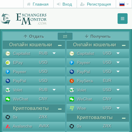
Главная
Вход
Регистрация
Toggl
naviga
menu
Отдать
Получить
Онлайн кошельки
Онлайн кошельки
RUB
USD
Capitalist
Capitalist
USD
USD
EPay
Payeer
USD
USD
Payeer
PayPal
USD
EUR
PayPal
PaySera
RUB
USD
Volet
Volet
CNY
CNY
WeChat
WeChat
Криптовалюты
USD
Wise
ZRX
0x
Криптовалюты
AVAX
ZRX
Avalanche
0x