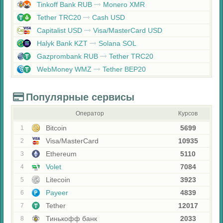
Tinkoff Bank RUB
Monero XMR
Tether TRC20
Cash USD
Capitalist USD
Visa/MasterCard USD
Halyk Bank KZT
Solana SOL
Gazprombank RUB
Tether TRC20
WebMoney WMZ
Tether BEP20
Популярные сервисы
Оператор
Курсов
Bitcoin
5699
1
Visa/MasterCard
10935
2
Ethereum
5110
3
Volet
7084
4
Litecoin
3923
5
Payeer
4839
6
Tether
12017
7
Тинькофф банк
2033
8