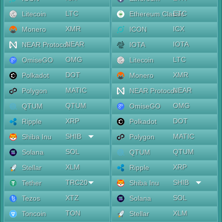
LTC
ETC
Litecoin
Ethereum Classic
XMR
ICX
Monero
ICON
NEAR
IOTA
NEAR Protocol
IOTA
OMG
LTC
OmiseGO
Litecoin
DOT
XMR
Polkadot
Monero
MATIC
NEAR
Polygon
NEAR Protocol
QTUM
OMG
QTUM
OmiseGO
XRP
DOT
Ripple
Polkadot
SHIB
MATIC
Shiba Inu
Polygon
SOL
QTUM
Solana
QTUM
XLM
XRP
Stellar
Ripple
TRC20
SHIB
Tether
Shiba Inu
XTZ
SOL
Tezos
Solana
TON
XLM
Toncoin
Stellar