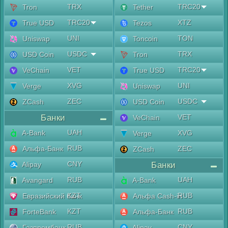
TRX
TRC20
Tron
Tether
TRC20
XTZ
True USD
Tezos
UNI
TON
Uniswap
Toncoin
USDC
TRX
USD Coin
Tron
VET
TRC20
VeChain
True USD
XVG
UNI
Verge
Uniswap
ZEC
USDC
ZCash
USD Coin
Банки
VET
VeChain
UAH
A-Bank
XVG
Verge
RUB
Альфа-Банк
ZEC
ZCash
CNY
Alipay
Банки
RUB
UAH
Avangard
A-Bank
KZT
RUB
Евразийский банк
Альфа Cash-in
KZT
RUB
ForteBank
Альфа-Банк
RUB
CNY
Газпромбанк
Alipay