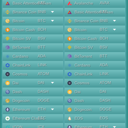
BAT
AVAX
Basic Attention Token
Avalanche
BNB
BAT
Binance Coin
Basic Attention Token
BTC
BNB
Bitcoin
Binance Coin
BCH
BTC
Bitcoin Cash
Bitcoin
BSV
BCH
Bitcoin SV
Bitcoin Cash
BTT
BSV
BitTorrent
Bitcoin SV
ADA
BTT
Cardano
BitTorrent
LINK
ADA
ChainLink
Cardano
ATOM
LINK
Cosmos
ChainLink
DAI
ATOM
Dai
Cosmos
DASH
DAI
Dash
Dai
DOGE
DASH
Dogecoin
Dash
ETH
DOGE
Ethereum
Dogecoin
ETC
EOS
Ethereum Classic
EOS
ICX
ETH
ICON
Ethereum