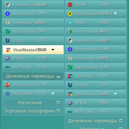
RUB
UAH
Русский Стандарт
ПУМБ
UAH
RUB
Sense Bank
Райффайзен Аваль
RUB
RUB
Тинькофф банк
РНКБ
UAH
RUB
УкрСиббанк
Россельхозбанк
UZS
RUB
Uzcard
Русский Стандарт
UAH
Sense Bank
RUB
Visa/MasterCard
RUB
RUB
ВТБ24
Тинькофф банк
RUB
UAH
МИР card
УкрСиббанк
Денежные переводы
CNY
UnionPay
EUR
MoneyGram
UZS
Uzcard
RUB
Wire (SWIFT)
USD
Visa/MasterCard
Наличные
RUB
ВТБ24
Торговые платформы
RUB
МИР card
Денежные переводы