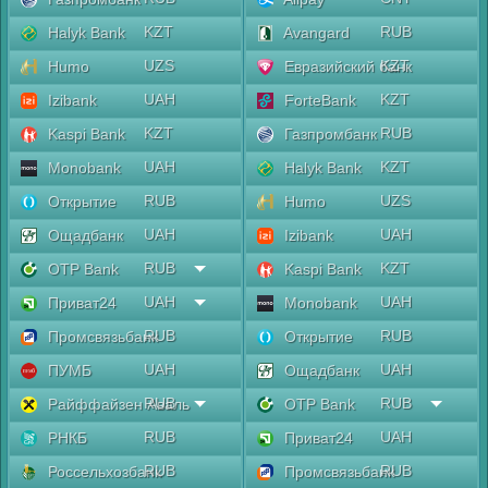
KZT
RUB
Halyk Bank
Avangard
UZS
KZT
Humo
Евразийский банк
UAH
KZT
Izibank
ForteBank
KZT
RUB
Kaspi Bank
Газпромбанк
UAH
KZT
Monobank
Halyk Bank
RUB
UZS
Открытие
Humo
UAH
UAH
Ощадбанк
Izibank
RUB
KZT
OTP Bank
Kaspi Bank
UAH
UAH
Приват24
Monobank
RUB
RUB
Промсвязьбанк
Открытие
UAH
UAH
ПУМБ
Ощадбанк
RUB
RUB
Райффайзен Аваль
OTP Bank
RUB
UAH
РНКБ
Приват24
RUB
RUB
Россельхозбанк
Промсвязьбанк