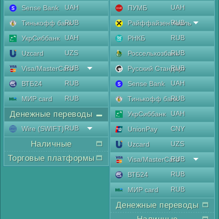
UAH
UAH
Sense Bank
ПУМБ
RUB
RUB
Тинькофф банк
Райффайзен Аваль
UAH
RUB
УкрСиббанк
РНКБ
UZS
RUB
Uzcard
Россельхозбанк
RUB
RUB
Visa/MasterCard
Русский Стандарт
RUB
UAH
ВТБ24
Sense Bank
RUB
RUB
МИР card
Тинькофф банк
Денежные переводы
UAH
УкрСиббанк
RUB
Wire (SWIFT)
CNY
UnionPay
Наличные
UZS
Uzcard
Торговые платформы
RUB
Visa/MasterCard
RUB
ВТБ24
RUB
МИР card
Денежные переводы