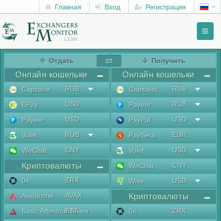
Главная
Вход
Регистрация
Toggl
naviga
menu
Отдать
Получить
Онлайн кошельки
Онлайн кошельки
RUB
RUB
Capitalist
Capitalist
USD
RUB
EPay
Payeer
USD
USD
Payeer
PayPal
RUB
EUR
Volet
PaySera
CNY
USD
WeChat
Volet
Криптовалюты
CNY
WeChat
ZRX
0x
USD
Wise
AVAX
Avalanche
Криптовалюты
BAT
ZRX
Basic Attention Token
0x