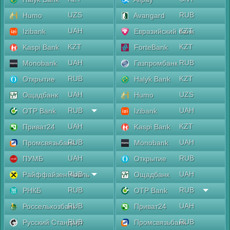
UZS
RUB
Humo
Avangard
UAH
KZT
Izibank
Евразийский банк
KZT
KZT
Kaspi Bank
ForteBank
UAH
RUB
Monobank
Газпромбанк
RUB
KZT
Открытие
Halyk Bank
UAH
UZS
Ощадбанк
Humo
RUB
UAH
OTP Bank
Izibank
UAH
KZT
Приват24
Kaspi Bank
RUB
UAH
Промсвязьбанк
Monobank
UAH
RUB
ПУМБ
Открытие
RUB
UAH
Райффайзен Аваль
Ощадбанк
RUB
RUB
РНКБ
OTP Bank
RUB
UAH
Россельхозбанк
Приват24
RUB
RUB
Русский Стандарт
Промсвязьбанк