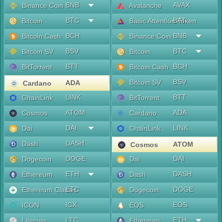
BNB
AVAX
Binance Coin
Avalanche
BTC
BAT
Bitcoin
Basic Attention Token
BCH
BNB
Bitcoin Cash
Binance Coin
BSV
BTC
Bitcoin SV
Bitcoin
BTT
BCH
BitTorrent
Bitcoin Cash
BSV
Bitcoin SV
ADA
Cardano
LINK
BTT
ChainLink
BitTorrent
ATOM
ADA
Cosmos
Cardano
DAI
LINK
Dai
ChainLink
DASH
Dash
ATOM
Cosmos
DOGE
DAI
Dogecoin
Dai
ETH
DASH
Ethereum
Dash
ETC
DOGE
Ethereum Classic
Dogecoin
ICX
EOS
ICON
EOS
LTC
ETH
Litecoin
Ethereum