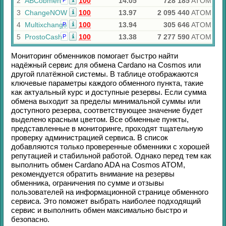
2
ABCobmen
100
14.05
728 185
ATOM
Р
3
ChangeNOW
100
13.97
2 095 440
ATOM
4
Multixchange
100
13.94
305 646
ATOM
Р
5
ProstoCash
100
13.38
7 277 590
ATOM
Р
Мониторинг обменников помогает быстро найти
надёжный сервис для обмена
Cardano
на
Cosmos
или
другой платёжной системы. В таблице отображаются
ключевые параметры каждого обменного пункта, такие
как актуальный курс и доступные резервы. Если сумма
обмена выходит за пределы минимальной суммы или
доступного резерва, соответствующее значение будет
выделено красным цветом. Все обменные пункты,
представленные в мониторинге, проходят тщательную
проверку администрацией сервиса. В список
добавляются только проверенные обменники с хорошей
репутацией и стабильной работой. Однако перед тем как
выполнить обмен
Cardano ADA
на
Cosmos ATOM
,
рекомендуется обратить внимание на резервы
обменника, ограничения по сумме и отзывы
пользователей на информационной странице обменного
сервиса. Это поможет выбрать наиболее подходящий
сервис и выполнить обмен максимально быстро и
безопасно.