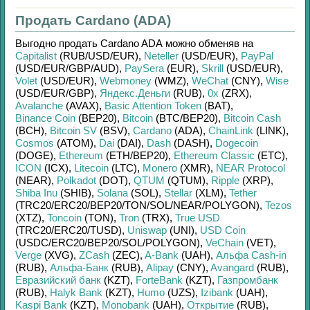
Продать Cardano (ADA)
Выгодно продать
Cardano ADA
можно обменяв на
Capitalist
(RUB/
USD/
EUR)
,
Neteller
(USD/
EUR)
,
PayPal
(USD/
EUR/
GBP/
AUD)
,
PaySera
(EUR)
,
Skrill
(USD/
EUR)
,
Volet
(USD/
EUR)
,
Webmoney
(WMZ)
,
WeChat
(CNY)
,
Wise
(USD/
EUR/
GBP)
,
Яндекс.Деньги
(RUB)
,
0x
(ZRX)
,
Avalanche
(AVAX)
,
Basic Attention Token
(BAT)
,
Binance Coin
(BEP20)
,
Bitcoin
(BTC/
BEP20)
,
Bitcoin Cash
(BCH)
,
Bitcoin SV
(BSV)
,
Cardano
(ADA)
,
ChainLink
(LINK)
,
Cosmos
(ATOM)
,
Dai
(DAI)
,
Dash
(DASH)
,
Dogecoin
(DOGE)
,
Ethereum
(ETH/
BEP20)
,
Ethereum Classic
(ETC)
,
ICON
(ICX)
,
Litecoin
(LTC)
,
Monero
(XMR)
,
NEAR Protocol
(NEAR)
,
Polkadot
(DOT)
,
QTUM
(QTUM)
,
Ripple
(XRP)
,
Shiba Inu
(SHIB)
,
Solana
(SOL)
,
Stellar
(XLM)
,
Tether
(TRC20/
ERC20/
BEP20/
TON/
SOL/
NEAR/
POLYGON)
,
Tezos
(XTZ)
,
Toncoin
(TON)
,
Tron
(TRX)
,
True USD
(TRC20/
ERC20/
TUSD)
,
Uniswap
(UNI)
,
USD Coin
(USDC/
ERC20/
BEP20/
SOL/
POLYGON)
,
VeChain
(VET)
,
Verge
(XVG)
,
ZCash
(ZEC)
,
A-Bank
(UAH)
,
Альфа Cash-in
(RUB)
,
Альфа-Банк
(RUB)
,
Alipay
(CNY)
,
Avangard
(RUB)
,
Евразийский банк
(KZT)
,
ForteBank
(KZT)
,
Газпромбанк
(RUB)
,
Halyk Bank
(KZT)
,
Humo
(UZS)
,
Izibank
(UAH)
,
Kaspi Bank
(KZT)
,
Monobank
(UAH)
,
Открытие
(RUB)
,