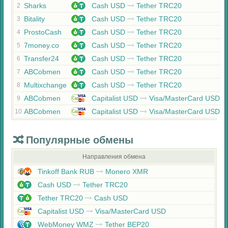
Sharks
Cash USD
Tether TRC20
2
Bitality
Cash USD
Tether TRC20
3
ProstoCash
Cash USD
Tether TRC20
4
7money.co
Cash USD
Tether TRC20
5
Transfer24
Cash USD
Tether TRC20
6
ABCobmen
Cash USD
Tether TRC20
7
Multixchange
Cash USD
Tether TRC20
8
ABCobmen
Capitalist USD
Visa/MasterCard USD
9
ABCobmen
Capitalist USD
Visa/MasterCard USD
10
Популярные обмены
Направления обмена
Tinkoff Bank RUB
Monero XMR
Cash USD
Tether TRC20
Tether TRC20
Cash USD
Capitalist USD
Visa/MasterCard USD
WebMoney WMZ
Tether BEP20