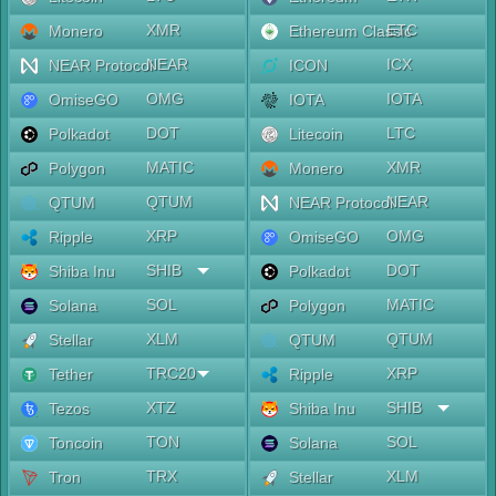
XMR
ETC
Monero
Ethereum Classic
NEAR
ICX
NEAR Protocol
ICON
OMG
IOTA
OmiseGO
IOTA
DOT
LTC
Polkadot
Litecoin
MATIC
XMR
Polygon
Monero
QTUM
NEAR
QTUM
NEAR Protocol
XRP
OMG
Ripple
OmiseGO
SHIB
DOT
Shiba Inu
Polkadot
SOL
MATIC
Solana
Polygon
XLM
QTUM
Stellar
QTUM
TRC20
XRP
Tether
Ripple
XTZ
SHIB
Tezos
Shiba Inu
TON
SOL
Toncoin
Solana
TRX
XLM
Tron
Stellar