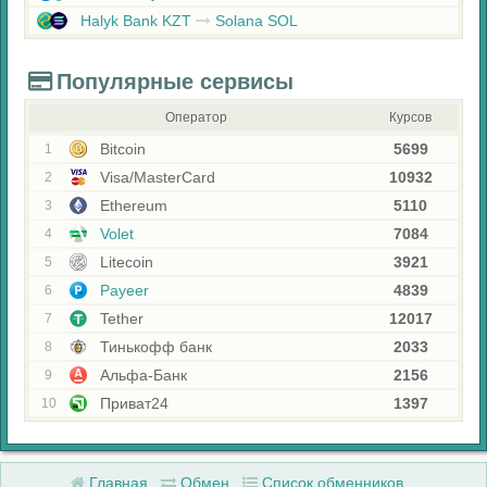
Halyk Bank KZT
Solana SOL
Популярные сервисы
Оператор
Курсов
Bitcoin
5699
1
Visa/MasterCard
10932
2
Ethereum
5110
3
Volet
7084
4
Litecoin
3921
5
Payeer
4839
6
Tether
12017
7
Тинькофф банк
2033
8
Альфа-Банк
2156
9
Приват24
1397
10
Главная
Обмен
Список обменников