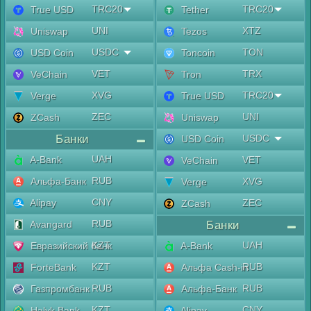
TRC20
TRC20
True USD
Tether
UNI
XTZ
Uniswap
Tezos
USDC
TON
USD Coin
Toncoin
VET
TRX
VeChain
Tron
XVG
TRC20
Verge
True USD
ZEC
UNI
ZCash
Uniswap
Банки
USDC
USD Coin
UAH
A-Bank
VET
VeChain
RUB
Альфа-Банк
XVG
Verge
CNY
Alipay
ZEC
ZCash
RUB
Avangard
Банки
KZT
UAH
Евразийский банк
A-Bank
KZT
RUB
ForteBank
Альфа Cash-in
RUB
RUB
Газпромбанк
Альфа-Банк
KZT
CNY
Halyk Bank
Alipay