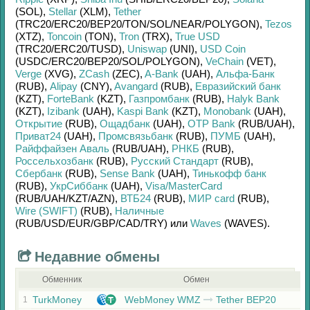
(SOL)
,
Stellar
(XLM)
,
Tether
(TRC20/
ERC20/
BEP20/
TON/
SOL/
NEAR/
POLYGON)
,
Tezos
(XTZ)
,
Toncoin
(TON)
,
Tron
(TRX)
,
True USD
(TRC20/
ERC20/
TUSD)
,
Uniswap
(UNI)
,
USD Coin
(USDC/
ERC20/
BEP20/
SOL/
POLYGON)
,
VeChain
(VET)
,
Verge
(XVG)
,
ZCash
(ZEC)
,
A-Bank
(UAH)
,
Альфа-Банк
(RUB)
,
Alipay
(CNY)
,
Avangard
(RUB)
,
Евразийский банк
(KZT)
,
ForteBank
(KZT)
,
Газпромбанк
(RUB)
,
Halyk Bank
(KZT)
,
Izibank
(UAH)
,
Kaspi Bank
(KZT)
,
Monobank
(UAH)
,
Открытие
(RUB)
,
Ощадбанк
(UAH)
,
OTP Bank
(RUB/
UAH)
,
Приват24
(UAH)
,
Промсвязьбанк
(RUB)
,
ПУМБ
(UAH)
,
Райффайзен Аваль
(RUB/
UAH)
,
РНКБ
(RUB)
,
Россельхозбанк
(RUB)
,
Русский Стандарт
(RUB)
,
Сбербанк
(RUB)
,
Sense Bank
(UAH)
,
Тинькофф банк
(RUB)
,
УкрСиббанк
(UAH)
,
Visa/MasterCard
(RUB/
UAH/
KZT/
AZN)
,
ВТБ24
(RUB)
,
МИР card
(RUB)
,
Wire (SWIFT)
(RUB)
,
Наличные
(RUB/
USD/
EUR/
GBP/
CAD/
TRY)
или
Waves
(WAVES)
.
Недавние обмены
Обменник
Обмен
TurkMoney
WebMoney WMZ
Tether BEP20
1