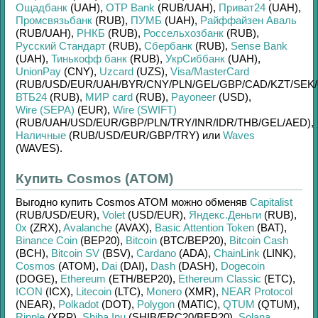
Ощадбанк
(UAH)
,
OTP Bank
(RUB/
UAH)
,
Приват24
(UAH)
,
Промсвязьбанк
(RUB)
,
ПУМБ
(UAH)
,
Райффайзен Аваль
(RUB/
UAH)
,
РНКБ
(RUB)
,
Россельхозбанк
(RUB)
,
Русский Стандарт
(RUB)
,
Сбербанк
(RUB)
,
Sense Bank
(UAH)
,
Тинькофф банк
(RUB)
,
УкрСиббанк
(UAH)
,
UnionPay
(CNY)
,
Uzcard
(UZS)
,
Visa/MasterCard
(RUB/
USD/
EUR/
UAH/
BYR/
CNY/
PLN/
GEL/
GBP/
CAD/
KZT/
SEK/
ВТБ24
(RUB)
,
МИР card
(RUB)
,
Payoneer
(USD)
,
Wire (SEPA)
(EUR)
,
Wire (SWIFT)
(RUB/
UAH/
USD/
EUR/
GBP/
PLN/
TRY/
INR/
IDR/
THB/
GEL/
AED)
,
Наличные
(RUB/
USD/
EUR/
GBP/
TRY)
или
Waves
(WAVES)
.
Купить Cosmos (ATOM)
Выгодно купить
Cosmos ATOM
можно обменяв
Capitalist
(RUB/
USD/
EUR)
,
Volet
(USD/
EUR)
,
Яндекс.Деньги
(RUB)
,
0x
(ZRX)
,
Avalanche
(AVAX)
,
Basic Attention Token
(BAT)
,
Binance Coin
(BEP20)
,
Bitcoin
(BTC/
BEP20)
,
Bitcoin Cash
(BCH)
,
Bitcoin SV
(BSV)
,
Cardano
(ADA)
,
ChainLink
(LINK)
,
Cosmos
(ATOM)
,
Dai
(DAI)
,
Dash
(DASH)
,
Dogecoin
(DOGE)
,
Ethereum
(ETH/
BEP20)
,
Ethereum Classic
(ETC)
,
ICON
(ICX)
,
Litecoin
(LTC)
,
Monero
(XMR)
,
NEAR Protocol
(NEAR)
,
Polkadot
(DOT)
,
Polygon
(MATIC)
,
QTUM
(QTUM)
,
Ripple
(XRP)
,
Shiba Inu
(SHIB/
ERC20/
BEP20)
,
Solana