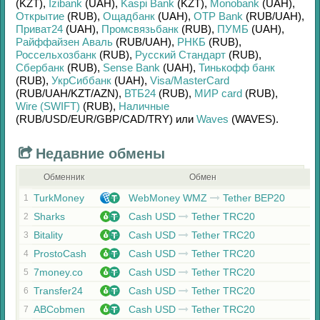
(KZT)
,
Izibank
(UAH)
,
Kaspi Bank
(KZT)
,
Monobank
(UAH)
,
Открытие
(RUB)
,
Ощадбанк
(UAH)
,
OTP Bank
(RUB/
UAH)
,
Приват24
(UAH)
,
Промсвязьбанк
(RUB)
,
ПУМБ
(UAH)
,
Райффайзен Аваль
(RUB/
UAH)
,
РНКБ
(RUB)
,
Россельхозбанк
(RUB)
,
Русский Стандарт
(RUB)
,
Сбербанк
(RUB)
,
Sense Bank
(UAH)
,
Тинькофф банк
(RUB)
,
УкрСиббанк
(UAH)
,
Visa/MasterCard
(RUB/
UAH/
KZT/
AZN)
,
ВТБ24
(RUB)
,
МИР card
(RUB)
,
Wire (SWIFT)
(RUB)
,
Наличные
(RUB/
USD/
EUR/
GBP/
CAD/
TRY)
или
Waves
(WAVES)
.
Недавние обмены
Обменник
Обмен
TurkMoney
WebMoney WMZ
Tether BEP20
1
Sharks
Cash USD
Tether TRC20
2
Bitality
Cash USD
Tether TRC20
3
ProstoCash
Cash USD
Tether TRC20
4
7money.co
Cash USD
Tether TRC20
5
Transfer24
Cash USD
Tether TRC20
6
ABCobmen
Cash USD
Tether TRC20
7