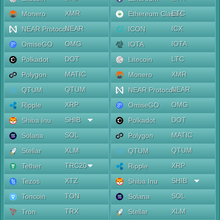
XMR
ETC
Monero
Ethereum Classic
NEAR
ICX
NEAR Protocol
ICON
OMG
IOTA
OmiseGO
IOTA
DOT
LTC
Polkadot
Litecoin
MATIC
XMR
Polygon
Monero
QTUM
NEAR
QTUM
NEAR Protocol
XRP
OMG
Ripple
OmiseGO
SHIB
DOT
Shiba Inu
Polkadot
SOL
MATIC
Solana
Polygon
XLM
QTUM
Stellar
QTUM
TRC20
XRP
Tether
Ripple
XTZ
SHIB
Tezos
Shiba Inu
TON
SOL
Toncoin
Solana
TRX
XLM
Tron
Stellar