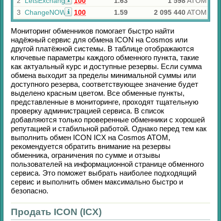
2
LetsExchange
100
1.63
1 598
ATOM
3
ChangeNOW
100
1.59
2 095 440
ATOM
Мониторинг обменников помогает быстро найти
надёжный сервис для обмена
ICON
на
Cosmos
или
другой платёжной системы. В таблице отображаются
ключевые параметры каждого обменного пункта, такие
как актуальный курс и доступные резервы. Если сумма
обмена выходит за пределы минимальной суммы или
доступного резерва, соответствующее значение будет
выделено красным цветом. Все обменные пункты,
представленные в мониторинге, проходят тщательную
проверку администрацией сервиса. В список
добавляются только проверенные обменники с хорошей
репутацией и стабильной работой. Однако перед тем как
выполнить обмен
ICON ICX
на
Cosmos ATOM
,
рекомендуется обратить внимание на резервы
обменника, ограничения по сумме и отзывы
пользователей на информационной странице обменного
сервиса. Это поможет выбрать наиболее подходящий
сервис и выполнить обмен максимально быстро и
безопасно.
Продать ICON (ICX)