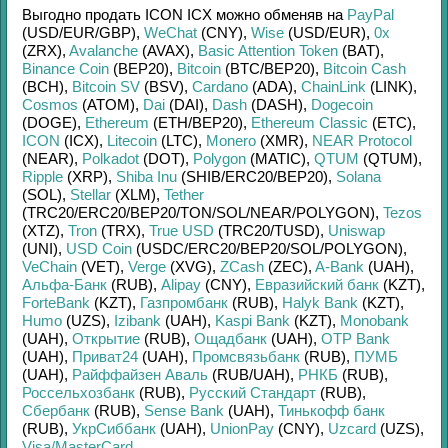
Выгодно продать
ICON ICX
можно обменяв на
PayPal
(USD/
EUR/
GBP)
,
WeChat
(CNY)
,
Wise
(USD/
EUR)
,
0x
(ZRX)
,
Avalanche
(AVAX)
,
Basic Attention Token
(BAT)
,
Binance Coin
(BEP20)
,
Bitcoin
(BTC/
BEP20)
,
Bitcoin Cash
(BCH)
,
Bitcoin SV
(BSV)
,
Cardano
(ADA)
,
ChainLink
(LINK)
,
Cosmos
(ATOM)
,
Dai
(DAI)
,
Dash
(DASH)
,
Dogecoin
(DOGE)
,
Ethereum
(ETH/
BEP20)
,
Ethereum Classic
(ETC)
,
ICON
(ICX)
,
Litecoin
(LTC)
,
Monero
(XMR)
,
NEAR Protocol
(NEAR)
,
Polkadot
(DOT)
,
Polygon
(MATIC)
,
QTUM
(QTUM)
,
Ripple
(XRP)
,
Shiba Inu
(SHIB/
ERC20/
BEP20)
,
Solana
(SOL)
,
Stellar
(XLM)
,
Tether
(TRC20/
ERC20/
BEP20/
TON/
SOL/
NEAR/
POLYGON)
,
Tezos
(XTZ)
,
Tron
(TRX)
,
True USD
(TRC20/
TUSD)
,
Uniswap
(UNI)
,
USD Coin
(USDC/
ERC20/
BEP20/
SOL/
POLYGON)
,
VeChain
(VET)
,
Verge
(XVG)
,
ZCash
(ZEC)
,
A-Bank
(UAH)
,
Альфа-Банк
(RUB)
,
Alipay
(CNY)
,
Евразийский банк
(KZT)
,
ForteBank
(KZT)
,
Газпромбанк
(RUB)
,
Halyk Bank
(KZT)
,
Humo
(UZS)
,
Izibank
(UAH)
,
Kaspi Bank
(KZT)
,
Monobank
(UAH)
,
Открытие
(RUB)
,
Ощадбанк
(UAH)
,
OTP Bank
(UAH)
,
Приват24
(UAH)
,
Промсвязьбанк
(RUB)
,
ПУМБ
(UAH)
,
Райффайзен Аваль
(RUB/
UAH)
,
РНКБ
(RUB)
,
Россельхозбанк
(RUB)
,
Русский Стандарт
(RUB)
,
Сбербанк
(RUB)
,
Sense Bank
(UAH)
,
Тинькофф банк
(RUB)
,
УкрСиббанк
(UAH)
,
UnionPay
(CNY)
,
Uzcard
(UZS)
,
Visa/MasterCard