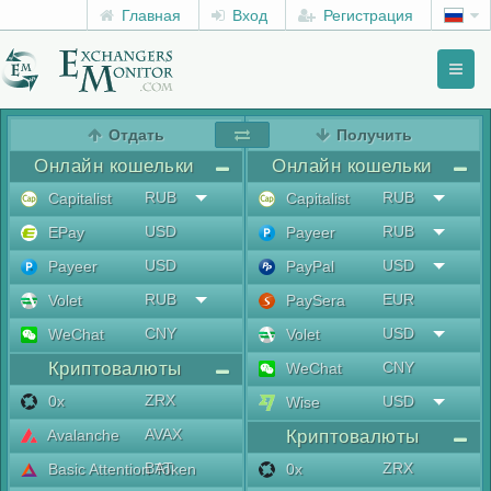
Главная
Вход
Регистрация
Toggl
naviga
menu
Отдать
Получить
Онлайн кошельки
Онлайн кошельки
RUB
RUB
Capitalist
Capitalist
USD
RUB
EPay
Payeer
USD
USD
Payeer
PayPal
RUB
EUR
Volet
PaySera
CNY
USD
WeChat
Volet
Криптовалюты
CNY
WeChat
ZRX
0x
USD
Wise
AVAX
Avalanche
Криптовалюты
BAT
ZRX
Basic Attention Token
0x