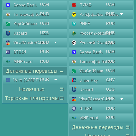
UAH
UAH
Sense Bank
ПУМБ
RUB
RUB
Тинькофф банк
Райффайзен Аваль
UAH
RUB
УкрСиббанк
РНКБ
UZS
RUB
Uzcard
Россельхозбанк
RUB
RUB
Visa/MasterCard
Русский Стандарт
RUB
UAH
ВТБ24
Sense Bank
RUB
RUB
МИР card
Тинькофф банк
Денежные переводы
UAH
УкрСиббанк
RUB
Wire (SWIFT)
CNY
UnionPay
Наличные
UZS
Uzcard
Торговые платформы
RUB
Visa/MasterCard
RUB
ВТБ24
RUB
МИР card
Денежные переводы