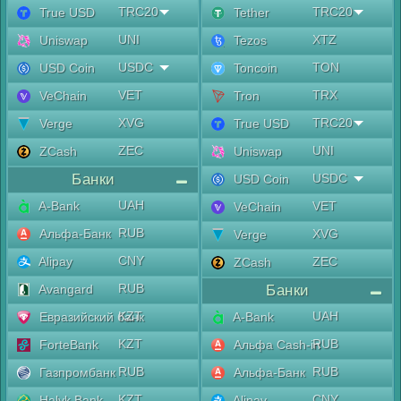
TRC20
TRC20
True USD
Tether
UNI
XTZ
Uniswap
Tezos
USDC
TON
USD Coin
Toncoin
VET
TRX
VeChain
Tron
XVG
TRC20
Verge
True USD
ZEC
UNI
ZCash
Uniswap
Банки
USDC
USD Coin
UAH
A-Bank
VET
VeChain
RUB
Альфа-Банк
XVG
Verge
CNY
Alipay
ZEC
ZCash
RUB
Avangard
Банки
KZT
UAH
Евразийский банк
A-Bank
KZT
RUB
ForteBank
Альфа Cash-in
RUB
RUB
Газпромбанк
Альфа-Банк
KZT
CNY
Halyk Bank
Alipay