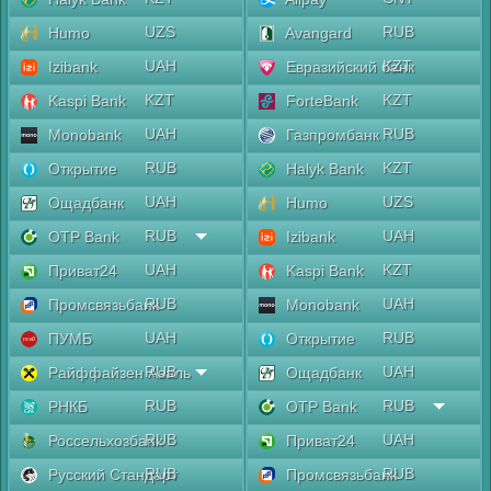
UZS
RUB
Humo
Avangard
UAH
KZT
Izibank
Евразийский банк
KZT
KZT
Kaspi Bank
ForteBank
UAH
RUB
Monobank
Газпромбанк
RUB
KZT
Открытие
Halyk Bank
UAH
UZS
Ощадбанк
Humo
RUB
UAH
OTP Bank
Izibank
UAH
KZT
Приват24
Kaspi Bank
RUB
UAH
Промсвязьбанк
Monobank
UAH
RUB
ПУМБ
Открытие
RUB
UAH
Райффайзен Аваль
Ощадбанк
RUB
RUB
РНКБ
OTP Bank
RUB
UAH
Россельхозбанк
Приват24
RUB
RUB
Русский Стандарт
Промсвязьбанк