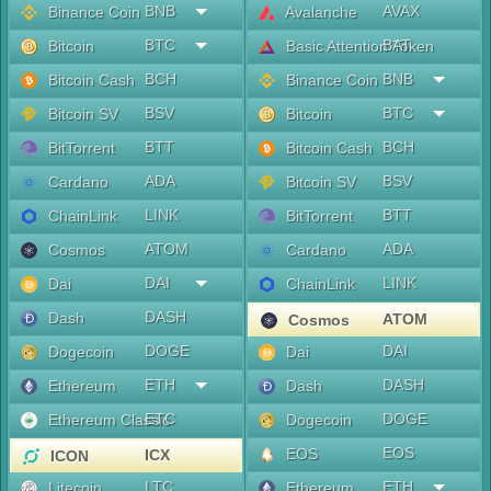
BNB
AVAX
Binance Coin
Avalanche
BTC
BAT
Bitcoin
Basic Attention Token
BCH
BNB
Bitcoin Cash
Binance Coin
BSV
BTC
Bitcoin SV
Bitcoin
BTT
BCH
BitTorrent
Bitcoin Cash
ADA
BSV
Cardano
Bitcoin SV
LINK
BTT
ChainLink
BitTorrent
ATOM
ADA
Cosmos
Cardano
DAI
LINK
Dai
ChainLink
DASH
Dash
ATOM
Cosmos
DOGE
DAI
Dogecoin
Dai
ETH
DASH
Ethereum
Dash
ETC
DOGE
Ethereum Classic
Dogecoin
EOS
EOS
ICX
ICON
LTC
ETH
Litecoin
Ethereum