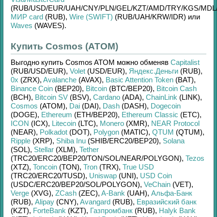
(RUB/
USD/
EUR/
UAH/
CNY/
PLN/
GEL/
KZT/
AMD/
TRY/
KGS/
MDL
МИР card
(RUB)
,
Wire (SWIFT)
(RUB/
UAH/
KRW/
IDR)
или
Waves
(WAVES)
.
Купить Cosmos (ATOM)
Выгодно купить
Cosmos ATOM
можно обменяв
Capitalist
(RUB/
USD/
EUR)
,
Volet
(USD/
EUR)
,
Яндекс.Деньги
(RUB)
,
0x
(ZRX)
,
Avalanche
(AVAX)
,
Basic Attention Token
(BAT)
,
Binance Coin
(BEP20)
,
Bitcoin
(BTC/
BEP20)
,
Bitcoin Cash
(BCH)
,
Bitcoin SV
(BSV)
,
Cardano
(ADA)
,
ChainLink
(LINK)
,
Cosmos
(ATOM)
,
Dai
(DAI)
,
Dash
(DASH)
,
Dogecoin
(DOGE)
,
Ethereum
(ETH/
BEP20)
,
Ethereum Classic
(ETC)
,
ICON
(ICX)
,
Litecoin
(LTC)
,
Monero
(XMR)
,
NEAR Protocol
(NEAR)
,
Polkadot
(DOT)
,
Polygon
(MATIC)
,
QTUM
(QTUM)
,
Ripple
(XRP)
,
Shiba Inu
(SHIB/
ERC20/
BEP20)
,
Solana
(SOL)
,
Stellar
(XLM)
,
Tether
(TRC20/
ERC20/
BEP20/
TON/
SOL/
NEAR/
POLYGON)
,
Tezos
(XTZ)
,
Toncoin
(TON)
,
Tron
(TRX)
,
True USD
(TRC20/
ERC20/
TUSD)
,
Uniswap
(UNI)
,
USD Coin
(USDC/
ERC20/
BEP20/
SOL/
POLYGON)
,
VeChain
(VET)
,
Verge
(XVG)
,
ZCash
(ZEC)
,
A-Bank
(UAH)
,
Альфа-Банк
(RUB)
,
Alipay
(CNY)
,
Avangard
(RUB)
,
Евразийский банк
(KZT)
,
ForteBank
(KZT)
,
Газпромбанк
(RUB)
,
Halyk Bank