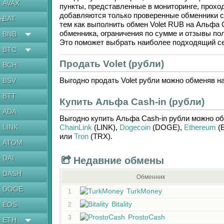
AVAX
пункты, представленные в мониторинге, прохо
добавляются только проверенные обменники с
BAT
en
тем как выполнить обмен
Volet RUB
на
Альфа 
обменника, ограничения по сумме и отзывы по
BNB
Это поможет выбрать наиболее подходящий се
BTC
Продать Volet (рубли)
BCH
Выгодно продать
Volet рубли
можно обменяв н
BSV
BTT
Купить Альфа Cash-in (рубли)
ADA
Выгодно купить
Альфа Cash-in рубли
можно о
LINK
ChainLink
(LINK)
,
Dogecoin
(DOGE)
,
Ethereum
(
или
Tron
(TRX)
.
ATOM
DAI
Недавние обмены
DASH
Обменник
DOGE
TurkMoney
1
Bitality
EOS
2
ProstoCash
3
ETH