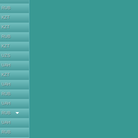
RUB
KZT
KZT
RUB
KZT
UZS
UAH
KZT
UAH
RUB
UAH
RUB
UAH
RUB