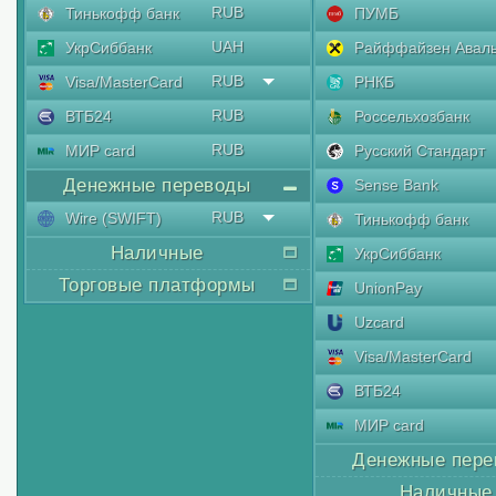
RUB
Тинькофф банк
ПУМБ
UAH
УкрСиббанк
Райффайзен Авал
RUB
Visa/MasterCard
РНКБ
RUB
ВТБ24
Россельхозбанк
RUB
МИР card
Русский Стандарт
Денежные переводы
Sense Bank
RUB
Wire (SWIFT)
Тинькофф банк
Наличные
УкрСиббанк
Торговые платформы
UnionPay
Uzcard
Visa/MasterCard
ВТБ24
МИР card
Денежные пере
Наличные