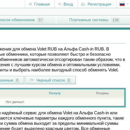
Главная
Вход
Регистрация
писок обменников
Платежные системы
57
136
ожения для обмена
Volet RUB
на
Альфа Cash-in RUB
. В
ые обменники, которые позволяют быстро и безопасно
обменников автоматически отсортирован таким образом, что в
ения с лучшим курсом обмена и оптимальными условиями.
ианты и выбрать наиболее выгодный способ обменять
Volet
.
ранные
Черный список
0
0
Получу
Резервы
Нет данных!
и надёжный сервис для обмена
Volet
на
Альфа Cash-in
или
аются ключевые параметры каждого обменного пункта, такие
сли сумма обмена выходит за пределы минимальной суммы
ачение будет выделено красным цветом. Все обменные