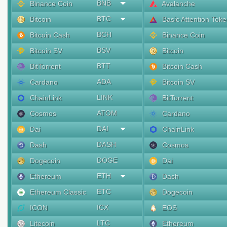
BNB
Binance Coin
Avalanche
BTC
Bitcoin
Basic Attention Tok
BCH
Bitcoin Cash
Binance Coin
BSV
Bitcoin SV
Bitcoin
BTT
BitTorrent
Bitcoin Cash
ADA
Cardano
Bitcoin SV
LINK
ChainLink
BitTorrent
ATOM
Cosmos
Cardano
DAI
Dai
ChainLink
DASH
Dash
Cosmos
DOGE
Dogecoin
Dai
ETH
Ethereum
Dash
ETC
Ethereum Classic
Dogecoin
ICX
ICON
EOS
LTC
Litecoin
Ethereum