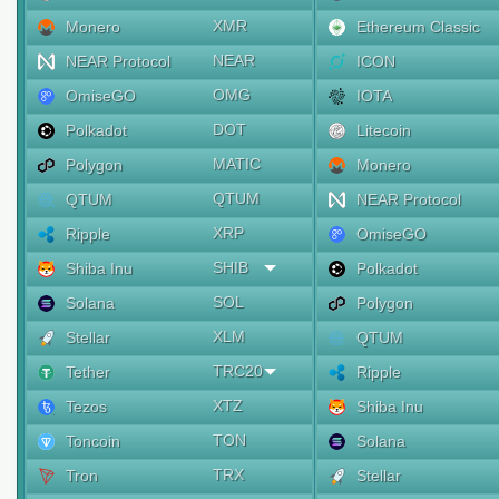
XMR
Monero
Ethereum Classic
NEAR
NEAR Protocol
ICON
OMG
OmiseGO
IOTA
DOT
Polkadot
Litecoin
MATIC
Polygon
Monero
QTUM
QTUM
NEAR Protocol
XRP
Ripple
OmiseGO
SHIB
Shiba Inu
Polkadot
SOL
Solana
Polygon
XLM
Stellar
QTUM
TRC20
Tether
Ripple
XTZ
Tezos
Shiba Inu
TON
Toncoin
Solana
TRX
Tron
Stellar