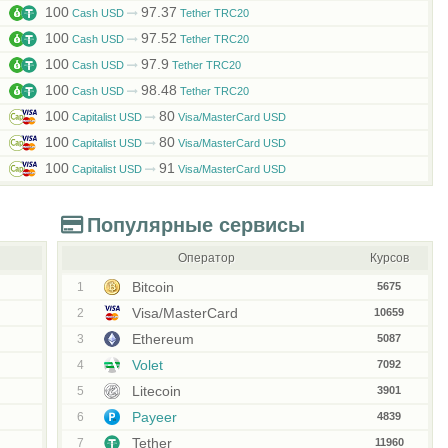
100
97.37
Cash USD
Tether TRC20
100
97.52
Cash USD
Tether TRC20
100
97.9
Cash USD
Tether TRC20
100
98.48
Cash USD
Tether TRC20
100
80
Capitalist USD
Visa/MasterCard USD
100
80
Capitalist USD
Visa/MasterCard USD
100
91
Capitalist USD
Visa/MasterCard USD
Популярные сервисы
Оператор
Курсов
Bitcoin
1
5675
Visa/MasterCard
2
10659
Ethereum
3
5087
Volet
4
7092
Litecoin
5
3901
Payeer
6
4839
Tether
7
11960