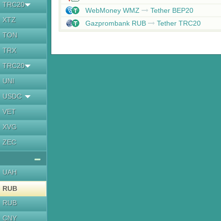
TRC20
WebMoney WMZ
Tether BEP20
XTZ
Gazprombank RUB
Tether TRC20
TON
TRX
TRC20
UNI
USDC
VET
XVG
ZEC
UAH
RUB
RUB
CNY