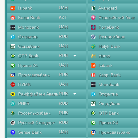
UAH
Izibank
Avangard
KZT
Kaspi Bank
Евразийский банк
UAH
Monobank
ForteBank
RUB
Открытие
Газпромбанк
UAH
Ощадбанк
Halyk Bank
RUB
OTP Bank
Humo
UAH
Приват24
Izibank
RUB
Промсвязьбанк
Kaspi Bank
UAH
ПУМБ
Monobank
RUB
Райффайзен Аваль
Открытие
RUB
РНКБ
Ощадбанк
RUB
Россельхозбанк
OTP Bank
RUB
Русский Стандарт
Приват24
UAH
Sense Bank
Промсвязьбанк