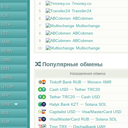
7money.co
4
ETC
Transfer24
5
ICX
ABCobmen
6
IOTA
Multixchange
7
LTC
ABCobmen
8
ABCobmen
9
XMR
Multixchange
10
NEAR
OMG
Популярные обмены
DOT
Направления обмена
MATIC
Tinkoff Bank RUB
Monero XMR
QTUM
Cash USD
Tether TRC20
XRP
Tether TRC20
Cash USD
SHIB
Halyk Bank KZT
Solana SOL
Capitalist USD
Visa/MasterCard USD
SOL
Visa/MasterCard RUB
Solana SOL
XLM
Tron TRX
Oschadbank UAH