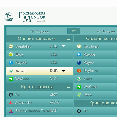
Отдать
Получи
Онлайн кошельки
Онлайн кошел
RUB
Capitalist
Capitalist
USD
EPay
Payeer
USD
Payeer
PayPal
PaySera
RUB
Volet
CNY
WeChat
Volet
Криптовалюты
WeChat
ZRX
0x
Wise
AVAX
Avalanche
Криптовалю
BAT
Basic Attention Token
0x