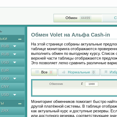
Обмен
С
44499
ть
Обмен
Volet
на
Альфа Cash-in
ьки
На этой странице собраны актуальные предл
RUB
таблице мониторинга отображаются проверенн
выполнить обмен по выгодному курсу. Список 
RUB
верхней части таблицы отображаются предлож
USD
Это позволяет легко сравнить различные вар
EUR
Все
Нормальные
Изб
0
0
USD
Обменник
CNY
USD
Мониторинг обменников помогает быстро найт
ты
другой платёжной системы. В таблице отображ
ZRX
как актуальный курс и доступные резервы. Е
или доступного резерва, соответствующее зн