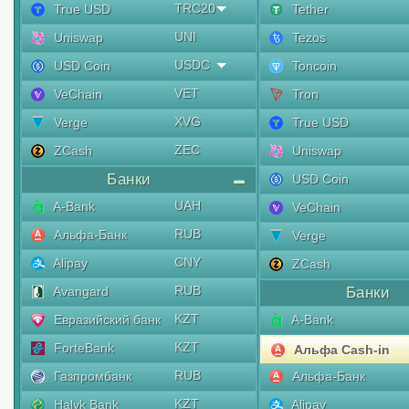
TRC20
True USD
Tether
UNI
Uniswap
Tezos
USDC
USD Coin
Toncoin
VET
VeChain
Tron
XVG
Verge
True USD
ZEC
ZCash
Uniswap
Банки
USD Coin
UAH
A-Bank
VeChain
RUB
Альфа-Банк
Verge
CNY
Alipay
ZCash
RUB
Avangard
Банки
KZT
Евразийский банк
A-Bank
KZT
ForteBank
Альфа Cash-in
RUB
Газпромбанк
Альфа-Банк
KZT
Halyk Bank
Alipay