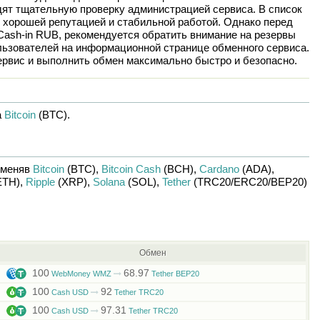
дят тщательную проверку администрацией сервиса. В список
 хорошей репутацией и стабильной работой. Однако перед
Cash-in RUB
, рекомендуется обратить внимание на резервы
льзователей на информационной странице обменного сервиса.
рвис и выполнить обмен максимально быстро и безопасно.
а
Bitcoin
(BTC)
.
бменяв
Bitcoin
(BTC)
,
Bitcoin Cash
(BCH)
,
Cardano
(ADA)
,
ETH)
,
Ripple
(XRP)
,
Solana
(SOL)
,
Tether
(TRC20/
ERC20/
BEP20)
Обмен
100
68.97
WebMoney WMZ
Tether BEP20
100
92
Cash USD
Tether TRC20
100
97.31
Cash USD
Tether TRC20