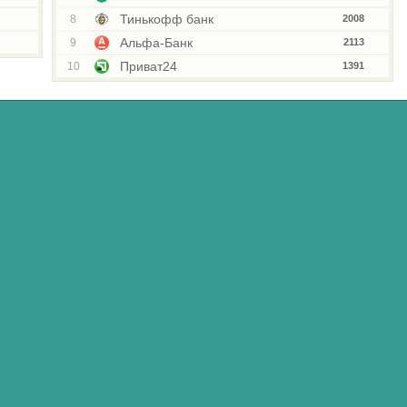
Тинькофф банк
8
2008
Альфа-Банк
9
2113
Приват24
10
1391