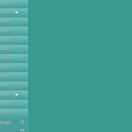
UAH
RUB
ь
RUB
RUB
RUB
UAH
RUB
UAH
CNY
UZS
RUB
RUB
RUB
воды