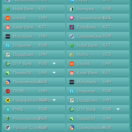
KZT
RUB
Halyk Bank
Avangard
UAH
KZT
Izibank
Евразийский банк
KZT
KZT
Kaspi Bank
ForteBank
UAH
RUB
Monobank
Газпромбанк
RUB
KZT
Открытие
Halyk Bank
UAH
UZS
Ощадбанк
Humo
RUB
UAH
OTP Bank
Izibank
UAH
KZT
Приват24
Kaspi Bank
RUB
UAH
Промсвязьбанк
Monobank
UAH
RUB
ПУМБ
Открытие
RUB
UAH
Райффайзен Аваль
Ощадбанк
RUB
RUB
РНКБ
OTP Bank
RUB
UAH
Россельхозбанк
Приват24
RUB
RUB
Русский Стандарт
Промсвязьбанк