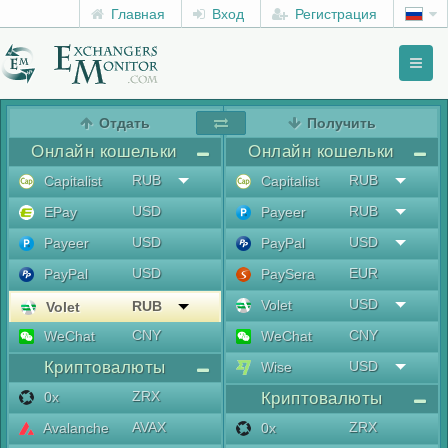
Главная
Вход
Регистрация
Toggl
naviga
menu
Отдать
Получить
Онлайн кошельки
Онлайн кошельки
RUB
RUB
Capitalist
Capitalist
USD
RUB
EPay
Payeer
USD
USD
Payeer
PayPal
USD
EUR
PayPal
PaySera
USD
Volet
RUB
Volet
CNY
CNY
WeChat
WeChat
Криптовалюты
USD
Wise
ZRX
0x
Криптовалюты
AVAX
ZRX
Avalanche
0x