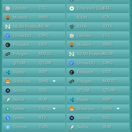
LTC
ETC
Litecoin
Ethereum Classic
XMR
ICX
Monero
ICON
NEAR
IOTA
NEAR Protocol
IOTA
OMG
LTC
OmiseGO
Litecoin
DOT
XMR
Polkadot
Monero
MATIC
NEAR
Polygon
NEAR Protocol
QTUM
OMG
QTUM
OmiseGO
XRP
DOT
Ripple
Polkadot
SHIB
MATIC
Shiba Inu
Polygon
SOL
QTUM
Solana
QTUM
XLM
XRP
Stellar
Ripple
TRC20
SHIB
Tether
Shiba Inu
XTZ
SOL
Tezos
Solana
TON
XLM
Toncoin
Stellar