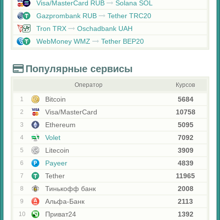
Visa/MasterCard RUB
Solana SOL
Gazprombank RUB
Tether TRC20
Tron TRX
Oschadbank UAH
WebMoney WMZ
Tether BEP20
Популярные сервисы
Оператор
Курсов
Bitcoin
5684
1
Visa/MasterCard
10758
2
Ethereum
5095
3
Volet
7092
4
Litecoin
3909
5
Payeer
4839
6
Tether
11965
7
Тинькофф банк
2008
8
Альфа-Банк
2113
9
Приват24
1392
10