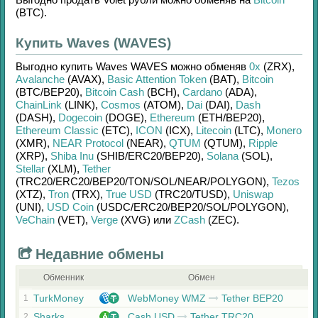
(BTC)
.
Купить Waves (WAVES)
Выгодно купить
Waves WAVES
можно обменяв
0x
(ZRX)
,
Avalanche
(AVAX)
,
Basic Attention Token
(BAT)
,
Bitcoin
(BTC/
BEP20)
,
Bitcoin Cash
(BCH)
,
Cardano
(ADA)
,
ChainLink
(LINK)
,
Cosmos
(ATOM)
,
Dai
(DAI)
,
Dash
(DASH)
,
Dogecoin
(DOGE)
,
Ethereum
(ETH/
BEP20)
,
Ethereum Classic
(ETC)
,
ICON
(ICX)
,
Litecoin
(LTC)
,
Monero
(XMR)
,
NEAR Protocol
(NEAR)
,
QTUM
(QTUM)
,
Ripple
(XRP)
,
Shiba Inu
(SHIB/
ERC20/
BEP20)
,
Solana
(SOL)
,
Stellar
(XLM)
,
Tether
(TRC20/
ERC20/
BEP20/
TON/
SOL/
NEAR/
POLYGON)
,
Tezos
(XTZ)
,
Tron
(TRX)
,
True USD
(TRC20/
TUSD)
,
Uniswap
(UNI)
,
USD Coin
(USDC/
ERC20/
BEP20/
SOL/
POLYGON)
,
VeChain
(VET)
,
Verge
(XVG)
или
ZCash
(ZEC)
.
Недавние обмены
Обменник
Обмен
TurkMoney
WebMoney WMZ
Tether BEP20
1
Sharks
Cash USD
Tether TRC20
2