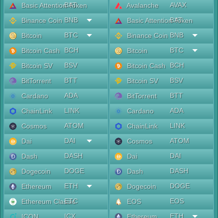
BAT
AVAX
Basic Attention Token
Avalanche
BNB
BAT
Binance Coin
Basic Attention Token
BTC
BNB
Bitcoin
Binance Coin
BCH
BTC
Bitcoin Cash
Bitcoin
BSV
BCH
Bitcoin SV
Bitcoin Cash
BTT
BSV
BitTorrent
Bitcoin SV
ADA
BTT
Cardano
BitTorrent
LINK
ADA
ChainLink
Cardano
ATOM
LINK
Cosmos
ChainLink
DAI
ATOM
Dai
Cosmos
DASH
DAI
Dash
Dai
DOGE
DASH
Dogecoin
Dash
ETH
DOGE
Ethereum
Dogecoin
ETC
EOS
Ethereum Classic
EOS
ICX
ETH
ICON
Ethereum