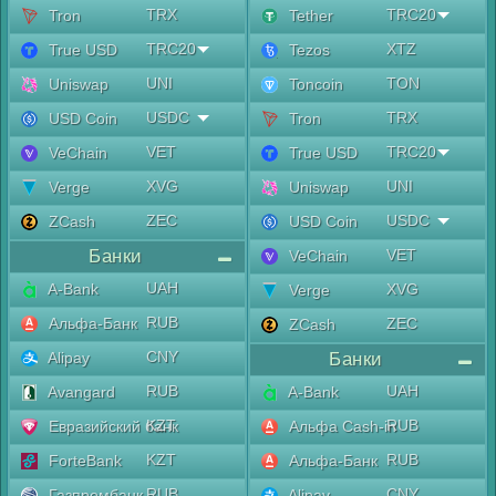
TRX
TRC20
Tron
Tether
TRC20
XTZ
True USD
Tezos
UNI
TON
Uniswap
Toncoin
USDC
TRX
USD Coin
Tron
VET
TRC20
VeChain
True USD
XVG
UNI
Verge
Uniswap
ZEC
USDC
ZCash
USD Coin
Банки
VET
VeChain
UAH
A-Bank
XVG
Verge
RUB
Альфа-Банк
ZEC
ZCash
CNY
Alipay
Банки
RUB
UAH
Avangard
A-Bank
KZT
RUB
Евразийский банк
Альфа Cash-in
KZT
RUB
ForteBank
Альфа-Банк
RUB
CNY
Газпромбанк
Alipay