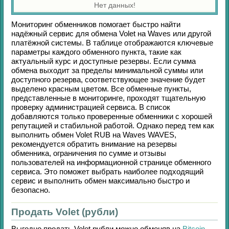
Нет данных!
Мониторинг обменников помогает быстро найти
надёжный сервис для обмена
Volet
на
Waves
или другой
платёжной системы. В таблице отображаются ключевые
параметры каждого обменного пункта, такие как
актуальный курс и доступные резервы. Если сумма
обмена выходит за пределы минимальной суммы или
доступного резерва, соответствующее значение будет
выделено красным цветом. Все обменные пункты,
представленные в мониторинге, проходят тщательную
проверку администрацией сервиса. В список
добавляются только проверенные обменники с хорошей
репутацией и стабильной работой. Однако перед тем как
выполнить обмен
Volet RUB
на
Waves WAVES
,
рекомендуется обратить внимание на резервы
обменника, ограничения по сумме и отзывы
пользователей на информационной странице обменного
сервиса. Это поможет выбрать наиболее подходящий
сервис и выполнить обмен максимально быстро и
безопасно.
Продать Volet (рубли)
Выгодно продать
Volet рубли
можно обменяв на
Bitcoin