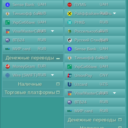
UAH
UAH
Sense Bank
ПУМБ
RUB
RUB
Тинькофф банк
Райффайзен Аваль
UAH
RUB
УкрСиббанк
РНКБ
RUB
RUB
Visa/MasterCard
Россельхозбанк
RUB
RUB
ВТБ24
Русский Стандарт
RUB
UAH
МИР card
Sense Bank
Денежные переводы
RUB
Тинькофф банк
EUR
MoneyGram
UAH
УкрСиббанк
RUB
Wire (SWIFT)
CNY
UnionPay
Наличные
UZS
Uzcard
Торговые платформы
RUB
Visa/MasterCard
RUB
ВТБ24
RUB
МИР card
Денежные переводы