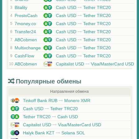
Bitality
Cash USD
Tether TRC20
3
ProstoCash
Cash USD
Tether TRC20
4
7money.co
Cash USD
Tether TRC20
5
Transfer24
Cash USD
Tether TRC20
6
ABCobmen
Cash USD
Tether TRC20
7
Multixchange
Cash USD
Tether TRC20
8
CashFlow
Cash USD
Tether TRC20
9
ABCobmen
Capitalist USD
Visa/MasterCard USD
10
Популярные обмены
Направления обмена
Tinkoff Bank RUB
Monero XMR
Cash USD
Tether TRC20
Tether TRC20
Cash USD
Capitalist USD
Visa/MasterCard USD
Halyk Bank KZT
Solana SOL