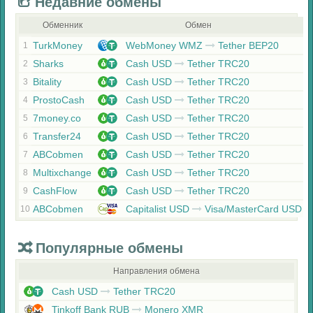
Недавние обмены
Обменник
Обмен
TurkMoney
WebMoney WMZ
Tether BEP20
1
Sharks
Cash USD
Tether TRC20
2
Bitality
Cash USD
Tether TRC20
3
ProstoCash
Cash USD
Tether TRC20
4
7money.co
Cash USD
Tether TRC20
5
Transfer24
Cash USD
Tether TRC20
6
ABCobmen
Cash USD
Tether TRC20
7
Multixchange
Cash USD
Tether TRC20
8
CashFlow
Cash USD
Tether TRC20
9
ABCobmen
Capitalist USD
Visa/MasterCard USD
10
Популярные обмены
Направления обмена
Cash USD
Tether TRC20
Tinkoff Bank RUB
Monero XMR