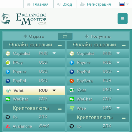
Главная
Вход
Регистрация
Toggl
naviga
menu
Отдать
Получить
Онлайн кошельки
Онлайн кошельки
RUB
RUB
Capitalist
Capitalist
USD
RUB
EPay
Payeer
USD
USD
Payeer
PayPal
USD
EUR
PayPal
PaySera
USD
Volet
RUB
Volet
CNY
CNY
WeChat
WeChat
Криптовалюты
USD
Wise
ZRX
0x
Криптовалюты
AVAX
ZRX
Avalanche
0x