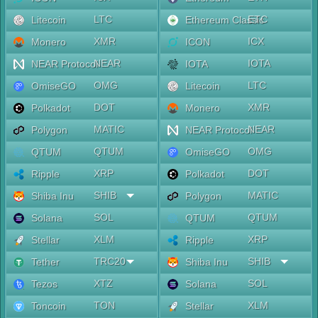
LTC
ETC
Litecoin
Ethereum Classic
XMR
ICX
Monero
ICON
NEAR
IOTA
NEAR Protocol
IOTA
OMG
LTC
OmiseGO
Litecoin
DOT
XMR
Polkadot
Monero
MATIC
NEAR
Polygon
NEAR Protocol
QTUM
OMG
QTUM
OmiseGO
XRP
DOT
Ripple
Polkadot
SHIB
MATIC
Shiba Inu
Polygon
SOL
QTUM
Solana
QTUM
XLM
XRP
Stellar
Ripple
TRC20
SHIB
Tether
Shiba Inu
XTZ
SOL
Tezos
Solana
TON
XLM
Toncoin
Stellar