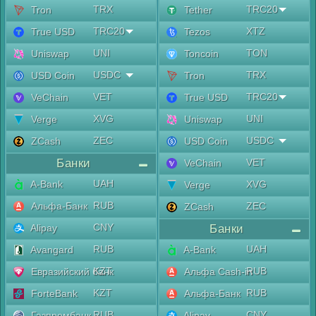
TRX
TRC20
Tron
Tether
TRC20
XTZ
True USD
Tezos
UNI
TON
Uniswap
Toncoin
USDC
TRX
USD Coin
Tron
VET
TRC20
VeChain
True USD
XVG
UNI
Verge
Uniswap
ZEC
USDC
ZCash
USD Coin
Банки
VET
VeChain
UAH
A-Bank
XVG
Verge
RUB
Альфа-Банк
ZEC
ZCash
CNY
Alipay
Банки
RUB
UAH
Avangard
A-Bank
KZT
RUB
Евразийский банк
Альфа Cash-in
KZT
RUB
ForteBank
Альфа-Банк
RUB
CNY
Газпромбанк
Alipay