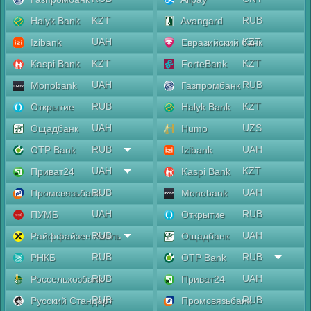
KZT
RUB
Halyk Bank
Avangard
UAH
KZT
Izibank
Евразийский банк
KZT
KZT
Kaspi Bank
ForteBank
UAH
RUB
Monobank
Газпромбанк
RUB
KZT
Открытие
Halyk Bank
UAH
UZS
Ощадбанк
Humo
RUB
UAH
OTP Bank
Izibank
UAH
KZT
Приват24
Kaspi Bank
RUB
UAH
Промсвязьбанк
Monobank
UAH
RUB
ПУМБ
Открытие
RUB
UAH
Райффайзен Аваль
Ощадбанк
RUB
RUB
РНКБ
OTP Bank
RUB
UAH
Россельхозбанк
Приват24
RUB
RUB
Русский Стандарт
Промсвязьбанк