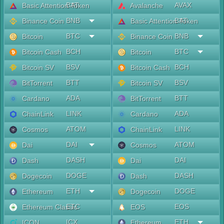
BAT
AVAX
Basic Attention Token
Avalanche
BNB
BAT
Binance Coin
Basic Attention Token
BTC
BNB
Bitcoin
Binance Coin
BCH
BTC
Bitcoin Cash
Bitcoin
BSV
BCH
Bitcoin SV
Bitcoin Cash
BTT
BSV
BitTorrent
Bitcoin SV
ADA
BTT
Cardano
BitTorrent
LINK
ADA
ChainLink
Cardano
ATOM
LINK
Cosmos
ChainLink
DAI
ATOM
Dai
Cosmos
DASH
DAI
Dash
Dai
DOGE
DASH
Dogecoin
Dash
ETH
DOGE
Ethereum
Dogecoin
ETC
EOS
Ethereum Classic
EOS
ICX
ETH
ICON
Ethereum