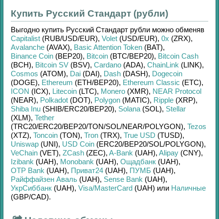
Купить Русский Стандарт (рубли)
Выгодно купить
Русский Стандарт рубли
можно обменяв
Capitalist
(RUB/
USD/
EUR)
,
Volet
(USD/
EUR)
,
0x
(ZRX)
,
Avalanche
(AVAX)
,
Basic Attention Token
(BAT)
,
Binance Coin
(BEP20)
,
Bitcoin
(BTC/
BEP20)
,
Bitcoin Cash
(BCH)
,
Bitcoin SV
(BSV)
,
Cardano
(ADA)
,
ChainLink
(LINK)
,
Cosmos
(ATOM)
,
Dai
(DAI)
,
Dash
(DASH)
,
Dogecoin
(DOGE)
,
Ethereum
(ETH/
BEP20)
,
Ethereum Classic
(ETC)
,
ICON
(ICX)
,
Litecoin
(LTC)
,
Monero
(XMR)
,
NEAR Protocol
(NEAR)
,
Polkadot
(DOT)
,
Polygon
(MATIC)
,
Ripple
(XRP)
,
Shiba Inu
(SHIB/
ERC20/
BEP20)
,
Solana
(SOL)
,
Stellar
(XLM)
,
Tether
(TRC20/
ERC20/
BEP20/
TON/
SOL/
NEAR/
POLYGON)
,
Tezos
(XTZ)
,
Toncoin
(TON)
,
Tron
(TRX)
,
True USD
(TUSD)
,
Uniswap
(UNI)
,
USD Coin
(ERC20/
BEP20/
SOL/
POLYGON)
,
VeChain
(VET)
,
ZCash
(ZEC)
,
A-Bank
(UAH)
,
Alipay
(CNY)
,
Izibank
(UAH)
,
Monobank
(UAH)
,
Ощадбанк
(UAH)
,
OTP Bank
(UAH)
,
Приват24
(UAH)
,
ПУМБ
(UAH)
,
Райффайзен Аваль
(UAH)
,
Sense Bank
(UAH)
,
УкрСиббанк
(UAH)
,
Visa/MasterCard
(UAH)
или
Наличные
(GBP/
CAD)
.