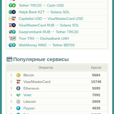
Tether TRC20
Cash USD
Halyk Bank KZT
Solana SOL
Capitalist USD
Visa/MasterCard USD
Visa/MasterCard RUB
Solana SOL
Gazprombank RUB
Tether TRC20
Tron TRX
Oschadbank UAH
WebMoney WMZ
Tether BEP20
Популярные сервисы
Оператор
Курсов
Bitcoin
5684
1
Visa/MasterCard
10748
2
Ethereum
5095
3
Volet
7092
4
Litecoin
3909
5
Payeer
4839
6