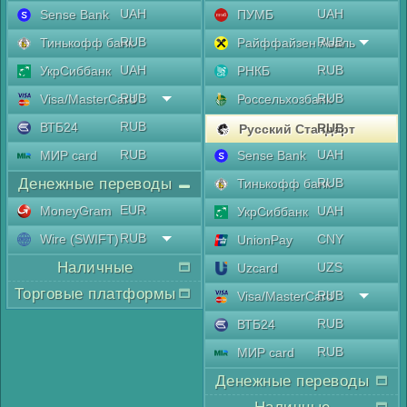
UAH
UAH
Sense Bank
ПУМБ
RUB
RUB
Тинькофф банк
Райффайзен Аваль
UAH
RUB
УкрСиббанк
РНКБ
RUB
RUB
Visa/MasterCard
Россельхозбанк
RUB
ВТБ24
RUB
Русский Стандарт
RUB
UAH
МИР card
Sense Bank
Денежные переводы
RUB
Тинькофф банк
EUR
MoneyGram
UAH
УкрСиббанк
RUB
Wire (SWIFT)
CNY
UnionPay
Наличные
UZS
Uzcard
Торговые платформы
RUB
Visa/MasterCard
RUB
ВТБ24
RUB
МИР card
Денежные переводы