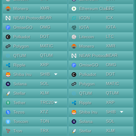
XMR
ETC
Monero
Ethereum Classic
NEAR
ICX
NEAR Protocol
ICON
OMG
IOTA
OmiseGO
IOTA
DOT
LTC
Polkadot
Litecoin
MATIC
XMR
Polygon
Monero
QTUM
NEAR
QTUM
NEAR Protocol
XRP
OMG
Ripple
OmiseGO
SHIB
DOT
Shiba Inu
Polkadot
SOL
MATIC
Solana
Polygon
XLM
QTUM
Stellar
QTUM
TRC20
XRP
Tether
Ripple
XTZ
SHIB
Tezos
Shiba Inu
TON
SOL
Toncoin
Solana
TRX
XLM
Tron
Stellar