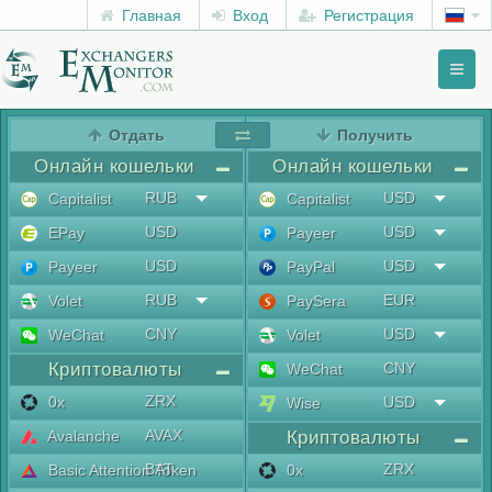
Главная
Вход
Регистрация
Toggl
naviga
menu
Отдать
Получить
Онлайн кошельки
Онлайн кошельки
RUB
USD
Capitalist
Capitalist
USD
USD
EPay
Payeer
USD
USD
Payeer
PayPal
RUB
EUR
Volet
PaySera
CNY
USD
WeChat
Volet
Криптовалюты
CNY
WeChat
ZRX
0x
USD
Wise
AVAX
Avalanche
Криптовалюты
BAT
ZRX
Basic Attention Token
0x