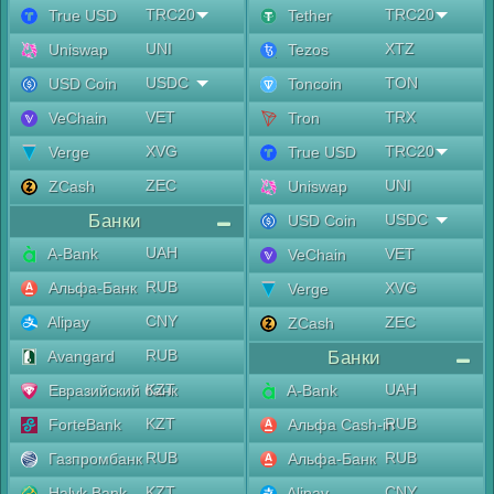
TRC20
TRC20
True USD
Tether
UNI
XTZ
Uniswap
Tezos
USDC
TON
USD Coin
Toncoin
VET
TRX
VeChain
Tron
XVG
TRC20
Verge
True USD
ZEC
UNI
ZCash
Uniswap
Банки
USDC
USD Coin
UAH
A-Bank
VET
VeChain
RUB
Альфа-Банк
XVG
Verge
CNY
Alipay
ZEC
ZCash
RUB
Avangard
Банки
KZT
UAH
Евразийский банк
A-Bank
KZT
RUB
ForteBank
Альфа Cash-in
RUB
RUB
Газпромбанк
Альфа-Банк
KZT
CNY
Halyk Bank
Alipay