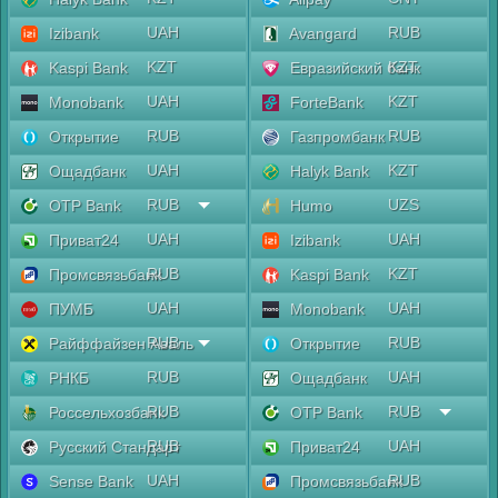
UAH
RUB
Izibank
Avangard
KZT
KZT
Kaspi Bank
Евразийский банк
UAH
KZT
Monobank
ForteBank
RUB
RUB
Открытие
Газпромбанк
UAH
KZT
Ощадбанк
Halyk Bank
RUB
UZS
OTP Bank
Humo
UAH
UAH
Приват24
Izibank
RUB
KZT
Промсвязьбанк
Kaspi Bank
UAH
UAH
ПУМБ
Monobank
RUB
RUB
Райффайзен Аваль
Открытие
RUB
UAH
РНКБ
Ощадбанк
RUB
RUB
Россельхозбанк
OTP Bank
RUB
UAH
Русский Стандарт
Приват24
UAH
RUB
Sense Bank
Промсвязьбанк