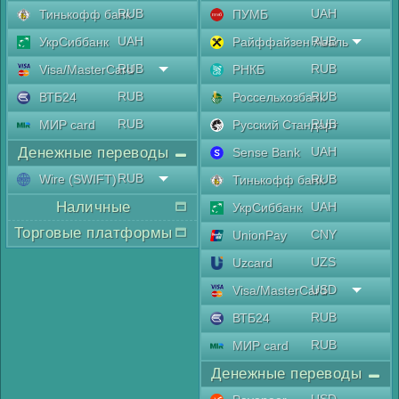
RUB
UAH
Тинькофф банк
ПУМБ
UAH
RUB
УкрСиббанк
Райффайзен Аваль
RUB
RUB
Visa/MasterCard
РНКБ
RUB
RUB
ВТБ24
Россельхозбанк
RUB
RUB
МИР card
Русский Стандарт
Денежные переводы
UAH
Sense Bank
RUB
Wire (SWIFT)
RUB
Тинькофф банк
Наличные
UAH
УкрСиббанк
Торговые платформы
CNY
UnionPay
UZS
Uzcard
USD
Visa/MasterCard
RUB
ВТБ24
RUB
МИР card
Денежные переводы