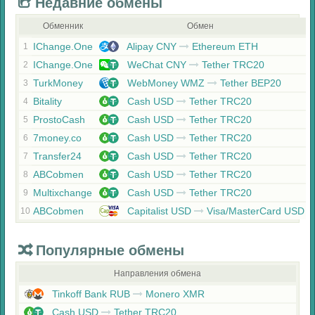
Недавние обмены
Обменник
Обмен
IChange.One
Alipay CNY
Ethereum ETH
1
IChange.One
WeChat CNY
Tether TRC20
2
TurkMoney
WebMoney WMZ
Tether BEP20
3
Bitality
Cash USD
Tether TRC20
4
ProstoCash
Cash USD
Tether TRC20
5
7money.co
Cash USD
Tether TRC20
6
Transfer24
Cash USD
Tether TRC20
7
ABCobmen
Cash USD
Tether TRC20
8
Multixchange
Cash USD
Tether TRC20
9
ABCobmen
Capitalist USD
Visa/MasterCard USD
10
Популярные обмены
Направления обмена
Tinkoff Bank RUB
Monero XMR
Cash USD
Tether TRC20