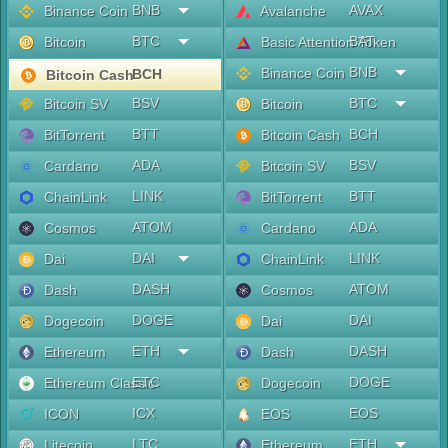
BNB
AVAX
Binance Coin
Avalanche
BTC
BAT
Bitcoin
Basic Attention Token
BNB
Binance Coin
BCH
Bitcoin Cash
BSV
BTC
Bitcoin SV
Bitcoin
BTT
BCH
BitTorrent
Bitcoin Cash
ADA
BSV
Cardano
Bitcoin SV
LINK
BTT
ChainLink
BitTorrent
ATOM
ADA
Cosmos
Cardano
DAI
LINK
Dai
ChainLink
DASH
ATOM
Dash
Cosmos
DOGE
DAI
Dogecoin
Dai
ETH
DASH
Ethereum
Dash
ETC
DOGE
Ethereum Classic
Dogecoin
ICX
EOS
ICON
EOS
LTC
ETH
Litecoin
Ethereum