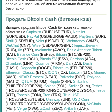
сервис и выполнить обмен максимально быстро и
безопасно.
Продать Bitcoin Cash (биткоин кэш)
Выгодно продать
Bitcoin Cash биткоин кэш
можно
обменяв на
Capitalist
(RUB/
USD/
EUR)
,
Neteller
(EUR/
USD)
,
PayPal
(USD/
EUR/
GBP/
AUD)
,
PaySera
(EUR)
,
Skrill
(USD/
EUR)
,
Volet
(USD/
EUR)
,
Webmoney
(WMZ)
,
WeChat
(CNY)
,
Wise
(USD/
EUR/
GBP)
,
Яндекс.Деньги
(RUB)
,
0x
(ZRX)
,
Avalanche
(AVAX)
,
Basic Attention Token
(BAT)
,
Binance Coin
(BEP20)
,
Bitcoin
(BTC/
BEP20)
,
Bitcoin Cash
(BCH)
,
Bitcoin SV
(BSV)
,
Cardano
(ADA)
,
ChainLink
(LINK)
,
Cosmos
(ATOM)
,
Dai
(DAI)
,
Dash
(DASH)
,
Dogecoin
(DOGE)
,
Ethereum
(ETH/
BEP20)
,
Ethereum Classic
(ETC)
,
ICON
(ICX)
,
Litecoin
(LTC)
,
Monero
(XMR)
,
NEAR Protocol
(NEAR)
,
Polkadot
(DOT)
,
Polygon
(MATIC)
,
QTUM
(QTUM)
,
Ripple
(XRP)
,
Shiba Inu
(SHIB/
ERC20/
BEP20)
,
Solana
(SOL)
,
Stellar
(XLM)
,
Tether
(TRC20/
ERC20/
BEP20/
TON/
SOL/
NEAR/
POLYGON)
,
Tezos
(XTZ)
,
Toncoin
(TON)
,
Tron
(TRX)
,
True USD
(TRC20/
ERC20/
TUSD)
,
Uniswap
(UNI)
,
USD Coin
(USDC/
TRC20/
ERC20/
BEP20/
SOL/
POLYGON)
,
VeChain
(VET)
,
Verge
(XVG)
,
ZCash
(ZEC)
,
A-Bank
(UAH)
,