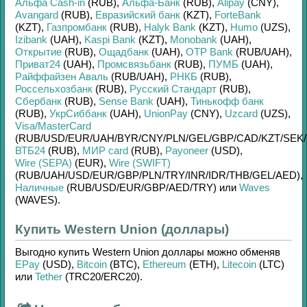
Альфа Cash-in
(RUB)
,
Альфа-Банк
(RUB)
,
Alipay
(CNY)
,
Avangard
(RUB)
,
Евразийский банк
(KZT)
,
ForteBank
(KZT)
,
Газпромбанк
(RUB)
,
Halyk Bank
(KZT)
,
Humo
(UZS)
,
Izibank
(UAH)
,
Kaspi Bank
(KZT)
,
Monobank
(UAH)
,
Открытие
(RUB)
,
Ощадбанк
(UAH)
,
OTP Bank
(RUB/
UAH)
,
Приват24
(UAH)
,
Промсвязьбанк
(RUB)
,
ПУМБ
(UAH)
,
Райффайзен Аваль
(RUB/
UAH)
,
РНКБ
(RUB)
,
Россельхозбанк
(RUB)
,
Русский Стандарт
(RUB)
,
Сбербанк
(RUB)
,
Sense Bank
(UAH)
,
Тинькофф банк
(RUB)
,
УкрСиббанк
(UAH)
,
UnionPay
(CNY)
,
Uzcard
(UZS)
,
Visa/MasterCard
(RUB/
USD/
EUR/
UAH/
BYR/
CNY/
PLN/
GEL/
GBP/
CAD/
KZT/
SEK/
ВТБ24
(RUB)
,
МИР card
(RUB)
,
Payoneer
(USD)
,
Wire (SEPA)
(EUR)
,
Wire (SWIFT)
(RUB/
UAH/
USD/
EUR/
GBP/
PLN/
TRY/
INR/
IDR/
THB/
GEL/
AED)
,
Наличные
(RUB/
USD/
EUR/
GBP/
AED/
TRY)
или
Waves
(WAVES)
.
Купить Western Union (доллары)
Выгодно купить
Western Union доллары
можно обменяв
EPay
(USD)
,
Bitcoin
(BTC)
,
Ethereum
(ETH)
,
Litecoin
(LTC)
или
Tether
(TRC20/
ERC20)
.