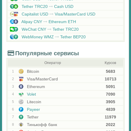
Tether TRC20
Cash USD
Capitalist USD
Visa/MasterCard USD
Alipay CNY
Ethereum ETH
WeChat CNY
Tether TRC20
WebMoney WMZ
Tether BEP20
Популярные сервисы
Оператор
Курсов
Bitcoin
5683
1
Visa/MasterCard
10713
2
Ethereum
5091
3
Volet
7090
4
Litecoin
3905
5
Payeer
4839
6
Tether
11979
7
Тинькофф банк
2022
8