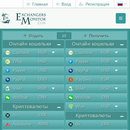
Главная
Вход
Регистрация
Toggl
naviga
menu
Отдать
Получить
Онлайн кошельки
Онлайн кошельки
RUB
RUB
Capitalist
Capitalist
USD
RUB
EPay
Payeer
USD
USD
Payeer
PayPal
USD
EUR
PayPal
PaySera
RUB
USD
Volet
Volet
CNY
CNY
WeChat
WeChat
Криптовалюты
USD
Wise
ZRX
0x
Криптовалюты
AVAX
ZRX
Avalanche
0x