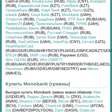
Cash-in (RUB)
,
Альфа-Банк
(RUB)
,
Alipay
(CNY)
,
Avangard
(RUB)
,
Евразийский банк
(KZT)
,
ForteBank
(KZT)
,
Газпромбанк
(RUB)
,
Halyk Bank
(KZT)
,
Humo
(UZS)
,
Izibank
(UAH)
,
Kaspi Bank
(KZT)
,
Monobank
(UAH)
,
Открытие
(RUB)
,
Ощадбанк
(UAH)
,
OTP Bank
(RUB/
UAH)
,
Приват24
(UAH)
,
Промсвязьбанк
(RUB)
,
ПУМБ
(UAH)
,
Райффайзен Аваль
(RUB/
UAH)
,
РНКБ
(RUB)
,
Россельхозбанк
(RUB)
,
Русский Стандарт
(RUB)
,
Сбербанк
(RUB)
,
Sense Bank
(UAH)
,
Тинькофф банк
(RUB)
,
УкрСиббанк
(UAH)
,
UnionPay
(CNY)
,
Uzcard
(UZS)
,
Visa/MasterCard
(RUB/
USD/
EUR/
UAH/
BYR/
CNY/
PLN/
GEL/
GBP/
CAD/
KZT/
SEK/
ВТБ24
(RUB)
,
МИР card
(RUB)
,
Payoneer (USD)
,
Wire (SEPA)
(EUR)
,
Wire (SWIFT)
(RUB/
UAH/
USD/
EUR/
GBP/
PLN/
TRY/
INR/
IDR/
THB/
GEL/
AED)
,
Наличные
(RUB/
USD/
EUR/
GBP/
AED/
TRY)
или
Waves
(WAVES)
.
Купить Monobank (гривны)
Выгодно купить
Monobank гривны
можно обменяв
Volet
(USD/
EUR)
,
Яндекс.Деньги
(RUB)
,
0x
(ZRX)
,
Avalanche
(AVAX)
,
Binance Coin
(BEP20)
,
Bitcoin
(BTC)
,
Bitcoin Cash
(BCH)
,
Cardano
(ADA)
,
ChainLink
(LINK)
,
Cosmos
(ATOM)
,
Dai
(DAI/
BEP20/
POLYGON)
,
Dash
(DASH)
,
Dogecoin