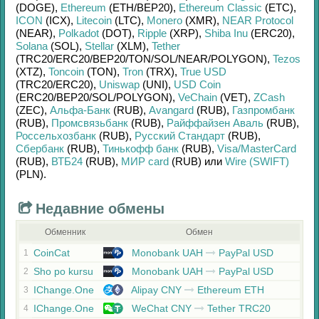
(DOGE)
,
Ethereum
(ETH/
BEP20)
,
Ethereum Classic
(ETC)
,
ICON
(ICX)
,
Litecoin
(LTC)
,
Monero
(XMR)
,
NEAR Protocol
(NEAR)
,
Polkadot
(DOT)
,
Ripple
(XRP)
,
Shiba Inu
(ERC20)
,
Solana
(SOL)
,
Stellar
(XLM)
,
Tether
(TRC20/
ERC20/
BEP20/
TON/
SOL/
NEAR/
POLYGON)
,
Tezos
(XTZ)
,
Toncoin
(TON)
,
Tron
(TRX)
,
True USD
(TRC20/
ERC20)
,
Uniswap
(UNI)
,
USD Coin
(ERC20/
BEP20/
SOL/
POLYGON)
,
VeChain
(VET)
,
ZCash
(ZEC)
,
Альфа-Банк
(RUB)
,
Avangard
(RUB)
,
Газпромбанк
(RUB)
,
Промсвязьбанк
(RUB)
,
Райффайзен Аваль
(RUB)
,
Россельхозбанк
(RUB)
,
Русский Стандарт
(RUB)
,
Сбербанк
(RUB)
,
Тинькофф банк
(RUB)
,
Visa/MasterCard
(RUB)
,
ВТБ24
(RUB)
,
МИР card
(RUB)
или
Wire (SWIFT)
(PLN)
.
Недавние обмены
Обменник
Обмен
CoinCat
Monobank UAH
PayPal USD
1
Sho po kursu
Monobank UAH
PayPal USD
2
IChange.One
Alipay CNY
Ethereum ETH
3
IChange.One
WeChat CNY
Tether TRC20
4