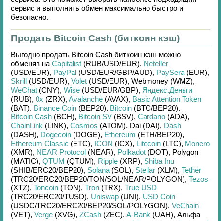
сервис и выполнить обмен максимально быстро и
безопасно.
Продать Bitcoin Cash (биткоин кэш)
Выгодно продать
Bitcoin Cash биткоин кэш
можно
обменяв на
Capitalist
(RUB/
USD/
EUR)
,
Neteller
(USD/
EUR)
,
PayPal
(USD/
EUR/
GBP/
AUD)
,
PaySera
(EUR)
,
Skrill
(USD/
EUR)
,
Volet
(USD/
EUR)
,
Webmoney (WMZ)
,
WeChat
(CNY)
,
Wise
(USD/
EUR/
GBP)
,
Яндекс.Деньги
(RUB)
,
0x
(ZRX)
,
Avalanche
(AVAX)
,
Basic Attention Token
(BAT)
,
Binance Coin
(BEP20)
,
Bitcoin
(BTC/
BEP20)
,
Bitcoin Cash
(BCH)
,
Bitcoin SV
(BSV)
,
Cardano
(ADA)
,
ChainLink
(LINK)
,
Cosmos
(ATOM)
,
Dai (DAI)
,
Dash
(DASH)
,
Dogecoin
(DOGE)
,
Ethereum
(ETH/
BEP20)
,
Ethereum Classic
(ETC)
,
ICON
(ICX)
,
Litecoin
(LTC)
,
Monero
(XMR)
,
NEAR Protocol
(NEAR)
,
Polkadot
(DOT)
,
Polygon
(MATIC)
,
QTUM
(QTUM)
,
Ripple
(XRP)
,
Shiba Inu
(SHIB/
ERC20/
BEP20)
,
Solana
(SOL)
,
Stellar
(XLM)
,
Tether
(TRC20/
ERC20/
BEP20/
TON/
SOL/
NEAR/
POLYGON)
,
Tezos
(XTZ)
,
Toncoin
(TON)
,
Tron
(TRX)
,
True USD
(TRC20/
ERC20/
TUSD)
,
Uniswap
(UNI)
,
USD Coin
(USDC/
TRC20/
ERC20/
BEP20/
SOL/
POLYGON)
,
VeChain
(VET)
,
Verge
(XVG)
,
ZCash
(ZEC)
,
A-Bank
(UAH)
,
Альфа