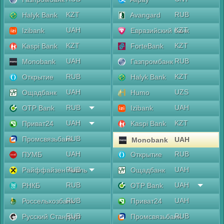
KZT
RUB
Halyk Bank
Avangard
UAH
KZT
Izibank
Евразийский банк
KZT
KZT
Kaspi Bank
ForteBank
UAH
RUB
Monobank
Газпромбанк
RUB
KZT
Открытие
Halyk Bank
UAH
UZS
Ощадбанк
Humo
RUB
UAH
OTP Bank
Izibank
UAH
KZT
Приват24
Kaspi Bank
RUB
Промсвязьбанк
UAH
Monobank
UAH
RUB
ПУМБ
Открытие
RUB
UAH
Райффайзен Аваль
Ощадбанк
RUB
UAH
РНКБ
OTP Bank
RUB
UAH
Россельхозбанк
Приват24
RUB
RUB
Русский Стандарт
Промсвязьбанк