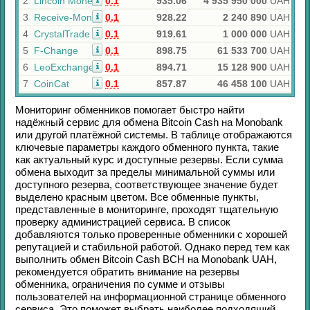
2
Lincoln Money
0.1
935.06
4 935 950 000
UAH
3
Receive-Money
0.1
928.22
2 240 890
UAH
4
CrystalTrade
0.1
919.61
1 000 000
UAH
5
F-Change
0.1
898.75
61 533 700
UAH
6
LeoExchanger
0.1
894.71
15 128 900
UAH
7
CoinCat
0.1
857.87
46 458 100
UAH
Мониторинг обменников помогает быстро найти
надёжный сервис для обмена
Bitcoin Cash
на
Monobank
или другой платёжной системы. В таблице отображаются
ключевые параметры каждого обменного пункта, такие
как актуальный курс и доступные резервы. Если сумма
обмена выходит за пределы минимальной суммы или
доступного резерва, соответствующее значение будет
выделено красным цветом. Все обменные пункты,
представленные в мониторинге, проходят тщательную
проверку администрацией сервиса. В список
добавляются только проверенные обменники с хорошей
репутацией и стабильной работой. Однако перед тем как
выполнить обмен
Bitcoin Cash BCH
на
Monobank UAH
,
рекомендуется обратить внимание на резервы
обменника, ограничения по сумме и отзывы
пользователей на информационной странице обменного
сервиса. Это поможет выбрать наиболее подходящий