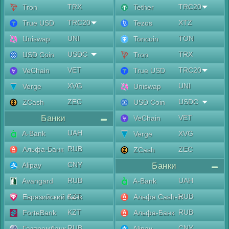
TRX
TRC20
Tron
Tether
TRC20
XTZ
True USD
Tezos
UNI
TON
Uniswap
Toncoin
USDC
TRX
USD Coin
Tron
VET
TRC20
VeChain
True USD
XVG
UNI
Verge
Uniswap
ZEC
USDC
ZCash
USD Coin
Банки
VET
VeChain
UAH
A-Bank
XVG
Verge
RUB
Альфа-Банк
ZEC
ZCash
CNY
Alipay
Банки
RUB
UAH
Avangard
A-Bank
KZT
RUB
Евразийский банк
Альфа Cash-in
KZT
RUB
ForteBank
Альфа-Банк
RUB
CNY
Газпромбанк
Alipay