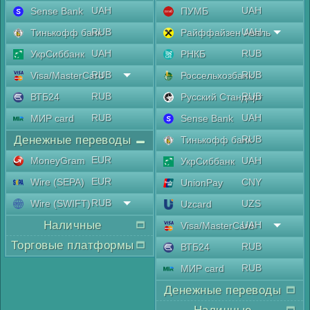
UAH
UAH
Sense Bank
ПУМБ
RUB
UAH
Тинькофф банк
Райффайзен Аваль
UAH
RUB
УкрСиббанк
РНКБ
RUB
RUB
Visa/MasterCard
Россельхозбанк
RUB
RUB
ВТБ24
Русский Стандарт
RUB
UAH
МИР card
Sense Bank
Денежные переводы
RUB
Тинькофф банк
EUR
MoneyGram
UAH
УкрСиббанк
EUR
Wire (SEPA)
CNY
UnionPay
RUB
Wire (SWIFT)
UZS
Uzcard
Наличные
UAH
Visa/MasterCard
Торговые платформы
RUB
ВТБ24
RUB
МИР card
Денежные переводы