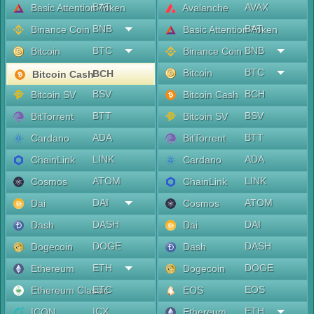
BAT
AVAX
Basic Attention Token
Avalanche
BNB
BAT
Binance Coin
Basic Attention Token
BTC
BNB
Bitcoin
Binance Coin
BTC
Bitcoin
BCH
Bitcoin Cash
BSV
BCH
Bitcoin SV
Bitcoin Cash
BTT
BSV
BitTorrent
Bitcoin SV
ADA
BTT
Cardano
BitTorrent
LINK
ADA
ChainLink
Cardano
ATOM
LINK
Cosmos
ChainLink
DAI
ATOM
Dai
Cosmos
DASH
DAI
Dash
Dai
DOGE
DASH
Dogecoin
Dash
ETH
DOGE
Ethereum
Dogecoin
ETC
EOS
Ethereum Classic
EOS
ICX
ETH
ICON
Ethereum