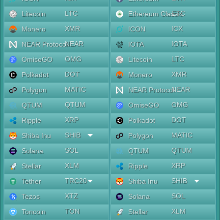
LTC
ETC
Litecoin
Ethereum Classic
XMR
ICX
Monero
ICON
NEAR
IOTA
NEAR Protocol
IOTA
OMG
LTC
OmiseGO
Litecoin
DOT
XMR
Polkadot
Monero
MATIC
NEAR
Polygon
NEAR Protocol
QTUM
OMG
QTUM
OmiseGO
XRP
DOT
Ripple
Polkadot
SHIB
MATIC
Shiba Inu
Polygon
SOL
QTUM
Solana
QTUM
XLM
XRP
Stellar
Ripple
TRC20
SHIB
Tether
Shiba Inu
XTZ
SOL
Tezos
Solana
TON
XLM
Toncoin
Stellar