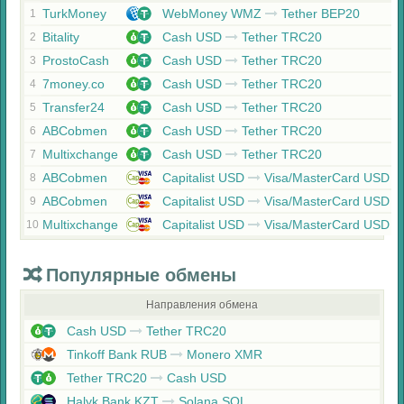
TurkMoney
WebMoney WMZ
Tether BEP20
1
Bitality
Cash USD
Tether TRC20
2
ProstoCash
Cash USD
Tether TRC20
3
7money.co
Cash USD
Tether TRC20
4
Transfer24
Cash USD
Tether TRC20
5
ABCobmen
Cash USD
Tether TRC20
6
Multixchange
Cash USD
Tether TRC20
7
ABCobmen
Capitalist USD
Visa/MasterCard USD
8
ABCobmen
Capitalist USD
Visa/MasterCard USD
9
Multixchange
Capitalist USD
Visa/MasterCard USD
10
Популярные обмены
Направления обмена
Cash USD
Tether TRC20
Tinkoff Bank RUB
Monero XMR
Tether TRC20
Cash USD
Halyk Bank KZT
Solana SOL