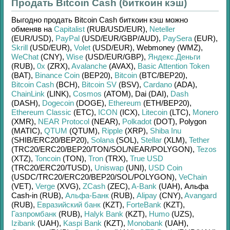
Продать Bitcoin Cash (биткоин кэш)
Выгодно продать
Bitcoin Cash биткоин кэш
можно
обменяв на
Capitalist
(RUB/
USD/
EUR)
,
Neteller
(EUR/
USD)
,
PayPal
(USD/
EUR/
GBP/
AUD)
,
PaySera
(EUR)
,
Skrill
(USD/
EUR)
,
Volet
(USD/
EUR)
,
Webmoney (WMZ)
,
WeChat
(CNY)
,
Wise
(USD/
EUR/
GBP)
,
Яндекс.Деньги
(RUB)
,
0x
(ZRX)
,
Avalanche
(AVAX)
,
Basic Attention Token
(BAT)
,
Binance Coin
(BEP20)
,
Bitcoin
(BTC/
BEP20)
,
Bitcoin Cash
(BCH)
,
Bitcoin SV
(BSV)
,
Cardano
(ADA)
,
ChainLink
(LINK)
,
Cosmos
(ATOM)
,
Dai (DAI)
,
Dash
(DASH)
,
Dogecoin
(DOGE)
,
Ethereum
(ETH/
BEP20)
,
Ethereum Classic
(ETC)
,
ICON
(ICX)
,
Litecoin
(LTC)
,
Monero
(XMR)
,
NEAR Protocol
(NEAR)
,
Polkadot
(DOT)
,
Polygon
(MATIC)
,
QTUM
(QTUM)
,
Ripple
(XRP)
,
Shiba Inu
(SHIB/
ERC20/
BEP20)
,
Solana
(SOL)
,
Stellar
(XLM)
,
Tether
(TRC20/
ERC20/
BEP20/
TON/
SOL/
NEAR/
POLYGON)
,
Tezos
(XTZ)
,
Toncoin
(TON)
,
Tron
(TRX)
,
True USD
(TRC20/
ERC20/
TUSD)
,
Uniswap
(UNI)
,
USD Coin
(USDC/
TRC20/
ERC20/
BEP20/
SOL/
POLYGON)
,
VeChain
(VET)
,
Verge
(XVG)
,
ZCash
(ZEC)
,
A-Bank
(UAH)
,
Альфа
Cash-in (RUB)
,
Альфа-Банк
(RUB)
,
Alipay
(CNY)
,
Avangard
(RUB)
,
Евразийский банк
(KZT)
,
ForteBank
(KZT)
,
Газпромбанк
(RUB)
,
Halyk Bank
(KZT)
,
Humo
(UZS)
,
Izibank
(UAH)
,
Kaspi Bank
(KZT)
,
Monobank
(UAH)
,