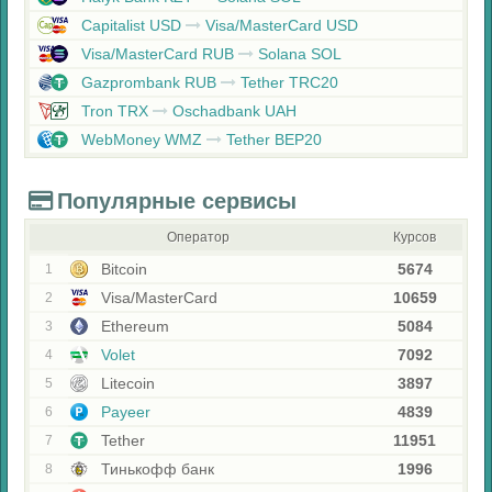
Capitalist USD
Visa/MasterCard USD
Visa/MasterCard RUB
Solana SOL
Gazprombank RUB
Tether TRC20
Tron TRX
Oschadbank UAH
WebMoney WMZ
Tether BEP20
Популярные сервисы
Оператор
Курсов
Bitcoin
5674
1
Visa/MasterCard
10659
2
Ethereum
5084
3
Volet
7092
4
Litecoin
3897
5
Payeer
4839
6
Tether
11951
7
Тинькофф банк
1996
8