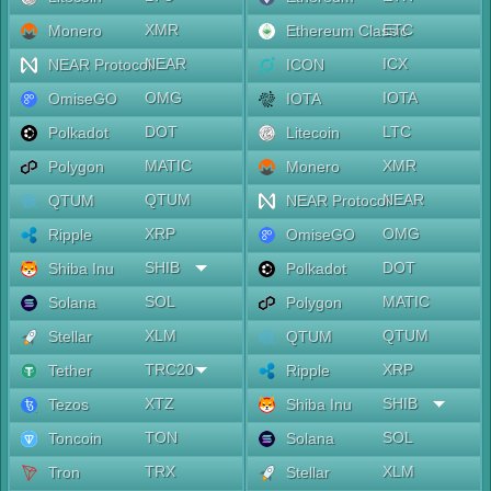
XMR
ETC
Monero
Ethereum Classic
NEAR
ICX
NEAR Protocol
ICON
OMG
IOTA
OmiseGO
IOTA
DOT
LTC
Polkadot
Litecoin
MATIC
XMR
Polygon
Monero
QTUM
NEAR
QTUM
NEAR Protocol
XRP
OMG
Ripple
OmiseGO
SHIB
DOT
Shiba Inu
Polkadot
SOL
MATIC
Solana
Polygon
XLM
QTUM
Stellar
QTUM
TRC20
XRP
Tether
Ripple
XTZ
SHIB
Tezos
Shiba Inu
TON
SOL
Toncoin
Solana
TRX
XLM
Tron
Stellar