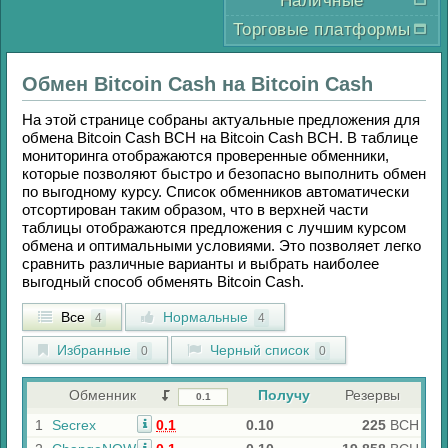
Наличные
Торговые платформы
Обмен
Bitcoin Cash
на
Bitcoin Cash
На этой странице собраны актуальные предложения для
обмена
Bitcoin Cash BCH
на
Bitcoin Cash BCH
. В таблице
мониторинга отображаются проверенные обменники,
которые позволяют быстро и безопасно выполнить обмен
по выгодному курсу. Список обменников автоматически
отсортирован таким образом, что в верхней части
таблицы отображаются предложения с лучшим курсом
обмена и оптимальными условиями. Это позволяет легко
сравнить различные варианты и выбрать наиболее
выгодный способ обменять
Bitcoin Cash
.
Все
Нормальные
4
4
Избранные
Черный список
0
0
Обменник
Получу
Резервы
1
Secrex
0.1
0.10
225
BCH