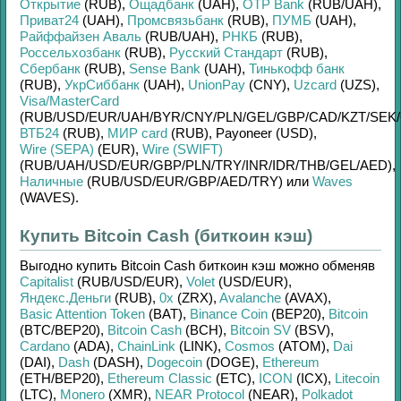
Открытие
(RUB)
,
Ощадбанк
(UAH)
,
OTP Bank
(RUB/
UAH)
,
Приват24
(UAH)
,
Промсвязьбанк
(RUB)
,
ПУМБ
(UAH)
,
Райффайзен Аваль
(RUB/
UAH)
,
РНКБ
(RUB)
,
Россельхозбанк
(RUB)
,
Русский Стандарт
(RUB)
,
Сбербанк
(RUB)
,
Sense Bank
(UAH)
,
Тинькофф банк
(RUB)
,
УкрСиббанк
(UAH)
,
UnionPay
(CNY)
,
Uzcard
(UZS)
,
Visa/MasterCard
(RUB/
USD/
EUR/
UAH/
BYR/
CNY/
PLN/
GEL/
GBP/
CAD/
KZT/
SEK/
ВТБ24
(RUB)
,
МИР card
(RUB)
,
Payoneer (USD)
,
Wire (SEPA)
(EUR)
,
Wire (SWIFT)
(RUB/
UAH/
USD/
EUR/
GBP/
PLN/
TRY/
INR/
IDR/
THB/
GEL/
AED)
,
Наличные
(RUB/
USD/
EUR/
GBP/
AED/
TRY)
или
Waves
(WAVES)
.
Купить Bitcoin Cash (биткоин кэш)
Выгодно купить
Bitcoin Cash биткоин кэш
можно обменяв
Capitalist
(RUB/
USD/
EUR)
,
Volet
(USD/
EUR)
,
Яндекс.Деньги
(RUB)
,
0x
(ZRX)
,
Avalanche
(AVAX)
,
Basic Attention Token
(BAT)
,
Binance Coin
(BEP20)
,
Bitcoin
(BTC/
BEP20)
,
Bitcoin Cash
(BCH)
,
Bitcoin SV
(BSV)
,
Cardano
(ADA)
,
ChainLink
(LINK)
,
Cosmos
(ATOM)
,
Dai
(DAI)
,
Dash
(DASH)
,
Dogecoin
(DOGE)
,
Ethereum
(ETH/
BEP20)
,
Ethereum Classic
(ETC)
,
ICON
(ICX)
,
Litecoin
(LTC)
,
Monero
(XMR)
,
NEAR Protocol
(NEAR)
,
Polkadot