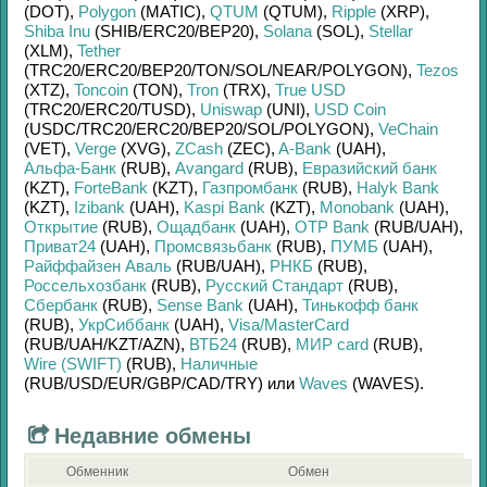
(DOT)
,
Polygon
(MATIC)
,
QTUM
(QTUM)
,
Ripple
(XRP)
,
Shiba Inu
(SHIB/
ERC20/
BEP20)
,
Solana
(SOL)
,
Stellar
(XLM)
,
Tether
(TRC20/
ERC20/
BEP20/
TON/
SOL/
NEAR/
POLYGON)
,
Tezos
(XTZ)
,
Toncoin
(TON)
,
Tron
(TRX)
,
True USD
(TRC20/
ERC20/
TUSD)
,
Uniswap
(UNI)
,
USD Coin
(USDC/
TRC20/
ERC20/
BEP20/
SOL/
POLYGON)
,
VeChain
(VET)
,
Verge
(XVG)
,
ZCash
(ZEC)
,
A-Bank
(UAH)
,
Альфа-Банк
(RUB)
,
Avangard
(RUB)
,
Евразийский банк
(KZT)
,
ForteBank
(KZT)
,
Газпромбанк
(RUB)
,
Halyk Bank
(KZT)
,
Izibank
(UAH)
,
Kaspi Bank
(KZT)
,
Monobank
(UAH)
,
Открытие
(RUB)
,
Ощадбанк
(UAH)
,
OTP Bank
(RUB/
UAH)
,
Приват24
(UAH)
,
Промсвязьбанк
(RUB)
,
ПУМБ
(UAH)
,
Райффайзен Аваль
(RUB/
UAH)
,
РНКБ
(RUB)
,
Россельхозбанк
(RUB)
,
Русский Стандарт
(RUB)
,
Сбербанк
(RUB)
,
Sense Bank
(UAH)
,
Тинькофф банк
(RUB)
,
УкрСиббанк
(UAH)
,
Visa/MasterCard
(RUB/
UAH/
KZT/
AZN)
,
ВТБ24
(RUB)
,
МИР card
(RUB)
,
Wire (SWIFT)
(RUB)
,
Наличные
(RUB/
USD/
EUR/
GBP/
CAD/
TRY)
или
Waves
(WAVES)
.
Недавние обмены
Обменник
Обмен