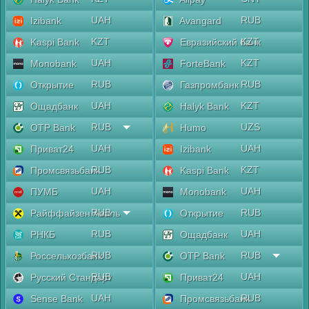
UAH
RUB
Izibank
Avangard
KZT
KZT
Kaspi Bank
Евразийский банк
UAH
KZT
Monobank
ForteBank
RUB
RUB
Открытие
Газпромбанк
UAH
KZT
Ощадбанк
Halyk Bank
RUB
UZS
OTP Bank
Humo
UAH
UAH
Приват24
Izibank
RUB
KZT
Промсвязьбанк
Kaspi Bank
UAH
UAH
ПУМБ
Monobank
RUB
RUB
Райффайзен Аваль
Открытие
RUB
UAH
РНКБ
Ощадбанк
RUB
RUB
Россельхозбанк
OTP Bank
RUB
UAH
Русский Стандарт
Приват24
UAH
RUB
Sense Bank
Промсвязьбанк