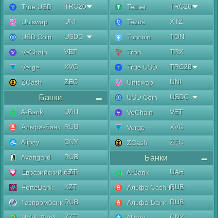
TRC20
TRC20
True USD
Tether
UNI
XTZ
Uniswap
Tezos
USDC
TON
USD Coin
Toncoin
VET
TRX
VeChain
Tron
XVG
TRC20
Verge
True USD
ZEC
UNI
ZCash
Uniswap
Банки
USDC
USD Coin
UAH
A-Bank
VET
VeChain
RUB
Альфа-Банк
XVG
Verge
CNY
Alipay
ZEC
ZCash
RUB
Avangard
Банки
KZT
UAH
Евразийский банк
A-Bank
KZT
RUB
ForteBank
Альфа Cash-in
RUB
RUB
Газпромбанк
Альфа-Банк
KZT
CNY
Halyk Bank
Alipay