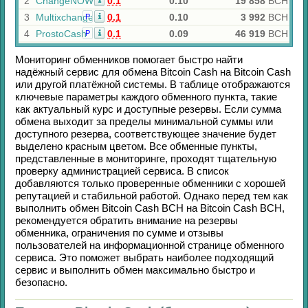
2
ChangeNOW
0.1
0.10
19 858
BCH
3
Multixchange
0.1
0.10
3 992
BCH
Р
4
ProstoCash
0.1
0.09
46 919
BCH
Р
Мониторинг обменников помогает быстро найти
надёжный сервис для обмена
Bitcoin Cash
на
Bitcoin Cash
или другой платёжной системы. В таблице отображаются
ключевые параметры каждого обменного пункта, такие
как актуальный курс и доступные резервы. Если сумма
обмена выходит за пределы минимальной суммы или
доступного резерва, соответствующее значение будет
выделено красным цветом. Все обменные пункты,
представленные в мониторинге, проходят тщательную
проверку администрацией сервиса. В список
добавляются только проверенные обменники с хорошей
репутацией и стабильной работой. Однако перед тем как
выполнить обмен
Bitcoin Cash BCH
на
Bitcoin Cash BCH
,
рекомендуется обратить внимание на резервы
обменника, ограничения по сумме и отзывы
пользователей на информационной странице обменного
сервиса. Это поможет выбрать наиболее подходящий
сервис и выполнить обмен максимально быстро и
безопасно.