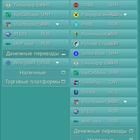
RUB
UAH
Тинькофф банк
ПУМБ
UAH
RUB
УкрСиббанк
Райффайзен Аваль
RUB
RUB
Visa/MasterCard
РНКБ
RUB
RUB
ВТБ24
Россельхозбанк
RUB
RUB
МИР card
Русский Стандарт
Денежные переводы
UAH
Sense Bank
RUB
Wire (SWIFT)
RUB
Тинькофф банк
Наличные
UAH
УкрСиббанк
Торговые платформы
CNY
UnionPay
UZS
Uzcard
RUB
Visa/MasterCard
RUB
ВТБ24
RUB
МИР card
Денежные переводы