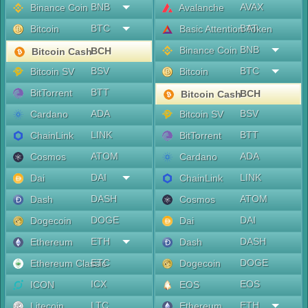
BNB
AVAX
Binance Coin
Avalanche
BTC
BAT
Bitcoin
Basic Attention Token
BNB
Binance Coin
BCH
Bitcoin Cash
BSV
BTC
Bitcoin SV
Bitcoin
BTT
BitTorrent
BCH
Bitcoin Cash
ADA
BSV
Cardano
Bitcoin SV
LINK
BTT
ChainLink
BitTorrent
ATOM
ADA
Cosmos
Cardano
DAI
LINK
Dai
ChainLink
DASH
ATOM
Dash
Cosmos
DOGE
DAI
Dogecoin
Dai
ETH
DASH
Ethereum
Dash
ETC
DOGE
Ethereum Classic
Dogecoin
ICX
EOS
ICON
EOS
LTC
ETH
Litecoin
Ethereum