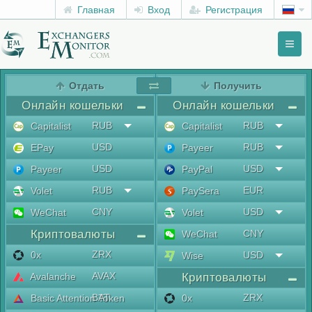
Главная
Вход
Регистрация
Toggl
naviga
menu
Отдать
Получить
Онлайн кошельки
Онлайн кошельки
RUB
RUB
Capitalist
Capitalist
USD
RUB
EPay
Payeer
USD
USD
Payeer
PayPal
RUB
EUR
Volet
PaySera
CNY
USD
WeChat
Volet
Криптовалюты
CNY
WeChat
ZRX
0x
USD
Wise
AVAX
Avalanche
Криптовалюты
BAT
ZRX
Basic Attention Token
0x