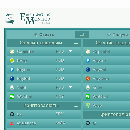
Отдать
Получи
Онлайн кошельки
Онлайн кошел
RUB
Capitalist
Capitalist
USD
EPay
Payeer
USD
Payeer
PayPal
USD
PayPal
PaySera
RUB
Volet
Volet
CNY
WeChat
WeChat
Криптовалюты
Wise
ZRX
0x
Криптовалю
AVAX
Avalanche
0x