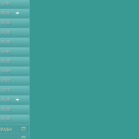
UAH
RUB
ь
RUB
RUB
RUB
UAH
RUB
UAH
CNY
UZS
RUB
RUB
RUB
воды