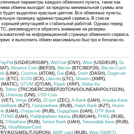
лючевые параметры каждого обменного пункта, такие как
сумма обмена выходит за пределы минимальной суммы или
ие будет выделено красным цветом. Все обменные пункты,
ельную проверку администрацией сервиса. В список
 хорошей репутацией и стабильной работой. Однако перед
BTC
, рекомендуется обратить внимание на резервы
льзователей на информационной странице обменного сервиса.
рвис и выполнить обмен максимально быстро и безопасно.
PayPal
(USD/
EUR/
GBP)
,
WeChat
(CNY)
,
Wise
(USD/
EUR)
,
0x
BAT)
,
Binance Coin
(BEP20)
,
Bitcoin
(BTC/
BEP20)
,
Bitcoin Cash
ink
(LINK)
,
Cosmos
(ATOM)
,
Dai
(DAI)
,
Dash
(DASH)
,
Dogecoin
sic
(ETC)
,
ICON
(ICX)
,
Litecoin
(LTC)
,
Monero
(XMR)
,
(MATIC)
,
QTUM
(QTUM)
,
Ripple
(XRP)
,
Shiba Inu
)
,
Tether
(TRC20/
ERC20/
BEP20/
TON/
SOL/
NEAR/
POLYGON)
,
D)
,
Uniswap
(UNI)
,
USD Coin
n
(VET)
,
Verge
(XVG)
,
ZCash
(ZEC)
,
A-Bank
(UAH)
,
Альфа-Банк
orteBank
(KZT)
,
Газпромбанк
(RUB)
,
Halyk Bank
(KZT)
,
Humo
nk
(UAH)
,
Открытие
(RUB)
,
Ощадбанк
(UAH)
,
OTP Bank
,
ПУМБ
(UAH)
,
Райффайзен Аваль
(RUB/
UAH)
,
РНКБ
(RUB)
,
B)
,
Сбербанк
(RUB)
,
Sense Bank
(UAH)
,
Тинькофф банк
(RUB)
,
ZS)
,
Visa/MasterCard
TRY/
KGS/
MDL/
TJS/
RON)
,
МИР card
(RUB)
,
Wire (SWIFT)