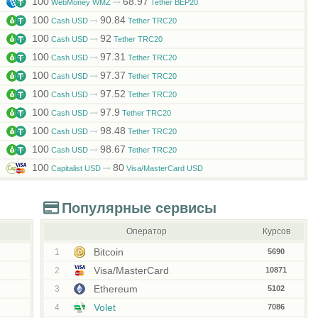
100
68.97
WebMoney WMZ
Tether BEP20
100
90.84
Cash USD
Tether TRC20
100
92
Cash USD
Tether TRC20
100
97.31
Cash USD
Tether TRC20
100
97.37
Cash USD
Tether TRC20
100
97.52
Cash USD
Tether TRC20
100
97.9
Cash USD
Tether TRC20
100
98.48
Cash USD
Tether TRC20
100
98.67
Cash USD
Tether TRC20
100
80
Capitalist USD
Visa/MasterCard USD
Популярные сервисы
Оператор
Курсов
Bitcoin
1
5690
Visa/MasterCard
2
10871
Ethereum
3
5102
Volet
4
7086