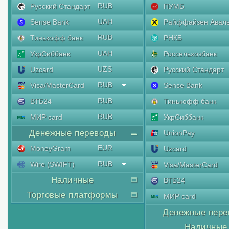
RUB
Русский Стандарт
ПУМБ
UAH
Sense Bank
Райффайзен Авал
RUB
Тинькофф банк
РНКБ
UAH
УкрСиббанк
Россельхозбанк
UZS
Uzcard
Русский Стандарт
RUB
Visa/MasterCard
Sense Bank
RUB
ВТБ24
Тинькофф банк
RUB
МИР card
УкрСиббанк
Денежные переводы
UnionPay
EUR
MoneyGram
Uzcard
RUB
Wire (SWIFT)
Visa/MasterCard
Наличные
ВТБ24
Торговые платформы
МИР card
Денежные пере
Наличные