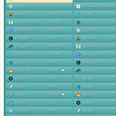
LTC
Litecoin
Ethereum Classic
XMR
Monero
ICON
NEAR
NEAR Protocol
IOTA
OMG
OmiseGO
Litecoin
DOT
Polkadot
Monero
MATIC
Polygon
NEAR Protocol
QTUM
QTUM
OmiseGO
XRP
Ripple
Polkadot
SHIB
Shiba Inu
Polygon
SOL
Solana
QTUM
XLM
Stellar
Ripple
TRC20
Tether
Shiba Inu
XTZ
Tezos
Solana
TON
Toncoin
Stellar