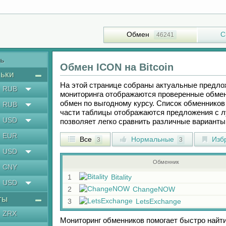
Обмен
С
46241
ть
Обмен
ICON
на
Bitcoin
ьки
На этой странице собраны актуальные предл
RUB
мониторинга отображаются проверенные обмен
обмен по выгодному курсу. Список обменников 
RUB
части таблицы отображаются предложения с 
USD
позволяет легко сравнить различные вариант
EUR
Все
Нормальные
Изб
3
3
USD
Обменник
CNY
1
Bitality
USD
2
ChangeNOW
ты
3
LetsExchange
ZRX
Мониторинг обменников помогает быстро найт