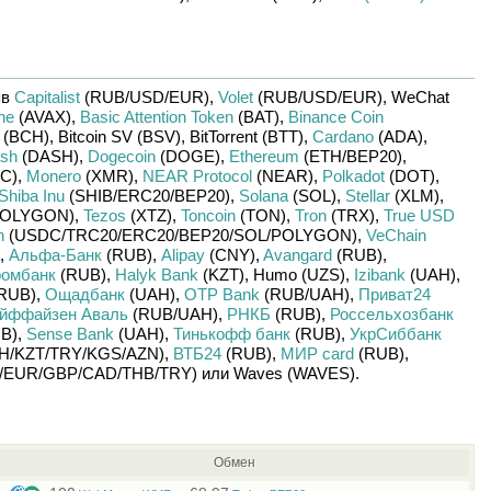
яв
Capitalist
(RUB/
USD/
EUR)
,
Volet
(RUB/
USD/
EUR)
,
WeChat
he
(AVAX)
,
Basic Attention Token
(BAT)
,
Binance Coin
(BCH)
,
Bitcoin SV (BSV)
,
BitTorrent (BTT)
,
Cardano
(ADA)
,
sh
(DASH)
,
Dogecoin
(DOGE)
,
Ethereum
(ETH/
BEP20)
,
C)
,
Monero
(XMR)
,
NEAR Protocol
(NEAR)
,
Polkadot
(DOT)
,
Shiba Inu
(SHIB/
ERC20/
BEP20)
,
Solana
(SOL)
,
Stellar
(XLM)
,
OLYGON)
,
Tezos
(XTZ)
,
Toncoin
(TON)
,
Tron
(TRX)
,
True USD
n
(USDC/
TRC20/
ERC20/
BEP20/
SOL/
POLYGON)
,
VeChain
,
Альфа-Банк
(RUB)
,
Alipay
(CNY)
,
Avangard
(RUB)
,
ромбанк
(RUB)
,
Halyk Bank
(KZT)
,
Humo (UZS)
,
Izibank
(UAH)
,
RUB)
,
Ощадбанк
(UAH)
,
OTP Bank
(RUB/
UAH)
,
Приват24
йффайзен Аваль
(RUB/
UAH)
,
РНКБ
(RUB)
,
Россельхозбанк
B)
,
Sense Bank
(UAH)
,
Тинькофф банк
(RUB)
,
УкрСиббанк
H/
KZT/
TRY/
KGS/
AZN)
,
ВТБ24
(RUB)
,
МИР card
(RUB)
,
/
EUR/
GBP/
CAD/
THB/
TRY)
или
Waves (WAVES)
.
Обмен