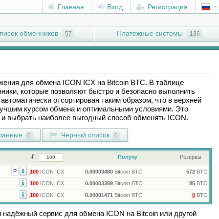
Главная
Вход
Регистрация
писок обменников
Платежные системы
57
136
ожения для обмена
ICON ICX
на
Bitcoin BTC
. В таблице
ники, которые позволяют быстро и безопасно выполнить
автоматически отсортирован таким образом, что в верхней
лучшим курсом обмена и оптимальными условиями. Это
ы и выбрать наиболее выгодный способ обменять
ICON
.
ранные
Черный список
0
0
Получу
Резервы
Р
100
ICON ICX
0.00003480
Bitcoin BTC
572
BTC
100
ICON ICX
0.00003389
Bitcoin BTC
85
BTC
100
ICON ICX
0.00001471
Bitcoin BTC
0
BTC
и надёжный сервис для обмена
ICON
на
Bitcoin
или другой