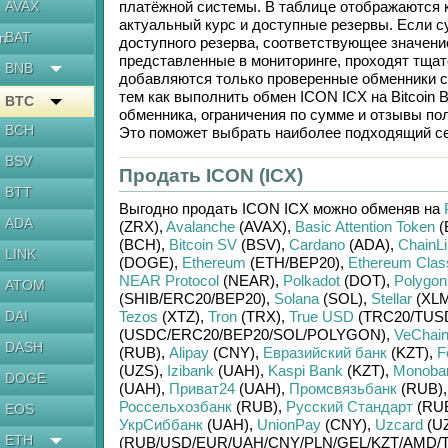
AVAX
платёжной системы. В таблице отображаются к
актуальный курс и доступные резервы. Если 
BAT
en
доступного резерва, соответствующее значен
представленные в мониторинге, проходят тщат
BNB
добавляются только проверенные обменники с
тем как выполнить обмен
ICON ICX
на
Bitcoin 
BTC
обменника, ограничения по сумме и отзывы по
BCH
Это поможет выбрать наиболее подходящий се
BSV
Продать ICON (ICX)
BTT
Выгодно продать
ICON ICX
можно обменяв на
ADA
(ZRX)
,
Avalanche
(AVAX)
,
Basic Attention Token
(
(BCH)
,
Bitcoin SV
(BSV)
,
Cardano
(ADA)
,
ChainL
LINK
(DOGE)
,
Ethereum
(ETH/
BEP20)
,
Ethereum Clas
NEAR Protocol
(NEAR)
,
Polkadot
(DOT)
,
Polygon
ATOM
(SHIB/
ERC20/
BEP20)
,
Solana
(SOL)
,
Stellar
(XLM
DAI
Tezos
(XTZ)
,
Tron
(TRX)
,
True USD
(TRC20/
TUS
(USDC/
ERC20/
BEP20/
SOL/
POLYGON)
,
VeChai
DASH
(RUB)
,
Alipay
(CNY)
,
Евразийский банк
(KZT)
,
F
(UZS)
,
Izibank
(UAH)
,
Kaspi Bank
(KZT)
,
Monoba
DOGE
(UAH)
,
Приват24
(UAH)
,
Промсвязьбанк
(RUB)
Россельхозбанк
(RUB)
,
Русский Стандарт
(RU
EOS
УкрСиббанк
(UAH)
,
UnionPay
(CNY)
,
Uzcard
(U
ETH
(RUB/
USD/
EUR/
UAH/
CNY/
PLN/
GEL/
KZT/
AMD/