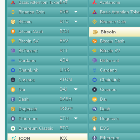
BAT
Basic Attention Token
Avalanche
BNB
Binance Coin
Basic Attention Tok
BTC
Bitcoin
Binance Coin
BCH
Bitcoin Cash
Bitcoin
BSV
Bitcoin SV
Bitcoin Cash
BTT
BitTorrent
Bitcoin SV
ADA
Cardano
BitTorrent
LINK
ChainLink
Cardano
ATOM
Cosmos
ChainLink
DAI
Dai
Cosmos
DASH
Dash
Dai
DOGE
Dogecoin
Dash
ETH
Ethereum
Dogecoin
ETC
Ethereum Classic
EOS
Ethereum
ICX
ICON