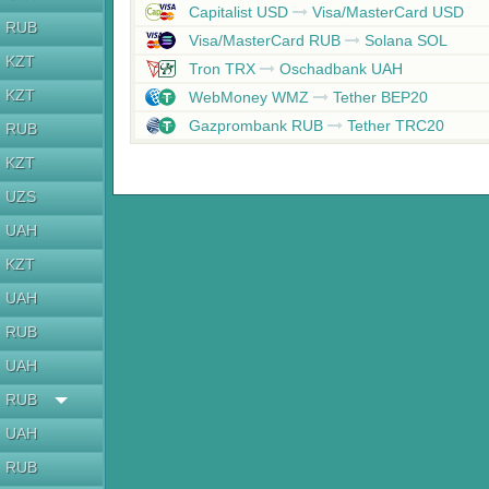
Capitalist USD
Visa/MasterCard USD
RUB
Visa/MasterCard RUB
Solana SOL
KZT
Tron TRX
Oschadbank UAH
KZT
WebMoney WMZ
Tether BEP20
Gazprombank RUB
Tether TRC20
RUB
KZT
UZS
UAH
KZT
UAH
RUB
UAH
RUB
UAH
RUB