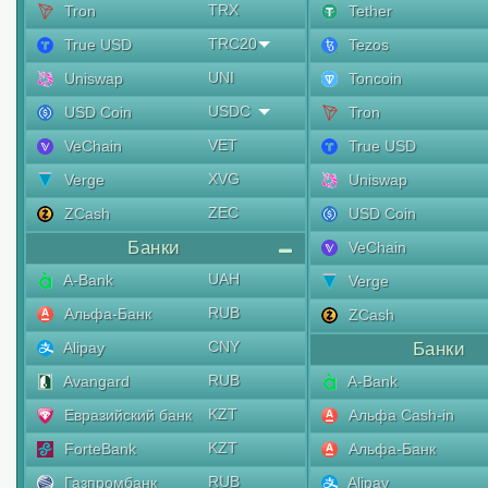
TRX
Tron
Tether
TRC20
True USD
Tezos
UNI
Uniswap
Toncoin
USDC
USD Coin
Tron
VET
VeChain
True USD
XVG
Verge
Uniswap
ZEC
ZCash
USD Coin
Банки
VeChain
UAH
A-Bank
Verge
RUB
Альфа-Банк
ZCash
CNY
Alipay
Банки
RUB
Avangard
A-Bank
KZT
Евразийский банк
Альфа Cash-in
KZT
ForteBank
Альфа-Банк
RUB
Газпромбанк
Alipay