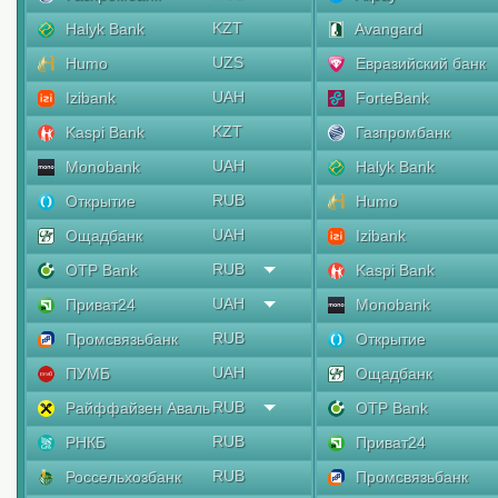
KZT
Halyk Bank
Avangard
UZS
Humo
Евразийский банк
UAH
Izibank
ForteBank
KZT
Kaspi Bank
Газпромбанк
UAH
Monobank
Halyk Bank
RUB
Открытие
Humo
UAH
Ощадбанк
Izibank
RUB
OTP Bank
Kaspi Bank
UAH
Приват24
Monobank
RUB
Промсвязьбанк
Открытие
UAH
ПУМБ
Ощадбанк
RUB
Райффайзен Аваль
OTP Bank
RUB
РНКБ
Приват24
RUB
Россельхозбанк
Промсвязьбанк