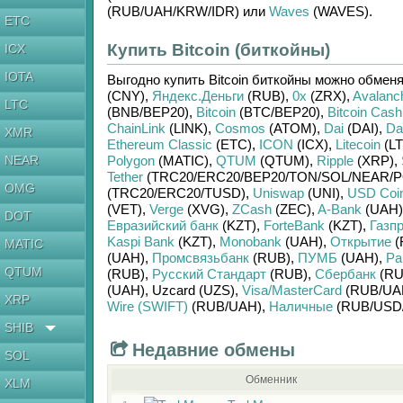
(RUB/
UAH/
KRW/
IDR)
или
Waves
(WAVES)
.
ETC
Купить Bitcoin (биткойны)
ICX
IOTA
Выгодно купить
Bitcoin биткойны
можно обмен
(CNY)
,
Яндекс.Деньги
(RUB)
,
0x
(ZRX)
,
Avalanc
LTC
(BNB/
BEP20)
,
Bitcoin
(BTC/
BEP20)
,
Bitcoin Cash
ChainLink
(LINK)
,
Cosmos
(ATOM)
,
Dai
(DAI)
,
Da
XMR
Ethereum Classic
(ETC)
,
ICON
(ICX)
,
Litecoin
(LT
NEAR
Polygon
(MATIC)
,
QTUM
(QTUM)
,
Ripple
(XRP)
,
Tether
(TRC20/
ERC20/
BEP20/
TON/
SOL/
NEAR/
P
OMG
(TRC20/
ERC20/
TUSD)
,
Uniswap
(UNI)
,
USD Coi
(VET)
,
Verge
(XVG)
,
ZCash
(ZEC)
,
A-Bank
(UAH)
DOT
Евразийский банк
(KZT)
,
ForteBank
(KZT)
,
Газп
Kaspi Bank
(KZT)
,
Monobank
(UAH)
,
Открытие
(
MATIC
(UAH)
,
Промсвязьбанк
(RUB)
,
ПУМБ
(UAH)
,
Ра
QTUM
(RUB)
,
Русский Стандарт
(RUB)
,
Сбербанк
(RU
(UAH)
,
Uzcard (UZS)
,
Visa/MasterCard
(RUB/
UA
XRP
Wire (SWIFT)
(RUB/
UAH)
,
Наличные
(RUB/
USD
SHIB
Недавние обмены
SOL
Обменник
XLM