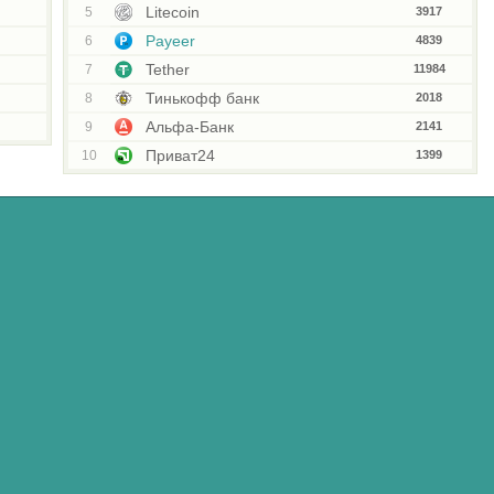
Litecoin
5
3917
Payeer
6
4839
Tether
7
11984
Тинькофф банк
8
2018
Альфа-Банк
9
2141
Приват24
10
1399