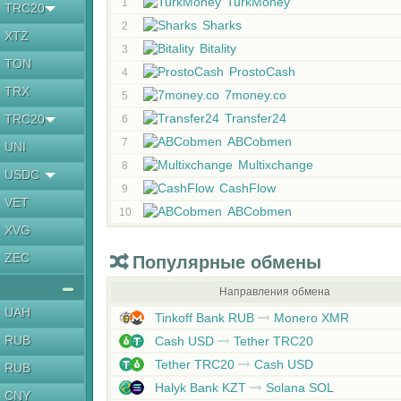
TurkMoney
1
TRC20
Sharks
2
XTZ
Bitality
3
TON
ProstoCash
4
TRX
7money.co
5
Transfer24
TRC20
6
ABCobmen
7
UNI
Multixchange
8
USDC
CashFlow
9
VET
ABCobmen
10
XVG
ZEC
Популярные обмены
Направления обмена
UAH
Tinkoff Bank RUB
Monero XMR
RUB
Cash USD
Tether TRC20
Tether TRC20
Cash USD
RUB
Halyk Bank KZT
Solana SOL
CNY